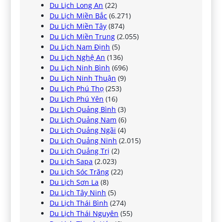
Du Lịch Long An
(22)
Du Lịch Miền Bắc
(6.271)
Du Lịch Miền Tây
(874)
Du Lịch Miền Trung
(2.055)
Du Lịch Nam Định
(5)
Du Lịch Nghệ An
(136)
Du Lịch Ninh Bình
(696)
Du Lịch Ninh Thuận
(9)
Du Lịch Phú Thọ
(253)
Du Lịch Phú Yên
(16)
Du Lịch Quảng Bình
(3)
Du Lịch Quảng Nam
(6)
Du Lịch Quảng Ngãi
(4)
Du Lịch Quảng Ninh
(2.015)
Du Lịch Quảng Trị
(2)
Du Lịch Sapa
(2.023)
Du Lịch Sóc Trăng
(22)
Du Lịch Sơn La
(8)
Du Lịch Tây Ninh
(5)
Du Lịch Thái Bình
(274)
Du Lịch Thái Nguyên
(55)