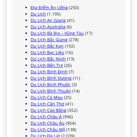
Địa Điểm Ăn Uống
(250)
Du Lịch
(1.195)
Du Lịch An Giang
(41)
Du Lịch Australia
(6)
Du Lịch Bà Rịa – Vũng Tàu
(17)
Du Lịch Bắc Giang
(278)
Du Lịch Bắc Kạn
(192)
Du Lịch Bạc Liêu
(16)
Du Lịch Bắc Ninh
(13)
Du Lịch Bến Tre
(26)
Du Lịch Bình Định
(7)
Du Lịch Bình Dương
(11)
Du Lịch Bình Phước
(3)
Du Lịch Bình Thuận
(14)
Du Lịch Cà Mau
(25)
Du Lịch Cần Thơ
(41)
Du Lịch Cao Bằng
(352)
Du Lịch Châu Á
(996)
Du Lịch Châu Âu
(954)
Du Lịch Châu Mỹ
(138)
Du Lịch Đà Lạt
(2.039)