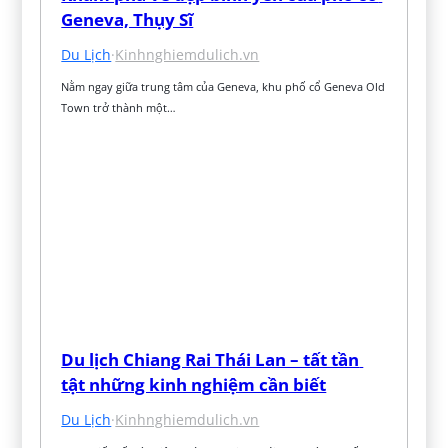
Geneva, Thụy Sĩ
Du Lịch
·
Kinhnghiemdulich.vn
Nằm ngay giữa trung tâm của Geneva, khu phố cổ Geneva Old 
Town trở thành một…
Du lịch Chiang Rai Thái Lan – tất tần 
tật những kinh nghiệm cần biết
Du Lịch
·
Kinhnghiemdulich.vn