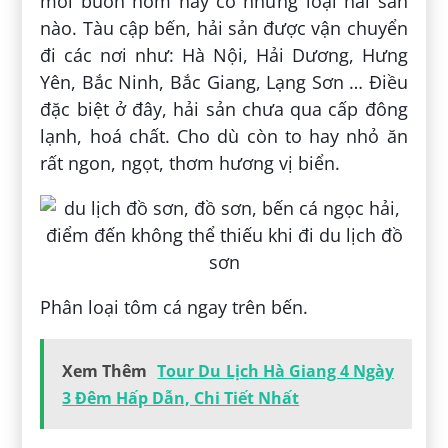
mối buôn hôm nay có những loại hải sản
nào. Tàu cập bến, hải sản được vận chuyển
đi các nơi như: Hà Nội, Hải Dương, Hưng
Yên, Bắc Ninh, Bắc Giang, Lạng Sơn … Điều
đặc biệt ở đây, hải sản chưa qua cấp đông
lạnh, hoá chất. Cho dù còn to hay nhỏ ăn
rất ngon, ngọt, thơm hương vị biển.
Phân loại tôm cá ngay trên bến.
Xem Thêm
Tour Du Lịch Hà Giang 4 Ngày
3 Đêm Hấp Dẫn, Chi Tiết Nhất