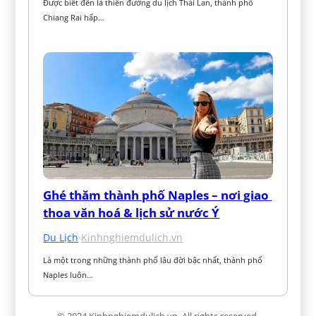
Được biết đến là thiên đường du lịch Thái Lan, thành phố 
Chiang Rai hấp…
Ghé thăm thành phố Naples – nơi giao 
thoa văn hoá & lịch sử nước Ý
Du Lịch
·
Kinhnghiemdulich.vn
Là một trong những thành phố lâu đời bậc nhất, thành phố 
Naples luôn…