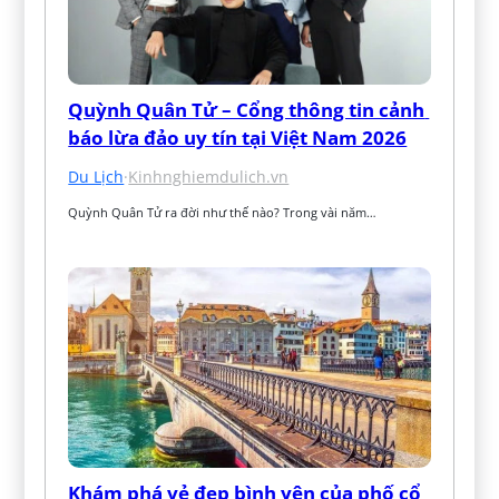
Quỳnh Quân Tử – Cổng thông tin cảnh 
báo lừa đảo uy tín tại Việt Nam 2026
Du Lịch
·
Kinhnghiemdulich.vn
Quỳnh Quân Tử ra đời như thế nào? Trong vài năm…
Khám phá vẻ đẹp bình yên của phố cổ 