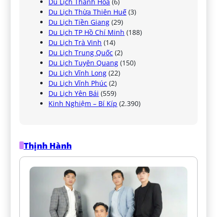
Du Lịch Thanh Hóa
(6)
Du Lịch Thừa Thiên Huế
(3)
Du Lịch Tiền Giang
(29)
Du Lịch TP Hồ Chí Minh
(188)
Du Lịch Trà Vinh
(14)
Du Lịch Trung Quốc
(2)
Du Lịch Tuyên Quang
(150)
Du Lịch Vĩnh Long
(22)
Du Lịch Vĩnh Phúc
(2)
Du Lịch Yên Bái
(559)
Kinh Nghiệm – Bí Kíp
(2.390)
Thịnh Hành