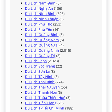
Du Lịch Nam Định
(5)
Du Lịch Nghệ An
(136)
Du Lịch Ninh Bình
(696)
Du Lịch Ninh Thuận
(9)
Du Lịch Phú Thọ
(253)
Du Lịch Phú Yên
(16)
Du Lịch Quảng Bình
(3)
Du Lịch Quảng Nam
(6)
Du Lịch Quảng Ngãi
(4)
Du Lịch Quảng Ninh
(2.015)
Du Lịch Quảng Trị
(2)
Du Lịch Sapa
(2.023)
Du Lịch Sóc Trăng
(22)
Du Lịch Sơn La
(8)
Du Lịch Tây Ninh
(5)
Du Lịch Thái Bình
(274)
Du Lịch Thái Nguyên
(55)
Du Lịch Thanh Hóa
(6)
Du Lịch Thừa Thiên Huế
(3)
Du Lịch Tiền Giang
(29)
Du Lịch TP Hồ Chí Minh
(188)