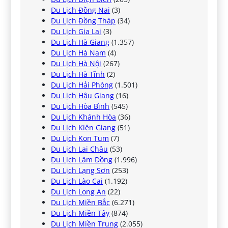
Du Lịch Đồng Nai
(3)
Du Lịch Đồng Tháp
(34)
Du Lịch Gia Lai
(3)
Du Lịch Hà Giang
(1.357)
Du Lịch Hà Nam
(4)
Du Lịch Hà Nội
(267)
Du Lịch Hà Tĩnh
(2)
Du Lịch Hải Phòng
(1.501)
Du Lịch Hậu Giang
(16)
Du Lịch Hòa Bình
(545)
Du Lịch Khánh Hòa
(36)
Du Lịch Kiên Giang
(51)
Du Lịch Kon Tum
(7)
Du Lịch Lai Châu
(53)
Du Lịch Lâm Đồng
(1.996)
Du Lịch Lạng Sơn
(253)
Du Lịch Lào Cai
(1.192)
Du Lịch Long An
(22)
Du Lịch Miền Bắc
(6.271)
Du Lịch Miền Tây
(874)
Du Lịch Miền Trung
(2.055)