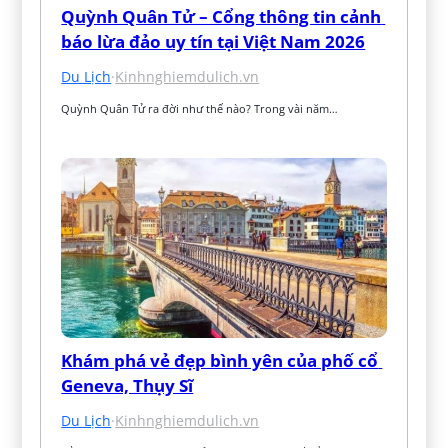
Quỳnh Quân Tử – Cổng thông tin cảnh 
báo lừa đảo uy tín tại Việt Nam 2026
Du Lịch
·
Kinhnghiemdulich.vn
Quỳnh Quân Tử ra đời như thế nào? Trong vài năm…
Khám phá vẻ đẹp bình yên của phố cổ 
Geneva, Thụy Sĩ
Du Lịch
·
Kinhnghiemdulich.vn