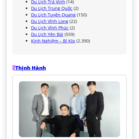
Du Lịch Trà Vinh
(14)
Du Lịch Trung Quốc
(2)
Du Lịch Tuyên Quang
(150)
Du Lịch Vĩnh Long
(22)
Du Lịch Vĩnh Phúc
(2)
Du Lịch Yên Bái
(559)
Kinh Nghiệm – Bí Kíp
(2.390)
Thịnh Hành