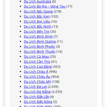
Du Lịch Australia
(6)
Du Lịch Bà Rịa – Vũng Tàu
(17)
Du Lịch Bắc Giang
(278)
Du Lịch Bắc Kạn
(192)
Du Lịch Bạc Liêu
(16)
Du Lịch Bắc Ninh
(13)
Du Lịch Bến Tre
(26)
Du Lịch Bình Định
(7)
Du Lịch Bình Dương
(11)
Du Lịch Bình Phước
(3)
Du Lịch Bình Thuận
(14)
Du Lịch Cà Mau
(25)
Du Lịch Cần Thơ
(41)
Du Lịch Cao Bằng
(352)
Du Lịch Châu Á
(996)
Du Lịch Châu Âu
(954)
Du Lịch Châu Mỹ
(138)
Du Lịch Đà Lạt
(2.039)
Du Lịch Đà Nẵng
(2.033)
Du Lịch Đắk Lắk
(4)
Du Lịch Đắk Nông
(2)
Du Lịch Điện Biên
(205)