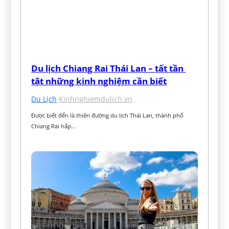
Du lịch Chiang Rai Thái Lan – tất tần 
tật những kinh nghiệm cần biết
Du Lịch
·
Kinhnghiemdulich.vn
Được biết đến là thiên đường du lịch Thái Lan, thành phố 
Chiang Rai hấp…