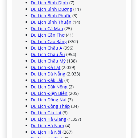
Du Lịch Bình Định
(7)
Du Lịch Bình Dương
(11)
Du Lịch Bình Phước
(3)
Du Lịch Bình Thuận
(14)
Du Lịch Cà Mau
(25)
Du Lịch Cần Thơ
(41)
Du Lịch Cao Bằng
(352)
Du Lịch Châu Á
(996)
Du Lịch Châu Âu
(954)
Du Lịch Châu Mỹ
(138)
Du Lịch Đà Lạt
(2.039)
Du Lịch Đà Nẵng
(2.033)
Du Lịch Đắk Lắk
(4)
Du Lịch Đắk Nông
(2)
Du Lịch Điện Biên
(205)
Du Lịch Đồng Nai
(3)
Du Lịch Đồng Tháp
(34)
Du Lịch Gia Lai
(3)
Du Lịch Hà Giang
(1.357)
Du Lịch Hà Nam
(4)
Du Lịch Hà Nội
(267)