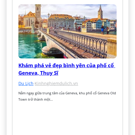
Khám phá vẻ đẹp bình yên của phố cổ 
Geneva, Thụy Sĩ
Du Lịch
·
Kinhnghiemdulich.vn
Nằm ngay giữa trung tâm của Geneva, khu phố cổ Geneva Old 
Town trở thành một…