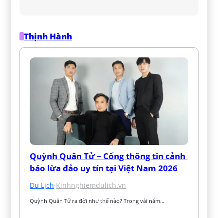
Thịnh Hành
Quỳnh Quân Tử – Cổng thông tin cảnh 
báo lừa đảo uy tín tại Việt Nam 2026
Du Lịch
·
Kinhnghiemdulich.vn
Quỳnh Quân Tử ra đời như thế nào? Trong vài năm…