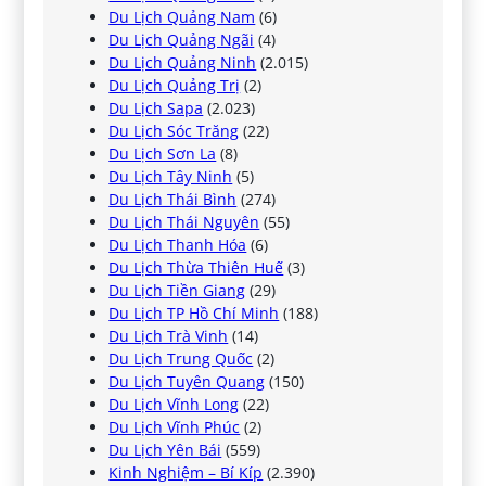
Du Lịch Quảng Nam
(6)
Du Lịch Quảng Ngãi
(4)
Du Lịch Quảng Ninh
(2.015)
Du Lịch Quảng Trị
(2)
Du Lịch Sapa
(2.023)
Du Lịch Sóc Trăng
(22)
Du Lịch Sơn La
(8)
Du Lịch Tây Ninh
(5)
Du Lịch Thái Bình
(274)
Du Lịch Thái Nguyên
(55)
Du Lịch Thanh Hóa
(6)
Du Lịch Thừa Thiên Huế
(3)
Du Lịch Tiền Giang
(29)
Du Lịch TP Hồ Chí Minh
(188)
Du Lịch Trà Vinh
(14)
Du Lịch Trung Quốc
(2)
Du Lịch Tuyên Quang
(150)
Du Lịch Vĩnh Long
(22)
Du Lịch Vĩnh Phúc
(2)
Du Lịch Yên Bái
(559)
Kinh Nghiệm – Bí Kíp
(2.390)