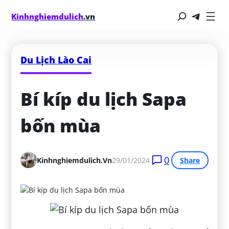
Kinhnghiemdulich
.vn
Du Lịch Lào Cai
Bí kíp du lịch Sapa 
bốn mùa
0
Kinhnghiemdulich.vn
29/01/2024
Share