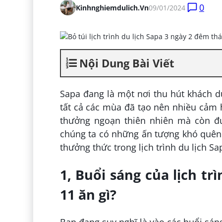
0
Kinhnghiemdulich.vn
09/01/2024
Nội Dung Bài Viết
Sapa đang là một nơi thu hút khách d
tất cả các mùa đã tạo nên nhiều cảm
thưởng ngoạn thiên nhiên mà còn đ
chúng ta có những ấn tượng khó quên
thưởng thức trong lịch trình du lịch S
1, Buổi sáng của lịch tr
11 ăn gì?