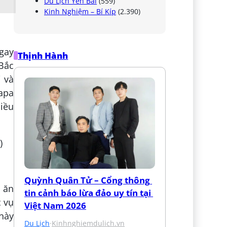
Du Lịch Yên Bái
(559)
Kinh Nghiệm – Bí Kíp
(2.390)
ngay
Thịnh Hành
Bắc
i và
Sapa
iều
Quỳnh Quân Tử – Cổng thông 
n ăn
tin cảnh báo lừa đảo uy tín tại 
c vụ
Việt Nam 2026
 này
Du Lịch
·
Kinhnghiemdulich.vn