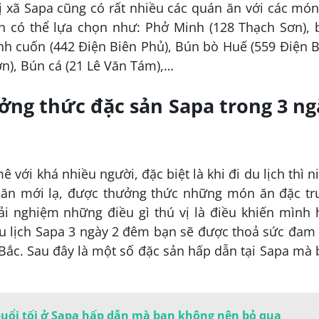
hị xã Sapa cũng có rất nhiều các quán ăn với các mó
 có thể lựa chọn như: Phở Minh (128 Thạch Sơn), 
nh cuốn (442 Điện Biên Phủ), Bún bò Huế (559 Điện 
n), Bún cá (21 Lê Văn Tám),…
hưởng thức đặc sản Sapa trong 3 n
với khá nhiều người, đặc biệt là khi đi du lịch thì 
 mới lạ, được thưởng thức những món ăn đặc tr
ải nghiệm những điều gì thú vị là điều khiến mình
 du lịch Sapa 3 ngày 2 đêm bạn sẽ được thoả sức đa
ắc. Sau đây là một số đặc sản hấp dẫn tại Sapa mà
buổi tối ở Sapa hấp dẫn mà bạn không nên bỏ qua