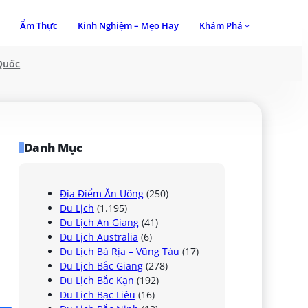
Ẩm Thực
Kinh Nghiệm – Mẹo Hay
Khám Phá
Quốc
Danh Mục
Địa Điểm Ăn Uống
(250)
Du Lịch
(1.195)
Du Lịch An Giang
(41)
Du Lịch Australia
(6)
Du Lịch Bà Rịa – Vũng Tàu
(17)
Du Lịch Bắc Giang
(278)
Du Lịch Bắc Kạn
(192)
Du Lịch Bạc Liêu
(16)