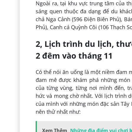
Ngoài ra, tại khu vực trung tâm của t
sáng quen thuộc đa dạng để du khách
chả Nga Cảnh (596 Điện Biên Phủ), Bá
Phủ), Canh cá Quỳnh Côi (106 Thạch Sơ
2, Lịch trình du lịch, t
2 đêm vào tháng 11
Có thể nói ăn uống là một niềm đam mê 
đam mê được khám phá những món ăn
của từng vùng, từng nơi mình đến, tr
hức và mong chờ nhất. Với lịch trình
của mình với những món đặc sản Tây B
nên thử nhất như:
Xem Thêm
Những địa điểm vui chơi 