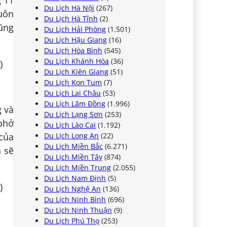
g 11
Du Lịch Hà Nội
(267)
luôn
Du Lịch Hà Tĩnh
(2)
ũng
Du Lịch Hải Phòng
(1.501)
Du Lịch Hậu Giang
(16)
Du Lịch Hòa Bình
(545)
Du Lịch Khánh Hòa
(36)
Du Lịch Kiên Giang
(51)
Du Lịch Kon Tum
(7)
Du Lịch Lai Châu
(53)
Du Lịch Lâm Đồng
(1.996)
g và
Du Lịch Lạng Sơn
(253)
phở
Du Lịch Lào Cai
(1.192)
Du Lịch Long An
(22)
 của
Du Lịch Miền Bắc
(6.271)
 sẽ
Du Lịch Miền Tây
(874)
Du Lịch Miền Trung
(2.055)
Du Lịch Nam Định
(5)
Du Lịch Nghệ An
(136)
Du Lịch Ninh Bình
(696)
Du Lịch Ninh Thuận
(9)
Du Lịch Phú Thọ
(253)