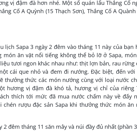
ơng vị đậm đà hơn nhé. Một số quán lẩu Thắng Cố n
Thắng Cố A Quỳnh (15 Thạch Sơn), Thắng Cố A Quành 
du lịch Sapa 3 ngày 2 đêm vào tháng 11 này của bạn
g món ăn vặt nổi tiếng không thể bỏ lỡ ở Sapa, món
iệu tươi ngon khác nhau như: thịt lợn bản, rau rừng
một cái que nhỏ và đem đi nướng. Đặc biệt, đến với
ẽ thưởng thức các món nướng cùng với loại nước c
ột hương vị đậm đà khó tả, hương vị chỉ của riêng 
khách thích tới mức đã mua nước chấm này về đấy n
i chén rượu đặc sản Sapa khi thưởng thức món ăn 