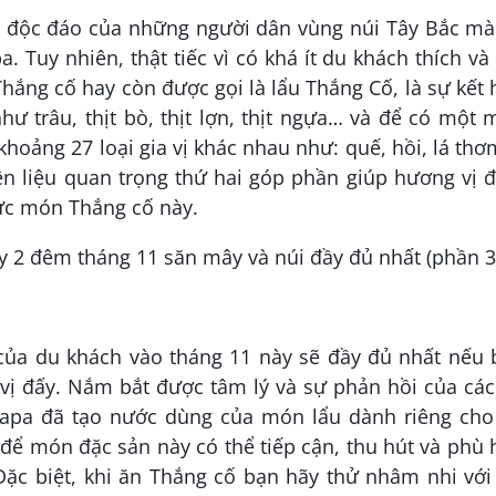
và độc đáo của những người dân vùng núi Tây Bắc mà
 Tuy nhiên, thật tiếc vì có khá ít du khách thích và
hắng cố hay còn được gọi là lẩu Thắng Cố, là sự kết
như trâu, thịt bò, thịt lợn, thịt ngựa… và để có một
khoảng 27 loại gia vị khác nhau như: quế, hồi, lá th
ên liệu quan trọng thứ hai góp phần giúp hương vị
hức món Thắng cố này.
 của du khách vào tháng 11 này sẽ đầy đủ nhất nếu
ị đấy. Nắm bắt được tâm lý và sự phản hồi của các
Sapa đã tạo nước dùng của món lẩu dành riêng cho
để món đặc sản này có thể tiếp cận, thu hút và phù
Đặc biệt, khi ăn Thắng cố bạn hãy thử nhâm nhi với