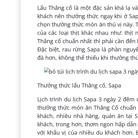
Lẩu Thắng cố là một đặc sản khá lạ 
khách nên thưởng thức ngay khi ở Sapa.
chọn thưởng thức món ăn thú vị này. T
của các loại thịt khác nhau như: thịt 
Thắng cố chuẩn nhất thì phải cần đến 
Đặc biệt, rau rừng Sapa là phần nguy
đà hơn, không thể thiếu khi thưởng t
Thưởng thức lẩu Thắng cố, Sapa
Lịch trình du lịch Sapa 3 ngày 2 đêm
thưởng thức món ăn Thắng Cố chuẩn v
khách, nhiều nhà hàng, quán ăn tại 
khách, trong hơn, thơm ngon hấp dẫn 
với khẩu vị của nhiều du khách hơn. 