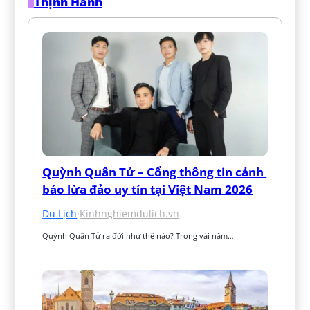
Thịnh Hành
Quỳnh Quân Tử – Cổng thông tin cảnh 
báo lừa đảo uy tín tại Việt Nam 2026
Du Lịch
·
Kinhnghiemdulich.vn
Quỳnh Quân Tử ra đời như thế nào? Trong vài năm…