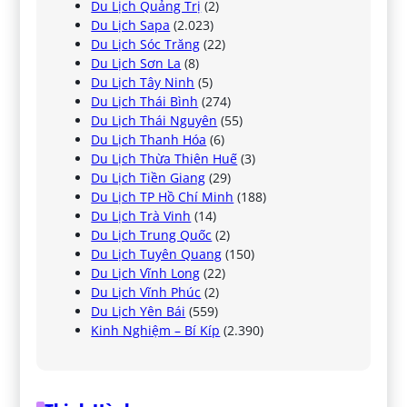
Du Lịch Quảng Trị
(2)
Du Lịch Sapa
(2.023)
Du Lịch Sóc Trăng
(22)
Du Lịch Sơn La
(8)
Du Lịch Tây Ninh
(5)
Du Lịch Thái Bình
(274)
Du Lịch Thái Nguyên
(55)
Du Lịch Thanh Hóa
(6)
Du Lịch Thừa Thiên Huế
(3)
Du Lịch Tiền Giang
(29)
Du Lịch TP Hồ Chí Minh
(188)
Du Lịch Trà Vinh
(14)
Du Lịch Trung Quốc
(2)
Du Lịch Tuyên Quang
(150)
Du Lịch Vĩnh Long
(22)
Du Lịch Vĩnh Phúc
(2)
Du Lịch Yên Bái
(559)
Kinh Nghiệm – Bí Kíp
(2.390)