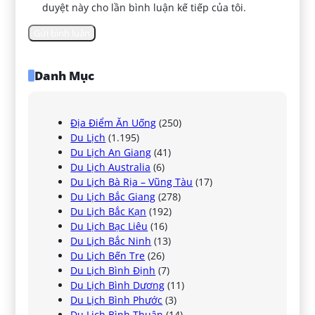
duyệt này cho lần bình luận kế tiếp của tôi.
Danh Mục
Địa Điểm Ăn Uống
(250)
Du Lịch
(1.195)
Du Lịch An Giang
(41)
Du Lịch Australia
(6)
Du Lịch Bà Rịa – Vũng Tàu
(17)
Du Lịch Bắc Giang
(278)
Du Lịch Bắc Kạn
(192)
Du Lịch Bạc Liêu
(16)
Du Lịch Bắc Ninh
(13)
Du Lịch Bến Tre
(26)
Du Lịch Bình Định
(7)
Du Lịch Bình Dương
(11)
Du Lịch Bình Phước
(3)
Du Lịch Bình Thuận
(14)