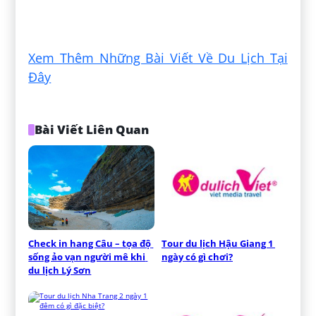
Xem Thêm Những Bài Viết Về Du Lịch Tại
Đây
Bài Viết Liên Quan
Check in hang Câu – tọa độ 
Tour du lịch Hậu Giang 1 
sống ảo vạn người mê khi 
ngày có gì chơi?
du lịch Lý Sơn