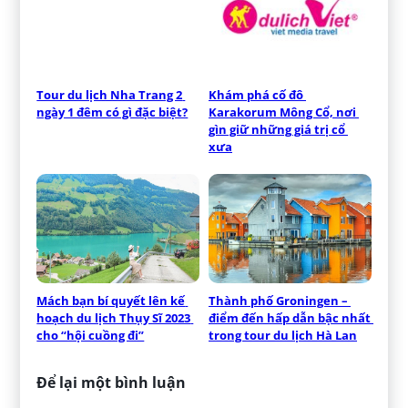
Tour du lịch Nha Trang 2 
Khám phá cố đô 
ngày 1 đêm có gì đặc biệt?
Karakorum Mông Cổ, nơi 
gìn giữ những giá trị cổ 
xưa
Mách bạn bí quyết lên kế 
Thành phố Groningen – 
hoạch du lịch Thụy Sĩ 2023 
điểm đến hấp dẫn bậc nhất 
cho “hội cuồng đi”
trong tour du lịch Hà Lan
Để lại một bình luận