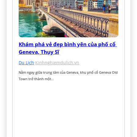
Khám phá vẻ đẹp bình yên của phố cổ 
Geneva, Thụy Sĩ
Du Lịch
·
Kinhnghiemdulich.vn
Nằm ngay giữa trung tâm của Geneva, khu phố cổ Geneva Old 
Town trở thành một…