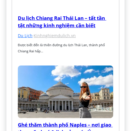
Du lịch Chiang Rai Thái Lan – tất tần 
tật những kinh nghiệm cần biết
Du Lịch
·
Kinhnghiemdulich.vn
Được biết đến là thiên đường du lịch Thái Lan, thành phố 
Chiang Rai hấp…
Ghé thăm thành phố Naples – nơi giao 