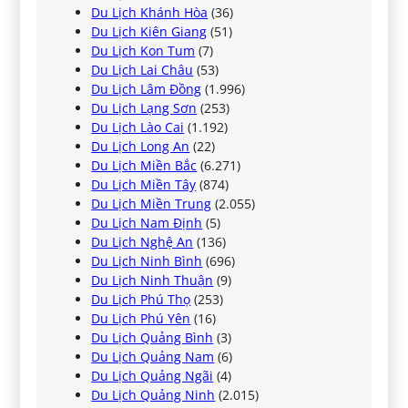
Du Lịch Khánh Hòa
(36)
Du Lịch Kiên Giang
(51)
Du Lịch Kon Tum
(7)
Du Lịch Lai Châu
(53)
Du Lịch Lâm Đồng
(1.996)
Du Lịch Lạng Sơn
(253)
Du Lịch Lào Cai
(1.192)
Du Lịch Long An
(22)
Du Lịch Miền Bắc
(6.271)
Du Lịch Miền Tây
(874)
Du Lịch Miền Trung
(2.055)
Du Lịch Nam Định
(5)
Du Lịch Nghệ An
(136)
Du Lịch Ninh Bình
(696)
Du Lịch Ninh Thuận
(9)
Du Lịch Phú Thọ
(253)
Du Lịch Phú Yên
(16)
Du Lịch Quảng Bình
(3)
Du Lịch Quảng Nam
(6)
Du Lịch Quảng Ngãi
(4)
Du Lịch Quảng Ninh
(2.015)