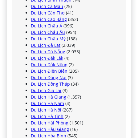
Du Lịch Cà Mau
(25)
Du Lịch Cần Thơ
(41)
Du Lịch Cao Bằng
(352)
Du Lịch Châu Á
(996)
Du Lịch Châu Âu
(954)
Du Lịch Châu Mỹ
(138)
Du Lịch Đà Lạt
(2.039)
Du Lịch Đà Nẵng
(2.033)
Du Lịch Đắk Lắk
(4)
Du Lịch Đắk Nông
(2)
Du Lịch Điện Biên
(205)
Du Lịch Đồng Nai
(3)
Du Lịch Đồng Tháp
(34)
Du Lịch Gia Lai
(3)
Du Lịch Hà Giang
(1.357)
Du Lịch Hà Nam
(4)
Du Lịch Hà Nội
(267)
Du Lịch Hà Tĩnh
(2)
Du Lịch Hải Phòng
(1.501)
Du Lịch Hậu Giang
(16)
Du Lịch Hòa Bình
(545)