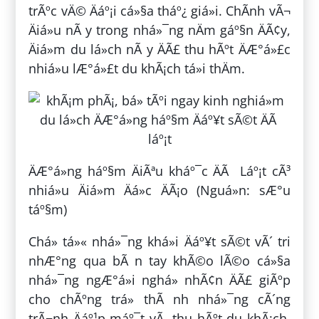
trÃºc vÄ© Äáº¡i cá»§a tháº¿ giá»i. ChÃ­nh vÃ¬
Äiá»u nÃ y trong nhá»¯ng nÄm gáº§n ÄÃ¢y,
Äiá»m du lá»ch nÃ y ÄÃ£ thu hÃºt ÄÆ°á»£c
nhiá»u lÆ°á»£t du khÃ¡ch tá»i thÄm.
ÄÆ°á»ng háº§m ÄiÃªu kháº¯c ÄÃ Láº¡t cÃ³
nhiá»u Äiá»m Äá»c ÄÃ¡o (Nguá»n: sÆ°u
táº§m)
Chá» tá»« nhá»¯ng khá»i Äáº¥t sÃ©t vÃ´ tri
nhÆ°ng qua bÃ n tay khÃ©o lÃ©o cá»§a
nhá»¯ng ngÆ°á»i nghá» nhÃ¢n ÄÃ£ giÃºp
cho chÃºng trá» thÃ nh nhá»¯ng cÃ´ng
trÃ¬nh Äáº¹p máº¯t vÃ thu hÃºt du khÃ¡ch.