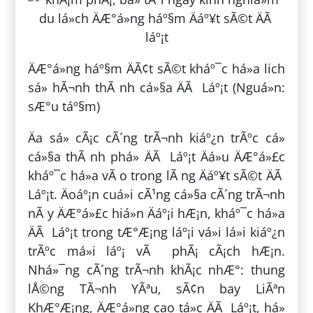
ÄÆ°á»ng háº§m ÄÃ¢t sÃ©t kháº¯c há»a lich
sá»­ hÃ¬nh thÃ nh cá»§a ÄÃ Láº¡t (Nguá»n:
sÆ°u táº§m)
Äa sá» cÃ¡c cÃ´ng trÃ¬nh kiáº¿n trÃºc cá»
cá»§a thÃ nh phá» ÄÃ Láº¡t Äá»u ÄÆ°á»£c
kháº¯c há»a vÃ o trong lÃ ng Äáº¥t sÃ©t ÄÃ
Láº¡t. Äoáº¡n cuá»i cÃ¹ng cá»§a cÃ´ng trÃ¬nh
nÃ y ÄÆ°á»£c hiá»n Äáº¡i hÆ¡n, kháº¯c há»a
ÄÃ Láº¡t trong tÆ°Æ¡ng láº¡i vá»i lá»i kiáº¿n
trÃºc má»i láº¡ vÃ phÃ¡ cÃ¡ch hÆ¡n.
Nhá»¯ng cÃ´ng trÃ¬nh khÃ¡c nhÆ°: thung
lÅ©ng TÃ¬nh YÃªu, sÃ¢n bay LiÃªn
KhÆ°Æ¡ng, ÄÆ°á»ng cao tá»c ÄÃ Láº¡t, há»