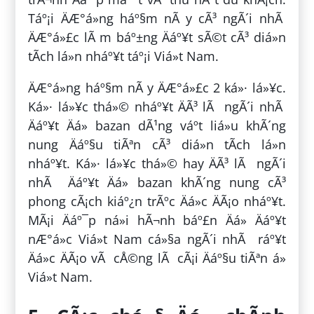
Táº¡i ÄÆ°á»ng háº§m nÃ y cÃ³ ngÃ´i nhÃ
ÄÆ°á»£c lÃ m báº±ng Äáº¥t sÃ©t cÃ³ diá»n
tÃ­ch lá»n nháº¥t táº¡i Viá»t Nam.
ÄÆ°á»ng háº§m nÃ y ÄÆ°á»£c 2 ká»· lá»¥c.
Ká»· lá»¥c thá»© nháº¥t ÄÃ³ lÃ ngÃ´i nhÃ
Äáº¥t Äá» bazan dÃ¹ng váº­t liá»u khÃ´ng
nung Äáº§u tiÃªn cÃ³ diá»n tÃ­ch lá»n
nháº¥t. Ká»· lá»¥c thá»© hay ÄÃ³ lÃ ngÃ´i
nhÃ Äáº¥t Äá» bazan khÃ´ng nung cÃ³
phong cÃ¡ch kiáº¿n trÃºc Äá»c ÄÃ¡o nháº¥t.
MÃ¡i Äáº¯p ná»i hÃ¬nh báº£n Äá» Äáº¥t
nÆ°á»c Viá»t Nam cá»§a ngÃ´i nhÃ ráº¥t
Äá»c ÄÃ¡o vÃ cÅ©ng lÃ cÃ¡i Äáº§u tiÃªn á»
Viá»t Nam.