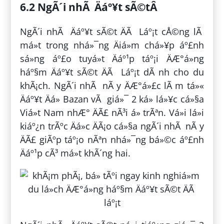
6.2 NgÃ´i nhÃ Äáº¥t sÃ©tÂ
NgÃ´i nhÃ Äáº¥t sÃ©t ÄÃ Láº¡t cÅ©ng lÃ
má»t trong nhá»¯ng Äiá»m chá»¥p áº£nh
sá»ng áº£o tuyá»t Äáº¹p táº¡i ÄÆ°á»ng
háº§m Äáº¥t sÃ©t ÄÃ Láº¡t dÃ nh cho du
khÃ¡ch. NgÃ´i nhÃ nÃ y ÄÆ°á»£c lÃ m tá»«
Äáº¥t Äá» Bazan vÃ giá»¯ 2 ká» lá»¥c cá»§a
Viá»t Nam nhÆ° ÄÃ£ nÃ³i á» trÃªn. Vá»i lá»i
kiáº¿n trÃºc Äá»c ÄÃ¡o cá»§a ngÃ´i nhÃ nÃ y
ÄÃ£ giÃºp táº¡o nÃªn nhá»¯ng bá»©c áº£nh
Äáº¹p cÃ³ má»t khÃ´ng hai.