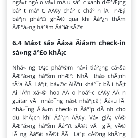
ngá»t ngÃ o vá»i mÃ u sáº¯c xanh dÆ°Æ¡ng
báº¯t máº¯t. ÄÃ¢y cháº¯c cháº¯n lÃ nÆ¡i
báº¡n pháº£i ghÃ© qua khi Äáº¿n thÄm
ÄÆ°á»ng háº§m Äáº¥t sÃ©t
6.4 Má»t sá» Äá»a Äiá»m check-in
sá»ng áº£o khÃ¡c
Nhá»¯ng tÃ¡c pháº©m ná»i tiáº¿ng cá»§a
ÄÆ°á»ng háº§m nhÆ°: NhÃ thá» chÃ¡nh
tÃ²a ÄÃ Láº¡t, bá»©c ÄiÃªu kháº¯c bÃ i hÃ¡t
Ai lÃªn xá»© hoa ÄÃ o hoáº·c cÃ¢y ÄÃ n
guitar vÃ nhá»¯ng ná»t nháº¡câ¦ Äá»u lÃ
nhá»¯ng Äiá»m check-in Äáº¹p dÃ nh cho
du khÃ¡ch khi Äáº¿n ÄÃ¢y. Vá» giÃ¡ vÃ©
ÄÆ°á»ng háº§m Äáº¥t sÃ©t vÃ giÃ¡ vÃ©
lÃ ng Äáº¥t sÃ©t ÄÃ Láº¡t cÅ©ng khÃ´ng