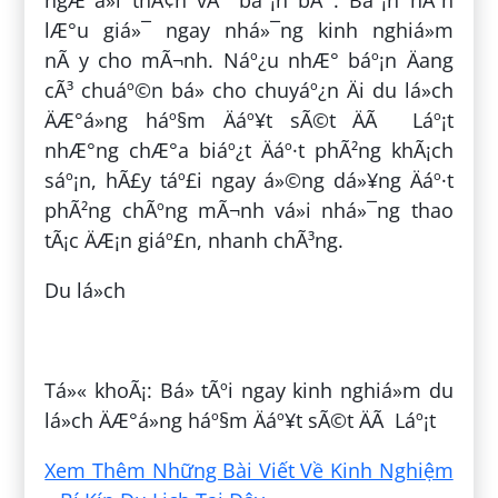
ngÆ°á»i thÃ¢n vÃ báº¡n bÃ¨. Báº¡n nÃªn
lÆ°u giá»¯ ngay nhá»¯ng kinh nghiá»m
nÃ y cho mÃ¬nh. Náº¿u nhÆ° báº¡n Äang
cÃ³ chuáº©n bá» cho chuyáº¿n Äi du lá»ch
ÄÆ°á»ng háº§m Äáº¥t sÃ©t ÄÃ Láº¡t
nhÆ°ng chÆ°a biáº¿t Äáº·t phÃ²ng khÃ¡ch
sáº¡n, hÃ£y táº£i ngay á»©ng dá»¥ng Äáº·t
phÃ²ng chÃºng mÃ¬nh vá»i nhá»¯ng thao
tÃ¡c ÄÆ¡n giáº£n, nhanh chÃ³ng.
Du lá»ch
ÄÄng bá»i:
Äinh Thá» NguyÃªn
Tá»« khoÃ¡: Bá» tÃºi ngay kinh nghiá»m du
lá»ch ÄÆ°á»ng háº§m Äáº¥t sÃ©t ÄÃ Láº¡t
Xem Thêm Những Bài Viết Về Kinh Nghiệm