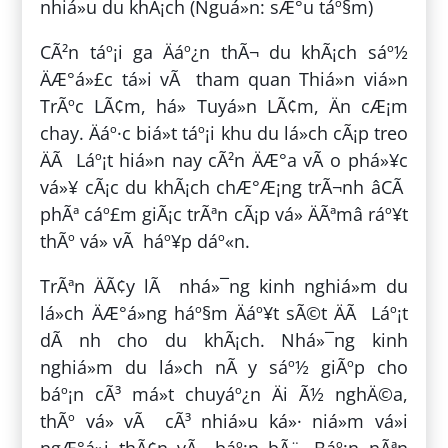
nhiá»u du khÃ¡ch (Nguá»n: sÆ°u táº§m)
CÃ²n táº¡i ga Äáº¿n thÃ¬ du khÃ¡ch sáº½
ÄÆ°á»£c tá»i vÃ tham quan Thiá»n viá»n
TrÃºc LÃ¢m, há» Tuyá»n LÃ¢m, Än cÆ¡m
chay. Äáº·c biá»t táº¡i khu du lá»ch cÃ¡p treo
ÄÃ Láº¡t hiá»n nay cÃ²n ÄÆ°a vÃ o phá»¥c
vá»¥ cÃ¡c du khÃ¡ch chÆ°Æ¡ng trÃ¬nh âCÃ
phÃª cáº£m giÃ¡c trÃªn cÃ¡p vá» ÄÃªmâ ráº¥t
thÃº vá» vÃ háº¥p dáº«n.
TrÃªn ÄÃ¢y lÃ nhá»¯ng kinh nghiá»m du
lá»ch ÄÆ°á»ng háº§m Äáº¥t sÃ©t ÄÃ Láº¡t
dÃ nh cho du khÃ¡ch. Nhá»¯ng kinh
nghiá»m du lá»ch nÃ y sáº½ giÃºp cho
báº¡n cÃ³ má»t chuyáº¿n Äi Ã½ nghÄ©a,
thÃº vá» vÃ cÃ³ nhiá»u ká»· niá»m vá»i