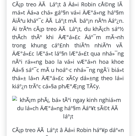
CÃ¡p treo ÄÃ Láº¡t â Äá»i Robin cÅ©ng lÃ
má»t Äá»a chá» gáº§n vá»i ÄÆ°á»ng háº§m
ÄiÃªu kháº¯c ÄÃ Láº¡t mÃ báº¡n nÃªn Äáº¿n.
Äi trÃªn cÃ¡p treo ÄÃ Láº¡t, du khÃ¡ch sáº½
thÃ­ch thÃº khi ÄÆ°á»£c Äáº¯m mÃ¬nh
trong khung cáº£nh thiÃªn nhiÃªn vÃ
ÄÆ°á»£c lÆ°á»t láº§n lÆ°á»£t qua nhá»¯ng
nÃºi rá»«ng bao la vá»i vÆ°á»n hoa khoe
Äá»§ sáº¯c mÃ u hoáº·c nhá»¯ng ngÃ´i biá»t
thá»± lá»n ÄÆ°á»£c xÃ¢y dá»±ng theo lá»i
kiáº¿n trÃºc cá»§a phÆ°Æ¡ng TÃ¢y.
CÃ¡p treo ÄÃ Láº¡t â Äá»i Robin háº¥p dáº«n