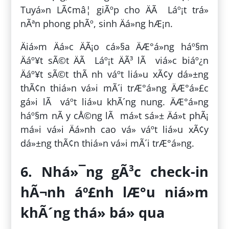
Tuyá»n LÃ¢mâ¦ giÃºp cho ÄÃ Láº¡t trá»
nÃªn phong phÃº, sinh Äá»ng hÆ¡n.
Äiá»m Äá»c ÄÃ¡o cá»§a ÄÆ°á»ng háº§m
Äáº¥t sÃ©t ÄÃ Láº¡t ÄÃ³ lÃ viá»c biáº¿n
Äáº¥t sÃ©t thÃ nh váº­t liá»u xÃ¢y dá»±ng
thÃ¢n thiá»n vá»i mÃ´i trÆ°á»ng ÄÆ°á»£c
gá»i lÃ váº­t liá»u khÃ´ng nung. ÄÆ°á»ng
háº§m nÃ y cÅ©ng lÃ má»t sá»± Äá»t phÃ¡
má»i vá»i Äá»nh cao vá» váº­t liá»u xÃ¢y
dá»±ng thÃ¢n thiá»n vá»i mÃ´i trÆ°á»ng.
6. Nhá»¯ng gÃ³c check-in
hÃ¬nh áº£nh lÆ°u niá»m
khÃ´ng thá» bá» qua