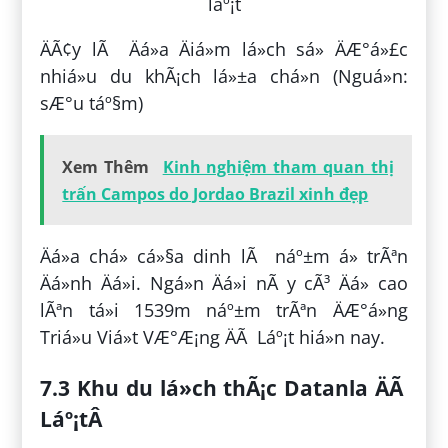
ÄÃ¢y lÃ Äá»a Äiá»m lá»ch sá»­ ÄÆ°á»£c
nhiá»u du khÃ¡ch lá»±a chá»n (Nguá»n:
sÆ°u táº§m)
Xem Thêm
Kinh nghiệm tham quan thị
trấn Campos do Jordao Brazil xinh đẹp
Äá»a chá» cá»§a dinh lÃ náº±m á» trÃªn
Äá»nh Äá»i. Ngá»n Äá»i nÃ y cÃ³ Äá» cao
lÃªn tá»i 1539m náº±m trÃªn ÄÆ°á»ng
Triá»u Viá»t VÆ°Æ¡ng ÄÃ Láº¡t hiá»n nay.
7.3 Khu du lá»ch thÃ¡c Datanla ÄÃ
Láº¡tÂ