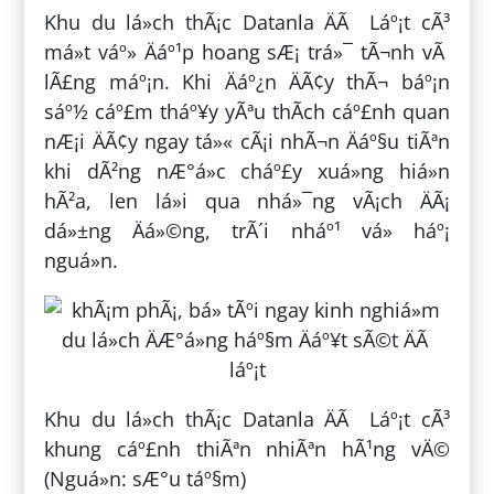
Khu du lá»ch thÃ¡c Datanla ÄÃ Láº¡t cÃ³
má»t váº» Äáº¹p hoang sÆ¡ trá»¯ tÃ¬nh vÃ
lÃ£ng máº¡n. Khi Äáº¿n ÄÃ¢y thÃ¬ báº¡n
sáº½ cáº£m tháº¥y yÃªu thÃ­ch cáº£nh quan
nÆ¡i ÄÃ¢y ngay tá»« cÃ¡i nhÃ¬n Äáº§u tiÃªn
khi dÃ²ng nÆ°á»c cháº£y xuá»ng hiá»n
hÃ²a, len lá»i qua nhá»¯ng vÃ¡ch ÄÃ¡
dá»±ng Äá»©ng, trÃ´i nháº¹ vá» háº¡
nguá»n.
Khu du lá»ch thÃ¡c Datanla ÄÃ Láº¡t cÃ³
khung cáº£nh thiÃªn nhiÃªn hÃ¹ng vÄ©
(Nguá»n: sÆ°u táº§m)