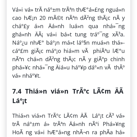
Vá»i vá» trÃ­ náº±m trÃªn thÆ°á»£ng nguá»n
cao hÆ¡n 20 mÃ©t nÃªn dÃ²ng thÃ¡c nÃ y
cháº£y á»n Äá»nh luá»n qua nhá»¯ng
ghá»nh ÄÃ¡ vá»i bá»t tung tráº¯ng xÃ³a.
Náº¿u nhÆ° báº¡n má»t láº§n muá»n thá»­
cáº£m giÃ¡c máº¡o hiá»m vÃ phiÃªu lÆ°u
nÃªn chá»n dÃ²ng thÃ¡c nÃ y giÃºp chinh
phá»¥c nhá»¯ng Äiá»u háº¥p dáº«n vÃ thÃº
vá» nháº¥t.
7.4 Thiá»n viá»n TrÃºc LÃ¢m ÄÃ
Láº¡t
Thiá»n viá»n TrÃºc LÃ¢m ÄÃ Láº¡t cÃ³ vá»
trÃ­ náº±m á» trÃªn Äá»nh nÃºi Phá»¥ng
HoÃ ng vá»i hÆ°á»ng nhÃ¬n ra phÃ­a há»