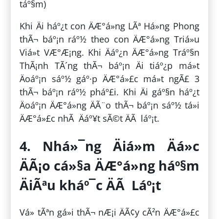
táº§m)
Khi Äi háº¿t con ÄÆ°á»ng LÃª Há»ng Phong
thÃ¬ báº¡n ráº½ theo con ÄÆ°á»ng Triá»u
Viá»t VÆ°Æ¡ng. Khi Äáº¿n ÄÆ°á»ng Tráº§n
ThÃ¡nh TÃ´ng thÃ¬ báº¡n Äi tiáº¿p má»t
Äoáº¡n sáº½ gáº·p ÄÆ°á»£c má»t ngÃ£ 3
thÃ¬ báº¡n ráº½ pháº£i. Khi Äi gáº§n háº¿t
Äoáº¡n ÄÆ°á»ng ÄÃ¨o thÃ¬ báº¡n sáº½ tá»i
ÄÆ°á»£c nhÃ Äáº¥t sÃ©t ÄÃ láº¡t.
4. Nhá»¯ng Äiá»m Äá»c
ÄÃ¡o cá»§a ÄÆ°á»ng háº§m
ÄiÃªu kháº¯c ÄÃ Láº¡t
Vá» tÃªn gá»i thÃ¬ nÆ¡i ÄÃ¢y cÃ²n ÄÆ°á»£c