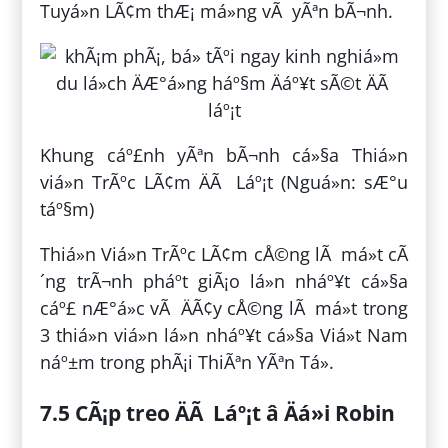
Tuyá»n LÃ¢m thÆ¡ má»ng vÃ yÃªn bÃ¬nh.
Khung cáº£nh yÃªn bÃ¬nh cá»§a Thiá»n
viá»n TrÃºc LÃ¢m ÄÃ Láº¡t (Nguá»n: sÆ°u
táº§m)
Thiá»n Viá»n TrÃºc LÃ¢m cÅ©ng lÃ má»t cÃ
´ng trÃ¬nh pháº­t giÃ¡o lá»n nháº¥t cá»§a
cáº£ nÆ°á»c vÃ ÄÃ¢y cÅ©ng lÃ má»t trong
3 thiá»n viá»n lá»n nháº¥t cá»§a Viá»t Nam
náº±m trong phÃ¡i ThiÃªn YÃªn Tá»­.
7.5 CÃ¡p treo ÄÃ Láº¡t â Äá»i Robin