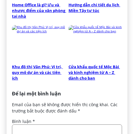
Home Office là gì? Ưu và 
Hướng dẫn chi tiết du lịch 
nhược điểm của văn phòng 
Miền Tây tự túc
tại nhà
Khu đô thị Văn Phú: Vị trí, 
Cửa khẩu quốc tế Mộc Bài 
quy mô dự án và các tiện 
và kinh nghiệm từ A – Z 
ích
dành cho bạn
Để lại một bình luận
Email của bạn sẽ không được hiển thị công khai.
Các
trường bắt buộc được đánh dấu
*
Bình luận
*