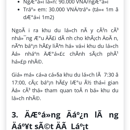
NgÆ°á»i lá»n: 90.000 VNÄ/ngÆ°á»i
Tráº» em: 30.000 VNÄ/tráº» (tá»« 1m â
dÆ°á»i 1m2)
NgoÃ i ra khu du lá»ch nÃ y cÃ²n cÃ³
nhá»¯ng Æ°u ÄÃ£i dÃ nh cho khÃ¡ch ÄoÃ n,
nÃªn báº¡n hÃ£y liÃªn há» vá»i khu du lá»ch
Äá» nháº­n ÄÆ°á»£c chÃ­nh sÃ¡ch phÃ¹
há»£p nhÃ©.
Giá» má» cá»­a cá»§a khu du lá»ch lÃ 7:30 â
17:00, cÃ¡c báº¡n hÃ£y lÆ°u Ã½ thá»i gian
Äá» cÃ³ thá» tham quan toÃ n bá» khu du
lá»ch nhÃ©.
3. ÄÆ°á»ng Äáº¿n lÃ ng
Äáº¥t sÃ©t ÄÃ Láº¡t