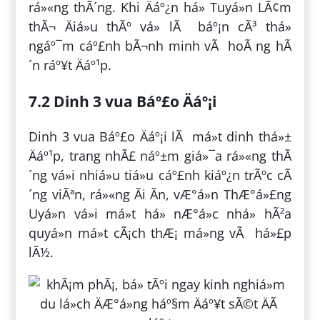
rá»«ng thÃ´ng. Khi Äáº¿n há» Tuyá»n LÃ¢m
thÃ¬ Äiá»u thÃº vá» lÃ báº¡n cÃ³ thá»
ngáº¯m cáº£nh bÃ¬nh minh vÃ hoÃ ng hÃ
´n ráº¥t Äáº¹p.
7.2 Dinh 3 vua Báº£o Äáº¡i
Dinh 3 vua Báº£o Äáº¡i lÃ má»t dinh thá»±
Äáº¹p, trang nhÃ£ náº±m giá»¯a rá»«ng thÃ
´ng vá»i nhiá»u tiá»u cáº£nh kiáº¿n trÃºc cÃ
´ng viÃªn, rá»«ng Ãi Ãn, vÆ°á»n ThÆ°á»£ng
Uyá»n vá»i má»t há» nÆ°á»c nhá» hÃ²a
quyá»n má»t cÃ¡ch thÆ¡ má»ng vÃ há»£p
lÃ½.