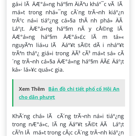
gá»i lÃ ÄÆ°á»ng háº§m ÄiÃªu kháº¯c vÃ lÃ
má»t trong nhá»¯ng cÃ´ng trÃ¬nh kiáº¿n
trÃºc ná»i tiáº¿ng cá»§a thÃ nh phá» ÄÃ
Láº¡t. ÄÆ°á»ng háº§m nÃ y cÅ©ng lÃ
ÄÆ°á»ng háº§m ÄÆ°á»£c lÃ m tá»«
nguyÃªn liá»u lÃ Äáº¥t sÃ©t dÃ i nháº¥t
trÃªn tháº¿ giá»i trong ÄÃ³ cÃ³ má»t sá» cÃ
´ng trÃ¬nh cá»§a ÄÆ°á»ng háº§m ÄÃ£ Äáº¡t
ká»· lá»¥c quá»c gia.
Xem Thêm
Bản đồ chi tiết phố cổ Hội An
cho dân phượt
KhÃ´ng chá» lÃ cÃ´ng trÃ¬nh ná»i tiáº¿ng
trong nÆ°á»c, lÃ ng Äáº¥t sÃ©t ÄÃ Láº¡t
cÃ²n lÃ má»t trong cÃ¡c cÃ´ng trÃ¬nh kiáº¿n