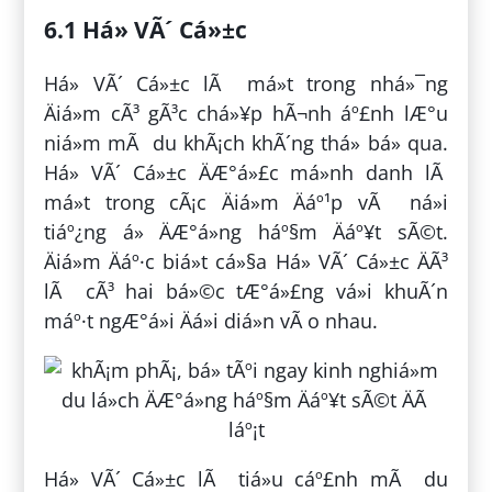
6.1 Há» VÃ´ Cá»±c
Há» VÃ´ Cá»±c lÃ má»t trong nhá»¯ng
Äiá»m cÃ³ gÃ³c chá»¥p hÃ¬nh áº£nh lÆ°u
niá»m mÃ du khÃ¡ch khÃ´ng thá» bá» qua.
Há» VÃ´ Cá»±c ÄÆ°á»£c má»nh danh lÃ
má»t trong cÃ¡c Äiá»m Äáº¹p vÃ ná»i
tiáº¿ng á» ÄÆ°á»ng háº§m Äáº¥t sÃ©t.
Äiá»m Äáº·c biá»t cá»§a Há» VÃ´ Cá»±c ÄÃ³
lÃ cÃ³ hai bá»©c tÆ°á»£ng vá»i khuÃ´n
máº·t ngÆ°á»i Äá»i diá»n vÃ o nhau.
Há» VÃ´ Cá»±c lÃ tiá»u cáº£nh mÃ du