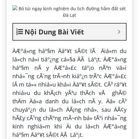
Nội Dung Bài Viết
ÄÆ°á»ng háº§m Äáº¥t sÃ©t lÃ Äiá»m du
lá»ch ná»i tiáº¿ng cá»§a ÄÃ Láº¡t. ÄÆ°á»ng
háº§m nÃ y ÄÆ°á»£c táº¡o nÃªn vá»i
nhá»¯ng cÃ´ng trÃ¬nh kiáº¿n trÃºc ÄÆ°á»£c
lÃ m tá»« nhiá»u khá»i Äáº¥t sÃ©t. CÃ³ ráº¥t
nhiá»u du khÃ¡ch yÃªu thÃ­ch vÃ ghÃ©
thÄm Äá»a danh du lá»ch nÃ y. Äá» cÃ³
chuyáº¿n du lá»ch ÄÃ¡ng nhá», sau ÄÃ¢y
hÃ£y cÃ¹ng chÃºng mÃ¬nh bá» tÃºi nhá»¯ng
kinh nghiá»m khi Äi du lá»ch ÄÆ°á»ng
háº§m Äáº¥t sÃ©t ÄÃ Láº¡t.