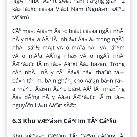
NgÃ´i nhÃ Äáº¥t sÃ©t ná»i tiáº¿ng giá»¯ 2
ká» lá»¥c cá»§a Viá»t Nam (Nguá»n: sÆ°u
táº§m)
CÃ³ má»t Äiá»m Äáº·c biá»t cá»§a ngÃ´i nhÃ
nÃ y ná»¯a ÄÃ³ lÃ nhiá»t Äá» á» trong ngÃ´i
nhÃ sáº½ mÃ¡t vÃ o mÃ¹a hÃ¨ vÃ áº¥m
vÃ o mÃ¹a ÄÃ´ng nhá» vÃ o ngÃ´i nhÃ
ÄÆ°á»£c lÃ m tá»« Äáº¥t Äá» bazan. Trong
cÄn nhÃ nÃ y cÃ³ Äá»§ ná»i tháº¥t tá»«
bá»n táº¯m, bÃ n gháº¿ cho Äáº¿n bá»n rá»­
a máº·t. Äiá»m Äáº·c biá»t ÄÃ³ lÃ nhá»¯ng
Äá» dÃ¹ng nÃ y Äá»u ÄÆ°á»£c lÃ m tá»«
nguyÃªn liá»u Äáº¥t sÃ©t.
6.3 Khu vÆ°á»n Cáº©m TÃº Cáº§u
Khu vÆ°á»n Cáº©m TÃº Cáº§u cÅ©ng lÃ