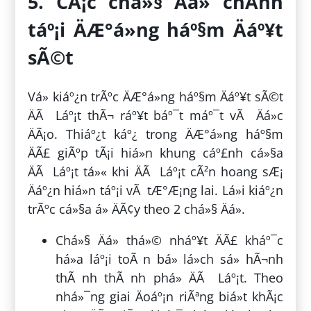
5. CÃ¡c chá»§ Äá» chÃ­nh
táº¡i ÄÆ°á»ng háº§m Äáº¥t
sÃ©t
Vá» kiáº¿n trÃºc ÄÆ°á»ng háº§m Äáº¥t sÃ©t
ÄÃ Láº¡t thÃ¬ ráº¥t báº¯t máº¯t vÃ Äá»c
ÄÃ¡o. Thiáº¿t káº¿ trong ÄÆ°á»ng háº§m
ÄÃ£ giÃºp tÃ¡i hiá»n khung cáº£nh cá»§a
ÄÃ Láº¡t tá»« khi ÄÃ Láº¡t cÃ²n hoang sÆ¡
Äáº¿n hiá»n táº¡i vÃ tÆ°Æ¡ng lai. Lá»i kiáº¿n
trÃºc cá»§a á» ÄÃ¢y theo 2 chá»§ Äá».
Chá»§ Äá» thá»© nháº¥t ÄÃ£ kháº¯c
há»a láº¡i toÃ n bá» lá»ch sá»­ hÃ¬nh
thÃ nh thÃ nh phá» ÄÃ Láº¡t. Theo
nhá»¯ng giai Äoáº¡n riÃªng biá»t khÃ¡c