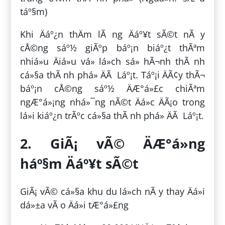
táº§m)
Khi Äáº¿n thÄm lÃ ng Äáº¥t sÃ©t nÃ y
cÅ©ng sáº½ giÃºp báº¡n biáº¿t thÃªm
nhiá»u Äiá»u vá» lá»ch sá»­ hÃ¬nh thÃ nh
cá»§a thÃ nh phá» ÄÃ Láº¡t. Táº¡i ÄÃ¢y thÃ¬
báº¡n cÅ©ng sáº½ ÄÆ°á»£c chiÃªm
ngÆ°á»¡ng nhá»¯ng nÃ©t Äá»c ÄÃ¡o trong
lá»i kiáº¿n trÃºc cá»§a thÃ nh phá» ÄÃ Láº¡t.
2. GiÃ¡ vÃ© ÄÆ°á»ng
háº§m Äáº¥t sÃ©t
GiÃ¡ vÃ© cá»§a khu du lá»ch nÃ y thay Äá»i
dá»±a vÃ o Äá»i tÆ°á»£ng