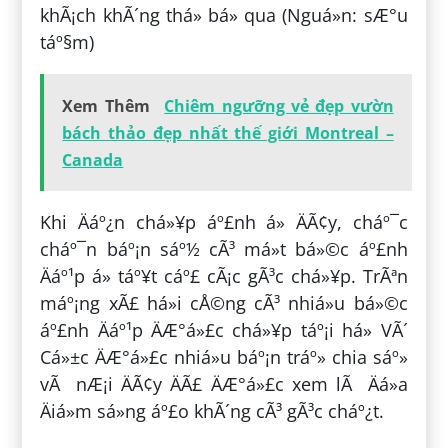
khÃ¡ch khÃ´ng thá» bá» qua (Nguá»n: sÆ°u
táº§m)
Xem Thêm
Chiêm ngưỡng vẻ đẹp vườn
bách thảo đẹp nhất thế giới Montreal –
Canada
Khi Äáº¿n chá»¥p áº£nh á» ÄÃ¢y, cháº¯c
cháº¯n báº¡n sáº½ cÃ³ má»t bá»©c áº£nh
Äáº¹p á» táº¥t cáº£ cÃ¡c gÃ³c chá»¥p. TrÃªn
máº¡ng xÃ£ há»i cÅ©ng cÃ³ nhiá»u bá»©c
áº£nh Äáº¹p ÄÆ°á»£c chá»¥p táº¡i há» VÃ´
Cá»±c ÄÆ°á»£c nhiá»u báº¡n tráº» chia sáº»
vÃ nÆ¡i ÄÃ¢y ÄÃ£ ÄÆ°á»£c xem lÃ Äá»a
Äiá»m sá»ng áº£o khÃ´ng cÃ³ gÃ³c cháº¿t.