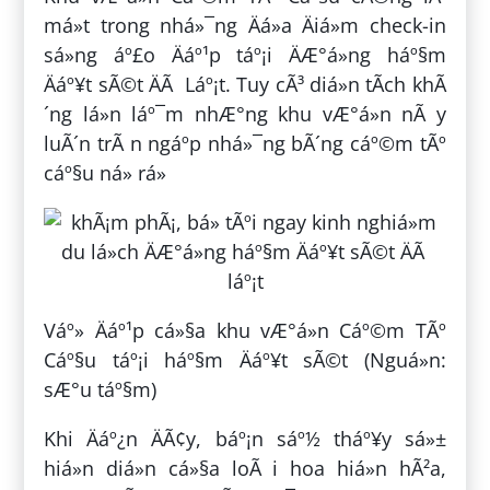
má»t trong nhá»¯ng Äá»a Äiá»m check-in
sá»ng áº£o Äáº¹p táº¡i ÄÆ°á»ng háº§m
Äáº¥t sÃ©t ÄÃ Láº¡t. Tuy cÃ³ diá»n tÃ­ch khÃ
´ng lá»n láº¯m nhÆ°ng khu vÆ°á»n nÃ y
luÃ´n trÃ n ngáº­p nhá»¯ng bÃ´ng cáº©m tÃº
cáº§u ná» rá»
Váº» Äáº¹p cá»§a khu vÆ°á»n Cáº©m TÃº
Cáº§u táº¡i háº§m Äáº¥t sÃ©t (Nguá»n:
sÆ°u táº§m)
Khi Äáº¿n ÄÃ¢y, báº¡n sáº½ tháº¥y sá»±
hiá»n diá»n cá»§a loÃ i hoa hiá»n hÃ²a,