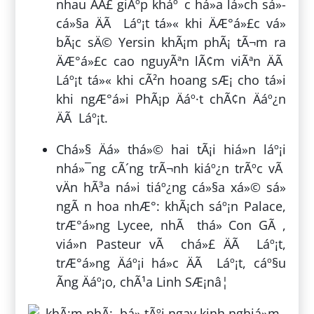
nhau ÄÃ£ giÃºp kháº¯c há»a lá»ch sá»­
cá»§a ÄÃ Láº¡t tá»« khi ÄÆ°á»£c vá»
bÃ¡c sÄ© Yersin khÃ¡m phÃ¡ tÃ¬m ra
ÄÆ°á»£c cao nguyÃªn lÃ¢m viÃªn ÄÃ
Láº¡t tá»« khi cÃ²n hoang sÆ¡ cho tá»i
khi ngÆ°á»i PhÃ¡p Äáº·t chÃ¢n Äáº¿n
ÄÃ Láº¡t.
Chá»§ Äá» thá»© hai tÃ¡i hiá»n láº¡i
nhá»¯ng cÃ´ng trÃ¬nh kiáº¿n trÃºc vÃ
vÄn hÃ³a ná»i tiáº¿ng cá»§a xá»© sá»
ngÃ n hoa nhÆ°: khÃ¡ch sáº¡n Palace,
trÆ°á»ng Lycee, nhÃ thá» Con GÃ ,
viá»n Pasteur vÃ chá»£ ÄÃ Láº¡t,
trÆ°á»ng Äáº¡i há»c ÄÃ Láº¡t, cáº§u
Ãng Äáº¡o, chÃ¹a Linh SÆ¡nâ¦