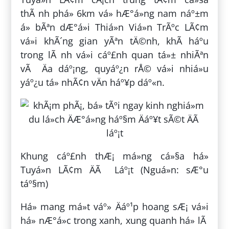
thÃ nh phá» 6km vá» hÆ°á»ng nam náº±m
á» bÃªn dÆ°á»i Thiá»n Viá»n TrÃºc LÃ¢m
vá»i khÃ´ng gian yÃªn tÄ©nh, khÃ­ háº­u
trong lÃ nh vá»i cáº£nh quan tá»± nhiÃªn
vÃ Äa dáº¡ng, quyáº¿n rÅ© vá»i nhiá»u
yáº¿u tá» nhÃ¢n vÄn háº¥p dáº«n.
Khung cáº£nh thÆ¡ má»ng cá»§a há»
Tuyá»n LÃ¢m ÄÃ Láº¡t (Nguá»n: sÆ°u
táº§m)
Há» mang má»t váº» Äáº¹p hoang sÆ¡ vá»i
há» nÆ°á»c trong xanh, xung quanh há» lÃ