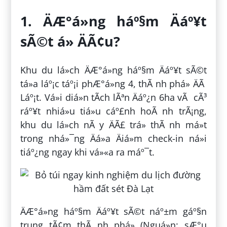
1. ÄÆ°á»ng háº§m Äáº¥t
sÃ©t á» ÄÃ¢u?
Khu du lá»ch ÄÆ°á»ng háº§m Äáº¥t sÃ©t
tá»a láº¡c táº¡i phÆ°á»ng 4, thÃ nh phá» ÄÃ
Láº¡t. Vá»i diá»n tÃ­ch lÃªn Äáº¿n 6ha vÃ cÃ³
ráº¥t nhiá»u tiá»u cáº£nh hoÃ nh trÃ¡ng,
khu du lá»ch nÃ y ÄÃ£ trá» thÃ nh má»t
trong nhá»¯ng Äá»a Äiá»m check-in ná»i
tiáº¿ng ngay khi vá»«a ra máº¯t.
ÄÆ°á»ng háº§m Äáº¥t sÃ©t náº±m gáº§n
trung tÃ¢m thÃ nh phá» (Nguá»n: sÆ°u