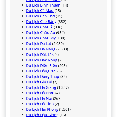
Du Lịch Bình Thuận
(14)
Du Lịch Cà Mau
(25)
Du Lịch Cần Thơ
(41)
Du Lịch Cao Bằng
(352)
Du Lịch Châu Á
(996)
Du Lịch Châu Âu
(954)
Du Lịch Châu Mỹ
(138)
Du Lịch Đà Lạt
(2.039)
Du Lịch Đà Nẵng
(2.033)
Du Lịch Đắk Lắk
(4)
Du Lịch Đắk Nông
(2)
Du Lịch Điện Biên
(205)
Du Lịch Đồng Nai
(3)
Du Lịch Đồng Tháp
(34)
Du Lịch Gia Lai
(3)
Du Lịch Hà Giang
(1.357)
Du Lịch Hà Nam
(4)
Du Lịch Hà Nội
(267)
Du Lịch Hà Tĩnh
(2)
Du Lịch Hải Phòng
(1.501)
Du Lịch Hậu Giang
(16)