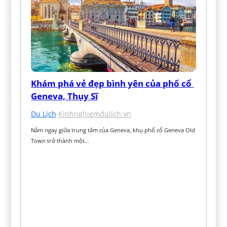
Khám phá vẻ đẹp bình yên của phố cổ 
Geneva, Thụy Sĩ
Du Lịch
·
Kinhnghiemdulich.vn
Nằm ngay giữa trung tâm của Geneva, khu phố cổ Geneva Old 
Town trở thành một…