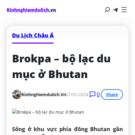
Kinhnghiemdulich
.vn
Du Lịch Châu Á
Brokpa – bộ lạc du 
mục ở Bhutan
0
Kinhnghiemdulich.vn
07/01/2024
Share
Sống ở khu vực phía đông Bhutan gần