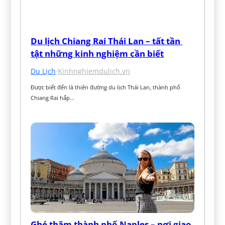
Du lịch Chiang Rai Thái Lan – tất tần 
tật những kinh nghiệm cần biết
Du Lịch
·
Kinhnghiemdulich.vn
Được biết đến là thiên đường du lịch Thái Lan, thành phố 
Chiang Rai hấp…
Ghé thăm thành phố Naples – nơi giao 