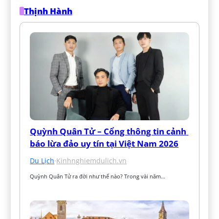
Thịnh Hành
Quỳnh Quân Tử – Cổng thông tin cảnh 
báo lừa đảo uy tín tại Việt Nam 2026
Du Lịch
·
Kinhnghiemdulich.vn
Quỳnh Quân Tử ra đời như thế nào? Trong vài năm…