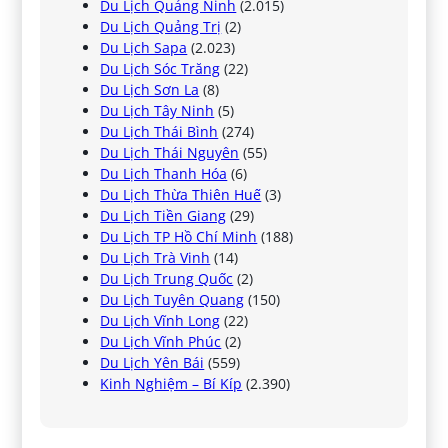
Du Lịch Quảng Ninh
(2.015)
Du Lịch Quảng Trị
(2)
Du Lịch Sapa
(2.023)
Du Lịch Sóc Trăng
(22)
Du Lịch Sơn La
(8)
Du Lịch Tây Ninh
(5)
Du Lịch Thái Bình
(274)
Du Lịch Thái Nguyên
(55)
Du Lịch Thanh Hóa
(6)
Du Lịch Thừa Thiên Huế
(3)
Du Lịch Tiền Giang
(29)
Du Lịch TP Hồ Chí Minh
(188)
Du Lịch Trà Vinh
(14)
Du Lịch Trung Quốc
(2)
Du Lịch Tuyên Quang
(150)
Du Lịch Vĩnh Long
(22)
Du Lịch Vĩnh Phúc
(2)
Du Lịch Yên Bái
(559)
Kinh Nghiệm – Bí Kíp
(2.390)