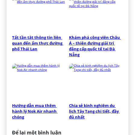
Tất tần tật thông tin liên 
Khám phá công viên Châu 
quan đến ẩm thực đường 
Á – thiên đường giải trí 
phố Thái Lan
đẳng cấp quốc tế tại Đà 
Nẵng
Hướng dẫn mua thêm 
Chia sẻ kinh nghiệm du 
hành lý Nok Air nhanh 
lịch Tây Tạng chi tiết, đầy 
chóng
đủ nhất
Để lại một bình luận