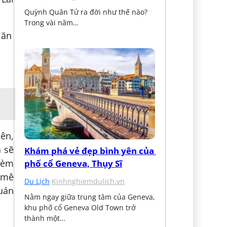
Quỳnh Quân Tử ra đời như thế nào? 
Trong vài năm…
iên,
n sẽ
Khám phá vẻ đẹp bình yên của 
kèm
phố cổ Geneva, Thụy Sĩ
 mê
Du Lịch
·
Kinhnghiemdulich.vn
uán
Nằm ngay giữa trung tâm của Geneva, 
khu phố cổ Geneva Old Town trở 
thành một…