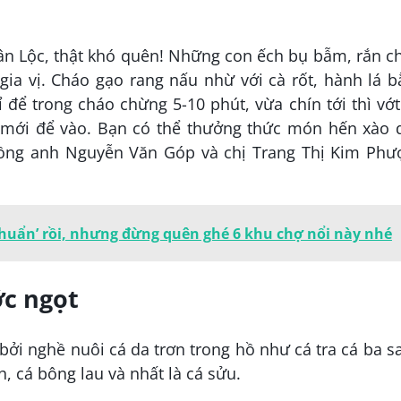
n Lộc, thật khó quên! Những con ếch bụ bẫm, rắn c
gia vị. Cháo gạo rang nấu nhừ với cà rốt, hành lá 
ể trong cháo chừng 5-10 phút, vừa chín tới thì vớt
 ăn mới để vào. Bạn có thể thưởng thức món hến xào
hồng anh Nguyễn Văn Góp và chị Trang Thị Kim Phư
chuẩn’ rồi, nhưng đừng quên ghé 6 khu chợ nổi này nhé
c ngọt
 bởi nghề nuôi cá da trơn trong hồ như cá tra cá ba s
, cá bông lau và nhất là cá sửu.