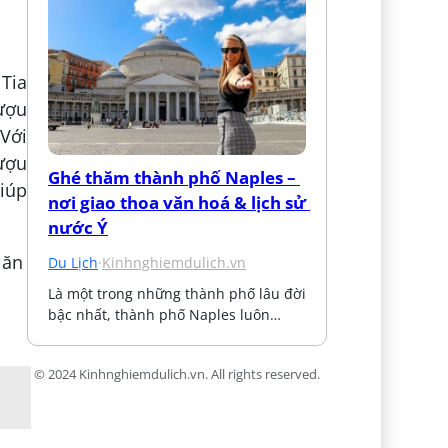
 Tia
Rượu
Với
ượu
Ghé thăm thành phố Naples – 
giúp
nơi giao thoa văn hoá & lịch sử 
nước Ý
Du Lịch
·
Kinhnghiemdulich.vn
Là một trong những thành phố lâu đời 
bậc nhất, thành phố Naples luôn…
© 2024 Kinhnghiemdulich.vn. All rights reserved.