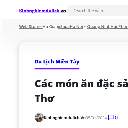
Kinhnghiemdulich
.vn
Web Stories
Hà Giang
Sapa
Hà Nội
Quảng Ninh
Hải Phò
Du Lịch Miền Tây
Các món ăn đặc sản
Thơ
0
Kinhnghiemdulich.vn
05/01/2024