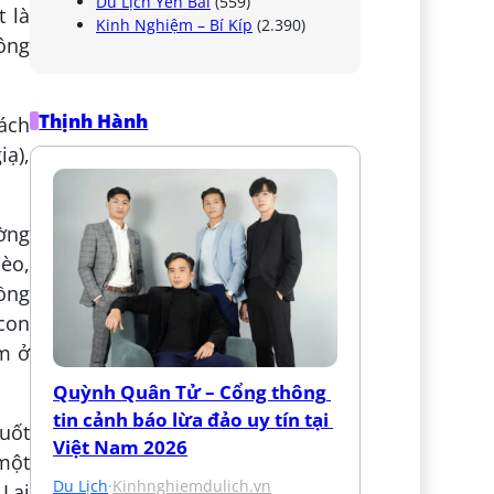
Du Lịch Yên Bái
(559)
t là
Kinh Nghiệm – Bí Kíp
(2.390)
sông
Thịnh Hành
cách
iạ),
ường
hèo,
đồng
 con
m ở
Quỳnh Quân Tử – Cổng thông 
tin cảnh báo lừa đảo uy tín tại 
suốt
Việt Nam 2026
một
Du Lịch
·
Kinhnghiemdulich.vn
 Lai