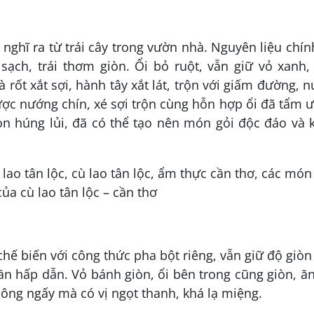
nghĩ ra từ trái cây trong vườn nhà. Nguyên liệu chín
sạch, trái thơm giòn. Ổi bỏ ruột, vẫn giữ vỏ xanh,
rốt xắt sợi, hành tây xắt lát, trộn với giấm đường, 
c nướng chín, xé sợi trộn cùng hỗn hợp ổi đã tẩm ư
ọn húng lủi, đã có thể tạo nên món gỏi độc đáo và 
hế biến với công thức pha bột riêng, vẫn giữ độ giòn
 hấp dẫn. Vỏ bánh giòn, ổi bên trong cũng giòn, ă
ông ngấy mà có vị ngọt thanh, khá lạ miệng.