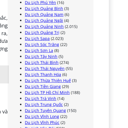
Du Lịch Phú Yên
(16)
Du Lịch Quảng Bình
(3)
Du Lịch Quảng Nam
(6)
hắc,
Du Lịch Quảng Ngãi
(4)
bằng
Du Lịch Quảng Ninh
(2.015)
Du Lịch Quảng Trị
(2)
 ra,
Du Lịch Sapa
(2.023)
 dưa
Du Lịch Sóc Trăng
(22)
ợng
Du Lịch Sơn La
(8)
Du Lịch Tây Ninh
(5)
Du Lịch Thái Bình
(274)
Du Lịch Thái Nguyên
(55)
Du Lịch Thanh Hóa
(6)
Du Lịch Thừa Thiên Huế
(3)
Du Lịch Tiền Giang
(29)
Du Lịch TP Hồ Chí Minh
(188)
Du Lịch Trà Vinh
(14)
Du Lịch Trung Quốc
(2)
Du Lịch Tuyên Quang
(150)
a và
Du Lịch Vĩnh Long
(22)
Du Lịch Vĩnh Phúc
(2)