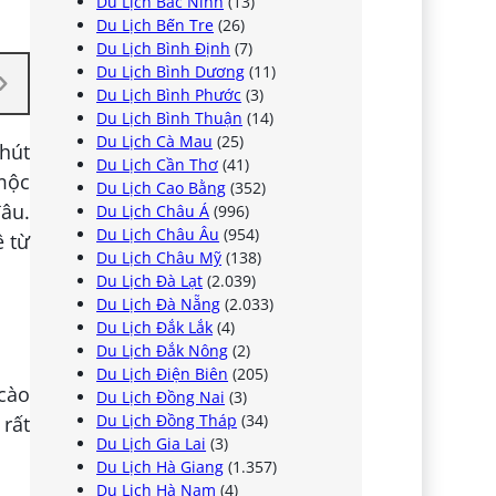
Du Lịch Bắc Ninh
(13)
Du Lịch Bến Tre
(26)
Du Lịch Bình Định
(7)
Du Lịch Bình Dương
(11)
Du Lịch Bình Phước
(3)
Du Lịch Bình Thuận
(14)
Du Lịch Cà Mau
(25)
 hút
Du Lịch Cần Thơ
(41)
 mộc
Du Lịch Cao Bằng
(352)
đâu.
Du Lịch Châu Á
(996)
Du Lịch Châu Âu
(954)
 từ
Du Lịch Châu Mỹ
(138)
Du Lịch Đà Lạt
(2.039)
Du Lịch Đà Nẵng
(2.033)
Du Lịch Đắk Lắk
(4)
Du Lịch Đắk Nông
(2)
Du Lịch Điện Biên
(205)
cào
Du Lịch Đồng Nai
(3)
Du Lịch Đồng Tháp
(34)
 rất
Du Lịch Gia Lai
(3)
Du Lịch Hà Giang
(1.357)
Du Lịch Hà Nam
(4)