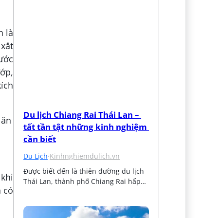
h là
 xắt
nước
ớp,
kích
Du lịch Chiang Rai Thái Lan – 
tất tần tật những kinh nghiệm 
cần biết
Du Lịch
·
Kinhnghiemdulich.vn
Được biết đến là thiên đường du lịch 
 khi
Thái Lan, thành phố Chiang Rai hấp…
n có