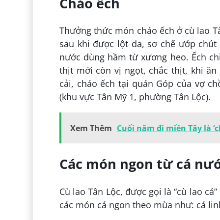
Cháo ếch
Thưởng thức món cháo ếch ở cù lao Tâ
sau khi được lột da, sơ chế ướp chút 
nước dùng hầm từ xương heo. Ếch chỉ đ
thịt mới còn vị ngọt, chắc thịt, khi
cải, cháo ếch tại quán Góp của vợ c
(khu vực Tân Mỹ 1, phường Tân Lộc).
Xem Thêm
Cuối năm đi miền Tây là ‘
Các món ngon từ cá nướ
Cù lao Tân Lộc, được gọi là “cù lao cá”
các món cá ngon theo mùa như: cá linh