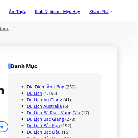
Ẩm Thực
Kinh Nghiệm – Mẹo Hay
Khám Phá
Quốc
Danh Mục
 
Địa Điểm Ăn Uống
(250)
Du Lịch
(1.195)
Du Lịch An Giang
(41)
Du Lịch Australia
(6)
Du Lịch Bà Rịa – Vũng Tàu
(17)
Du Lịch Bắc Giang
(278)
Du Lịch Bắc Kạn
(192)
re
Du Lịch Bạc Liêu
(16)