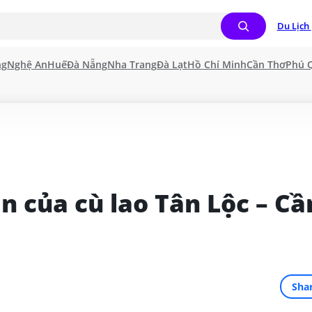
Du Lịch 
ng
Nghệ An
Huế
Đà Nẵng
Nha Trang
Đà Lạt
Hồ Chí Minh
Cần Thơ
Phú 
 của cù lao Tân Lộc – Cần
Sha