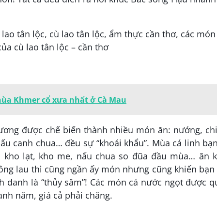
hùa Khmer cổ xưa nhất ở Cà Mau
 xương được chế biến thành nhiều món ăn: nướng, ch
nấu canh chua… đều sự “khoái khẩu”. Mùa cá linh bạ
nh, kho lạt, kho me, nấu chua so đũa đầu mùa… ăn 
ông lau thì cũng ngần ấy món nhưng cũng khiến bạn
nh danh là “thủy sâm”! Các món cá nước ngọt được q
anh năm, giá cả phải chăng.