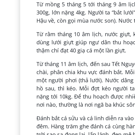
Từ mồng 5 tháng 5 tới tháng 9 âm lịc
300g, lớn nặng 4kg. Người ta “bắt lư
Hậu về, còn gọi mùa nước son). Nước t
Từ rằm tháng 10 âm lịch, nước giựt, k
dùng lưới giựt giúp ngư dân thu hoạch
thậm chí đạt 40 giạ cá một lần giựt.
Từ tháng 11 âm lịch, đến sau Tết Ngu
chài, phân chia khu vực đánh bắt. Mỗi
một người phơi (thả lưới). Nước dâng
hồ sau, thì kéo. Mỗi đợt kéo người t
nặng tới 10kg. Để thu hoạch được nh
nơi nào, thường là nơi ngã ba khúc s
Đánh bắt cá sửu và cá linh diễn ra và
đêm. Hàng trăm ghe đánh cá cùng hàn
trời sao sa đọng lại, lấp lánh, đẹp mê