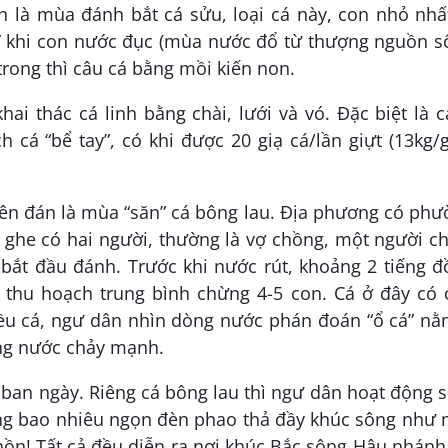
h là mùa đánh bắt cá sửu, loại cá này, con nhỏ nhấ
ới” khi con nước đục (mùa nước đổ từ thượng nguồn 
rong thì câu cá bằng mồi kiến non.
hai thác cá linh bằng chài, lưới và vó. Đặc biệt là 
 cá “bể tay”, có khi được 20 giạ cá/lần giựt (13kg/g
yên đán là mùa “săn” cá bông lau. Địa phương có ph
 ghe có hai người, thường là vợ chồng, một người c
 bắt đầu đánh. Trước khi nước rút, khoảng 2 tiếng 
a thu hoạch trung bình chừng 4-5 con. Cá ở đây có
iều cá, ngư dân nhìn dòng nước phán đoán “ổ cá” nằ
ông nước chảy mạnh.
o ban ngày. Riêng cá bông lau thì ngư dân hoạt động 
g bao nhiêu ngọn đèn phao thả đầy khúc sông như 
 hồn! Tất cả đều diễn ra nơi khúc Bắc sông Hậu nhánh