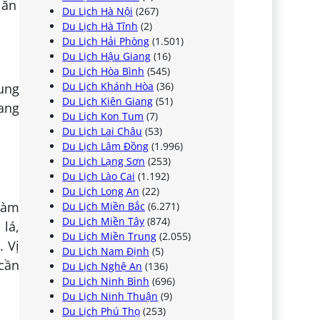
Du Lịch Hà Nội
(267)
Du Lịch Hà Tĩnh
(2)
Du Lịch Hải Phòng
(1.501)
Du Lịch Hậu Giang
(16)
Du Lịch Hòa Bình
(545)
Du Lịch Khánh Hòa
(36)
ung
Du Lịch Kiên Giang
(51)
ang
Du Lịch Kon Tum
(7)
Du Lịch Lai Châu
(53)
Du Lịch Lâm Đồng
(1.996)
Du Lịch Lạng Sơn
(253)
Du Lịch Lào Cai
(1.192)
Du Lịch Long An
(22)
làm
Du Lịch Miền Bắc
(6.271)
Du Lịch Miền Tây
(874)
 lá,
Du Lịch Miền Trung
(2.055)
. Vị
Du Lịch Nam Định
(5)
 cần
Du Lịch Nghệ An
(136)
Du Lịch Ninh Bình
(696)
Du Lịch Ninh Thuận
(9)
Du Lịch Phú Thọ
(253)