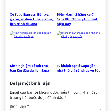
Xe Sapa Express: Bến xe, 
Điểm danh 2 hãng xe đi 
giá vé, số điện thoại đặt vé, 
Sapa Phú Thọ uy tín nhất 
lịch trình đi Sapa
hiện nay
Kinh nghiệm bổ ích cho 
10 khách sạn ở Sapa gần 
bạn lần đầu du lịch Sapa
nhà thờ giá rẻ, phục vụ tốt
Để lại một bình luận
Email của bạn sẽ không được hiển thị công khai.
Các
trường bắt buộc được đánh dấu
*
Bình luận
*