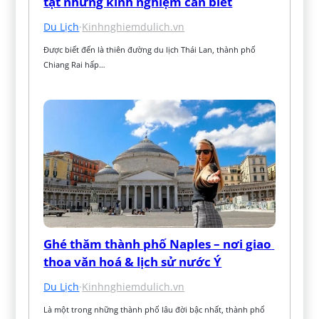
tật những kinh nghiệm cần biết
Du Lịch
·
Kinhnghiemdulich.vn
Được biết đến là thiên đường du lịch Thái Lan, thành phố 
Chiang Rai hấp…
Ghé thăm thành phố Naples – nơi giao 
thoa văn hoá & lịch sử nước Ý
Du Lịch
·
Kinhnghiemdulich.vn
Là một trong những thành phố lâu đời bậc nhất, thành phố 