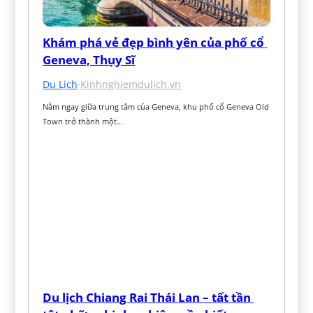
Khám phá vẻ đẹp bình yên của phố cổ 
Geneva, Thụy Sĩ
Du Lịch
·
Kinhnghiemdulich.vn
Nằm ngay giữa trung tâm của Geneva, khu phố cổ Geneva Old 
Town trở thành một…
Du lịch Chiang Rai Thái Lan – tất tần 