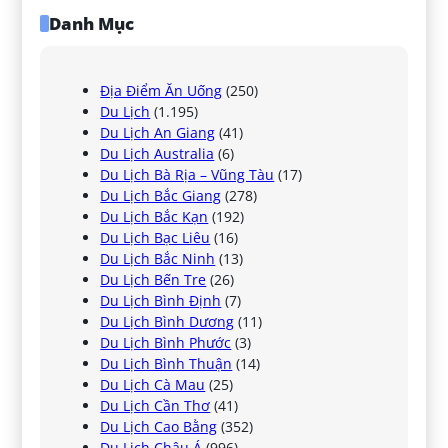
Danh Mục
Địa Điểm Ăn Uống
(250)
Du Lịch
(1.195)
Du Lịch An Giang
(41)
Du Lịch Australia
(6)
Du Lịch Bà Rịa – Vũng Tàu
(17)
Du Lịch Bắc Giang
(278)
Du Lịch Bắc Kạn
(192)
Du Lịch Bạc Liêu
(16)
Du Lịch Bắc Ninh
(13)
Du Lịch Bến Tre
(26)
Du Lịch Bình Định
(7)
Du Lịch Bình Dương
(11)
Du Lịch Bình Phước
(3)
Du Lịch Bình Thuận
(14)
Du Lịch Cà Mau
(25)
Du Lịch Cần Thơ
(41)
Du Lịch Cao Bằng
(352)
Du Lịch Châu Á
(996)