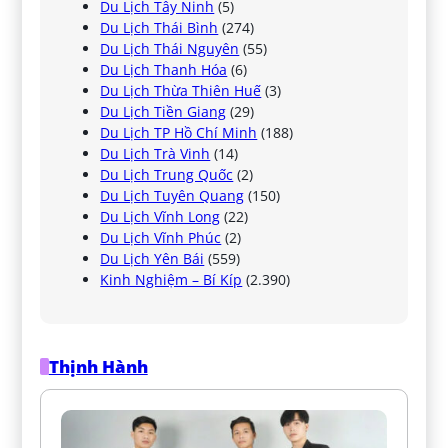
Du Lịch Tây Ninh
(5)
Du Lịch Thái Bình
(274)
Du Lịch Thái Nguyên
(55)
Du Lịch Thanh Hóa
(6)
Du Lịch Thừa Thiên Huế
(3)
Du Lịch Tiền Giang
(29)
Du Lịch TP Hồ Chí Minh
(188)
Du Lịch Trà Vinh
(14)
Du Lịch Trung Quốc
(2)
Du Lịch Tuyên Quang
(150)
Du Lịch Vĩnh Long
(22)
Du Lịch Vĩnh Phúc
(2)
Du Lịch Yên Bái
(559)
Kinh Nghiệm – Bí Kíp
(2.390)
Thịnh Hành