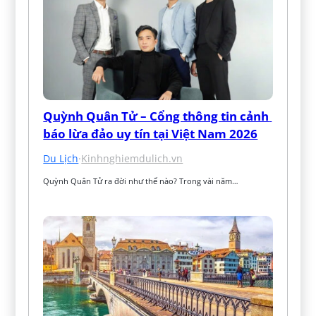
Quỳnh Quân Tử – Cổng thông tin cảnh 
báo lừa đảo uy tín tại Việt Nam 2026
Du Lịch
·
Kinhnghiemdulich.vn
Quỳnh Quân Tử ra đời như thế nào? Trong vài năm…