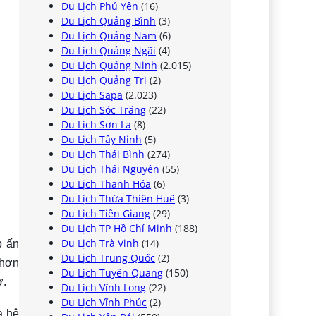
Du Lịch Phú Yên
(16)
Du Lịch Quảng Bình
(3)
Du Lịch Quảng Nam
(6)
Du Lịch Quảng Ngãi
(4)
Du Lịch Quảng Ninh
(2.015)
Du Lịch Quảng Trị
(2)
Du Lịch Sapa
(2.023)
Du Lịch Sóc Trăng
(22)
Du Lịch Sơn La
(8)
Du Lịch Tây Ninh
(5)
Du Lịch Thái Bình
(274)
Du Lịch Thái Nguyên
(55)
Du Lịch Thanh Hóa
(6)
Du Lịch Thừa Thiên Huế
(3)
Du Lịch Tiền Giang
(29)
Du Lịch TP Hồ Chí Minh
(188)
Du Lịch Trà Vinh
(14)
p ấn
Du Lịch Trung Quốc
(2)
Nhơn
Du Lịch Tuyên Quang
(150)
ơ.
Du Lịch Vĩnh Long
(22)
Du Lịch Vĩnh Phúc
(2)
à hệ