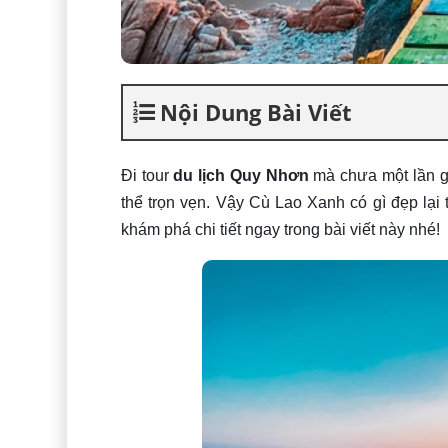
Nội Dung Bài Viết
Đi tour
du lịch Quy Nhơn
mà chưa một lần g
thể trọn vẹn. Vậy Cù Lao Xanh có gì đẹp lạ
khám phá chi tiết ngay trong bài viết này nhé!