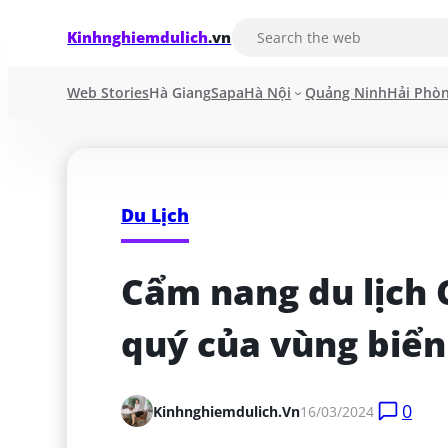
Kinhnghiemdulich
.vn
Web Stories
Hà Giang
Sapa
Hà Nội
Quảng Ninh
Hải Phò
Du Lịch
Cẩm nang du lịch C
quý của vùng biể
0
Kinhnghiemdulich.vn
16/03/2024