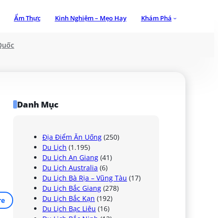
Ẩm Thực
Kinh Nghiệm – Mẹo Hay
Khám Phá
Quốc
Danh Mục
Địa Điểm Ăn Uống
(250)
Du Lịch
(1.195)
Du Lịch An Giang
(41)
Du Lịch Australia
(6)
Du Lịch Bà Rịa – Vũng Tàu
(17)
Du Lịch Bắc Giang
(278)
Du Lịch Bắc Kạn
(192)
re
Du Lịch Bạc Liêu
(16)