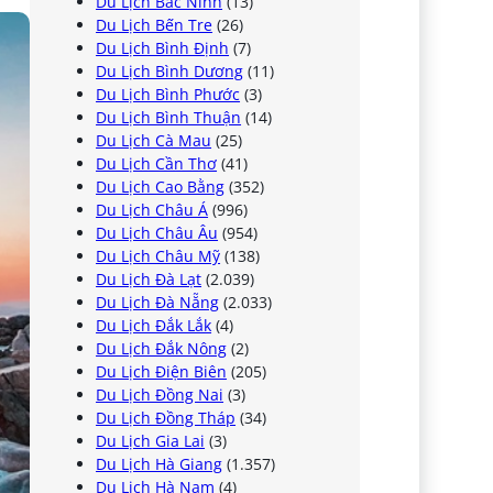
Du Lịch Bắc Ninh
(13)
Du Lịch Bến Tre
(26)
Du Lịch Bình Định
(7)
Du Lịch Bình Dương
(11)
Du Lịch Bình Phước
(3)
Du Lịch Bình Thuận
(14)
Du Lịch Cà Mau
(25)
Du Lịch Cần Thơ
(41)
Du Lịch Cao Bằng
(352)
Du Lịch Châu Á
(996)
Du Lịch Châu Âu
(954)
Du Lịch Châu Mỹ
(138)
Du Lịch Đà Lạt
(2.039)
Du Lịch Đà Nẵng
(2.033)
Du Lịch Đắk Lắk
(4)
Du Lịch Đắk Nông
(2)
Du Lịch Điện Biên
(205)
Du Lịch Đồng Nai
(3)
Du Lịch Đồng Tháp
(34)
Du Lịch Gia Lai
(3)
Du Lịch Hà Giang
(1.357)
Du Lịch Hà Nam
(4)