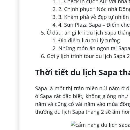
1. Check in cực “ Âu” với nhà
2. Chinh phục “ Nóc nhà Đôn
3. Khám phá vẻ đẹp tự nhiê
4. Sun Plaza Sapa – Điểm che
Ở đâu, ăn gì khi du lịch Sapa thán
Địa điểm lưu trú lý tưởng
Những món ăn ngon tại Sapa
Gợi ý lịch trình tour du lịch Sapa 
Thời tiết du lịch Sapa 
Sapa là một thị trấn miền núi nằm ở đ
ở Sapa rất đặc biệt, không giống như
năm và cũng có vài năm vào mùa đông, 
thường du lịch Sapa tháng 2 sẽ ấm hơn