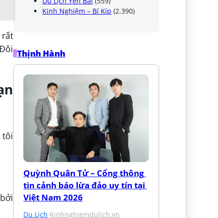
Du Lịch Yên Bái
(559)
Kinh Nghiệm – Bí Kíp
(2.390)
 rất
 Đôi
Thịnh Hành
ạn
 tôi
Quỳnh Quân Tử – Cổng thông 
tin cảnh báo lừa đảo uy tín tại 
Việt Nam 2026
 bởi
Du Lịch
·
Kinhnghiemdulich.vn