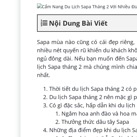
Nội Dung Bài Viết
Sapa mùa nào cũng có cái đẹp riêng, 
nhiều nét quyến rũ khiến du khách khô
ngủ đông dài. Nếu bạn muốn đến Sapa
lịch Sapa tháng 2 mà chúng mình chia
nhất.
Thời tiết du lịch Sapa tháng 2 có
Du lịch Sapa tháng 2 nên mặc gì
Có gì đặc sắc, hấp dẫn khi du lị
Ngắm hoa anh đào và hoa m
Thưởng thức dâu tây Sapa
Những địa điểm đẹp khi du lịch S