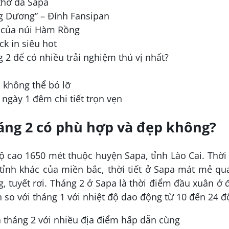
 thờ đá Sapa
g Dương” – Đỉnh Fansipan
n của núi Hàm Rồng
ck in siêu hot
g 2 để có nhiều trải nghiệm thú vị nhất?
 không thể bỏ lỡ
2 ngày 1 đêm chi tiết trọn vẹn
tháng 2 có phù hợp và đẹp không?
ộ cao 1650 mét thuộc huyện Sapa, tỉnh Lào Cai. Thời 
 tỉnh khác của miền bắc, thời tiết ở Sapa mát mẻ q
tuyết rơi. Tháng 2 ở Sapa là thời điểm đầu xuân ở 
 so với tháng 1 với nhiệt độ dao động từ 10 đến 24 đ