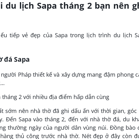
 du lịch Sapa tháng 2 bạn nên g
ểu tiếp vẻ đẹp của Sapa trong lịch trình du lịch S
hờ đá Sapa
sư người Pháp thiết kế và xây dựng mang đậm phong 
g…
t sớm nên nhà thờ đã ghi dấu ấn với thời gian, góc
y. Đến Sapa vào tháng 2, đến với nhà thờ đá, du k
sống thường ngày của người dân vùng núi. Đồng bào 
 hàng thủ công trước nhà thờ. Nét đẹp ở đây còn đ