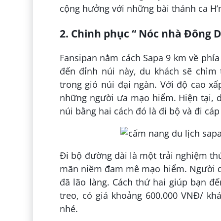
cộng hưởng với những bài thánh ca H’
2. Chinh phục “ Nóc nhà Đông 
Fansipan nằm cách Sapa 9 km về phía 
đến đỉnh núi này, du khách sẽ chìm t
trong gió núi đại ngàn. Với độ cao xấ
những người ưa mạo hiểm. Hiện tại, 
núi bằng hai cách đó là đi bộ và đi cáp
Đi bộ đường dài là một trải nghiệm t
mãn niềm đam mê mạo hiểm. Người dẫ
đã lão làng. Cách thứ hai giúp bạn đ
treo, có giá khoảng 600.000 VNĐ/ khá
nhé.