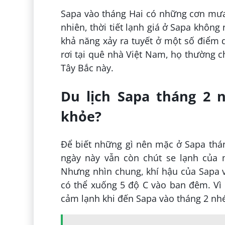
Sapa vào tháng Hai có những cơn mưa
nhiên, thời tiết lạnh giá ở Sapa không
khả năng xảy ra tuyết ở một số điểm 
rơi tại quê nhà Việt Nam, họ thường c
Tây Bắc này.
Du lịch Sapa tháng 2
khỏe?
Để biết những gì nên mặc ở Sapa tháng
ngày này vẫn còn chút se lạnh của
Nhưng nhìn chung, khí hậu của Sapa v
có thể xuống 5 độ C vào ban đêm. Vì
cảm lạnh khi đến Sapa vào tháng 2 nh