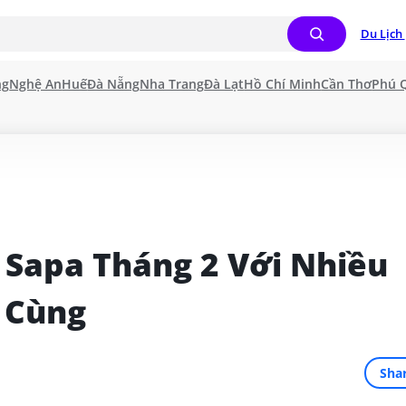
Du Lịch 
ng
Nghệ An
Huế
Đà Nẵng
Nha Trang
Đà Lạt
Hồ Chí Minh
Cần Thơ
Phú 
Sapa Tháng 2 Với Nhiều 
 Cùng
Sha