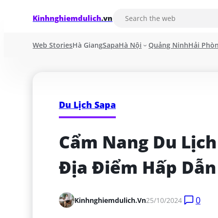
Kinhnghiemdulich
.vn
Web Stories
Hà Giang
Sapa
Hà Nội
Quảng Ninh
Hải Phò
Du Lịch Sapa
Cẩm Nang Du Lịch 
Địa Điểm Hấp Dẫn
0
Kinhnghiemdulich.vn
25/10/2024