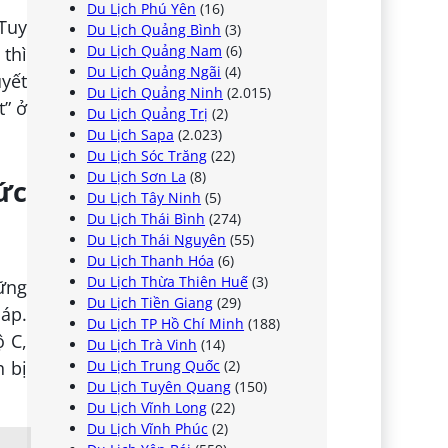
Du Lịch Phú Yên
(16)
Tuy
Du Lịch Quảng Bình
(3)
Du Lịch Quảng Nam
(6)
 thì
Du Lịch Quảng Ngãi
(4)
uyết
Du Lịch Quảng Ninh
(2.015)
t” ở
Du Lịch Quảng Trị
(2)
Du Lịch Sapa
(2.023)
Du Lịch Sóc Trăng
(22)
Du Lịch Sơn La
(8)
ức
Du Lịch Tây Ninh
(5)
Du Lịch Thái Bình
(274)
Du Lịch Thái Nguyên
(55)
Du Lịch Thanh Hóa
(6)
Du Lịch Thừa Thiên Huế
(3)
hững
Du Lịch Tiền Giang
(29)
áp.
Du Lịch TP Hồ Chí Minh
(188)
ộ C,
Du Lịch Trà Vinh
(14)
Du Lịch Trung Quốc
(2)
 bị
Du Lịch Tuyên Quang
(150)
Du Lịch Vĩnh Long
(22)
Du Lịch Vĩnh Phúc
(2)