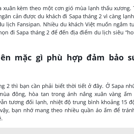
 xuân kèm theo một cơn gió mùa lạnh thấu xương. 
 ngăn cản được du khách đi Sapa tháng 2 vì càng lạnh
du lịch Fansipan. Nhiều du khách Việt muốn ngắm t
họn đi Sapa tháng 2 để đến địa điểm du lịch siêu “ho
 nên mặc gì phù hợp đảm bảo s
 2 thì bạn cần phải biết thời tiết ở đây. Ở Sapa n
 mùa đông, hòa tan trong ánh nắng xuân vàng ấm 
ẫn tương đối lạnh, nhiệt độ trung bình khoảng 15 đ
 vậy, bạn nhớ mang theo nhiều quần áo ấm để tránh
é.