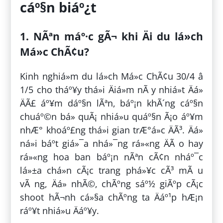
cáº§n biáº¿t
1. NÃªn máº·c gÃ¬ khi Äi du lá»ch
Má»c ChÃ¢u?
Kinh nghiá»m du lá»ch Má»c ChÃ¢u 30/4 â
1/5 cho tháº¥y thá»i Äiá»m nÃ y nhiá»t Äá»
ÄÃ£ áº¥m dáº§n lÃªn, báº¡n khÃ´ng cáº§n
chuáº©n bá» quÃ¡ nhiá»u quáº§n Ã¡o áº¥m
nhÆ° khoáº£ng thá»i gian trÆ°á»c ÄÃ³. Äá»
ná»i báº­t giá»¯a nhá»¯ng rá»«ng ÄÃ o hay
rá»«ng hoa ban báº¡n nÃªn cÃ¢n nháº¯c
lá»±a chá»n cÃ¡c trang phá»¥c cÃ³ mÃ u
vÃ ng, Äá» nhÃ©, chÃºng sáº½ giÃºp cÃ¡c
shoot hÃ¬nh cá»§a chÃºng ta Äáº¹p hÆ¡n
ráº¥t nhiá»u Äáº¥y.