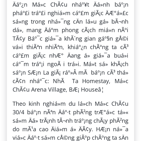
Äáº¿n Má»c ChÃ¢u nháº¥t Äá»nh báº¡n
pháº£i tráº£i nghiá»m cáº£m giÃ¡c ÄÆ°á»£c
sá»ng trong nhá»¯ng cÄn lá»u gá» bÃ¬nh
dá», mang Äáº­m phong cÃ¡ch miá»n nÃºi
TÃ¢y Báº¯c giá»¯a khÃ´ng gian gáº§n gÅ©i
vá»i thiÃªn nhiÃªn, khiáº¿n chÃºng ta cÃ³
cáº£m giÃ¡c nhÆ° Äang á» giá»¯a buá»i
cáº¯m tráº¡i ngoÃ i trá»i. Má»t sá» khÃ¡ch
sáº¡n SÆ¡n La giÃ¡ ráº»Â mÃ báº¡n cÃ³ thá»
cÃ¢n nháº¯c: NhÃ Ta Homestay, Má»c
ChÃ¢u Arena Village, BÆ¡ Houseâ¦
Theo kinh nghiá»m du lá»ch Má»c ChÃ¢u
30/4 báº¡n nÃªn Äáº·t phÃ²ng trÆ°á»c tá»«
sá»m Äá» trÃ¡nh tÃ¬nh tráº¡ng chÃ¡y phÃ²ng
do mÃ¹a cao Äiá»m á» ÄÃ¢y. HÆ¡n ná»¯a
viá»c Äáº·t sá»m cÅ©ng giÃºp chÃºng ta sÄn