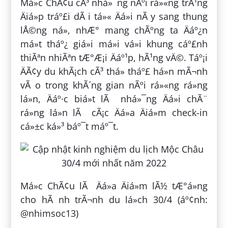
Má»c ChÃ¢u cÃ³ nhá»¯ng nÃºi rá»«ng trÃ¹ng
Äiá»p tráº£i dÃ i tá»« Äá»i nÃ y sang thung
lÅ©ng ná», nhÆ° mang chÃºng ta Äáº¿n
má»t tháº¿ giá»i má»i vá»i khung cáº£nh
thiÃªn nhiÃªn tÆ°Æ¡i Äáº¹p, hÃ¹ng vÄ©. Táº¡i
ÄÃ¢y du khÃ¡ch cÃ³ thá» tháº£ há»n mÃ¬nh
vÃ o trong khÃ´ng gian nÃºi rá»«ng rá»ng
lá»n, Äáº·c biá»t lÃ nhá»¯ng Äá»i chÃ¨
rá»ng lá»n lÃ cÃ¡c Äá»a Äiá»m check-in
cá»±c ká»³ báº¯t máº¯t.
Má»c ChÃ¢u lÃ Äá»a Äiá»m lÃ½ tÆ°á»ng
cho hÃ nh trÃ¬nh du lá»ch 30/4 (áº¢nh:
@nhimsoc13)