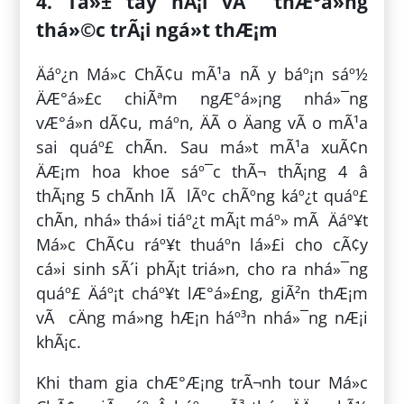
4. Tá»± tay hÃ¡i vÃ thÆ°á»ng
thá»©c trÃ¡i ngá»t thÆ¡m
Äáº¿n Má»c ChÃ¢u mÃ¹a nÃ y báº¡n sáº½
ÄÆ°á»£c chiÃªm ngÆ°á»¡ng nhá»¯ng
vÆ°á»n dÃ¢u, máº­n, ÄÃ o Äang vÃ o mÃ¹a
sai quáº£ chÃ­n. Sau má»t mÃ¹a xuÃ¢n
ÄÆ¡m hoa khoe sáº¯c thÃ¬ thÃ¡ng 4 â
thÃ¡ng 5 chÃ­nh lÃ lÃºc chÃºng káº¿t quáº£
chÃ­n, nhá» thá»i tiáº¿t mÃ¡t máº» mÃ Äáº¥t
Má»c ChÃ¢u ráº¥t thuáº­n lá»£i cho cÃ¢y
cá»i sinh sÃ´i phÃ¡t triá»n, cho ra nhá»¯ng
quáº£ Äáº¡t cháº¥t lÆ°á»£ng, giÃ²n thÆ¡m
vÃ cÄng má»ng hÆ¡n háº³n nhá»¯ng nÆ¡i
khÃ¡c.
Khi tham gia chÆ°Æ¡ng trÃ¬nh tour Má»c