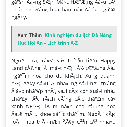
gáº§n Äá»ng SÆ¡n Má»c HÆ°Æ¡ng Äá»u cÃ³
nhá»¯ng vÃ¹ng hoa ban ná» Äáº¹p ngáº¥t
ngÃ¢y.
Xem Thêm
Kinh nghiệm du lịch Đà Nẵng
Huế Hội An – Lịch trình A-Z
NgoÃ i ra, xá»© sá» tháº§n tiÃªn Happy
Land cÅ©ng lÃ má»t nÆ¡i lÃ½ tÆ°á»ng Äá»
ngáº¯m hoa cho du khÃ¡ch. Xung quanh
nÆ¡i ÄÃ¢y Äá»u lÃ nhá»¯ng Äá»i nÃºi trÃ¹ng
Äiá»p nháº¥p nhÃ´, vá»i cÃ¡c con suá»i nhá»
cháº£y rÃ³c rÃ¡ch cÃ¹ng cÃ¡c tháº£m cá»
xanh tÆ°Æ¡i lÃ m ná»n cho rá»«ng hoa
Äá»§ mÃ u khoe sáº¯c tháº¯m. NgoÃ i cÃ¡c
loÃ i hoa thÃ¬ nÆ¡i ÄÃ¢y cÃ²n cÃ³ nhiá»u