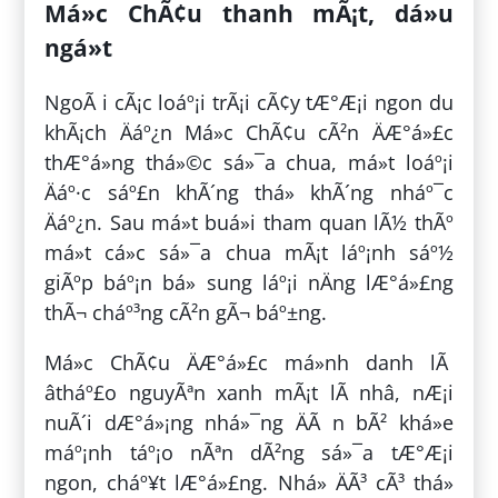
Má»c ChÃ¢u thanh mÃ¡t, dá»u
ngá»t
NgoÃ i cÃ¡c loáº¡i trÃ¡i cÃ¢y tÆ°Æ¡i ngon du
khÃ¡ch Äáº¿n Má»c ChÃ¢u cÃ²n ÄÆ°á»£c
thÆ°á»ng thá»©c sá»¯a chua, má»t loáº¡i
Äáº·c sáº£n khÃ´ng thá» khÃ´ng nháº¯c
Äáº¿n. Sau má»t buá»i tham quan lÃ½ thÃº
má»t cá»c sá»¯a chua mÃ¡t láº¡nh sáº½
giÃºp báº¡n bá» sung láº¡i nÄng lÆ°á»£ng
thÃ¬ cháº³ng cÃ²n gÃ¬ báº±ng.
Má»c ChÃ¢u ÄÆ°á»£c má»nh danh lÃ
âtháº£o nguyÃªn xanh mÃ¡t lÃ nhâ, nÆ¡i
nuÃ´i dÆ°á»¡ng nhá»¯ng ÄÃ n bÃ² khá»e
máº¡nh táº¡o nÃªn dÃ²ng sá»¯a tÆ°Æ¡i
ngon, cháº¥t lÆ°á»£ng. Nhá» ÄÃ³ cÃ³ thá»