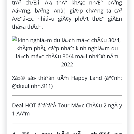
trÃ² chÆ¡i lÃ½ thÃº khÃ¡c nhÆ° bÃ³ng
Äá»¥ng, bÃ³ng lÄnâ¦ giÃºp chÃºng ta cÃ³
ÄÆ°á»£c nhiá»u giÃ¢y phÃºt thÆ° giÃ£n
thá»a thÃ­ch.
Xá»© sá» tháº§n tiÃªn Happy Land (áº¢nh:
@dieulinhh.911)
Deal HOT âºâºâºÂ Tour Má»c ChÃ¢u 2 ngÃ y
1 ÄÃªm