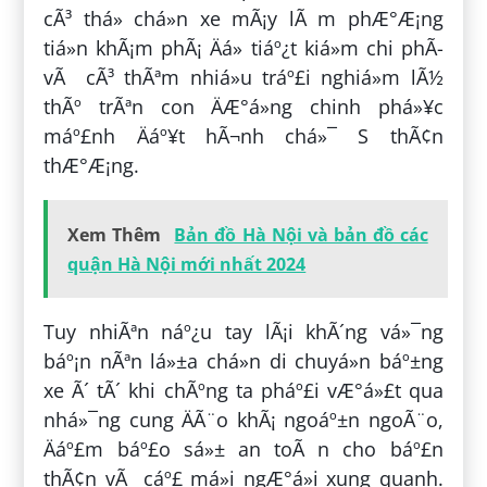
cÃ³ thá» chá»n xe mÃ¡y lÃ m phÆ°Æ¡ng
tiá»n khÃ¡m phÃ¡ Äá» tiáº¿t kiá»m chi phÃ­
vÃ cÃ³ thÃªm nhiá»u tráº£i nghiá»m lÃ½
thÃº trÃªn con ÄÆ°á»ng chinh phá»¥c
máº£nh Äáº¥t hÃ¬nh chá»¯ S thÃ¢n
thÆ°Æ¡ng.
Xem Thêm
Bản đồ Hà Nội và bản đồ các
quận Hà Nội mới nhất 2024
Tuy nhiÃªn náº¿u tay lÃ¡i khÃ´ng vá»¯ng
báº¡n nÃªn lá»±a chá»n di chuyá»n báº±ng
xe Ã´ tÃ´ khi chÃºng ta pháº£i vÆ°á»£t qua
nhá»¯ng cung ÄÃ¨o khÃ¡ ngoáº±n ngoÃ¨o,
Äáº£m báº£o sá»± an toÃ n cho báº£n
thÃ¢n vÃ cáº£ má»i ngÆ°á»i xung quanh.