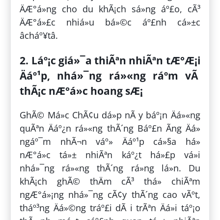
ÄÆ°á»ng cho du khÃ¡ch sá»ng áº£o, cÃ³
ÄÆ°á»£c nhiá»u bá»©c áº£nh cá»±c
âcháº¥tâ.
2. Láº¡c giá»¯a thiÃªn nhiÃªn tÆ°Æ¡i
Äáº¹p, nhá»¯ng rá»«ng ráº­m vÃ
thÃ¡c nÆ°á»c hoang sÆ¡
GhÃ© Má»c ChÃ¢u dá»p nÃ y báº¡n Äá»«ng
quÃªn Äáº¿n rá»«ng thÃ´ng Báº£n Ãng Äá»
ngáº¯m nhÃ¬n váº» Äáº¹p cá»§a há»
nÆ°á»c tá»± nhiÃªn káº¿t há»£p vá»i
nhá»¯ng rá»«ng thÃ´ng rá»ng lá»n. Du
khÃ¡ch ghÃ© thÄm cÃ³ thá» chiÃªm
ngÆ°á»¡ng nhá»¯ng cÃ¢y thÃ´ng cao vÃºt,
tháº³ng Äá»©ng tráº£i dÃ i trÃªn Äá»i táº¡o