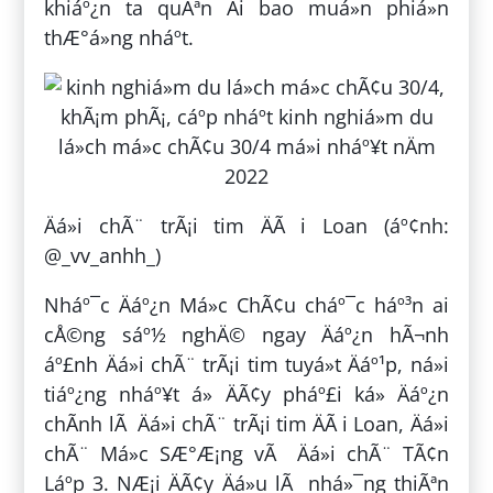
khiáº¿n ta quÃªn Äi bao muá»n phiá»n
thÆ°á»ng nháº­t.
Äá»i chÃ¨ trÃ¡i tim ÄÃ i Loan (áº¢nh:
@_vv_anhh_)
Nháº¯c Äáº¿n Má»c ChÃ¢u cháº¯c háº³n ai
cÅ©ng sáº½ nghÄ© ngay Äáº¿n hÃ¬nh
áº£nh Äá»i chÃ¨ trÃ¡i tim tuyá»t Äáº¹p, ná»i
tiáº¿ng nháº¥t á» ÄÃ¢y pháº£i ká» Äáº¿n
chÃ­nh lÃ Äá»i chÃ¨ trÃ¡i tim ÄÃ i Loan, Äá»i
chÃ¨ Má»c SÆ°Æ¡ng vÃ Äá»i chÃ¨ TÃ¢n
Láº­p 3. NÆ¡i ÄÃ¢y Äá»u lÃ nhá»¯ng thiÃªn