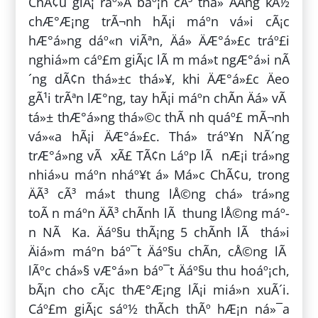
ChÃ¢u giÃ¡ ráº»Â báº¡n cÃ³ thá» ÄÄng kÃ½
chÆ°Æ¡ng trÃ¬nh hÃ¡i máº­n vá»i cÃ¡c
hÆ°á»ng dáº«n viÃªn, Äá» ÄÆ°á»£c tráº£i
nghiá»m cáº£m giÃ¡c lÃ m má»t ngÆ°á»i nÃ
´ng dÃ¢n thá»±c thá»¥, khi ÄÆ°á»£c Äeo
gÃ¹i trÃªn lÆ°ng, tay hÃ¡i máº­n chÃ­n Äá» vÃ
tá»± thÆ°á»ng thá»©c thÃ nh quáº£ mÃ¬nh
vá»«a hÃ¡i ÄÆ°á»£c. Thá» tráº¥n NÃ´ng
trÆ°á»ng vÃ xÃ£ TÃ¢n Láº­p lÃ nÆ¡i trá»ng
nhiá»u máº­n nháº¥t á» Má»c ChÃ¢u, trong
ÄÃ³ cÃ³ má»t thung lÅ©ng chá» trá»ng
toÃ n máº­n ÄÃ³ chÃ­nh lÃ thung lÅ©ng máº­
n NÃ Ka. Äáº§u thÃ¡ng 5 chÃ­nh lÃ thá»i
Äiá»m máº­n báº¯t Äáº§u chÃ­n, cÅ©ng lÃ
lÃºc chá»§ vÆ°á»n báº¯t Äáº§u thu hoáº¡ch,
bÃ¡n cho cÃ¡c thÆ°Æ¡ng lÃ¡i miá»n xuÃ´i.
Cáº£m giÃ¡c sáº½ thÃ­ch thÃº hÆ¡n ná»¯a