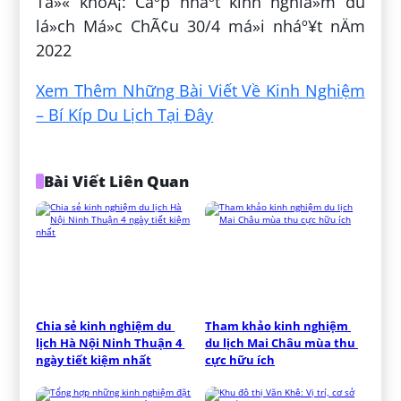
Tá»« khoÃ¡: Cáº­p nháº­t kinh nghiá»m du
lá»ch Má»c ChÃ¢u 30/4 má»i nháº¥t nÄm
2022
Xem Thêm Những Bài Viết Về Kinh Nghiệm
– Bí Kíp Du Lịch Tại Đây
Bài Viết Liên Quan
Chia sẻ kinh nghiệm du 
Tham khảo kinh nghiệm 
lịch Hà Nội Ninh Thuận 4 
du lịch Mai Châu mùa thu 
ngày tiết kiệm nhất
cực hữu ích