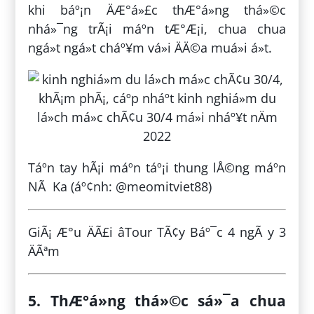
khi báº¡n ÄÆ°á»£c thÆ°á»ng thá»©c
nhá»¯ng trÃ¡i máº­n tÆ°Æ¡i, chua chua
ngá»t ngá»t cháº¥m vá»i ÄÄ©a muá»i á»t.
Táº­n tay hÃ¡i máº­n táº¡i thung lÅ©ng máº­n
NÃ Ka (áº¢nh: @meomitviet88)
GiÃ¡ Æ°u ÄÃ£i âTour TÃ¢y Báº¯c 4 ngÃ y 3
ÄÃªm
5. ThÆ°á»ng thá»©c sá»¯a chua