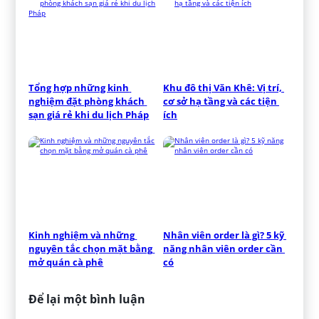
Tổng hợp những kinh 
Khu đô thị Văn Khê: Vị trí, 
nghiệm đặt phòng khách 
cơ sở hạ tầng và các tiện 
sạn giá rẻ khi du lịch Pháp
ích
Kinh nghiệm và những 
Nhân viên order là gì? 5 kỹ 
nguyên tắc chọn mặt bằng 
năng nhân viên order cần 
mở quán cà phê
có
Để lại một bình luận