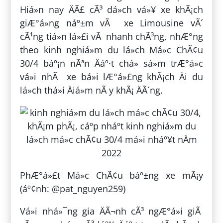
Hiá»n nay ÄÃ£ cÃ³ dá»ch vá»¥ xe khÃ¡ch
giÆ°á»ng náº±m vÃ xe Limousine vÃ´
cÃ¹ng tiá»n lá»£i vÃ nhanh chÃ³ng, nhÆ°ng
theo kinh nghiá»m du lá»ch Má»c ChÃ¢u
30/4 báº¡n nÃªn Äáº·t chá» sá»m trÆ°á»c
vá»i nhÃ xe bá»i lÆ°á»£ng khÃ¡ch Äi du
lá»ch thá»i Äiá»m nÃ y khÃ¡ ÄÃ´ng.
PhÆ°á»£t Má»c ChÃ¢u báº±ng xe mÃ¡y
(áº¢nh: @pat_nguyen259)
Vá»i nhá»¯ng gia ÄÃ¬nh cÃ³ ngÆ°á»i giÃ