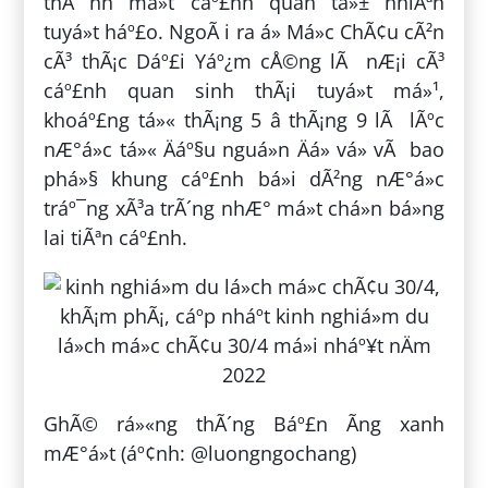
thÃ nh má»t cáº£nh quan tá»± nhiÃªn
tuyá»t háº£o. NgoÃ i ra á» Má»c ChÃ¢u cÃ²n
cÃ³ thÃ¡c Dáº£i Yáº¿m cÅ©ng lÃ nÆ¡i cÃ³
cáº£nh quan sinh thÃ¡i tuyá»t má»¹,
khoáº£ng tá»« thÃ¡ng 5 â thÃ¡ng 9 lÃ lÃºc
nÆ°á»c tá»« Äáº§u nguá»n Äá» vá» vÃ bao
phá»§ khung cáº£nh bá»i dÃ²ng nÆ°á»c
tráº¯ng xÃ³a trÃ´ng nhÆ° má»t chá»n bá»ng
lai tiÃªn cáº£nh.
GhÃ© rá»«ng thÃ´ng Báº£n Ãng xanh
mÆ°á»t (áº¢nh: @luongngochang)