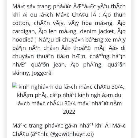
Má»t sá» trang phá»¥c ÄÆ°á»£c yÃªu thÃ­ch
khi Äi du lá»ch Má»c ChÃ¢u lÃ : Ã¡o thun
cotton, chÃ¢n vÃ¡y, vÃ¡y hoa má»ng, Ã¡o
cardigan, Ã¡o len má»ng, denim jacket, Ã¡o
hoodieâ¦ Náº¿u di chuyá»n báº±ng xe mÃ¡y
báº¡n nÃªn chá»n Äá» thoáº£i mÃ¡i Äá» di
chuyá»n thuáº­n tiá»n hÆ¡n, cháº³ng háº¡n
nhÆ° quáº§n jean, Ã¡o phÃ´ng, quáº§n
skinny, Joggerâ¦
Máº·c trang phá»¥c gá»n nháº¹ khi Äi Má»c
ChÃ¢u (áº¢nh: @gowithhuyn.di)