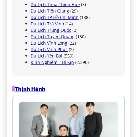
Du Lịch Thừa Thiên Huế
(3)
Du Lịch Tiền Giang
(29)
Du Lịch TP Hồ Chí Minh
(188)
Du Lịch Trà Vinh
(14)
Du Lịch Trung Quốc
(2)
Du Lịch Tuyên Quang
(150)
Du Lịch Vĩnh Long
(22)
Du Lịch Vĩnh Phúc
(2)
Du Lịch Yên Bái
(559)
Kinh Nghiệm – Bí Kíp
(2.390)
Thịnh Hành