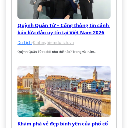
Quỳnh Quân Tử – Cổng thông tin cảnh 
báo lừa đảo uy tín tại Việt Nam 2026
Du Lịch
·
Kinhnghiemdulich.vn
Quỳnh Quân Tử ra đời như thế nào? Trong vài năm…
Khám phá vẻ đẹp bình yên của phố cổ 