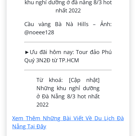
Cầu vàng Bà Nà Hills – Ảnh:
@noeee128
►Ưu đãi hôm nay: Tour đảo Phú
Quý 3N2Đ từ TP.HCM
Từ khoá: [Cập nhật]
Những khu nghỉ dưỡng
ở Đà Nẵng 8/3 hot nhất
2022
Xem Thêm Những Bài Viết Về Du Lịch Đà
Nẵng Tại Đây