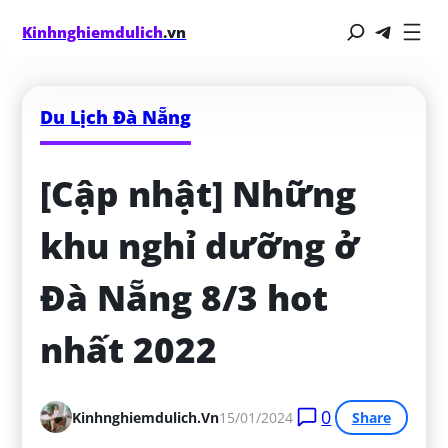
Kinhnghiemdulich
.vn
Du Lịch Đà Nẵng
[Cập nhật] Những 
khu nghỉ dưỡng ở 
Đà Nẵng 8/3 hot 
nhất 2022
0
Kinhnghiemdulich.vn
15/01/2024
Share