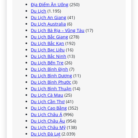
Địa Điểm Ăn Uống
(250)
Du Lịch
(1.195)
Du Lịch An Giang
(41)
Du Lịch Australia
(6)
Du Lịch Bà Rịa – Vũng Tàu
(17)
Du Lịch Bắc Giang
(278)
Du Lịch Bắc Kạn
(192)
Du Lịch Bạc Liêu
(16)
Du Lịch Bắc Ninh
(13)
Du Lịch Bến Tre
(26)
Du Lịch Bình Định
(7)
Du Lịch Bình Dương
(11)
Du Lịch Bình Phước
(3)
Du Lịch Bình Thuận
(14)
Du Lịch Cà Mau
(25)
Du Lịch Cần Thơ
(41)
Du Lịch Cao Bằng
(352)
Du Lịch Châu Á
(996)
Du Lịch Châu Âu
(954)
Du Lịch Châu Mỹ
(138)
Du Lịch Đà Lạt
(2.039)