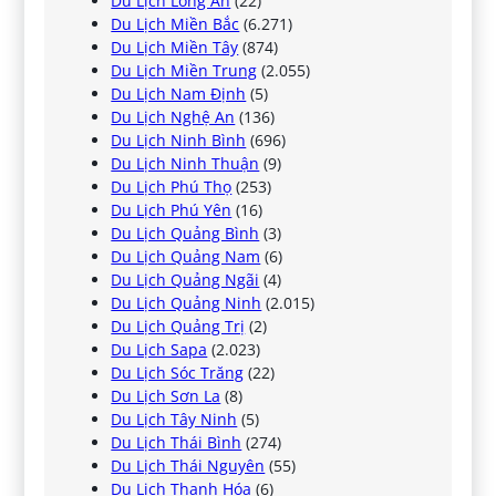
Du Lịch Long An
(22)
Du Lịch Miền Bắc
(6.271)
Du Lịch Miền Tây
(874)
Du Lịch Miền Trung
(2.055)
Du Lịch Nam Định
(5)
Du Lịch Nghệ An
(136)
Du Lịch Ninh Bình
(696)
Du Lịch Ninh Thuận
(9)
Du Lịch Phú Thọ
(253)
Du Lịch Phú Yên
(16)
Du Lịch Quảng Bình
(3)
Du Lịch Quảng Nam
(6)
Du Lịch Quảng Ngãi
(4)
Du Lịch Quảng Ninh
(2.015)
Du Lịch Quảng Trị
(2)
Du Lịch Sapa
(2.023)
Du Lịch Sóc Trăng
(22)
Du Lịch Sơn La
(8)
Du Lịch Tây Ninh
(5)
Du Lịch Thái Bình
(274)
Du Lịch Thái Nguyên
(55)
Du Lịch Thanh Hóa
(6)