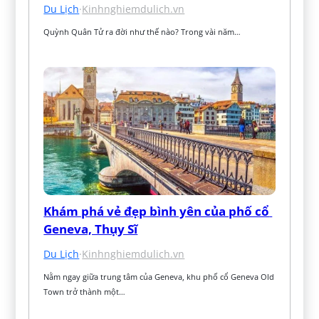
Du Lịch
·
Kinhnghiemdulich.vn
Quỳnh Quân Tử ra đời như thế nào? Trong vài năm…
Khám phá vẻ đẹp bình yên của phố cổ 
Geneva, Thụy Sĩ
Du Lịch
·
Kinhnghiemdulich.vn
Nằm ngay giữa trung tâm của Geneva, khu phố cổ Geneva Old 
Town trở thành một…