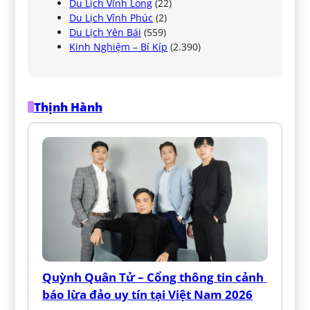
Du Lịch Vĩnh Long
(22)
Du Lịch Vĩnh Phúc
(2)
Du Lịch Yên Bái
(559)
Kinh Nghiệm – Bí Kíp
(2.390)
Thịnh Hành
Quỳnh Quân Tử – Cổng thông tin cảnh 
báo lừa đảo uy tín tại Việt Nam 2026