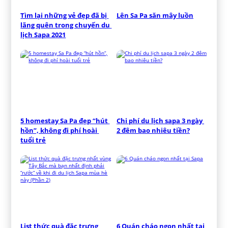
Tìm lại những vẻ đẹp đã bị 
Lên Sa Pa săn mây luồn
lãng quên trong chuyến du 
lịch Sapa 2021
5 homestay Sa Pa đẹp “hút 
Chi phí du lịch sapa 3 ngày 
hồn”, không đi phí hoài 
2 đêm bao nhiêu tiền?
tuổi trẻ
List thức quà đặc trưng 
6 Quán cháo ngon nhất tại 