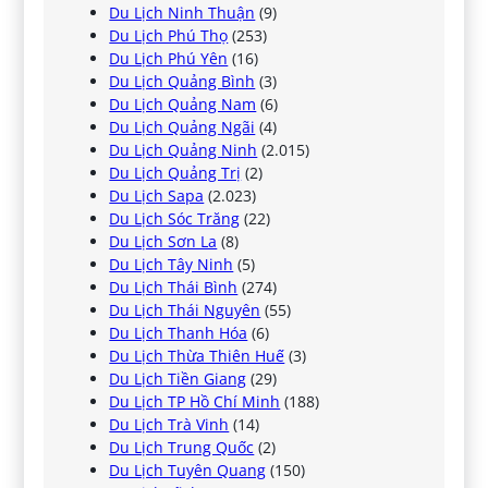
Du Lịch Ninh Thuận
(9)
Du Lịch Phú Thọ
(253)
Du Lịch Phú Yên
(16)
Du Lịch Quảng Bình
(3)
Du Lịch Quảng Nam
(6)
Du Lịch Quảng Ngãi
(4)
Du Lịch Quảng Ninh
(2.015)
Du Lịch Quảng Trị
(2)
Du Lịch Sapa
(2.023)
Du Lịch Sóc Trăng
(22)
Du Lịch Sơn La
(8)
Du Lịch Tây Ninh
(5)
Du Lịch Thái Bình
(274)
Du Lịch Thái Nguyên
(55)
Du Lịch Thanh Hóa
(6)
Du Lịch Thừa Thiên Huế
(3)
Du Lịch Tiền Giang
(29)
Du Lịch TP Hồ Chí Minh
(188)
Du Lịch Trà Vinh
(14)
Du Lịch Trung Quốc
(2)
Du Lịch Tuyên Quang
(150)