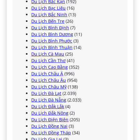
Du Lịch Bắc Kạn
(192)
Du Lịch Bạc Liêu
(16)
Du Lịch Bắc Ninh
(13)
Du Lịch Bến Tre
(26)
Du Lịch Bình Định
(7)
Du Lịch Bình Dương
(11)
Du Lịch Bình Phước
(3)
Du Lịch Bình Thuận
(14)
Du Lịch Cà Mau
(25)
Du Lịch Cần Thơ
(41)
Du Lịch Cao Bằng
(352)
Du Lịch Châu Á
(996)
Du Lịch Châu Âu
(954)
Du Lịch Châu Mỹ
(138)
Du Lịch Đà Lạt
(2.039)
Du Lịch Đà Nẵng
(2.033)
Du Lịch Đắk Lắk
(4)
Du Lịch Đắk Nông
(2)
Du Lịch Điện Biên
(205)
Du Lịch Đồng Nai
(3)
Du Lịch Đồng Tháp
(34)
Du Lịch Gia Lai
(3)