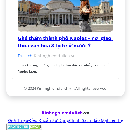
Ghé thăm thành phố Naples – nơi giao 
thoa văn hoá & lịch sử nước Ý
Du Lịch
·
Kinhnghiemdulich.vn
Là một trong những thành phố lâu đời bậc nhất, thành phố 
Naples luôn…
© 2024 Kinhnghiemdulich.vn. All rights reserved.
Kinhnghiemdulich
.vn
Giới Thiệu
Điều Khoản Sử Dụng
Chính Sách Bảo Mật
Liên Hệ