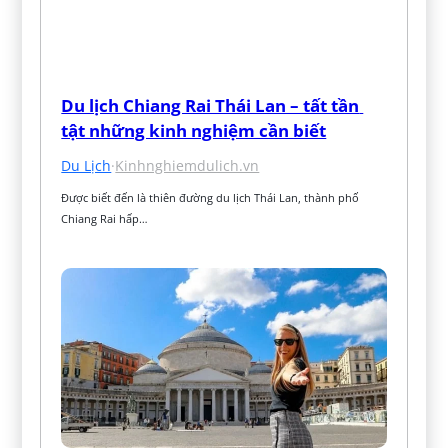
Du lịch Chiang Rai Thái Lan – tất tần 
tật những kinh nghiệm cần biết
Du Lịch
·
Kinhnghiemdulich.vn
Được biết đến là thiên đường du lịch Thái Lan, thành phố 
Chiang Rai hấp…