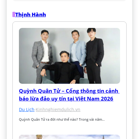
Thịnh Hành
Quỳnh Quân Tử – Cổng thông tin cảnh 
báo lừa đảo uy tín tại Việt Nam 2026
Du Lịch
·
Kinhnghiemdulich.vn
Quỳnh Quân Tử ra đời như thế nào? Trong vài năm…