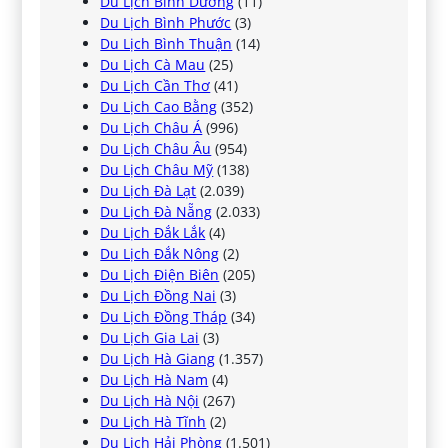
Du Lịch Bình Dương
(11)
Du Lịch Bình Phước
(3)
Du Lịch Bình Thuận
(14)
Du Lịch Cà Mau
(25)
Du Lịch Cần Thơ
(41)
Du Lịch Cao Bằng
(352)
Du Lịch Châu Á
(996)
Du Lịch Châu Âu
(954)
Du Lịch Châu Mỹ
(138)
Du Lịch Đà Lạt
(2.039)
Du Lịch Đà Nẵng
(2.033)
Du Lịch Đắk Lắk
(4)
Du Lịch Đắk Nông
(2)
Du Lịch Điện Biên
(205)
Du Lịch Đồng Nai
(3)
Du Lịch Đồng Tháp
(34)
Du Lịch Gia Lai
(3)
Du Lịch Hà Giang
(1.357)
Du Lịch Hà Nam
(4)
Du Lịch Hà Nội
(267)
Du Lịch Hà Tĩnh
(2)
Du Lịch Hải Phòng
(1.501)