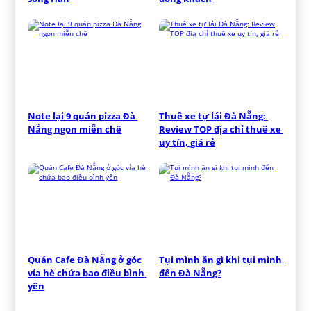
Note lại 9 quán pizza Đà 
Thuê xe tự lái Đà Nẵng: 
Nẵng ngon miễn chê
Review TOP địa chỉ thuê xe 
uy tín, giá rẻ
Quán Cafe Đà Nẵng ở góc 
Tụi mình ăn gì khi tụi mình 
vỉa hè chứa bao điều bình 
đến Đà Nẵng?
yên