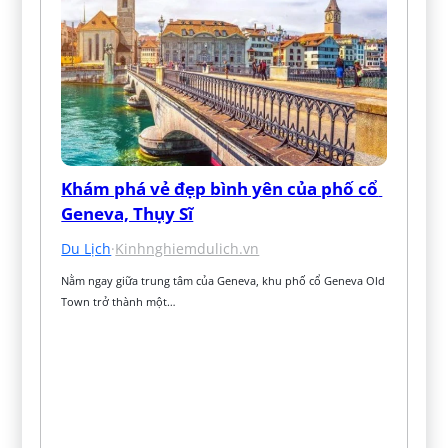
Khám phá vẻ đẹp bình yên của phố cổ 
Geneva, Thụy Sĩ
Du Lịch
·
Kinhnghiemdulich.vn
Nằm ngay giữa trung tâm của Geneva, khu phố cổ Geneva Old 
Town trở thành một…