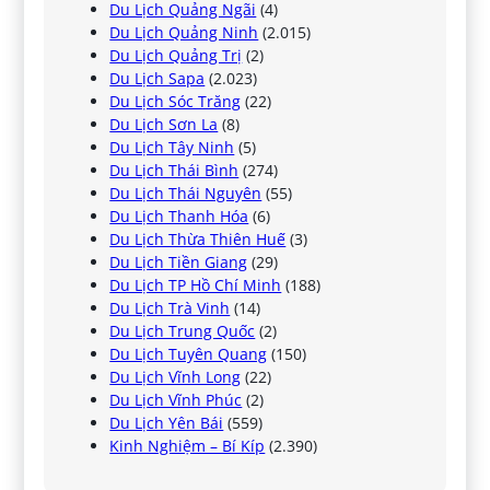
Du Lịch Quảng Ngãi
(4)
Du Lịch Quảng Ninh
(2.015)
Du Lịch Quảng Trị
(2)
Du Lịch Sapa
(2.023)
Du Lịch Sóc Trăng
(22)
Du Lịch Sơn La
(8)
Du Lịch Tây Ninh
(5)
Du Lịch Thái Bình
(274)
Du Lịch Thái Nguyên
(55)
Du Lịch Thanh Hóa
(6)
Du Lịch Thừa Thiên Huế
(3)
Du Lịch Tiền Giang
(29)
Du Lịch TP Hồ Chí Minh
(188)
Du Lịch Trà Vinh
(14)
Du Lịch Trung Quốc
(2)
Du Lịch Tuyên Quang
(150)
Du Lịch Vĩnh Long
(22)
Du Lịch Vĩnh Phúc
(2)
Du Lịch Yên Bái
(559)
Kinh Nghiệm – Bí Kíp
(2.390)