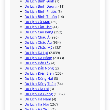
Du Lịch Bình Định
(7)
Du Lịch Bình Dương
(11)
Du Lịch Bình Phước
(3)
Du Lịch Bình Thuận
(14)
Du Lịch Cà Mau
(25)
Du Lịch Cần Thơ
(41)
Du Lịch Cao Bằng
(352)
Du Lịch Châu Á
(996)
Du Lịch Châu Âu
(954)
Du Lịch Châu Mỹ
(138)
Du Lịch Đà Lạt
(2.039)
Du Lịch Đà Nẵng
(2.033)
Du Lịch Đắk Lắk
(4)
Du Lịch Đắk Nông
(2)
Du Lịch Điện Biên
(205)
Du Lịch Đồng Nai
(3)
Du Lịch Đồng Tháp
(34)
Du Lịch Gia Lai
(3)
Du Lịch Hà Giang
(1.357)
Du Lịch Hà Nam
(4)
Du Lịch Hà Nội
(267)
Du Lịch Hà Tĩnh
(2)