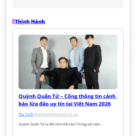
Thịnh Hành
Quỳnh Quân Tử – Cổng thông tin cảnh 
báo lừa đảo uy tín tại Việt Nam 2026
Du Lịch
·
Kinhnghiemdulich.vn
Quỳnh Quân Tử ra đời như thế nào? Trong vài năm…