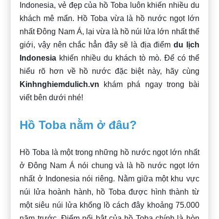
Indonesia, vẻ đẹp của hồ Toba luôn khiến nhiều du
khách mê mẩn. Hồ Toba vừa là hồ nước ngọt lớn
nhất Đông Nam Á, lại vừa là hồ núi lửa lớn nhất thế
giới, vậy nên chắc hẳn đây sẽ là địa điểm
du lịch
Indonesia
khiến nhiều du khách tò mò. Để có thể
hiểu rõ hơn về hồ nước đặc biệt này, hãy cùng
Kinhnghiemdulich.vn
khám phá ngay trong bài
viết bên dưới nhé!
Hồ Toba nằm ở đâu?
Hồ Toba là một trong những hồ nước ngọt lớn nhất
ở Đông Nam Á nói chung và là hồ nước ngọt lớn
nhất ở Indonesia nói riêng. Nằm giữa một khu vực
núi lửa hoành hành, hồ Toba được hình thành từ
một siêu núi lửa khổng lồ cách đây khoảng 75.000
năm trước. Điểm nổi bật của hồ Toba chính là hòn