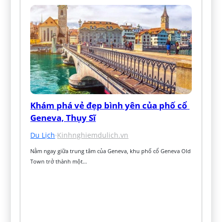
Khám phá vẻ đẹp bình yên của phố cổ 
Geneva, Thụy Sĩ
Du Lịch
·
Kinhnghiemdulich.vn
Nằm ngay giữa trung tâm của Geneva, khu phố cổ Geneva Old 
Town trở thành một…