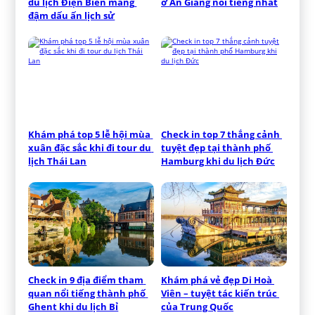
du lịch Điện Biên mang 
ở An Giang nổi tiếng nhất
đậm dấu ấn lịch sử
Khám phá top 5 lễ hội mùa 
Check in top 7 thắng cảnh 
xuân đặc sắc khi đi tour du 
tuyệt đẹp tại thành phố 
lịch Thái Lan
Hamburg khi du lịch Đức
Check in 9 địa điểm tham 
Khám phá vẻ đẹp Di Hoà 
quan nổi tiếng thành phố 
Viên – tuyệt tác kiến trúc 
Ghent khi du lịch Bỉ
của Trung Quốc