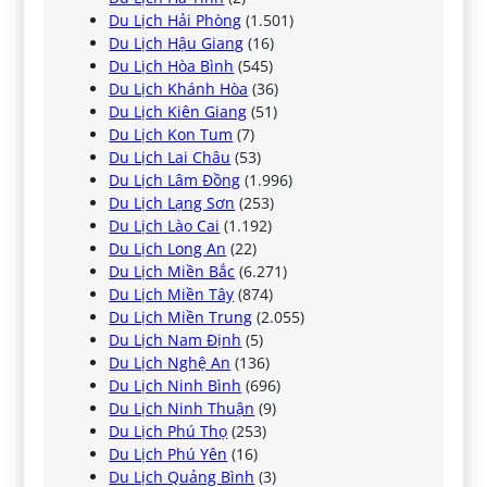
Du Lịch Hải Phòng
(1.501)
Du Lịch Hậu Giang
(16)
Du Lịch Hòa Bình
(545)
Du Lịch Khánh Hòa
(36)
Du Lịch Kiên Giang
(51)
Du Lịch Kon Tum
(7)
Du Lịch Lai Châu
(53)
Du Lịch Lâm Đồng
(1.996)
Du Lịch Lạng Sơn
(253)
Du Lịch Lào Cai
(1.192)
Du Lịch Long An
(22)
Du Lịch Miền Bắc
(6.271)
Du Lịch Miền Tây
(874)
Du Lịch Miền Trung
(2.055)
Du Lịch Nam Định
(5)
Du Lịch Nghệ An
(136)
Du Lịch Ninh Bình
(696)
Du Lịch Ninh Thuận
(9)
Du Lịch Phú Thọ
(253)
Du Lịch Phú Yên
(16)
Du Lịch Quảng Bình
(3)