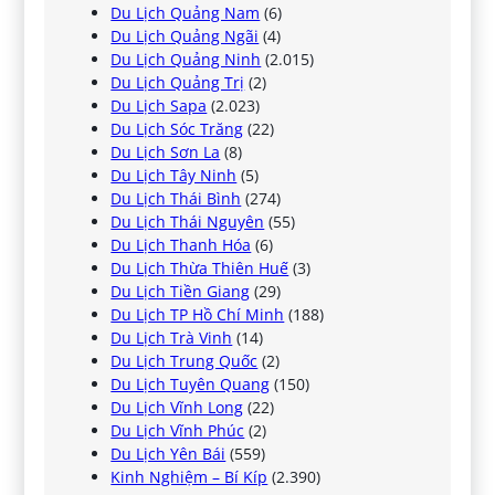
Du Lịch Quảng Nam
(6)
Du Lịch Quảng Ngãi
(4)
Du Lịch Quảng Ninh
(2.015)
Du Lịch Quảng Trị
(2)
Du Lịch Sapa
(2.023)
Du Lịch Sóc Trăng
(22)
Du Lịch Sơn La
(8)
Du Lịch Tây Ninh
(5)
Du Lịch Thái Bình
(274)
Du Lịch Thái Nguyên
(55)
Du Lịch Thanh Hóa
(6)
Du Lịch Thừa Thiên Huế
(3)
Du Lịch Tiền Giang
(29)
Du Lịch TP Hồ Chí Minh
(188)
Du Lịch Trà Vinh
(14)
Du Lịch Trung Quốc
(2)
Du Lịch Tuyên Quang
(150)
Du Lịch Vĩnh Long
(22)
Du Lịch Vĩnh Phúc
(2)
Du Lịch Yên Bái
(559)
Kinh Nghiệm – Bí Kíp
(2.390)