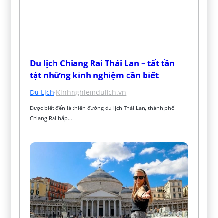
Du lịch Chiang Rai Thái Lan – tất tần 
tật những kinh nghiệm cần biết
Du Lịch
·
Kinhnghiemdulich.vn
Được biết đến là thiên đường du lịch Thái Lan, thành phố 
Chiang Rai hấp…