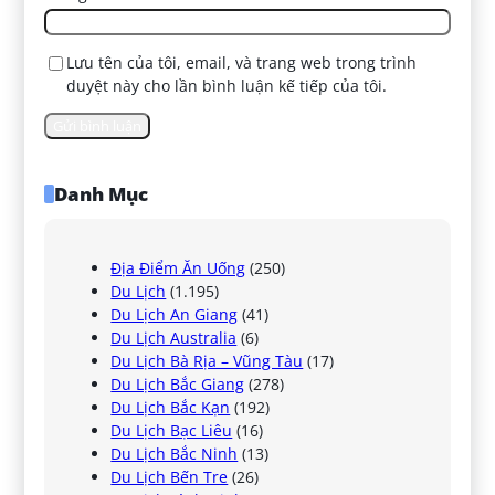
Lưu tên của tôi, email, và trang web trong trình
duyệt này cho lần bình luận kế tiếp của tôi.
Danh Mục
Địa Điểm Ăn Uống
(250)
Du Lịch
(1.195)
Du Lịch An Giang
(41)
Du Lịch Australia
(6)
Du Lịch Bà Rịa – Vũng Tàu
(17)
Du Lịch Bắc Giang
(278)
Du Lịch Bắc Kạn
(192)
Du Lịch Bạc Liêu
(16)
Du Lịch Bắc Ninh
(13)
Du Lịch Bến Tre
(26)