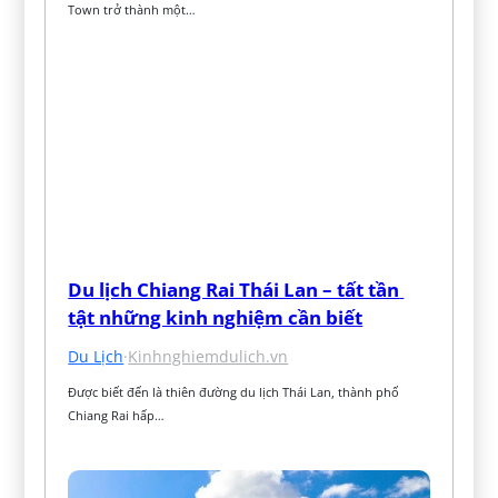
Town trở thành một…
Du lịch Chiang Rai Thái Lan – tất tần 
tật những kinh nghiệm cần biết
Du Lịch
·
Kinhnghiemdulich.vn
Được biết đến là thiên đường du lịch Thái Lan, thành phố 
Chiang Rai hấp…