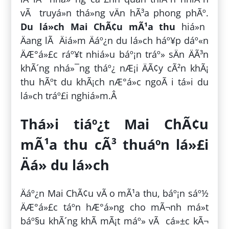
vÃ truyá»n thá»ng vÄn hÃ³a phong phÃº.
Du lá»ch Mai ChÃ¢u mÃ¹a thu
hiá»n
Äang lÃ Äiá»m Äáº¿n du lá»ch háº¥p dáº«n
ÄÆ°á»£c ráº¥t nhiá»u báº¡n tráº» sÄn ÄÃ³n
khÃ´ng nhá»¯ng tháº¿ nÆ¡i ÄÃ¢y cÃ²n khÃ¡
thu hÃºt du khÃ¡ch nÆ°á»c ngoÃ i tá»i du
lá»ch tráº£i nghiá»m.Â
Thá»i tiáº¿t Mai ChÃ¢u
mÃ¹a thu cÃ³ thuáº­n lá»£i
Äá» du lá»ch
Äáº¿n Mai ChÃ¢u vÃ o mÃ¹a thu, báº¡n sáº½
ÄÆ°á»£c táº­n hÆ°á»ng cho mÃ¬nh má»t
báº§u khÃ´ng khÃ­ mÃ¡t máº» vÃ cá»±c kÃ¬