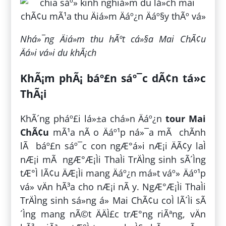
Nhá»¯ng Äiá»m thu hÃºt cá»§a Mai ChÃ¢u
Äá»i vá»i du khÃ¡ch
KhÃ¡m phÃ¡ báº£n sáº¯c dÃ¢n tá»c
ThÃ¡i
KhÃ´ng pháº£i lá»±a chá»n Äáº¿n
tour Mai
ChÃ¢u
mÃ¹a nÃ o Äáº¹p ná»¯a mÃ chÃ­nh
lÃ báº£n sáº¯c con ngÆ°á»i nÆ¡i ÄÃ¢y laÌ
nÆ¡i mÃ ngÆ°Æ¡Ìi ThaÌi TrÄÌng sinh sÃ´Ìng
tÆ°Ì lÃ¢u ÄÆ¡Ìi mang Äáº¿n má»t váº» Äáº¹p
vá» vÄn hÃ³a cho nÆ¡i nÃ y. NgÆ°Æ¡Ìi ThaÌi
TrÄÌng sinh sá»ng á» Mai ChÃ¢u coÌ lÃ´Ìi sÃ
´Ìng mang nÃ©t ÄÄÌ£c trÆ°ng riÃªng, vÄn