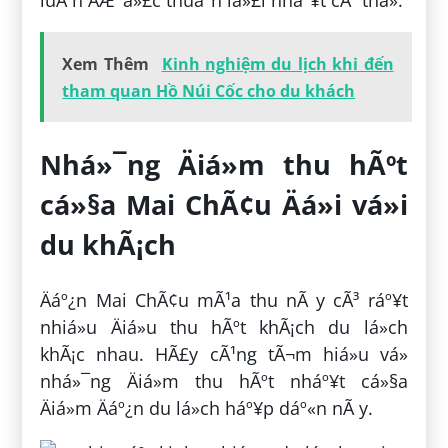
luÃ´n ÄÆ°á»£c thuáº­n lá»£i nháº¥t cÃ³ thá».
Xem Thêm
Kinh nghiệm du lịch khi đến
tham quan Hồ Núi Cốc cho du khách
Nhá»¯ng Äiá»m thu hÃºt
cá»§a Mai ChÃ¢u Äá»i vá»i
du khÃ¡ch
Äáº¿n Mai ChÃ¢u mÃ¹a thu nÃ y cÃ³ ráº¥t
nhiá»u Äiá»u thu hÃºt khÃ¡ch du lá»ch
khÃ¡c nhau. HÃ£y cÃ¹ng tÃ¬m hiá»u vá»
nhá»¯ng Äiá»m thu hÃºt nháº¥t cá»§a
Äiá»m Äáº¿n du lá»ch háº¥p dáº«n nÃ y.