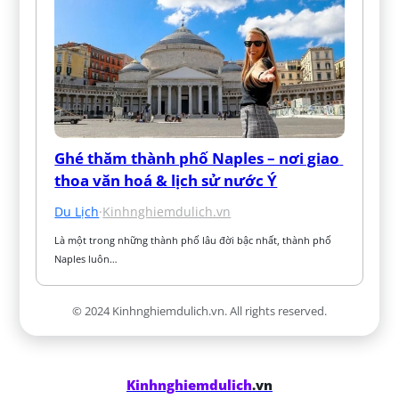
Ghé thăm thành phố Naples – nơi giao 
thoa văn hoá & lịch sử nước Ý
Du Lịch
·
Kinhnghiemdulich.vn
Là một trong những thành phố lâu đời bậc nhất, thành phố 
Naples luôn…
© 2024 Kinhnghiemdulich.vn. All rights reserved.
Kinhnghiemdulich
.vn