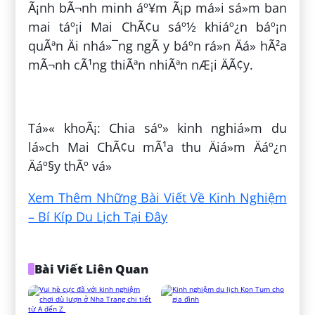
Ã¡nh bÃ¬nh minh áº¥m Ã¡p má»i sá»m ban
mai táº¡i Mai ChÃ¢u sáº½ khiáº¿n báº¡n
quÃªn Äi nhá»¯ng ngÃ y báº­n rá»n Äá» hÃ²a
mÃ¬nh cÃ¹ng thiÃªn nhiÃªn nÆ¡i ÄÃ¢y.
ÄÄng bá»i:
HoÃ ng TrÆ°Æ¡ng
Tá»« khoÃ¡: Chia sáº» kinh nghiá»m du
lá»ch Mai ChÃ¢u mÃ¹a thu Äiá»m Äáº¿n
Äáº§y thÃº vá»
Xem Thêm Những Bài Viết Về Kinh Nghiệm
– Bí Kíp Du Lịch Tại Đây
Bài Viết Liên Quan