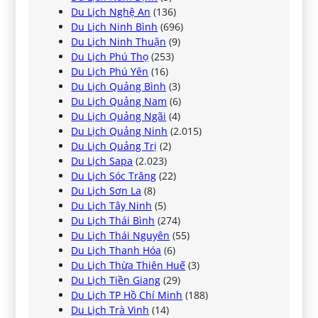
Du Lịch Nghệ An
(136)
Du Lịch Ninh Bình
(696)
Du Lịch Ninh Thuận
(9)
Du Lịch Phú Thọ
(253)
Du Lịch Phú Yên
(16)
Du Lịch Quảng Bình
(3)
Du Lịch Quảng Nam
(6)
Du Lịch Quảng Ngãi
(4)
Du Lịch Quảng Ninh
(2.015)
Du Lịch Quảng Trị
(2)
Du Lịch Sapa
(2.023)
Du Lịch Sóc Trăng
(22)
Du Lịch Sơn La
(8)
Du Lịch Tây Ninh
(5)
Du Lịch Thái Bình
(274)
Du Lịch Thái Nguyên
(55)
Du Lịch Thanh Hóa
(6)
Du Lịch Thừa Thiên Huế
(3)
Du Lịch Tiền Giang
(29)
Du Lịch TP Hồ Chí Minh
(188)
Du Lịch Trà Vinh
(14)