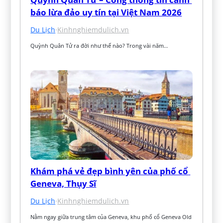
báo lừa đảo uy tín tại Việt Nam 2026
Du Lịch
·
Kinhnghiemdulich.vn
Quỳnh Quân Tử ra đời như thế nào? Trong vài năm…
Khám phá vẻ đẹp bình yên của phố cổ 
Geneva, Thụy Sĩ
Du Lịch
·
Kinhnghiemdulich.vn
Nằm ngay giữa trung tâm của Geneva, khu phố cổ Geneva Old 