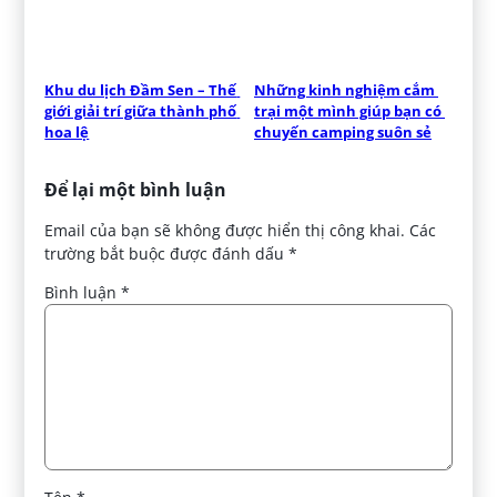
Khu du lịch Đầm Sen – Thế 
Những kinh nghiệm cắm 
giới giải trí giữa thành phố 
trại một mình giúp bạn có 
hoa lệ
chuyến camping suôn sẻ
Để lại một bình luận
Email của bạn sẽ không được hiển thị công khai.
Các
trường bắt buộc được đánh dấu
*
Bình luận
*