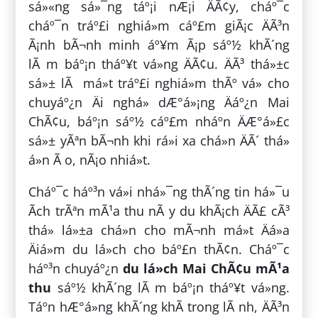
sá»«ng sá»¯ng táº¡i nÆ¡i ÄÃ¢y, cháº¯c
cháº¯n tráº£i nghiá»m cáº£m giÃ¡c ÄÃ³n
Ã¡nh bÃ¬nh minh áº¥m Ã¡p sáº½ khÃ´ng
lÃ m báº¡n tháº¥t vá»ng ÄÃ¢u. ÄÃ³ thá»±c
sá»± lÃ má»t tráº£i nghiá»m thÃº vá» cho
chuyáº¿n Äi nghá» dÆ°á»¡ng Äáº¿n Mai
ChÃ¢u, báº¡n sáº½ cáº£m nháº­n ÄÆ°á»£c
sá»± yÃªn bÃ¬nh khi rá»i xa chá»n ÄÃ´ thá»
á»n Ã o, nÃ¡o nhiá»t.
Cháº¯c háº³n vá»i nhá»¯ng thÃ´ng tin há»¯u
Ã­ch trÃªn mÃ¹a thu nÃ y du khÃ¡ch ÄÃ£ cÃ³
thá» lá»±a chá»n cho mÃ¬nh má»t Äá»a
Äiá»m du lá»ch cho báº£n thÃ¢n. Cháº¯c
háº³n chuyáº¿n
du lá»ch Mai ChÃ¢u mÃ¹a
thu
sáº½ khÃ´ng lÃ m báº¡n tháº¥t vá»ng.
Táº­n hÆ°á»ng khÃ´ng khÃ­ trong lÃ nh, ÄÃ³n