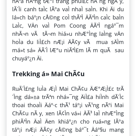
hÃ³a riÃªng tÆ°Ì trang phuÌ£c hÃ ng ngÃ y,
lÃ´Ìi canh taÌc lÃºa vaÌ nhaÌ saÌn. Khi Äi du
lá»ch báº¡n cÅ©ng coÌ thÃªÌ ÄÃªÌn caÌc baÌn
LaÌc, VÄn vaÌ Pom Coong ÄÃªÌ ngáº¯m
nhÃ¬n vÃ tÃ¬m hiá»u nhÆ°Ìng laÌng vÄn
hoÌa du liÌ£ch nÆ¡i ÄÃ¢y vÃ mua sÄÌm
má»t sá» ÄÃ´Ì lÆ°u niÃªÌ£m lÃ m quÃ sau
chuyáº¿n Äi.
Trekking á» Mai ChÃ¢u
RuÃ´Ì£ng luÌa Æ¡Ì Mai ChÃ¢u ÄÆ°Æ¡Ì£c trÃ
´Ìng dá»±a trÃªn nhá»¯ng ÄiÌ£a hiÌnh dÃ´Ìc
thoai thoaÌi Äáº·c thÃ¹ táº¡i vÃ¹ng nÃºi Mai
ChÃ¢u nÃ y, xen lÃ¢Ìn vá»i ÄÃ³ laÌ nhÆ°Ìng
phiÃªÌn ÄaÌ Äen khiáº¿n cho ruá»ng lÃºa
táº¡i nÆ¡i ÄÃ¢y cÅ©ng báº¯t Äáº§u mang