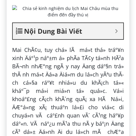
Nội Dung Bài Viết
Mai ChÃ¢u, tuy chá» lÃ má»t thá» tráº¥n
xinh Äáº¹p náº±m á» phÃ­a TÃ¢y tá»nh HÃ²a
BÃ¬nh nhÆ°ng ngÃ y nay Äang dáº§n trá»
thÃ nh má»t Äá»a Äiá»m du lá»ch yÃªu thÃ­
ch cá»§a ráº¥t nhiá»u du khÃ¡ch tá»«
kháº¯p má»i miá»n tá» quá»c. Vá»i
khoáº£ng cÃ¡ch khÃ´ng quÃ¡ xa HÃ Ná»i,
ÄÆ°á»ng xÃ¡ thuáº­n lá»£i cho viá»c di
chuyá»n vÃ cáº£nh quan vÃ´ cÃ¹ng háº¥p
dáº«n. VÃ náº¿u mÃ¹a thu nÃ y báº¡n Äang
cÃ³ dá»± Äá»nh Äi du lá»ch mÃ chÆ°a