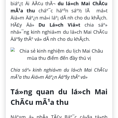
biáº¿t Äi ÄÃ¢u thÃ¬
du lá»ch Mai ChÃ¢u
mÃ¹a thu
cháº¯c háº³n sáº½ lÃ má»t
Äiá»m Äáº¿n má»i láº¡ dÃ nh cho du khÃ¡ch.
HÃ£y Äá»
Du Lá»ch Viá»t
chia sáº»
nhá»¯ng kinh nghiá»m du lá»ch Mai ChÃ¢u
Äáº§y thÃº vá» dÃ nh cho du khÃ¡ch.
Chia sáº» kinh nghiá»m du lá»ch Mai ChÃ¢u
mÃ¹a thu Äiá»m Äáº¿n Äáº§y thÃº vá»
Tá»ng quan du lá»ch Mai
ChÃ¢u mÃ¹a thu
Náº±m á» phÃ­a TÃ¢y Báº¯c cá»§a tá»nh