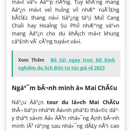
má»t váº» Äáº¹p riÃªng. Tuy khÃ´ng mang
Äáº¿n má»t veÌ huÌng viÌ nhÆ° ruÃ´Ì£ng
bÃ¢Ì£c thang ná»i tiáº¿ng táº¡i MuÌ Cang
ChaÌi hay HoaÌng Su PhiÌ nhÆ°ng váº«n
mang Äáº¿n cho du khÃ¡ch má»t khung
cáº£nh vÃ´ cÃ¹ng tuyá»t vá»i.
Xem Thêm
Bỏ túi ngay trọn bộ kinh
nghiệm du lịch Đức tự túc giá rẻ 2023
Ngáº¯m bÃ¬nh minh á» Mai ChÃ¢u
Náº¿u Äáº¿n
tour du lá»ch Mai ChÃ¢u
thÃ¬ báº¡n nháº¥t Äá»nh pháº£i thá»©c dáº­
y tháº­t sá»m Äá» ÄÃ³n nhá»¯ng Ã¡nh bÃ¬nh
minh lÃ³ ráº¡ng sau nhá»¯ng dÃ£y nÃºi cao