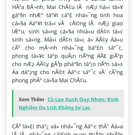
HÃ²a BÃ¬nh, Mai ChÃ¢u lÃ nÆ¡i há»i tá»¥
gáº§n nhÆ° táº¥t cáº£ nhá»¯ng tinh hoa
cá»§a Äáº¥t trá»i vÃ cÅ©ng lÃ nÆ¡i giao
lÆ°u, sinh sá»ng cá»§a nhiá»u dÃ¢n tá»c
sinh sá»ng. Má»i dÃ¢n tá»c á» ÄÃ¢y Äá»u
cÃ³ cho mÃ¬nh nhá»¯ng báº£n sáº¯c,
phong tá»¥c táº­p quÃ¡n riÃªng ÄÃ£ giÃºp
cho nÆ¡i ÄÃ¢y gÃ³p pháº§n táº¡o nÃªn sá»±
Äa dáº¡ng cho nÃ©t Äáº·c sáº¯c vÃ´ cÃ¹ng
phong phÃº cá»§a Mai ChÃ¢u.
Xem Thêm
Cù Lao Xanh Quy Nhơn: Kinh
Nghiệm Du Lịch Không Sợ Lạc
CÃ³ lá»£i tháº¿ vá» nhá»¯ng Äáº·c thÃ¹ Äá»a
lÃ­ lÃ nhá»¯ng cáº£nh quan thiÃªn nhiÃªn