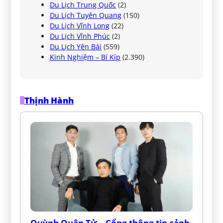
Du Lịch Trung Quốc
(2)
Du Lịch Tuyên Quang
(150)
Du Lịch Vĩnh Long
(22)
Du Lịch Vĩnh Phúc
(2)
Du Lịch Yên Bái
(559)
Kinh Nghiệm – Bí Kíp
(2.390)
Thịnh Hành
Quỳnh Quân Tử – Cổng thông tin cảnh 