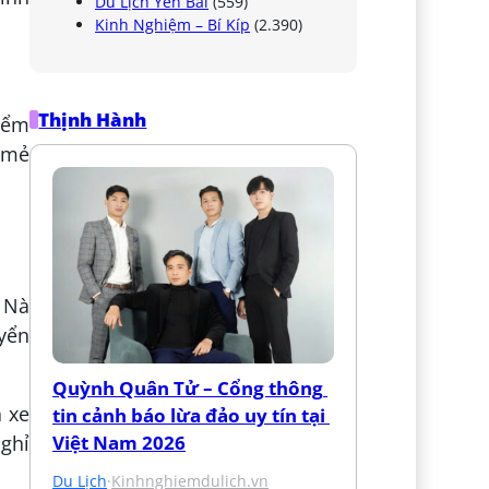
Du Lịch Yên Bái
(559)
Kinh Nghiệm – Bí Kíp
(2.390)
Thịnh Hành
điểm
t mẻ
à Nà
uyển
Quỳnh Quân Tử – Cổng thông 
à xe
tin cảnh báo lừa đảo uy tín tại 
Việt Nam 2026
ghỉ
Du Lịch
·
Kinhnghiemdulich.vn