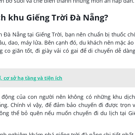
bên bờ suối và chế biến thành những món ăn hấp dẫn.
ịch khu Giếng Trời Đà Nẵng?
 Đà Nẵng tại Giếng Trời, bạn nên chuẩn bị thuốc c
 câu, dao, máy lửa. Bên cạnh đó, du khách nên mặc áo
 co giãn tốt, đi giày vải có gai để di chuyển dễ dàn
, cơ sở hạ tầng và tiện ích
ác động của con người nên không có những khu dịch
ng. Chính vì vậy, để đảm bảo chuyến đi được trọn 
ông thể bỏ quên nếu muốn chuyến đi du lịch tại Gi