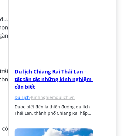
 đu.
họn
 gần
trải
Du lịch Chiang Rai Thái Lan – 
tất tần tật những kinh nghiệm 
còn
cần biết
Du Lịch
·
Kinhnghiemdulich.vn
Được biết đến là thiên đường du lịch 
Thái Lan, thành phố Chiang Rai hấp…
n có