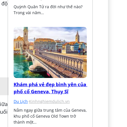
h độ
Quỳnh Quân Tử ra đời như thế nào? 
Trong vài năm…
Khám phá vẻ đẹp bình yên của 
phố cổ Geneva, Thụy Sĩ
Du Lịch
·
Kinhnghiemdulich.vn
giữa
Nằm ngay giữa trung tâm của Geneva, 
huối
khu phố cổ Geneva Old Town trở 
thành một…