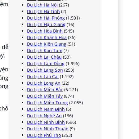
iệm
Du Lịch Hà Nội
(267)
Du Lịch Hà Tĩnh
(2)
Du Lịch Hải Phòng
(1.501)
Du Lịch Hậu Giang
(16)
Du Lịch Hòa Bình
(545)
Du Lịch Khánh Hòa
(36)
Du Lịch Kiên Giang
(51)
à dễ
Du Lịch Kon Tum
(7)
y.
Du Lịch Lai Châu
(53)
Du Lịch Lâm Đồng
(1.996)
yện
Du Lịch Lạng Sơn
(253)
Du Lịch Lào Cai
(1.192)
oảng
Du Lịch Long An
(22)
rong
Du Lịch Miền Bắc
(6.271)
Du Lịch Miền Tây
(874)
Du Lịch Miền Trung
(2.055)
 phố
Du Lịch Nam Định
(5)
Du Lịch Nghệ An
(136)
Du Lịch Ninh Bình
(696)
Du Lịch Ninh Thuận
(9)
Du Lịch Phú Thọ
(253)