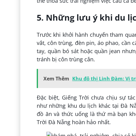
thể thỏa sức trải nghiệm việc câu cá 
5. Những lưu ý khi du l
Trước khi khởi hành chuyến tham quan
vắt, côn trùng, đèn pin, áo phao, cần
tay, quần bó sát hoặc quần jean nhưng
tránh bị côn trùng cắn.
Xem Thêm
Khu đô thị Linh Đàm: Vị trí
Đặc biệt, Giếng Trời chưa chịu sự t
như những khu du lịch khác tại Đà Nẵ
đồ ăn và thức uống là thứ mà bạn kh
Trời Đà Nẵng hoàn hảo nhất.