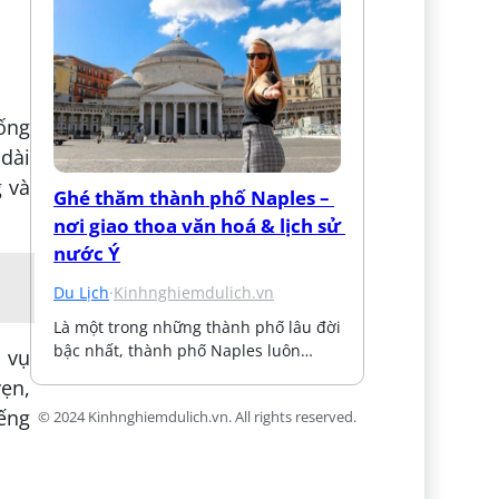
hống
 dài
g và
Ghé thăm thành phố Naples – 
nơi giao thoa văn hoá & lịch sử 
nước Ý
Du Lịch
·
Kinhnghiemdulich.vn
Là một trong những thành phố lâu đời 
bậc nhất, thành phố Naples luôn…
 vụ
vẹn,
ếng
© 2024 Kinhnghiemdulich.vn. All rights reserved.