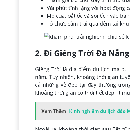
Tham gia trò chơi đầy tính thử th
Vài phút tĩnh lặng với hoạt động 
Mò cua, bắt ốc và soi ếch vào b
Tổ chức cắm trại qua đêm tại khu
2. Đi Giếng Trời Đà Nẵng
Giếng Trời là địa điểm du lịch mà du
năm. Tuy nhiên, khoảng thời gian tuyệ
cả những vẻ đẹp tại đây thường tron
khoảng thời gian có thời tiết đẹp, ít 
Xem Thêm
Kinh nghiệm du lịch đảo M
Ngoài ra, khoảng thời gian sau Tết c