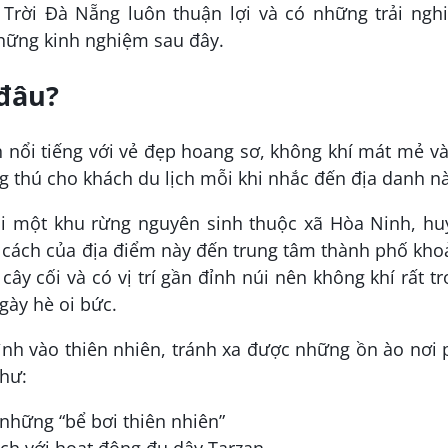
Trời Đà Nẵng luôn thuận lợi và có những trải ngh
những kinh nghiệm sau đây.
 đâu?
h nổi tiếng với vẻ đẹp hoang sơ, không khí mát mẻ v
ng thú cho khách du lịch mỗi khi nhắc đến địa danh nà
i một khu rừng nguyên sinh thuộc xã Hòa Ninh, hu
 cách của địa điểm này đến trung tâm thành phố kh
ây cối và có vị trí gần đỉnh núi nên không khí rất t
gày hè oi bức.
ình vào thiên nhiên, tránh xa được những ồn ào nơi
như:
 những “bể bơi thiên nhiên”