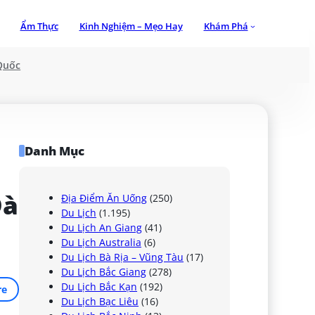
Ẩm Thực
Kinh Nghiệm – Mẹo Hay
Khám Phá
Quốc
Danh Mục
à 
Địa Điểm Ăn Uống
(250)
Du Lịch
(1.195)
Du Lịch An Giang
(41)
Du Lịch Australia
(6)
Du Lịch Bà Rịa – Vũng Tàu
(17)
Du Lịch Bắc Giang
(278)
Du Lịch Bắc Kạn
(192)
re
Du Lịch Bạc Liêu
(16)