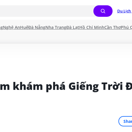
Du Lịch 
ng
Nghệ An
Huế
Đà Nẵng
Nha Trang
Đà Lạt
Hồ Chí Minh
Cần Thơ
Phú 
ệm khám phá Giếng Trời Đ
Sha