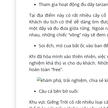
Tham gia hoạt động đu dây tarza
Tại địa điểm này có rất nhiều cây cổ
Khách du lịch có thể dễ dàng tìm đư
một dây và đu đưa giữa rừng. Ngoài r
nhau, những chiếc “võng” này sẽ đem 
Soi ếch, mò cua bắt ốc vào ban 
Khi đã hòa mình vào thiên nhiên, việc 
nghiệm khá thú vị cho du khách. Nhữ
hoàn toàn “free”.
Câu cá bên bờ suối
Khu vực Giếng Trời có rất nhiều loại cá