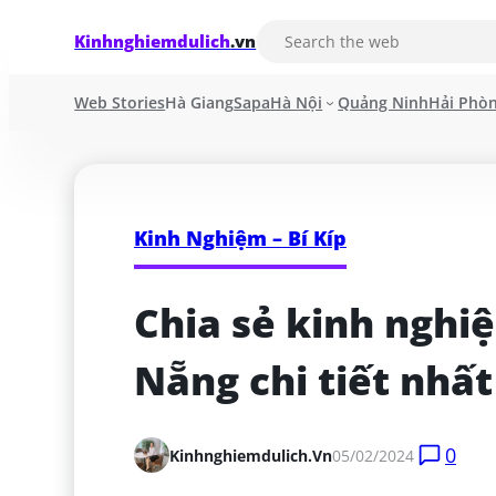
Kinhnghiemdulich
.vn
Web Stories
Hà Giang
Sapa
Hà Nội
Quảng Ninh
Hải Phò
Kinh Nghiệm – Bí Kíp
Chia sẻ kinh nghi
Nẵng chi tiết nhất
0
Kinhnghiemdulich.vn
05/02/2024