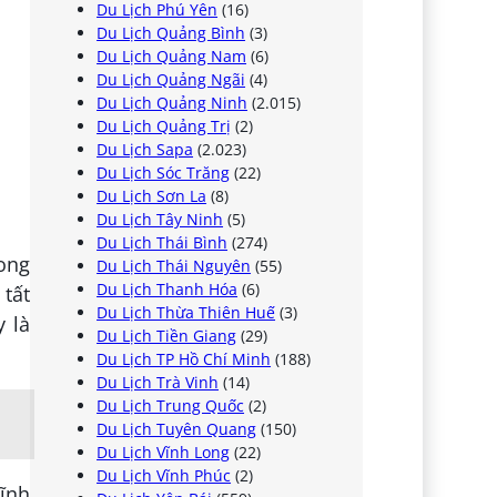
Du Lịch Phú Yên
(16)
Du Lịch Quảng Bình
(3)
Du Lịch Quảng Nam
(6)
Du Lịch Quảng Ngãi
(4)
Du Lịch Quảng Ninh
(2.015)
Du Lịch Quảng Trị
(2)
Du Lịch Sapa
(2.023)
Du Lịch Sóc Trăng
(22)
Du Lịch Sơn La
(8)
Du Lịch Tây Ninh
(5)
Du Lịch Thái Bình
(274)
rong
Du Lịch Thái Nguyên
(55)
Du Lịch Thanh Hóa
(6)
 tất
Du Lịch Thừa Thiên Huế
(3)
 là
Du Lịch Tiền Giang
(29)
Du Lịch TP Hồ Chí Minh
(188)
Du Lịch Trà Vinh
(14)
Du Lịch Trung Quốc
(2)
Du Lịch Tuyên Quang
(150)
Du Lịch Vĩnh Long
(22)
Du Lịch Vĩnh Phúc
(2)
tĩnh