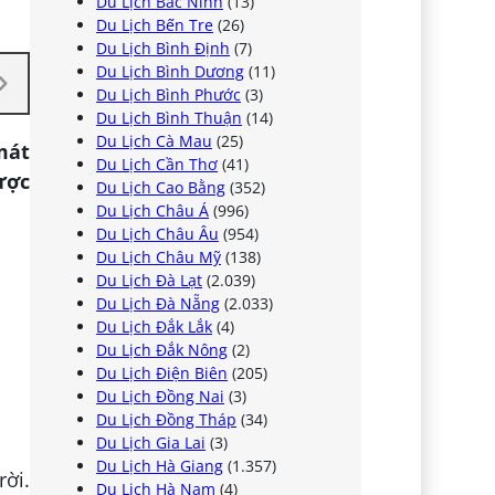
Du Lịch Bắc Ninh
(13)
Du Lịch Bến Tre
(26)
Du Lịch Bình Định
(7)
Du Lịch Bình Dương
(11)
Du Lịch Bình Phước
(3)
Du Lịch Bình Thuận
(14)
Du Lịch Cà Mau
(25)
mát
Du Lịch Cần Thơ
(41)
ược
Du Lịch Cao Bằng
(352)
Du Lịch Châu Á
(996)
Du Lịch Châu Âu
(954)
Du Lịch Châu Mỹ
(138)
Du Lịch Đà Lạt
(2.039)
Du Lịch Đà Nẵng
(2.033)
Du Lịch Đắk Lắk
(4)
Du Lịch Đắk Nông
(2)
Du Lịch Điện Biên
(205)
Du Lịch Đồng Nai
(3)
Du Lịch Đồng Tháp
(34)
Du Lịch Gia Lai
(3)
Du Lịch Hà Giang
(1.357)
ời.
Du Lịch Hà Nam
(4)