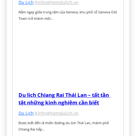
Du Lịch
·
Kinhnghiemdulich.vn
Nằm ngay giữa trung tâm của Geneva, khu phố cổ Geneva Old 
Town trở thành một…
Du lịch Chiang Rai Thái Lan – tất tần 
tật những kinh nghiệm cần biết
Du Lịch
·
Kinhnghiemdulich.vn
Được biết đến là thiên đường du lịch Thái Lan, thành phố 
Chiang Rai hấp…