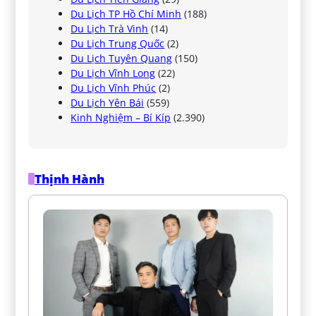
Du Lịch TP Hồ Chí Minh
(188)
Du Lịch Trà Vinh
(14)
Du Lịch Trung Quốc
(2)
Du Lịch Tuyên Quang
(150)
Du Lịch Vĩnh Long
(22)
Du Lịch Vĩnh Phúc
(2)
Du Lịch Yên Bái
(559)
Kinh Nghiệm – Bí Kíp
(2.390)
Thịnh Hành