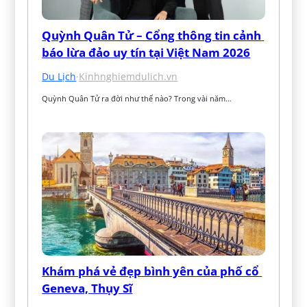
Quỳnh Quân Tử – Cổng thông tin cảnh 
báo lừa đảo uy tín tại Việt Nam 2026
Du Lịch
·
Kinhnghiemdulich.vn
Quỳnh Quân Tử ra đời như thế nào? Trong vài năm…
Khám phá vẻ đẹp bình yên của phố cổ 
Geneva, Thụy Sĩ