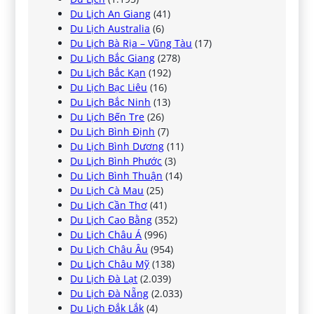
Du Lịch An Giang
(41)
Du Lịch Australia
(6)
Du Lịch Bà Rịa – Vũng Tàu
(17)
Du Lịch Bắc Giang
(278)
Du Lịch Bắc Kạn
(192)
Du Lịch Bạc Liêu
(16)
Du Lịch Bắc Ninh
(13)
Du Lịch Bến Tre
(26)
Du Lịch Bình Định
(7)
Du Lịch Bình Dương
(11)
Du Lịch Bình Phước
(3)
Du Lịch Bình Thuận
(14)
Du Lịch Cà Mau
(25)
Du Lịch Cần Thơ
(41)
Du Lịch Cao Bằng
(352)
Du Lịch Châu Á
(996)
Du Lịch Châu Âu
(954)
Du Lịch Châu Mỹ
(138)
Du Lịch Đà Lạt
(2.039)
Du Lịch Đà Nẵng
(2.033)
Du Lịch Đắk Lắk
(4)