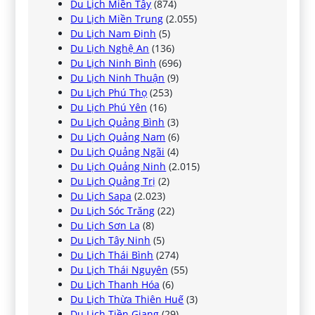
Du Lịch Miền Tây
(874)
Du Lịch Miền Trung
(2.055)
Du Lịch Nam Định
(5)
Du Lịch Nghệ An
(136)
Du Lịch Ninh Bình
(696)
Du Lịch Ninh Thuận
(9)
Du Lịch Phú Thọ
(253)
Du Lịch Phú Yên
(16)
Du Lịch Quảng Bình
(3)
Du Lịch Quảng Nam
(6)
Du Lịch Quảng Ngãi
(4)
Du Lịch Quảng Ninh
(2.015)
Du Lịch Quảng Trị
(2)
Du Lịch Sapa
(2.023)
Du Lịch Sóc Trăng
(22)
Du Lịch Sơn La
(8)
Du Lịch Tây Ninh
(5)
Du Lịch Thái Bình
(274)
Du Lịch Thái Nguyên
(55)
Du Lịch Thanh Hóa
(6)
Du Lịch Thừa Thiên Huế
(3)
Du Lịch Tiền Giang
(29)