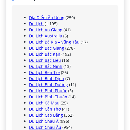
Địa Điểm Ăn Uống
(250)
Du Lịch
(1.195)
Du Lịch An Giang
(41)
Du Lịch Australia
(6)
Du Lịch Bà Rịa – Vũng Tàu
(17)
Du Lịch Bắc Giang
(278)
Du Lịch Bắc Kạn
(192)
Du Lịch Bạc Liêu
(16)
Du Lịch Bắc Ninh
(13)
Du Lịch Bến Tre
(26)
Du Lịch Bình Định
(7)
Du Lịch Bình Dương
(11)
Du Lịch Bình Phước
(3)
Du Lịch Bình Thuận
(14)
Du Lịch Cà Mau
(25)
Du Lịch Cần Thơ
(41)
Du Lịch Cao Bằng
(352)
Du Lịch Châu Á
(996)
Du Lịch Châu Âu
(954)