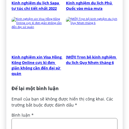
Kinh nghiệm du lịch Sapa 
Kinh nghiệm du lịch Phú 
tự túc chi tiết nhất 2022
Quốc vào mùa mưa
Kinh nghiệm xin Visa Hồng 
[MỚI] Trọn bộ kinh nghiệm 
Kông Online cực kì đơn 
du lịch Quy Nhơn tháng 6
giản không cần đến đại sứ 
quán
Để lại một bình luận
Email của bạn sẽ không được hiển thị công khai.
Các
trường bắt buộc được đánh dấu
*
Bình luận
*