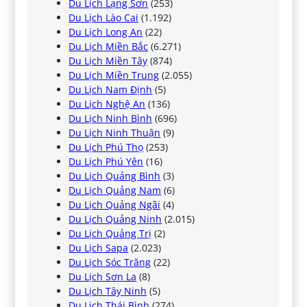
Du Lịch Lạng Sơn
(253)
Du Lịch Lào Cai
(1.192)
Du Lịch Long An
(22)
Du Lịch Miền Bắc
(6.271)
Du Lịch Miền Tây
(874)
Du Lịch Miền Trung
(2.055)
Du Lịch Nam Định
(5)
Du Lịch Nghệ An
(136)
Du Lịch Ninh Bình
(696)
Du Lịch Ninh Thuận
(9)
Du Lịch Phú Thọ
(253)
Du Lịch Phú Yên
(16)
Du Lịch Quảng Bình
(3)
Du Lịch Quảng Nam
(6)
Du Lịch Quảng Ngãi
(4)
Du Lịch Quảng Ninh
(2.015)
Du Lịch Quảng Trị
(2)
Du Lịch Sapa
(2.023)
Du Lịch Sóc Trăng
(22)
Du Lịch Sơn La
(8)
Du Lịch Tây Ninh
(5)
Du Lịch Thái Bình
(274)