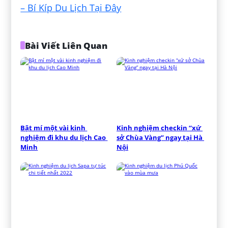
– Bí Kíp Du Lịch Tại Đây
Bài Viết Liên Quan
Bật mí một vài kinh 
Kinh nghiệm checkin “xứ 
nghiệm đi khu du lịch Cao 
sở Chùa Vàng” ngay tại Hà 
Minh
Nội