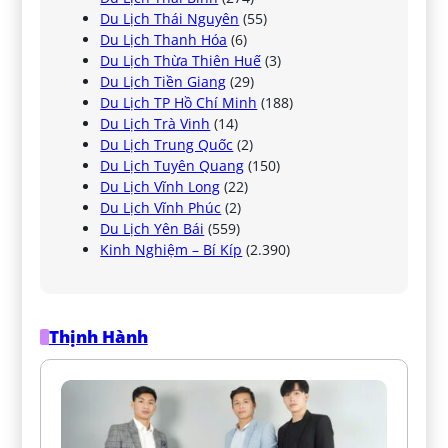
Du Lịch Thái Nguyên
(55)
Du Lịch Thanh Hóa
(6)
Du Lịch Thừa Thiên Huế
(3)
Du Lịch Tiền Giang
(29)
Du Lịch TP Hồ Chí Minh
(188)
Du Lịch Trà Vinh
(14)
Du Lịch Trung Quốc
(2)
Du Lịch Tuyên Quang
(150)
Du Lịch Vĩnh Long
(22)
Du Lịch Vĩnh Phúc
(2)
Du Lịch Yên Bái
(559)
Kinh Nghiệm – Bí Kíp
(2.390)
Thịnh Hành