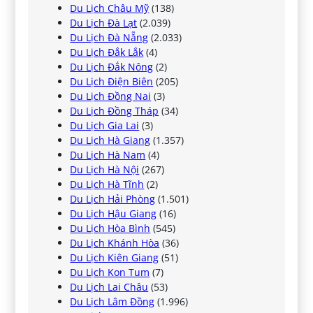
Du Lịch Châu Mỹ
(138)
Du Lịch Đà Lạt
(2.039)
Du Lịch Đà Nẵng
(2.033)
Du Lịch Đắk Lắk
(4)
Du Lịch Đắk Nông
(2)
Du Lịch Điện Biên
(205)
Du Lịch Đồng Nai
(3)
Du Lịch Đồng Tháp
(34)
Du Lịch Gia Lai
(3)
Du Lịch Hà Giang
(1.357)
Du Lịch Hà Nam
(4)
Du Lịch Hà Nội
(267)
Du Lịch Hà Tĩnh
(2)
Du Lịch Hải Phòng
(1.501)
Du Lịch Hậu Giang
(16)
Du Lịch Hòa Bình
(545)
Du Lịch Khánh Hòa
(36)
Du Lịch Kiên Giang
(51)
Du Lịch Kon Tum
(7)
Du Lịch Lai Châu
(53)
Du Lịch Lâm Đồng
(1.996)