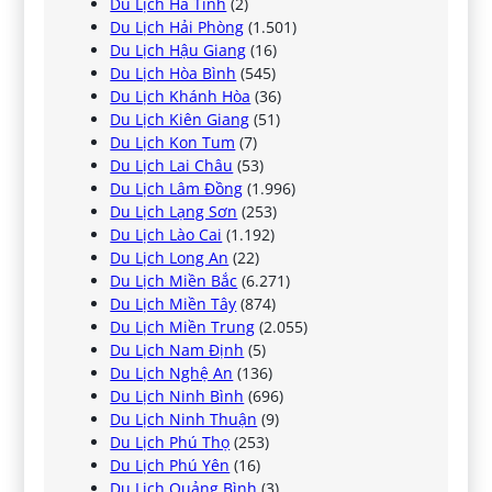
Du Lịch Hà Tĩnh
(2)
Du Lịch Hải Phòng
(1.501)
Du Lịch Hậu Giang
(16)
Du Lịch Hòa Bình
(545)
Du Lịch Khánh Hòa
(36)
Du Lịch Kiên Giang
(51)
Du Lịch Kon Tum
(7)
Du Lịch Lai Châu
(53)
Du Lịch Lâm Đồng
(1.996)
Du Lịch Lạng Sơn
(253)
Du Lịch Lào Cai
(1.192)
Du Lịch Long An
(22)
Du Lịch Miền Bắc
(6.271)
Du Lịch Miền Tây
(874)
Du Lịch Miền Trung
(2.055)
Du Lịch Nam Định
(5)
Du Lịch Nghệ An
(136)
Du Lịch Ninh Bình
(696)
Du Lịch Ninh Thuận
(9)
Du Lịch Phú Thọ
(253)
Du Lịch Phú Yên
(16)
Du Lịch Quảng Bình
(3)