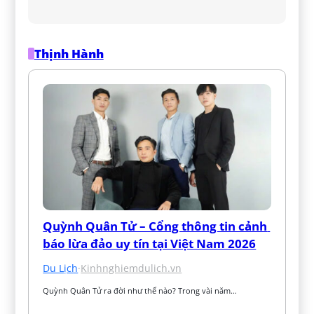
Thịnh Hành
Quỳnh Quân Tử – Cổng thông tin cảnh 
báo lừa đảo uy tín tại Việt Nam 2026
Du Lịch
·
Kinhnghiemdulich.vn
Quỳnh Quân Tử ra đời như thế nào? Trong vài năm…