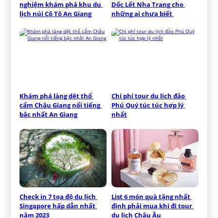
nghiệm khám phá khu du 
Dốc Lết Nha Trang cho 
lịch núi Cô Tô An Giang
những ai chưa biết 
Khám phá làng dệt thổ 
Chi phí tour du lịch đảo 
cẩm Châu Giang nổi tiếng 
Phú Quý túc túc hợp lý 
bậc nhất An Giang
nhất
Check in 7 tọa độ du lịch 
List 6 món quà tặng nhất 
Singapore hấp dẫn nhất 
định phải mua khi đi tour 
năm 2023
du lịch Châu Âu