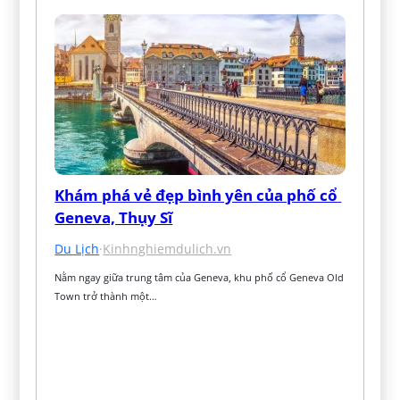
Khám phá vẻ đẹp bình yên của phố cổ 
Geneva, Thụy Sĩ
Du Lịch
·
Kinhnghiemdulich.vn
Nằm ngay giữa trung tâm của Geneva, khu phố cổ Geneva Old 
Town trở thành một…