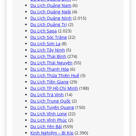
Du Lịch Quảng Nam
(6)
Du Lịch Quảng Ngãi
(4)
Du Lịch Quảng Ninh
(2.015)
Du Lịch Quảng Trị
(2)
Du Lịch Sapa
(2.023)
Du Lịch Sóc Trăng
(22)
Du Lịch Sơn La
(8)
Du Lịch Tây Ninh
(5)
Du Lịch Thái Bình
(274)
Du Lịch Thái Nguyên
(55)
Du Lịch Thanh Hóa
(6)
Du Lịch Thừa Thiên Huế
(3)
Du Lịch Tiền Giang
(29)
Du Lịch TP Hồ Chí Minh
(188)
Du Lịch Trà Vinh
(14)
Du Lịch Trung Quốc
(2)
Du Lịch Tuyên Quang
(150)
Du Lịch Vĩnh Long
(22)
Du Lịch Vĩnh Phúc
(2)
Du Lịch Yên Bái
(559)
Kinh Nghiệm – Bí Kíp
(2.390)