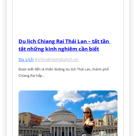
Du lịch Chiang Rai Thái Lan – tất tần 
tật những kinh nghiệm cần biết
Du Lịch
·
Kinhnghiemdulich.vn
Được biết đến là thiên đường du lịch Thái Lan, thành phố 
Chiang Rai hấp…