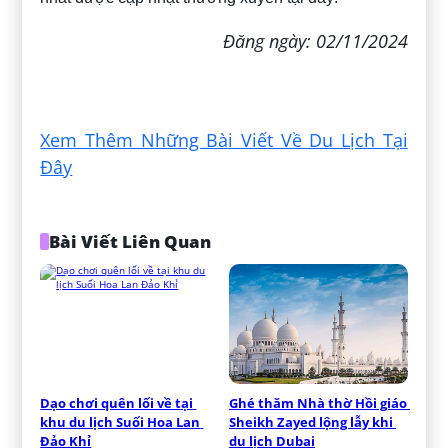
Đăng ngày: 02/11/2024
Xem Thêm Những Bài Viết Về Du Lịch Tại
Đây
Bài Viết Liên Quan
Dạo chơi quên lối về tại 
Ghé thăm Nhà thờ Hồi giáo 
khu du lịch Suối Hoa Lan 
Sheikh Zayed lộng lẫy khi 
Đảo Khỉ
du lịch Dubai