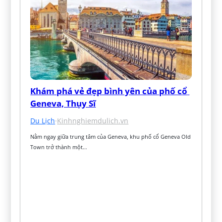
Khám phá vẻ đẹp bình yên của phố cổ 
Geneva, Thụy Sĩ
Du Lịch
·
Kinhnghiemdulich.vn
Nằm ngay giữa trung tâm của Geneva, khu phố cổ Geneva Old 
Town trở thành một…