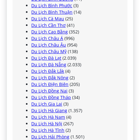
Du Lịch Bình Phước
(3)
Du Lịch Bình Thuận
(14)
Du Lịch Cà Mau
(25)
Du Lịch Cần Thơ
(41)
Du Lịch Cao Bằng
(352)
Du Lịch Châu Á
(996)
Du Lịch Châu Âu
(954)
Du Lịch Châu Mỹ
(138)
Du Lịch Đà Lạt
(2.039)
Du Lịch Đà Nẵng
(2.033)
Du Lịch Đắk Lắk
(4)
Du Lịch Đắk Nông
(2)
Du Lịch Điện Biên
(205)
Du Lịch Đồng Nai
(3)
Du Lịch Đồng Tháp
(34)
Du Lịch Gia Lai
(3)
Du Lịch Hà Giang
(1.357)
Du Lịch Hà Nam
(4)
Du Lịch Hà Nội
(267)
Du Lịch Hà Tĩnh
(2)
Du Lịch Hải Phòng
(1.501)