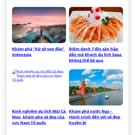
Khám phá “Xứ sở vạn đảo” 
Điểm danh 7 đặc sản hấp 
Indonesia
dẫn mà khách du lịch Sapa 
không thể bỏ qua
Kinh nghiệm du lịch Mũi Cà 
Khám phá nước Nga – 
Mau, khám phá vẻ đẹp của 
Hành trình đến với vẻ đẹp 
cực Nam Tổ quốc
huyền bí