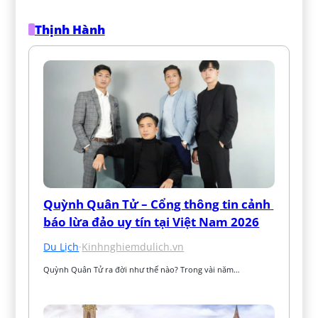
Thịnh Hành
Quỳnh Quân Tử – Cổng thông tin cảnh 
báo lừa đảo uy tín tại Việt Nam 2026
Du Lịch
·
Kinhnghiemdulich.vn
Quỳnh Quân Tử ra đời như thế nào? Trong vài năm…