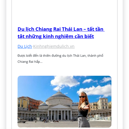
Du lịch Chiang Rai Thái Lan – tất tần 
tật những kinh nghiệm cần biết
Du Lịch
·
Kinhnghiemdulich.vn
Được biết đến là thiên đường du lịch Thái Lan, thành phố 
Chiang Rai hấp…