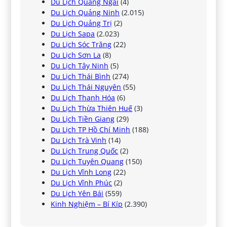
Du Lịch Quảng Ngãi
(4)
Du Lịch Quảng Ninh
(2.015)
Du Lịch Quảng Trị
(2)
Du Lịch Sapa
(2.023)
Du Lịch Sóc Trăng
(22)
Du Lịch Sơn La
(8)
Du Lịch Tây Ninh
(5)
Du Lịch Thái Bình
(274)
Du Lịch Thái Nguyên
(55)
Du Lịch Thanh Hóa
(6)
Du Lịch Thừa Thiên Huế
(3)
Du Lịch Tiền Giang
(29)
Du Lịch TP Hồ Chí Minh
(188)
Du Lịch Trà Vinh
(14)
Du Lịch Trung Quốc
(2)
Du Lịch Tuyên Quang
(150)
Du Lịch Vĩnh Long
(22)
Du Lịch Vĩnh Phúc
(2)
Du Lịch Yên Bái
(559)
Kinh Nghiệm – Bí Kíp
(2.390)