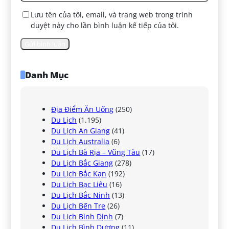
Lưu tên của tôi, email, và trang web trong trình
duyệt này cho lần bình luận kế tiếp của tôi.
Danh Mục
Địa Điểm Ăn Uống
(250)
Du Lịch
(1.195)
Du Lịch An Giang
(41)
Du Lịch Australia
(6)
Du Lịch Bà Rịa – Vũng Tàu
(17)
Du Lịch Bắc Giang
(278)
Du Lịch Bắc Kạn
(192)
Du Lịch Bạc Liêu
(16)
Du Lịch Bắc Ninh
(13)
Du Lịch Bến Tre
(26)
Du Lịch Bình Định
(7)
Du Lịch Bình Dương
(11)