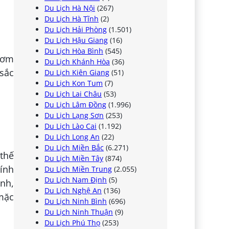
Du Lịch Hà Nội
(267)
Du Lịch Hà Tĩnh
(2)
Du Lịch Hải Phòng
(1.501)
Du Lịch Hậu Giang
(16)
Du Lịch Hòa Bình
(545)
thơm
Du Lịch Khánh Hòa
(36)
 sắc
Du Lịch Kiên Giang
(51)
Du Lịch Kon Tum
(7)
Du Lịch Lai Châu
(53)
Du Lịch Lâm Đồng
(1.996)
Du Lịch Lạng Sơn
(253)
Du Lịch Lào Cai
(1.192)
Du Lịch Long An
(22)
Du Lịch Miền Bắc
(6.271)
 thế
Du Lịch Miền Tây
(874)
Đính
Du Lịch Miền Trung
(2.055)
Du Lịch Nam Định
(5)
ạnh,
Du Lịch Nghệ An
(136)
mặc
Du Lịch Ninh Bình
(696)
Du Lịch Ninh Thuận
(9)
Du Lịch Phú Thọ
(253)