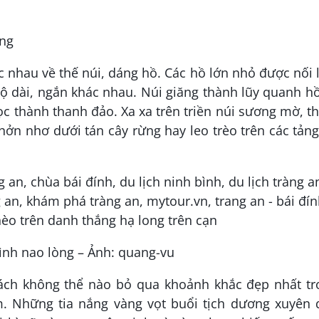
àng
 nhau về thế núi, dáng hồ. Các hồ lớn nhỏ được nối 
ộ dài, ngắn khác nhau. Núi giăng thành lũy quanh h
ọc thành thanh đảo. Xa xa trên triền núi sương mờ, t
ởn nhơ dưới tán cây rừng hay leo trèo trên các tản
nh nao lòng – Ảnh: quang-vu
ách không thể nào bỏ qua khoảnh khắc đẹp nhất tr
. Những tia nắng vàng vọt buổi tịch dương xuyên 