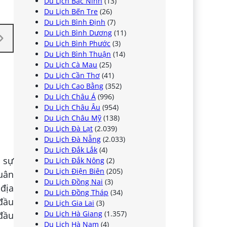
Du Lịch Bắc Ninh
(13)
Du Lịch Bến Tre
(26)
Du Lịch Bình Định
(7)
Du Lịch Bình Dương
(11)
Du Lịch Bình Phước
(3)
Du Lịch Bình Thuận
(14)
Du Lịch Cà Mau
(25)
Du Lịch Cần Thơ
(41)
Du Lịch Cao Bằng
(352)
Du Lịch Châu Á
(996)
Du Lịch Châu Âu
(954)
Du Lịch Châu Mỹ
(138)
Du Lịch Đà Lạt
(2.039)
Du Lịch Đà Nẵng
(2.033)
Du Lịch Đắk Lắk
(4)
 sự
Du Lịch Đắk Nông
(2)
Du Lịch Điện Biên
(205)
uân
Du Lịch Đồng Nai
(3)
địa
Du Lịch Đồng Tháp
(34)
 đầu
Du Lịch Gia Lai
(3)
Du Lịch Hà Giang
(1.357)
đầu
Du Lịch Hà Nam
(4)