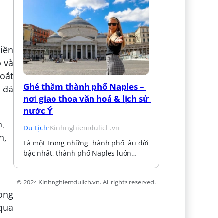
liền
ồ và
hoắt
Ghé thăm thành phố Naples – 
g đá
nơi giao thoa văn hoá & lịch sử 
nước Ý
Du Lịch
·
Kinhnghiemdulich.vn
Là một trong những thành phố lâu đời 
bậc nhất, thành phố Naples luôn…
© 2024 Kinhnghiemdulich.vn. All rights reserved.
ong
qua