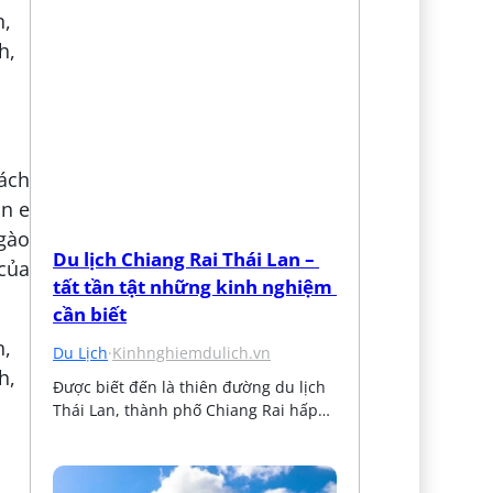
ách
òn e
ngào
Du lịch Chiang Rai Thái Lan – 
của
tất tần tật những kinh nghiệm 
cần biết
Du Lịch
·
Kinhnghiemdulich.vn
Được biết đến là thiên đường du lịch 
Thái Lan, thành phố Chiang Rai hấp…