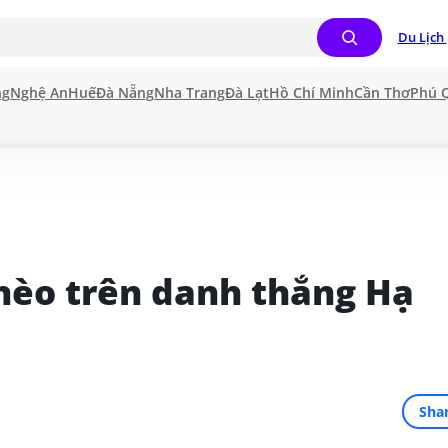
Du Lịch 
ng
Nghệ An
Huế
Đà Nẵng
Nha Trang
Đà Lạt
Hồ Chí Minh
Cần Thơ
Phú 
hèo trên danh thắng Hạ 
Sha