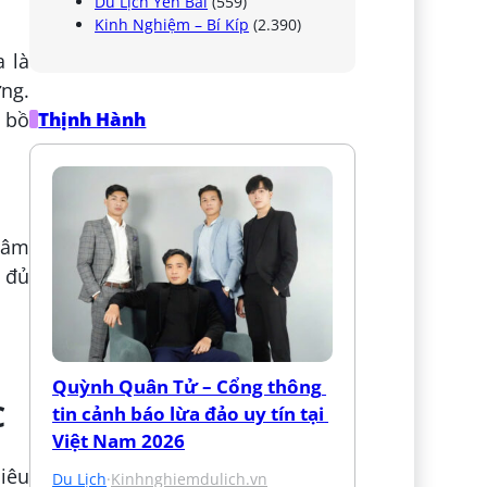
Du Lịch Yên Bái
(559)
Kinh Nghiệm – Bí Kíp
(2.390)
a là
ợng.
Thịnh Hành
g bồ
tâm
 đủ
Quỳnh Quân Tử – Cổng thông 
ẮC
tin cảnh báo lừa đảo uy tín tại 
Việt Nam 2026
iêu
Du Lịch
·
Kinhnghiemdulich.vn