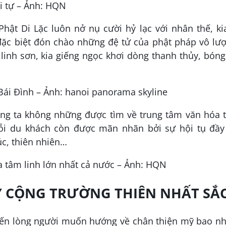
ội tự – Ảnh: HQN
hật Di Lặc luôn nở nụ cười hỷ lạc với nhân thế, ki
 đặc biệt đón chào những đệ tử của phật pháp vô lư
linh sơn, kia giếng ngọc khơi dòng thanh thủy, bón
 Bái Đình – Ảnh: hanoi panorama skyline
úng ta không những được tìm về trung tâm văn hóa 
ỗi du khách còn được mãn nhãn bởi sự hội tụ đầy
úc, thiên nhiên…
óa tâm linh lớn nhất cả nước – Ảnh: HQN
Y CỘNG TRƯỜNG THIÊN NHẤT S
hiến lòng người muốn hướng về chân thiện mỹ bao nh