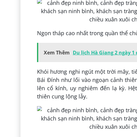
Ngọn tháp cao nhất trong quần thể chù
Xem Thêm
Du lịch Hà Giang 2 ngày 1
Khói hương nghi ngút một trời mây, ti
Bái Đính như lối vào ngoạn cảnh thiên
lên cổ kính, uy nghiêm đến lạ kỳ. Hệ
thiên cung lộng lẫy.