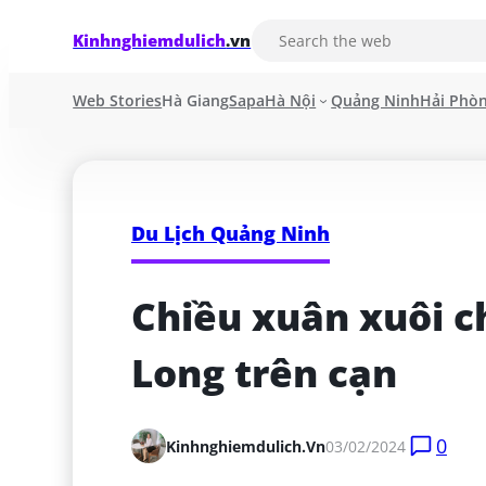
Kinhnghiemdulich
.vn
Web Stories
Hà Giang
Sapa
Hà Nội
Quảng Ninh
Hải Phò
Du Lịch Quảng Ninh
Chiều xuân xuôi c
Long trên cạn
0
Kinhnghiemdulich.vn
03/02/2024