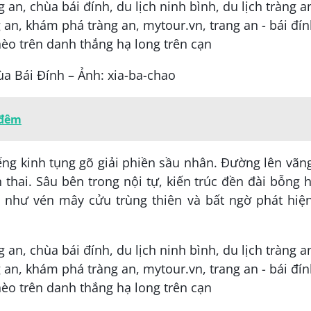
a Bái Đính – Ảnh: xia-ba-chao
 đêm
ếng kinh tụng gõ giải phiền sầu nhân. Đường lên vãn
 thai. Sâu bên trong nội tự, kiến trúc đền đài bỗng 
t như vén mây cửu trùng thiên và bất ngờ phát hiệ