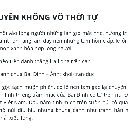
 XUYÊN KHÔNG VÔ THỜI TỰ
 thổi vào lòng người những làn gió mát nhẹ, hương 
 rít rộn ràng làm dậy nên những tâm hồn e ấp, khởi
, non xanh hòa hợp lòng người.
anh chùa Bái Đính – Ảnh: khoi-tran-duc
n gột sạch muộn phiền, có lẽ nên tạm gác lại chuyện
 linh thiêng trầm mặc của Bái Đính cổ tự trên núi 
ất Việt Nam. Dẫu nằm tĩnh mịch trên sườn núi cô qu
ồ núi đìu hiu nhưng khung cảnh như tranh hàn 
hải xiêu lòng.