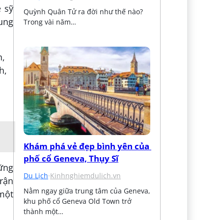
 sỹ
Quỳnh Quân Tử ra đời như thế nào? 
đung
Trong vài năm…
Khám phá vẻ đẹp bình yên của 
phố cổ Geneva, Thụy Sĩ
ững
Du Lịch
·
Kinhnghiemdulich.vn
trận
Nằm ngay giữa trung tâm của Geneva, 
 một
khu phố cổ Geneva Old Town trở 
thành một…