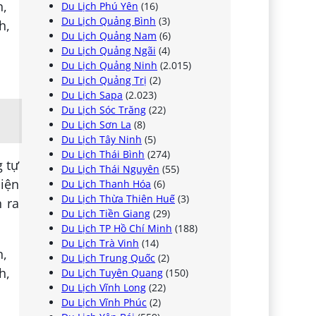
Du Lịch Phú Yên
(16)
Du Lịch Quảng Bình
(3)
Du Lịch Quảng Nam
(6)
Du Lịch Quảng Ngãi
(4)
Du Lịch Quảng Ninh
(2.015)
Du Lịch Quảng Trị
(2)
Du Lịch Sapa
(2.023)
Du Lịch Sóc Trăng
(22)
Du Lịch Sơn La
(8)
Du Lịch Tây Ninh
(5)
Du Lịch Thái Bình
(274)
g tự
Du Lịch Thái Nguyên
(55)
hiện
Du Lịch Thanh Hóa
(6)
Du Lịch Thừa Thiên Huế
(3)
n ra
Du Lịch Tiền Giang
(29)
Du Lịch TP Hồ Chí Minh
(188)
Du Lịch Trà Vinh
(14)
Du Lịch Trung Quốc
(2)
Du Lịch Tuyên Quang
(150)
Du Lịch Vĩnh Long
(22)
Du Lịch Vĩnh Phúc
(2)