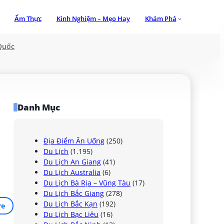
Ẩm Thực
Kinh Nghiệm – Mẹo Hay
Khám Phá
Quốc
Danh Mục
Địa Điểm Ăn Uống
(250)
Du Lịch
(1.195)
Du Lịch An Giang
(41)
Du Lịch Australia
(6)
Du Lịch Bà Rịa – Vũng Tàu
(17)
Du Lịch Bắc Giang
(278)
Du Lịch Bắc Kạn
(192)
re
Du Lịch Bạc Liêu
(16)