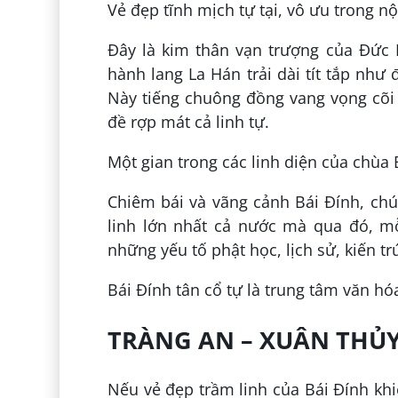
Vẻ đẹp tĩnh mịch tự tại, vô ưu trong n
Đây là kim thân vạn trượng của Đức P
hành lang La Hán trải dài tít tắp như
Này tiếng chuông đồng vang vọng cõi 
đề rợp mát cả linh tự.
Một gian trong các linh diện của chùa
Chiêm bái và vãng cảnh Bái Đính, ch
linh lớn nhất cả nước mà qua đó, m
những yếu tố phật học, lịch sử, kiến tr
Bái Đính tân cổ tự là trung tâm văn h
TRÀNG AN – XUÂN THỦ
Nếu vẻ đẹp trầm linh của Bái Đính k