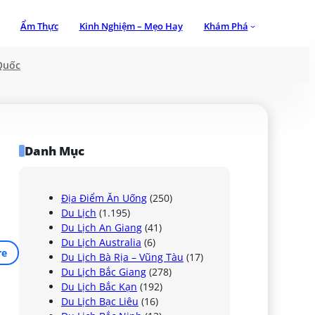
Ẩm Thực
Kinh Nghiệm – Mẹo Hay
Khám Phá
Quốc
Danh Mục
Địa Điểm Ăn Uống
(250)
Du Lịch
(1.195)
Du Lịch An Giang
(41)
Du Lịch Australia
(6)
re
Du Lịch Bà Rịa – Vũng Tàu
(17)
Du Lịch Bắc Giang
(278)
Du Lịch Bắc Kạn
(192)
Du Lịch Bạc Liêu
(16)