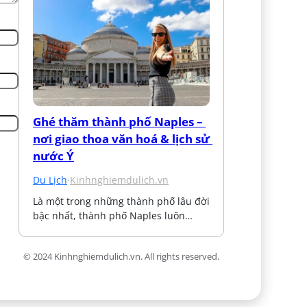
Ghé thăm thành phố Naples – 
nơi giao thoa văn hoá & lịch sử 
nước Ý
Du Lịch
·
Kinhnghiemdulich.vn
Là một trong những thành phố lâu đời 
bậc nhất, thành phố Naples luôn…
© 2024 Kinhnghiemdulich.vn. All rights reserved.