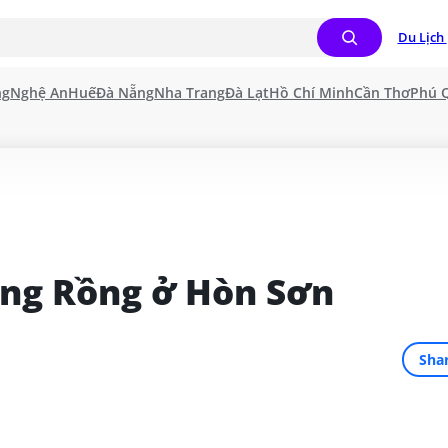
Du Lịch 
ng
Nghệ An
Huế
Đà Nẵng
Nha Trang
Đà Lạt
Hồ Chí Minh
Cần Thơ
Phú 
Ông Rồng ở Hòn Sơn
Sha