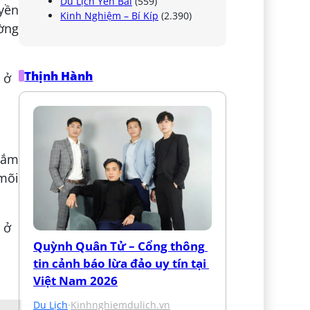
Du Lịch Yên Bái
(559)
yền
Kinh Nghiệm – Bí Kíp
(2.390)
ường
Thịnh Hành
ngắm
mõi
Quỳnh Quân Tử – Cổng thông 
tin cảnh báo lừa đảo uy tín tại 
Việt Nam 2026
Du Lịch
·
Kinhnghiemdulich.vn