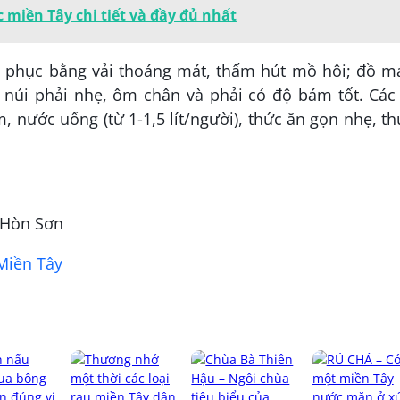
 miền Tây chi tiết và đầy đủ nhất
g phục bằng vải thoáng mát, thấm hút mồ hôi; đồ m
o núi phải nhẹ, ôm chân và phải có độ bám tốt. Các
 nước uống (từ 1-1,5 lít/người), thức ăn gọn nhẹ, t
 Hòn Sơn
Miền Tây