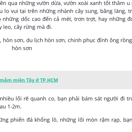
yên qua những vườn dừa, vườn xoài xanh tốt thâm u
u lo vui tại trên những nhành cây sung, bằng lăng, 
ó những dốc cao đến cả mét, trơn trợt, hay những đ
 leo, cây rừng mà đi.
ẩu mắm miền Tây ở TP.HCM
nhiều lối rẽ quanh co, bạn phải bám sát người đi t
hau 1-2m.
hững phiến đá khổng lồ, những lối mòn rậm rạp, bạ