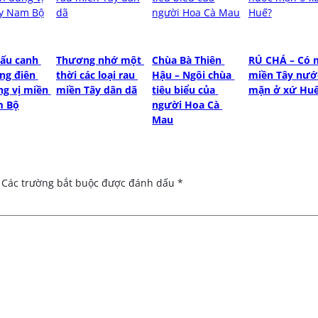
ấu canh 
Thương nhớ một 
Chùa Bà Thiên 
RÚ CHÁ – Có m
ng điên 
thời các loại rau 
Hậu – Ngôi chùa 
miền Tây nước
g vị miền 
miền Tây dân dã
tiêu biểu của 
mặn ở xứ Hu
m Bộ
người Hoa Cà 
Mau
Các trường bắt buộc được đánh dấu
*