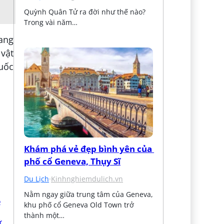
Quỳnh Quân Tử ra đời như thế nào? 
Trong vài năm…
ang
 vật
huốc
Khám phá vẻ đẹp bình yên của 
phố cổ Geneva, Thụy Sĩ
Du Lịch
·
Kinhnghiemdulich.vn
Nằm ngay giữa trung tâm của Geneva, 
khu phố cổ Geneva Old Town trở 
thành một…