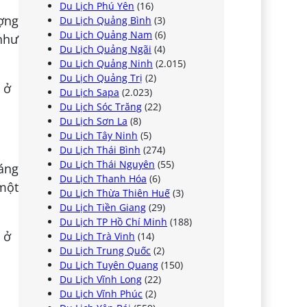
Du Lịch Phú Yên
(16)
ượng
Du Lịch Quảng Bình
(3)
Du Lịch Quảng Nam
(6)
 như
Du Lịch Quảng Ngãi
(4)
Du Lịch Quảng Ninh
(2.015)
Du Lịch Quảng Trị
(2)
Du Lịch Sapa
(2.023)
Du Lịch Sóc Trăng
(22)
Du Lịch Sơn La
(8)
Du Lịch Tây Ninh
(5)
Du Lịch Thái Bình
(274)
Du Lịch Thái Nguyên
(55)
dáng
Du Lịch Thanh Hóa
(6)
(một
Du Lịch Thừa Thiên Huế
(3)
Du Lịch Tiền Giang
(29)
Du Lịch TP Hồ Chí Minh
(188)
Du Lịch Trà Vinh
(14)
Du Lịch Trung Quốc
(2)
Du Lịch Tuyên Quang
(150)
Du Lịch Vĩnh Long
(22)
Du Lịch Vĩnh Phúc
(2)