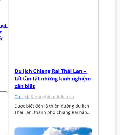
ột 
 
ế?
Du lịch Chiang Rai Thái Lan – 
tất tần tật những kinh nghiệm 
cần biết
Du Lịch
·
Kinhnghiemdulich.vn
Được biết đến là thiên đường du lịch 
Thái Lan, thành phố Chiang Rai hấp…