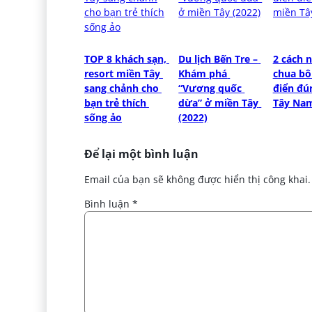
TOP 8 khách sạn, 
Du lịch Bến Tre – 
2 cách n
resort miền Tây 
Khám phá 
chua bô
sang chảnh cho 
“Vương quốc 
điển đún
bạn trẻ thích 
dừa” ở miền Tây 
Tây Na
sống ảo
(2022)
Để lại một bình luận
Email của bạn sẽ không được hiển thị công khai.
Bình luận
*