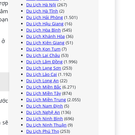
 rợp
Du Lịch Hà Nội
(267)
trâm
Du Lịch Hà Tĩnh
(2)
Du Lịch Hải Phòng
(1.501)
oạn
Du Lịch Hậu Giang
(16)
Du Lịch Hòa Bình
(545)
Du Lịch Khánh Hòa
(36)
Du Lịch Kiên Giang
(51)
Du Lịch Kon Tum
(7)
Du Lịch Lai Châu
(53)
Du Lịch Lâm Đồng
(1.996)
Du Lịch Lạng Sơn
(253)
Du Lịch Lào Cai
(1.192)
Du Lịch Long An
(22)
Du Lịch Miền Bắc
(6.271)
Du Lịch Miền Tây
(874)
Du Lịch Miền Trung
(2.055)
rước
Du Lịch Nam Định
(5)
Du Lịch Nghệ An
(136)
Du Lịch Ninh Bình
(696)
n sẽ
Du Lịch Ninh Thuận
(9)
Du Lịch Phú Thọ
(253)