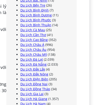
Du Lịch Bắc Ninh
(13)
Du Lịch Bến Tre
(26)
 lý
Du Lịch Bình Định
(7)
n là
Du Lịch Bình Dương
(11)
Du Lịch Bình Phước
(3)
Du Lịch Bình Thuận
(14)
 với
Du Lịch Cà Mau
(25)
Du Lịch Cần Thơ
(41)
Du Lịch Cao Bằng
(352)
Du Lịch Châu Á
(996)
Du Lịch Châu Âu
(954)
Du Lịch Châu Mỹ
(138)
Du Lịch Đà Lạt
(2.039)
Du Lịch Đà Nẵng
(2.033)
với
Du Lịch Đắk Lắk
(4)
Du Lịch Đắk Nông
(2)
Du Lịch Điện Biên
(205)
ường
Du Lịch Đồng Nai
(3)
Du Lịch Đồng Tháp
(34)
m 30
Du Lịch Gia Lai
(3)
Du Lịch Hà Giang
(1.357)
Du Lịch Hà Nam
(4)