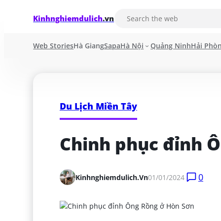
Kinhnghiemdulich
.vn
Web Stories
Hà Giang
Sapa
Hà Nội
Quảng Ninh
Hải Phò
Du Lịch Miền Tây
Chinh phục đỉnh 
0
Kinhnghiemdulich.vn
01/01/2024