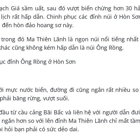
ạch Giá sầm uất, sau đó vượt biển chừng hơn 30 hải
lịch rất hấp dẫn. Chinh phục các đỉnh núi ở Hòn Sơ
i đến hòn đảo hoang sơ này.
 trong đó Ma Thiên Lãnh là ngọn núi nổi tiếng nhất
 khác cũng không kém hấp dẫn là núi Ông Rồng.
i mực nước biển, đường đi cũng ngắn rất nhiều so 
phải băng rừng, vượt suối.
ầu từ cầu cảng Bãi Bấc và liên hệ với người dẫn đ
ngắn hơn so với lên đỉnh Ma Thiên Lãnh chỉ mất tầ
i hỏi bạn phải có sức dẻo dai.