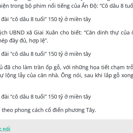
hiện trong bộ phim nổi tiếng của Ấn Độ: “Cô dâu 8 tuổ
ịch UBND xã Giai Xuân cho biết: “Căn dinh thự của
ép đầy đủ, hợp lệ”.
hủ đã cho làm trần ốp gỗ, với những họa tiết chạm tr
ự lộng lẫy của căn nhà. Ông nói, sau khi lắp gỗ xon
ế theo phong cách cổ điển phương Tây.
 nổi