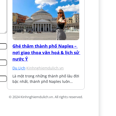
Ghé thăm thành phố Naples – 
nơi giao thoa văn hoá & lịch sử 
nước Ý
Du Lịch
·
Kinhnghiemdulich.vn
Là một trong những thành phố lâu đời 
bậc nhất, thành phố Naples luôn…
© 2024 Kinhnghiemdulich.vn. All rights reserved.