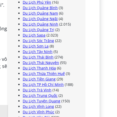
Du Lịch Phú Yên
(16)
i”.
Du Lịch Quảng Bình
(3)
Du Lịch Quảng Nam
(6)
Du Lịch Quảng Ngãi
(4)
Du Lịch Quảng Ninh
(2.015)
 ông
Du Lịch Quảng Trị
(2)
Du Lịch Sapa
(2.023)
Du Lịch Sóc Trăng
(22)
Du Lịch Sơn La
(8)
Du Lịch Tây Ninh
(5)
Du Lịch Thái Bình
(274)
ỗ vô
Du Lịch Thái Nguyên
(55)
g sẽ
Du Lịch Thanh Hóa
(6)
Du Lịch Thừa Thiên Huế
(3)
Du Lịch Tiền Giang
(29)
Du Lịch TP Hồ Chí Minh
(188)
Du Lịch Trà Vinh
(14)
Du Lịch Trung Quốc
(2)
Du Lịch Tuyên Quang
(150)
Du Lịch Vĩnh Long
(22)
Du Lịch Vĩnh Phúc
(2)