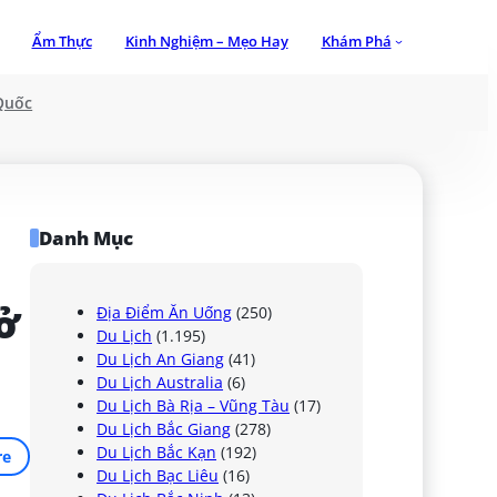
Ẩm Thực
Kinh Nghiệm – Mẹo Hay
Khám Phá
Quốc
Danh Mục
ở 
Địa Điểm Ăn Uống
(250)
Du Lịch
(1.195)
Du Lịch An Giang
(41)
Du Lịch Australia
(6)
Du Lịch Bà Rịa – Vũng Tàu
(17)
Du Lịch Bắc Giang
(278)
Du Lịch Bắc Kạn
(192)
re
Du Lịch Bạc Liêu
(16)