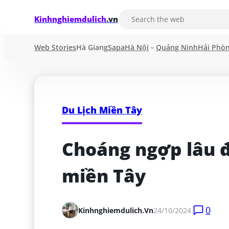
Kinhnghiemdulich
.vn
Web Stories
Hà Giang
Sapa
Hà Nội
Quảng Ninh
Hải Phò
Du Lịch Miền Tây
Choáng ngợp lâu đà
miền Tây
0
Kinhnghiemdulich.vn
24/10/2024