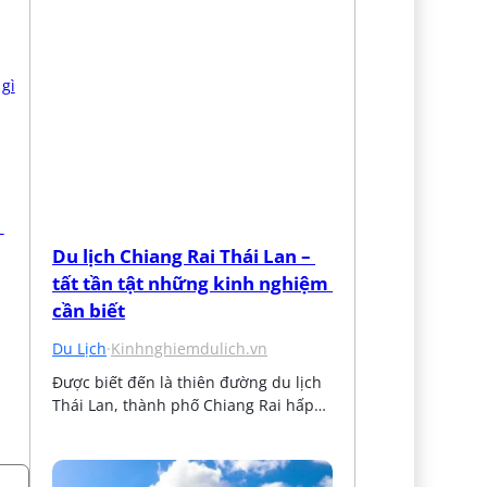
Du lịch Chiang Rai Thái Lan – 
tất tần tật những kinh nghiệm 
cần biết
Du Lịch
·
Kinhnghiemdulich.vn
Được biết đến là thiên đường du lịch 
Thái Lan, thành phố Chiang Rai hấp…