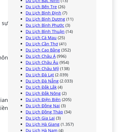
Du Lịch Bắc Ninh
(13)
Du Lịch Bến Tre
(26)
Du Lịch Bình Định
(7)
Du Lịch Bình Dương
(11)
g sự
Du Lịch Bình Phước
(3)
Du Lịch Bình Thuận
(14)
Du Lịch Cà Mau
(25)
Du Lịch Cần Thơ
(41)
Du Lịch Cao Bằng
(352)
Du Lịch Châu Á
(996)
hôn
Du Lịch Châu Âu
(954)
Du Lịch Châu Mỹ
(138)
Du Lịch Đà Lạt
(2.039)
Du Lịch Đà Nẵng
(2.033)
Du Lịch Đắk Lắk
(4)
Du Lịch Đắk Nông
(2)
ian
Du Lịch Điện Biên
(205)
Du Lịch Đồng Nai
(3)
iền
Du Lịch Đồng Tháp
(34)
Du Lịch Gia Lai
(3)
Du Lịch Hà Giang
(1.357)
Du Lịch Hà Nam
(4)