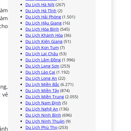
Du Lịch Hà Nội
(267)
làm
Du Lịch Hà Tĩnh
(2)
Du Lịch Hải Phòng
(1.501)
 làm
Du Lịch Hậu Giang
(16)
cho
Du Lịch Hòa Bình
(545)
Du Lịch Khánh Hòa
(36)
Du Lịch Kiên Giang
(51)
Du Lịch Kon Tum
(7)
Du Lịch Lai Châu
(53)
Du Lịch Lâm Đồng
(1.996)
Du Lịch Lạng Sơn
(253)
Du Lịch Lào Cai
(1.192)
Du Lịch Long An
(22)
Du Lịch Miền Bắc
(6.271)
ang,
Du Lịch Miền Tây
(874)
 vẻ
Du Lịch Miền Trung
(2.055)
Du Lịch Nam Định
(5)
Du Lịch Nghệ An
(136)
Du Lịch Ninh Bình
(696)
Du Lịch Ninh Thuận
(9)
Du Lịch Phú Thọ
(253)
 ảnh