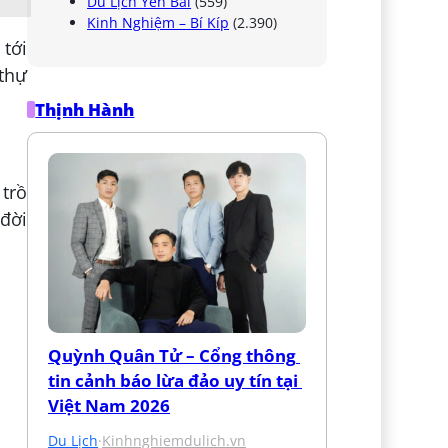
Du Lịch Yên Bái
(559)
Kinh Nghiệm – Bí Kíp
(2.390)
 tới
 thự
Thịnh Hành
 trồ
 đời
Quỳnh Quân Tử – Cổng thông 
tin cảnh báo lừa đảo uy tín tại 
Việt Nam 2026
Du Lịch
·
Kinhnghiemdulich.vn