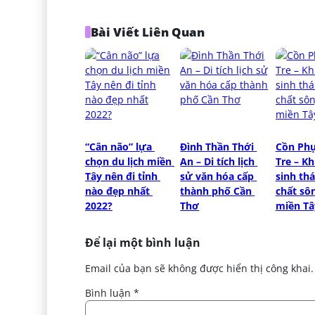
Bài Viết Liên Quan
“Cân não” lựa 
Đình Thần Thới 
Cồn Phụ
chọn du lịch miền 
An – Di tích lịch 
Tre – Kh
Tây nên đi tỉnh 
sử văn hóa cấp 
sinh thá
nào đẹp nhất 
thành phố Cần 
chất sô
2022?
Thơ
miền Tâ
Để lại một bình luận
Email của bạn sẽ không được hiển thị công khai.
Bình luận
*