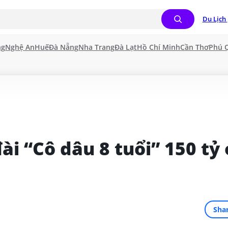
Du Lịch 
ng
Nghệ An
Huế
Đà Nẵng
Nha Trang
Đà Lạt
Hồ Chí Minh
Cần Thơ
Phú 
i “Cô dâu 8 tuổi” 150 tỷ 
Sha