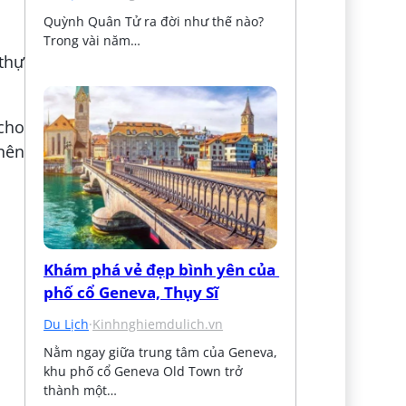
Quỳnh Quân Tử ra đời như thế nào? 
Trong vài năm…
thự
 cho
nên
Khám phá vẻ đẹp bình yên của 
phố cổ Geneva, Thụy Sĩ
Du Lịch
·
Kinhnghiemdulich.vn
Nằm ngay giữa trung tâm của Geneva, 
khu phố cổ Geneva Old Town trở 
thành một…