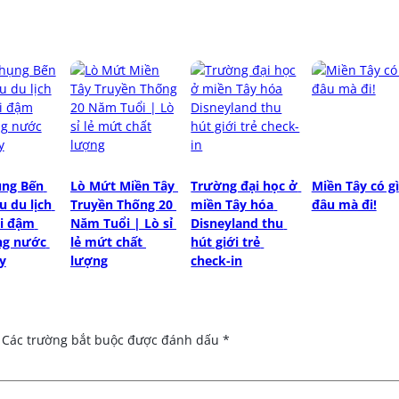
ng Bến 
Lò Mứt Miền Tây 
Trường đại học ở 
Miền Tây có gì 
u du lịch 
Truyền Thống 20 
miền Tây hóa 
đâu mà đi!
i đậm 
Năm Tuổi | Lò sỉ 
Disneyland thu 
ng nước 
lẻ mứt chất 
hút giới trẻ 
y
lượng
check-in
Các trường bắt buộc được đánh dấu
*