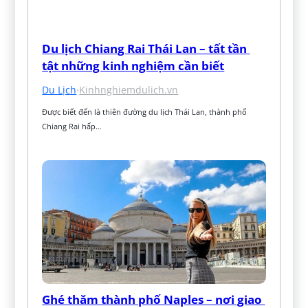
Du lịch Chiang Rai Thái Lan – tất tần 
tật những kinh nghiệm cần biết
Du Lịch
·
Kinhnghiemdulich.vn
Được biết đến là thiên đường du lịch Thái Lan, thành phố 
Chiang Rai hấp…
Ghé thăm thành phố Naples – nơi giao 