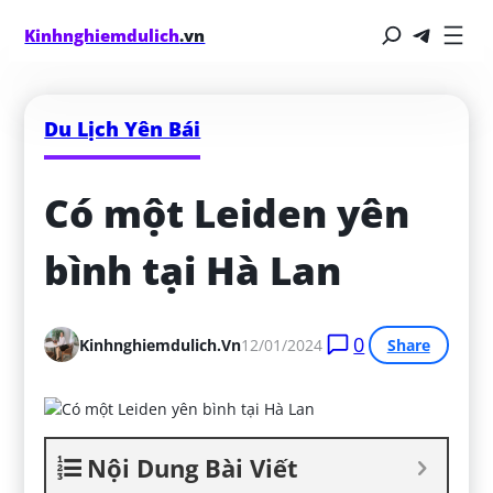
Kinhnghiemdulich
.vn
Du Lịch Yên Bái
Có một Leiden yên 
bình tại Hà Lan
0
Kinhnghiemdulich.vn
12/01/2024
Share
Nội Dung Bài Viết