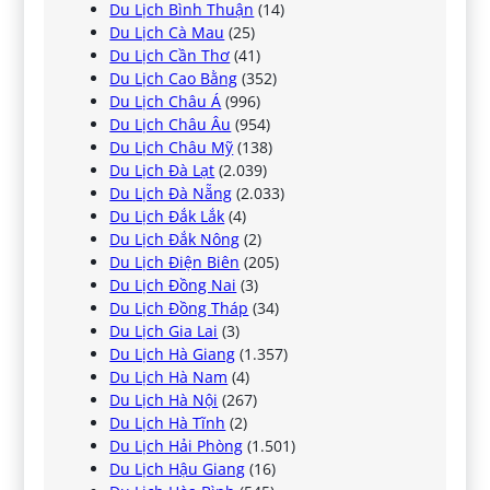
Du Lịch Bình Thuận
(14)
Du Lịch Cà Mau
(25)
Du Lịch Cần Thơ
(41)
Du Lịch Cao Bằng
(352)
Du Lịch Châu Á
(996)
Du Lịch Châu Âu
(954)
Du Lịch Châu Mỹ
(138)
Du Lịch Đà Lạt
(2.039)
Du Lịch Đà Nẵng
(2.033)
Du Lịch Đắk Lắk
(4)
Du Lịch Đắk Nông
(2)
Du Lịch Điện Biên
(205)
Du Lịch Đồng Nai
(3)
Du Lịch Đồng Tháp
(34)
Du Lịch Gia Lai
(3)
Du Lịch Hà Giang
(1.357)
Du Lịch Hà Nam
(4)
Du Lịch Hà Nội
(267)
Du Lịch Hà Tĩnh
(2)
Du Lịch Hải Phòng
(1.501)
Du Lịch Hậu Giang
(16)