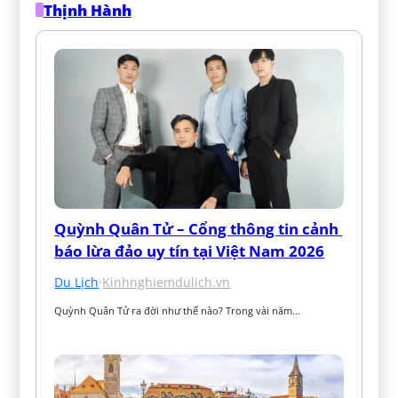
Thịnh Hành
Quỳnh Quân Tử – Cổng thông tin cảnh 
báo lừa đảo uy tín tại Việt Nam 2026
Du Lịch
·
Kinhnghiemdulich.vn
Quỳnh Quân Tử ra đời như thế nào? Trong vài năm…