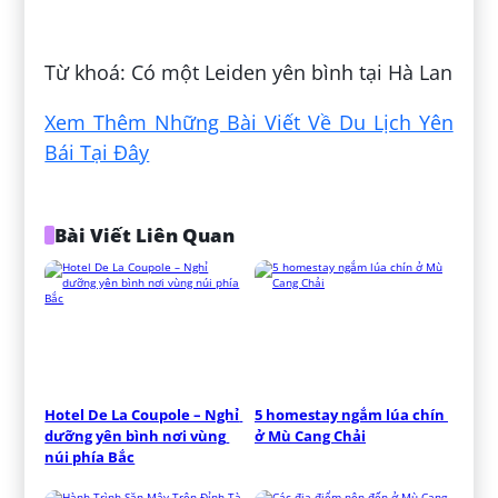
Đăng bởi:
Thắng Nguyễn
Từ khoá: Có một Leiden yên bình tại Hà Lan
Xem Thêm Những Bài Viết Về Du Lịch Yên
Bái Tại Đây
Bài Viết Liên Quan
Hotel De La Coupole – Nghỉ 
5 homestay ngắm lúa chín 
dưỡng yên bình nơi vùng 
ở Mù Cang Chải
núi phía Bắc