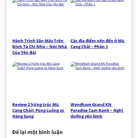
Hành Trình Săn Mây Trên 
Các địa điểm nên đến ở Mù 
Đỉnh Tà Chì Nhù – Nóc Nhà 
Cang Chải – Phần 1
Của Yên Bái
Review 2 [rừng trúc Mù 
Wyndham Grand KN 
Cang Chải]: Púng Luông vs 
Paradise Cam Ranh – Nghỉ 
Háng Sung
dưỡng yên bình
Để lại một bình luận