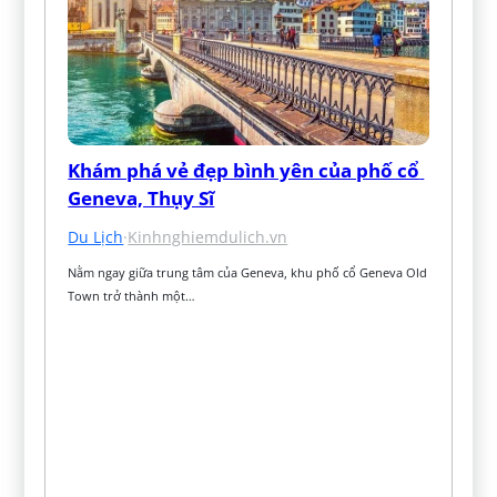
Khám phá vẻ đẹp bình yên của phố cổ 
Geneva, Thụy Sĩ
Du Lịch
·
Kinhnghiemdulich.vn
Nằm ngay giữa trung tâm của Geneva, khu phố cổ Geneva Old 
Town trở thành một…