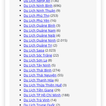
Du Lịch Nghệ An
(136)
Du Lịch Ninh Bình
(696)
Du Lịch Ninh Thuận
(9)
Du Lịch Phú Thọ
(253)
Du Lịch Phú Yên
(16)
Du Lịch Quảng Bình
(3)
Du Lịch Quảng Nam
(6)
Du Lịch Quảng Ngãi
(4)
Du Lịch Quảng Ninh
(2.015)
Du Lịch Quảng Trị
(2)
Du Lịch Sapa
(2.023)
Du Lịch Sóc Trăng
(22)
Du Lịch Sơn La
(8)
Du Lịch Tây Ninh
(5)
Du Lịch Thái Bình
(274)
Du Lịch Thái Nguyên
(55)
Du Lịch Thanh Hóa
(6)
Du Lịch Thừa Thiên Huế
(3)
Du Lịch Tiền Giang
(29)
Du Lịch TP Hồ Chí Minh
(188)
Du Lịch Trà Vinh
(14)
Du Lịch Trung Quốc
(2)