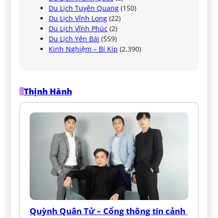
Du Lịch Tuyên Quang
(150)
Du Lịch Vĩnh Long
(22)
Du Lịch Vĩnh Phúc
(2)
Du Lịch Yên Bái
(559)
Kinh Nghiệm – Bí Kíp
(2.390)
Thịnh Hành
Quỳnh Quân Tử – Cổng thông tin cảnh 