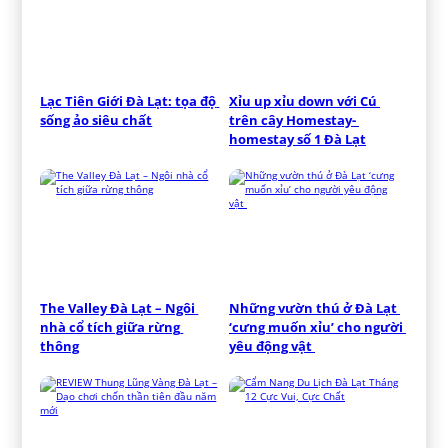
Lạc Tiên Giới Đà Lạt: tọa độ 
Xỉu up xỉu down với Cú 
sống ảo siêu chất
trên cây Homestay- 
homestay số 1 Đà Lạt
The Valley Đà Lạt – Ngôi 
Những vườn thú ở Đà Lạt 
nhà cổ tích giữa rừng 
‘cưng muốn xỉu’ cho người 
thông
yêu động vật 