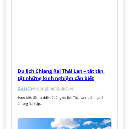
Du lịch Chiang Rai Thái Lan – tất tần 
tật những kinh nghiệm cần biết
Du Lịch
·
Kinhnghiemdulich.vn
Được biết đến là thiên đường du lịch Thái Lan, thành phố 
Chiang Rai hấp…