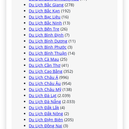
Du Lịch Bắc Giang
(278)
Du Lịch Bắc Kạn
(192)
Du Lịch Bạc Liêu
(16)
Du Lịch Bắc Ninh
(13)
Du Lịch Bến Tre
(26)
Du Lịch Bình Định
(7)
Du Lịch Bình Dương
(11)
Du Lịch Bình Phước
(3)
Du Lịch Bình Thuận
(14)
Du Lịch Cà Mau
(25)
Du Lịch Cần Thơ
(41)
Du Lịch Cao Bằng
(352)
Du Lịch Châu Á
(996)
Du Lịch Châu Âu
(954)
Du Lịch Châu Mỹ
(138)
Du Lịch Đà Lạt
(2.039)
Du Lịch Đà Nẵng
(2.033)
Du Lịch Đắk Lắk
(4)
Du Lịch Đắk Nông
(2)
Du Lịch Điện Biên
(205)
Du Lịch Đồng Nai
(3)