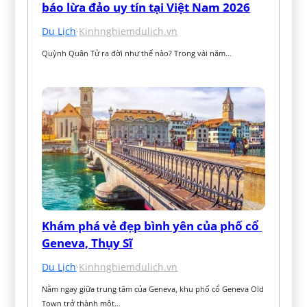
báo lừa đảo uy tín tại Việt Nam 2026
Du Lịch
·
Kinhnghiemdulich.vn
Quỳnh Quân Tử ra đời như thế nào? Trong vài năm…
Khám phá vẻ đẹp bình yên của phố cổ 
Geneva, Thụy Sĩ
Du Lịch
·
Kinhnghiemdulich.vn
Nằm ngay giữa trung tâm của Geneva, khu phố cổ Geneva Old 
Town trở thành một…