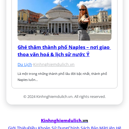
Ghé thăm thành phố Naples – nơi giao 
thoa văn hoá & lịch sử nước Ý
Du Lịch
·
Kinhnghiemdulich.vn
Là một trong những thành phố lâu đời bậc nhất, thành phố 
Naples luôn…
© 2024 Kinhnghiemdulich.vn. All rights reserved.
Kinhnghiemdulich
.vn
Giới Thiệu
Điều Khoản Sử Dụng
Chính Sách Bảo Mật
Liên Hệ