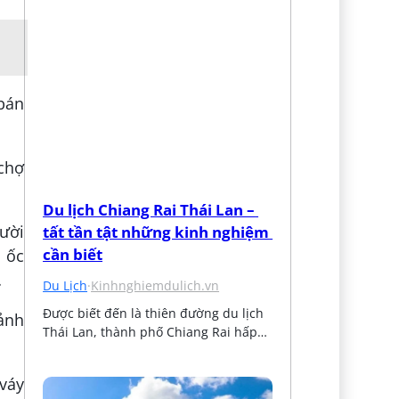
bán
 chợ
Du lịch Chiang Rai Thái Lan – 
gười
tất tần tật những kinh nghiệm 
cần biết
 ốc
…
Du Lịch
·
Kinhnghiemdulich.vn
Được biết đến là thiên đường du lịch 
oảnh
Thái Lan, thành phố Chiang Rai hấp…
váy