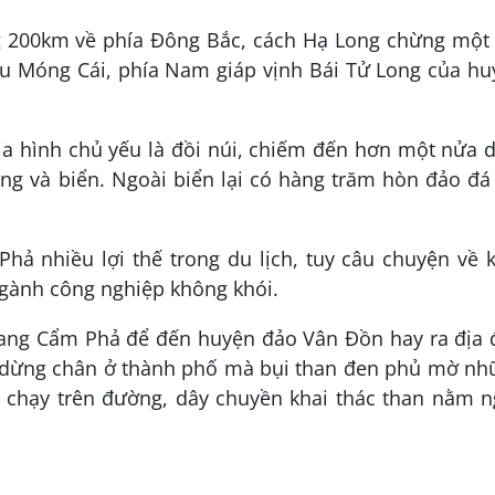
 200km về phía Đông Bắc, cách Hạ Long chừng một 
ầu Móng Cái, phía Nam giáp vịnh Bái Tử Long của h
ịa hình chủ yếu là đồi núi, chiếm đến hơn một nửa 
bằng và biển. Ngoài biển lại có hàng trăm hòn đảo đá
hả nhiều lợi thế trong du lịch, tuy câu chuyện về 
 ngành công nghiệp không khói.
ngang Cẩm Phả để đến huyện đảo Vân Đồn hay ra địa 
dừng chân ở thành phố mà bụi than đen phủ mờ nh
 ì chạy trên đường, dây chuyền khai thác than nằm 