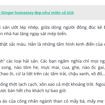
g Ginger homestay đẹp như miền cổ tích
i sản ướt lép nhép, giữa dòng người đông đúc kẻ 
n nhà hai tầng ngay sát mép biển.
 thật sắc màu. Hẳn là những tấm hình kinh điển của
nh” các loại hải sản. Các bạn ngắm nghía chỉ mọi n
á song, nào tôm he, mực mai, cua, ghẹ, nào ốc gai,
ao ôi, cứ la liệt trên các tấm trải, chậu xanh, xô đỏ
xuống thớt lạch cạch, xôn xao cả một khoảng trời. Ng
ược bán hết cho khách tự bao giờ.
à áo của công nhân ngành than có mấy bà, mấy mẹ 