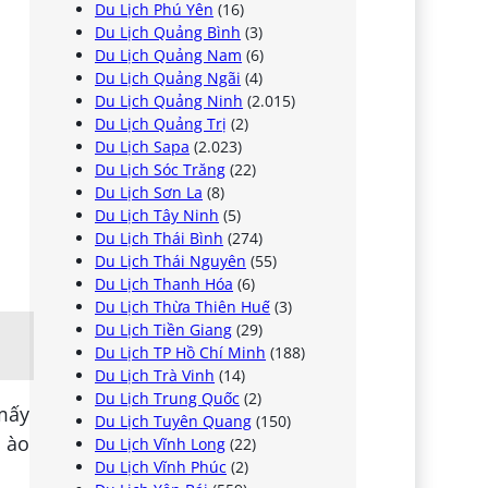
Du Lịch Phú Yên
(16)
Du Lịch Quảng Bình
(3)
Du Lịch Quảng Nam
(6)
Du Lịch Quảng Ngãi
(4)
Du Lịch Quảng Ninh
(2.015)
Du Lịch Quảng Trị
(2)
Du Lịch Sapa
(2.023)
Du Lịch Sóc Trăng
(22)
Du Lịch Sơn La
(8)
Du Lịch Tây Ninh
(5)
Du Lịch Thái Bình
(274)
Du Lịch Thái Nguyên
(55)
Du Lịch Thanh Hóa
(6)
Du Lịch Thừa Thiên Huế
(3)
Du Lịch Tiền Giang
(29)
Du Lịch TP Hồ Chí Minh
(188)
Du Lịch Trà Vinh
(14)
Du Lịch Trung Quốc
(2)
mấy
Du Lịch Tuyên Quang
(150)
 ào
Du Lịch Vĩnh Long
(22)
Du Lịch Vĩnh Phúc
(2)