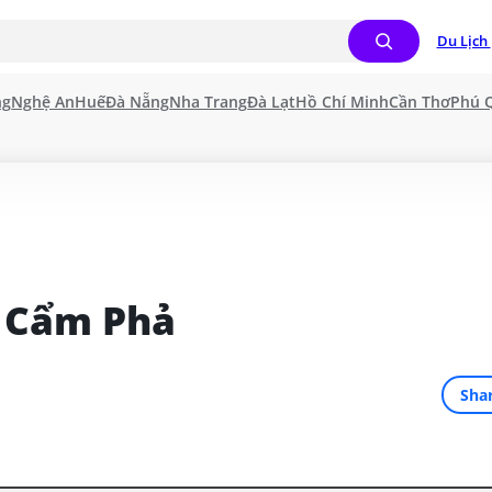
Du Lịch 
ng
Nghệ An
Huế
Đà Nẵng
Nha Trang
Đà Lạt
Hồ Chí Minh
Cần Thơ
Phú 
 Cẩm Phả
Sha