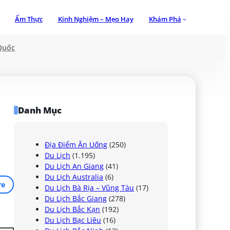
Ẩm Thực
Kinh Nghiệm – Mẹo Hay
Khám Phá
Quốc
Danh Mục
Địa Điểm Ăn Uống
(250)
Du Lịch
(1.195)
Du Lịch An Giang
(41)
Du Lịch Australia
(6)
re
Du Lịch Bà Rịa – Vũng Tàu
(17)
Du Lịch Bắc Giang
(278)
Du Lịch Bắc Kạn
(192)
Du Lịch Bạc Liêu
(16)