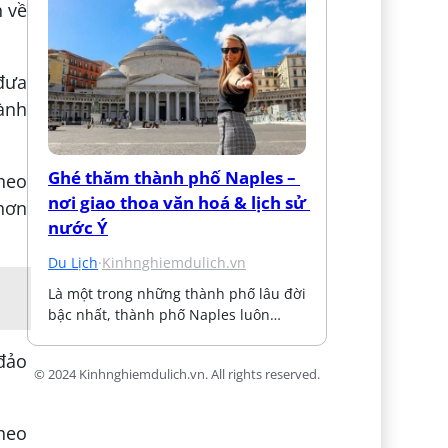
n về
 đưa
hành
Ghé thăm thành phố Naples – 
heo
nơi giao thoa văn hoá & lịch sử 
 hơn
nước Ý
Du Lịch
·
Kinhnghiemdulich.vn
Là một trong những thành phố lâu đời 
bậc nhất, thành phố Naples luôn…
 đảo
© 2024 Kinhnghiemdulich.vn. All rights reserved.
theo