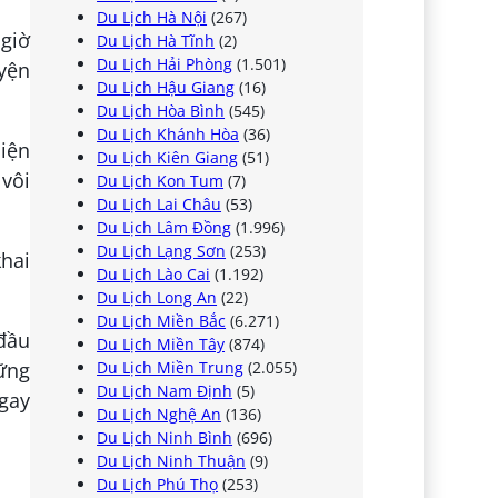
Du Lịch Hà Nội
(267)
giờ
Du Lịch Hà Tĩnh
(2)
Du Lịch Hải Phòng
(1.501)
uyện
Du Lịch Hậu Giang
(16)
Du Lịch Hòa Bình
(545)
Du Lịch Khánh Hòa
(36)
diện
Du Lịch Kiên Giang
(51)
 vôi
Du Lịch Kon Tum
(7)
Du Lịch Lai Châu
(53)
Du Lịch Lâm Đồng
(1.996)
Du Lịch Lạng Sơn
(253)
khai
Du Lịch Lào Cai
(1.192)
Du Lịch Long An
(22)
Du Lịch Miền Bắc
(6.271)
đầu
Du Lịch Miền Tây
(874)
Du Lịch Miền Trung
(2.055)
ững
Du Lịch Nam Định
(5)
ngay
Du Lịch Nghệ An
(136)
Du Lịch Ninh Bình
(696)
Du Lịch Ninh Thuận
(9)
Du Lịch Phú Thọ
(253)