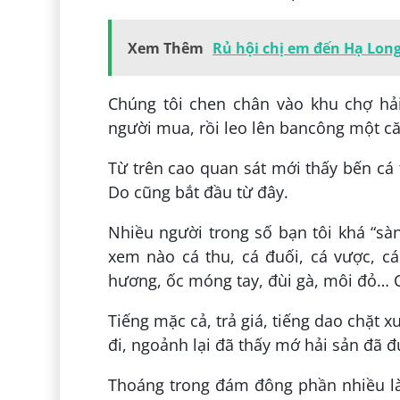
Xem Thêm
Rủ hội chị em đến Hạ Lon
Chúng tôi chen chân vào khu chợ hả
người mua, rồi leo lên bancông một că
Từ trên cao quan sát mới thấy bến cá
Do cũng bắt đầu từ đây.
Nhiều người trong số bạn tôi khá “sà
xem nào cá thu, cá đuối, cá vược, c
hương, ốc móng tay, đùi gà, môi đỏ… Ch
Tiếng mặc cả, trả giá, tiếng dao chặt 
đi, ngoảnh lại đã thấy mớ hải sản đã đ
Thoáng trong đám đông phần nhiều l