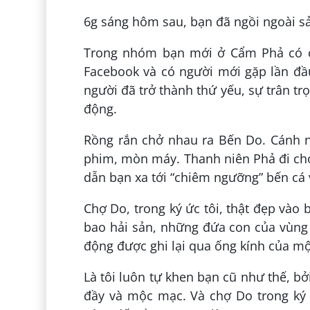
6g sáng hôm sau, bạn đã ngồi ngoài sả
Trong nhóm bạn mới ở Cẩm Phả có cả
Facebook và có người mới gặp lần đầ
người đã trở thành thứ yếu, sự trân tr
động.
Rồng rắn chở nhau ra Bến Do. Cánh n
phim, mòn máy. Thanh niên Phả đi chợ
dẫn bạn xa tới “chiêm ngưỡng” bến cá 
Chợ Do, trong ký ức tôi, thật đẹp và
bao hải sản, những đứa con của vùng 
động được ghi lại qua ống kính của m
Là tôi luôn tự khen bạn cũ như thế, b
đầy và mộc mạc. Và chợ Do trong ký ứ