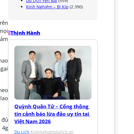
Du Lịch Yên Bái
(559)
Kinh Nghiệm – Bí Kíp
(2.390)
rên
mọi
Thịnh Hành
 cảm
hao
ngại
theo
 lao
Quỳnh Quân Tử – Cổng thông 
tin cảnh báo lừa đảo uy tín tại 
, đủ
Việt Nam 2026
– 4g
Du Lịch
·
Kinhnghiemdulich.vn