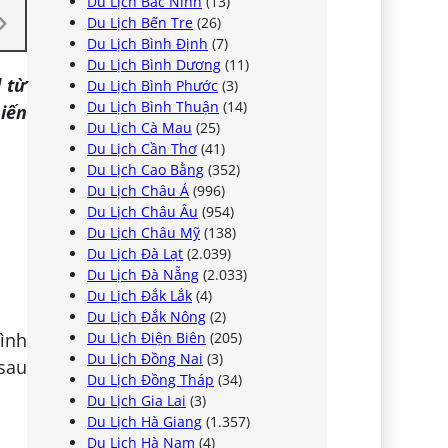
Du Lịch Bắc Ninh
(13)
Du Lịch Bến Tre
(26)
Du Lịch Bình Định
(7)
Du Lịch Bình Dương
(11)
 từ
Du Lịch Bình Phước
(3)
Du Lịch Bình Thuận
(14)
hiến
Du Lịch Cà Mau
(25)
Du Lịch Cần Thơ
(41)
Du Lịch Cao Bằng
(352)
Du Lịch Châu Á
(996)
Du Lịch Châu Âu
(954)
Du Lịch Châu Mỹ
(138)
Du Lịch Đà Lạt
(2.039)
Du Lịch Đà Nẵng
(2.033)
Du Lịch Đắk Lắk
(4)
Du Lịch Đắk Nông
(2)
Du Lịch Điện Biên
(205)
mình
Du Lịch Đồng Nai
(3)
 sau
Du Lịch Đồng Tháp
(34)
Du Lịch Gia Lai
(3)
Du Lịch Hà Giang
(1.357)
Du Lịch Hà Nam
(4)