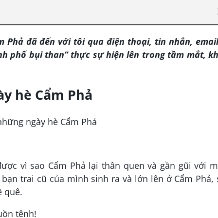
Phả đã đến với tôi qua điện thoại, tin nhắn, email
nh phố bụi than” thực sự hiện lên trong tầm mắt, k
gày hè Cẩm Phả
 được vì sao Cẩm Phả lại thân quen và gần gũi với 
bạn trai cũ của mình sinh ra và lớn lên ở Cẩm Phả,
ề quê.
uồn tênh!