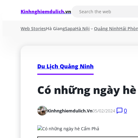
Kinhnghiemdulich
.vn
Web Stories
Hà Giang
Sapa
Hà Nội
Quảng Ninh
Hải Phò
Du Lịch Quảng Ninh
Có những ngày hè
0
Kinhnghiemdulich.vn
05/02/2024