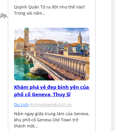
Quỳnh Quân Tử ra đời như thế nào? 
Trong vài năm…
gày,
Khám phá vẻ đẹp bình yên của 
phố cổ Geneva, Thụy Sĩ
Du Lịch
·
Kinhnghiemdulich.vn
Nằm ngay giữa trung tâm của Geneva, 
khu phố cổ Geneva Old Town trở 
thành một…