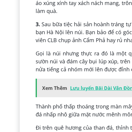
áo xúng xính tay xách nách mang, trôn
làm quà.
3.
Sau bữa tiệc hải sản hoành tráng tự
bạn Hà Nội lên núi. Bạn bảo để có gó
viên CLB chụp ảnh Cẩm Phả hay rủ nh
Gọi là núi nhưng thực ra đó là một
sườn núi và đám cây bụi lúp xúp, trên 
nửa tiếng cả nhóm mới lên được đỉnh 
Xem Thêm
Lưu luyến Bãi Dài Vân Đồ
Thành phố thấp thoáng trong màn mây mà
đá nhấp nhô giữa mặt nước mênh mô
Đi trên quê hương của than đá, thỉnh 