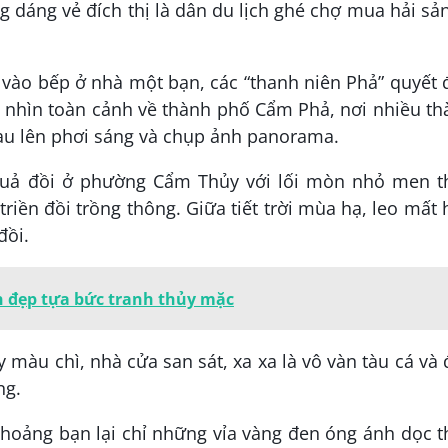
g dáng vẻ đích thị là dân du lịch ghé chợ mua hải sả
 vào bếp ở nhà một bạn, các “thanh niên Phả” quyết
c nhìn toàn cảnh về thành phố Cẩm Phả, nơi nhiều t
au lên phơi sáng và chụp ảnh panorama.
 quả đồi ở phường Cẩm Thủy với lối mòn nhỏ men t
triền đồi trồng thông. Giữa tiết trời mùa hạ, leo mất
đồi.
n đẹp tựa bức tranh thủy mặc
u chì, nhà cửa san sát, xa xa là vô vàn tàu cá và
ng.
thoảng bạn lại chỉ những vỉa vàng đen óng ánh dọc 