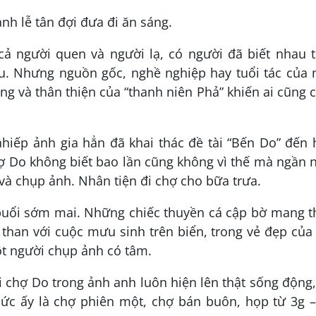
nh lễ tân đợi đưa đi ăn sáng.
 người quen và người lạ, có người đã biết nhau t
u. Nhưng nguồn gốc, nghề nghiệp hay tuổi tác của 
ọng và thân thiện của “thanh niên Phả” khiến ai cũng
hiếp ảnh gia hẳn đã khai thác đề tài “Bến Do” đến 
 Do không biết bao lần cũng không vì thế mà ngần 
và chụp ảnh. Nhân tiện đi chợ cho bữa trưa.
o buổi sớm mai. Những chiếc thuyền cá cập bờ mang 
than với cuộc mưu sinh trên biển, trong vẻ đẹp của
ột người chụp ảnh có tâm.
ởi chợ Do trong ảnh anh luôn hiện lên thật sống động
c ấy là chợ phiên một, chợ bán buôn, họp từ 3g 