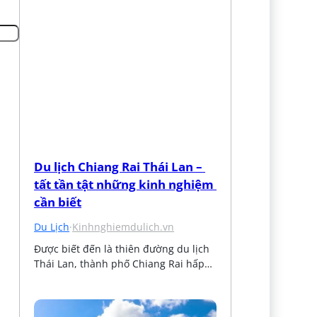
Du lịch Chiang Rai Thái Lan – 
tất tần tật những kinh nghiệm 
cần biết
Du Lịch
·
Kinhnghiemdulich.vn
Được biết đến là thiên đường du lịch 
Thái Lan, thành phố Chiang Rai hấp…