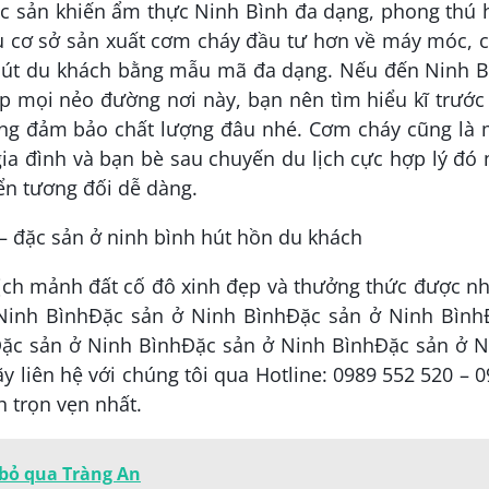
c sản khiến ẩm thực Ninh Bình đa dạng, phong thú 
u cơ sở sản xuất cơm cháy đầu tư hơn về máy móc, 
hút du khách bằng mẫu mã đa dạng. Nếu đến Ninh B
 mọi nẻo đường nơi này, bạn nên tìm hiểu kĩ trước
ng đảm bảo chất lượng đâu nhé. Cơm cháy cũng là 
a đình và bạn bè sau chuyến du lịch cực hợp lý đó
ển tương đối dễ dàng.
ịch mảnh đất cố đô xinh đẹp và thưởng thức được n
Ninh BìnhĐặc sản ở Ninh BìnhĐặc sản ở Ninh Bình
ặc sản ở Ninh BìnhĐặc sản ở Ninh BìnhĐặc sản ở N
liên hệ với chúng tôi qua Hotline: 0989 552 520 – 
 trọn vẹn nhất.
bỏ qua Tràng An