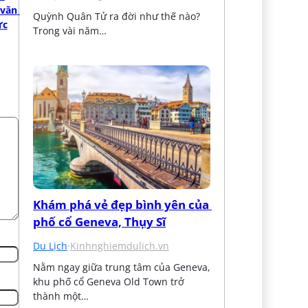
văn 
Quỳnh Quân Tử ra đời như thế nào? 
ực
Trong vài năm…
Khám phá vẻ đẹp bình yên của 
phố cổ Geneva, Thụy Sĩ
Du Lịch
·
Kinhnghiemdulich.vn
Nằm ngay giữa trung tâm của Geneva, 
khu phố cổ Geneva Old Town trở 
thành một…