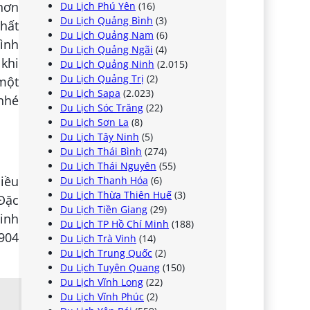
hơn
Du Lịch Phú Yên
(16)
Du Lịch Quảng Bình
(3)
chất
Du Lịch Quảng Nam
(6)
ình
Du Lịch Quảng Ngãi
(4)
 khi
Du Lịch Quảng Ninh
(2.015)
Du Lịch Quảng Trị
(2)
một
Du Lịch Sapa
(2.023)
 nhé
Du Lịch Sóc Trăng
(22)
Du Lịch Sơn La
(8)
Du Lịch Tây Ninh
(5)
Du Lịch Thái Bình
(274)
Du Lịch Thái Nguyên
(55)
hiều
Du Lịch Thanh Hóa
(6)
Du Lịch Thừa Thiên Huế
(3)
Đặc
Du Lịch Tiền Giang
(29)
inh
Du Lịch TP Hồ Chí Minh
(188)
0904
Du Lịch Trà Vinh
(14)
Du Lịch Trung Quốc
(2)
Du Lịch Tuyên Quang
(150)
Du Lịch Vĩnh Long
(22)
Du Lịch Vĩnh Phúc
(2)