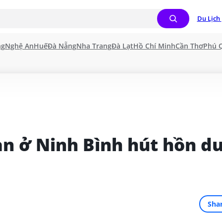
Du Lịch 
ng
Nghệ An
Huế
Đà Nẵng
Nha Trang
Đà Lạt
Hồ Chí Minh
Cần Thơ
Phú 
n ở Ninh Bình hút hồn du
Sha