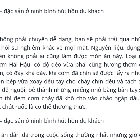
ông phải chuyện dễ dạng, bạn sẽ phải trải qua nh
i hỏi sự nghiêm khắc về mọi mặt. Nguyên liệu, dụng
ên không phải ai cũng làm được món ăn này. Loại 
ơm Hải Hậu, có độ dẻo vừa phải cùng hương thơm 
n, có đáy khá dày, khi cơm đã chín sẽ được lấy ra n
rên bếp vừa xoay đều tay cho cháy chín đều và tách
a, để nguội, bẻ thành những miếng nhỏ bằng bàn tay
ăn thì đem cơm cháy đã khô cho vào chảo ngập dầu
 chút ruốc là có thể thưởng thức.
ăn dân dã trong cuộc sống thường nhất nhưng giờ 