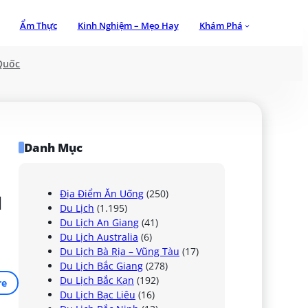
Ẩm Thực
Kinh Nghiệm – Mẹo Hay
Khám Phá
Quốc
Danh Mục
 
Địa Điểm Ăn Uống
(250)
Du Lịch
(1.195)
Du Lịch An Giang
(41)
Du Lịch Australia
(6)
Du Lịch Bà Rịa – Vũng Tàu
(17)
Du Lịch Bắc Giang
(278)
Du Lịch Bắc Kạn
(192)
re
Du Lịch Bạc Liêu
(16)