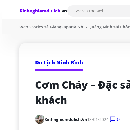
Kinhnghiemdulich
.vn
Web Stories
Hà Giang
Sapa
Hà Nội
Quảng Ninh
Hải Phò
Du Lịch Ninh Bình
Cơm Cháy – Đặc sả
khách
0
Kinhnghiemdulich.vn
13/01/2024