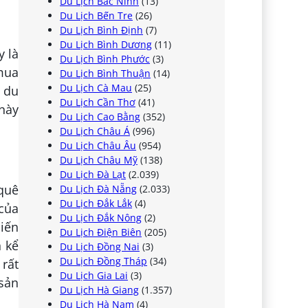
Du Lịch Bắc Ninh
(13)
Du Lịch Bến Tre
(26)
Du Lịch Bình Định
(7)
Du Lịch Bình Dương
(11)
y là
Du Lịch Bình Phước
(3)
 mua
Du Lịch Bình Thuận
(14)
Du Lịch Cà Mau
(25)
n du
Du Lịch Cần Thơ
(41)
này
Du Lịch Cao Bằng
(352)
Du Lịch Châu Á
(996)
Du Lịch Châu Âu
(954)
Du Lịch Châu Mỹ
(138)
Du Lịch Đà Lạt
(2.039)
 quê
Du Lịch Đà Nẵng
(2.033)
Du Lịch Đắk Lắk
(4)
của
Du Lịch Đắk Nông
(2)
hiến
Du Lịch Điện Biên
(205)
n kể
Du Lịch Đồng Nai
(3)
Du Lịch Đồng Tháp
(34)
 rất
Du Lịch Gia Lai
(3)
sản
Du Lịch Hà Giang
(1.357)
Du Lịch Hà Nam
(4)