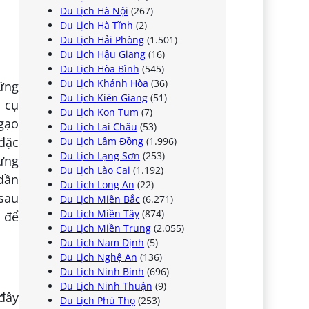
Du Lịch Hà Nội
(267)
Du Lịch Hà Tĩnh
(2)
Du Lịch Hải Phòng
(1.501)
Du Lịch Hậu Giang
(16)
Du Lịch Hòa Bình
(545)
Du Lịch Khánh Hòa
(36)
ững
Du Lịch Kiên Giang
(51)
 cụ
Du Lịch Kon Tum
(7)
gạo
Du Lịch Lai Châu
(53)
đặc
Du Lịch Lâm Đồng
(1.996)
Du Lịch Lạng Sơn
(253)
hưng
Du Lịch Lào Cai
(1.192)
 dần
Du Lịch Long An
(22)
 sau
Du Lịch Miền Bắc
(6.271)
Du Lịch Miền Tây
(874)
 để
Du Lịch Miền Trung
(2.055)
Du Lịch Nam Định
(5)
Du Lịch Nghệ An
(136)
Du Lịch Ninh Bình
(696)
Du Lịch Ninh Thuận
(9)
đây
Du Lịch Phú Thọ
(253)