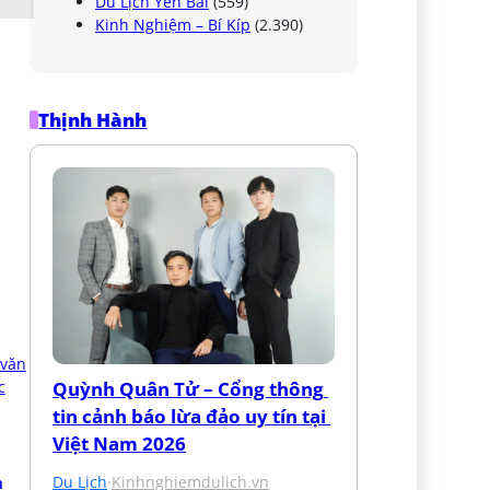
Du Lịch Yên Bái
(559)
Kinh Nghiệm – Bí Kíp
(2.390)
Thịnh Hành
Quỳnh Quân Tử – Cổng thông 
tin cảnh báo lừa đảo uy tín tại 
Việt Nam 2026
Du Lịch
·
Kinhnghiemdulich.vn
 