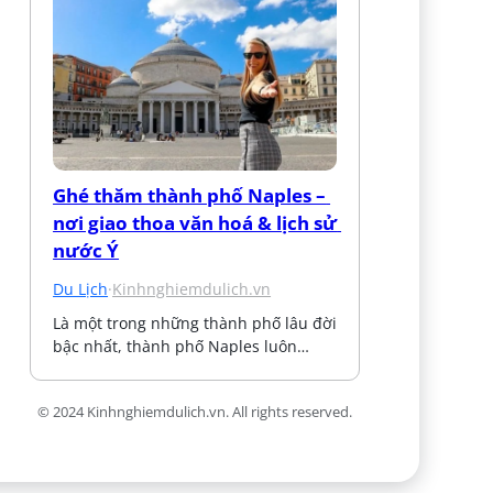
Ghé thăm thành phố Naples – 
nơi giao thoa văn hoá & lịch sử 
nước Ý
Du Lịch
·
Kinhnghiemdulich.vn
Là một trong những thành phố lâu đời 
bậc nhất, thành phố Naples luôn…
© 2024 Kinhnghiemdulich.vn. All rights reserved.