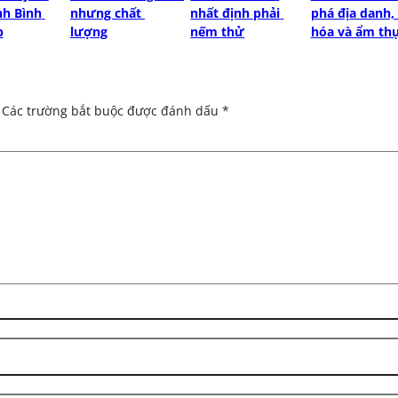
h Bình 
nhưng chất 
nhất định phải 
phá địa danh, 
p
lượng
nếm thử
hóa và ẩm th
Các trường bắt buộc được đánh dấu
*