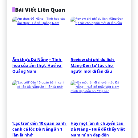
Bài Viết Liên Quan
Ẩm thực Đà Nẵng – Tinh 
Review chi phí du lịch 
hoa của ẩm thực Huế và 
Măng Đen tự túc cho 
Quảng Nam
người mới đi lần đầu
‘Lạc trôi’ đến 10 quán bánh 
Hãy một lần đi chuyến tàu 
canh cá lóc Đà Nẵng ăn 1 
Đà Nẵng – Huế để thấy Việt 
lần là nhớ
Nam mình đẹp đến 