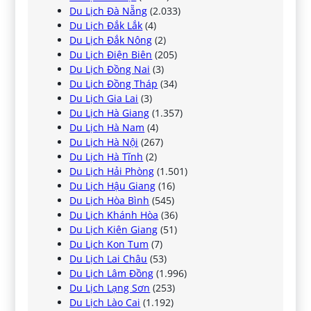
Du Lịch Đà Nẵng
(2.033)
Du Lịch Đắk Lắk
(4)
Du Lịch Đắk Nông
(2)
Du Lịch Điện Biên
(205)
Du Lịch Đồng Nai
(3)
Du Lịch Đồng Tháp
(34)
Du Lịch Gia Lai
(3)
Du Lịch Hà Giang
(1.357)
Du Lịch Hà Nam
(4)
Du Lịch Hà Nội
(267)
Du Lịch Hà Tĩnh
(2)
Du Lịch Hải Phòng
(1.501)
Du Lịch Hậu Giang
(16)
Du Lịch Hòa Bình
(545)
Du Lịch Khánh Hòa
(36)
Du Lịch Kiên Giang
(51)
Du Lịch Kon Tum
(7)
Du Lịch Lai Châu
(53)
Du Lịch Lâm Đồng
(1.996)
Du Lịch Lạng Sơn
(253)
Du Lịch Lào Cai
(1.192)