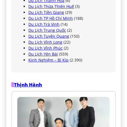
Du Lịch Thanh Hóa
(6)
Du Lịch Thừa Thiên Huế
(3)
Du Lịch Tiền Giang
(29)
Du Lịch TP Hồ Chí Minh
(188)
Du Lịch Trà Vinh
(14)
Du Lịch Trung Quốc
(2)
Du Lịch Tuyên Quang
(150)
Du Lịch Vĩnh Long
(22)
Du Lịch Vĩnh Phúc
(2)
Du Lịch Yên Bái
(559)
Kinh Nghiệm – Bí Kíp
(2.390)
Thịnh Hành