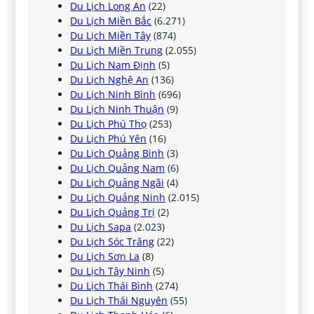
Du Lịch Long An
(22)
Du Lịch Miền Bắc
(6.271)
Du Lịch Miền Tây
(874)
Du Lịch Miền Trung
(2.055)
Du Lịch Nam Định
(5)
Du Lịch Nghệ An
(136)
Du Lịch Ninh Bình
(696)
Du Lịch Ninh Thuận
(9)
Du Lịch Phú Thọ
(253)
Du Lịch Phú Yên
(16)
Du Lịch Quảng Bình
(3)
Du Lịch Quảng Nam
(6)
Du Lịch Quảng Ngãi
(4)
Du Lịch Quảng Ninh
(2.015)
Du Lịch Quảng Trị
(2)
Du Lịch Sapa
(2.023)
Du Lịch Sóc Trăng
(22)
Du Lịch Sơn La
(8)
Du Lịch Tây Ninh
(5)
Du Lịch Thái Bình
(274)
Du Lịch Thái Nguyên
(55)