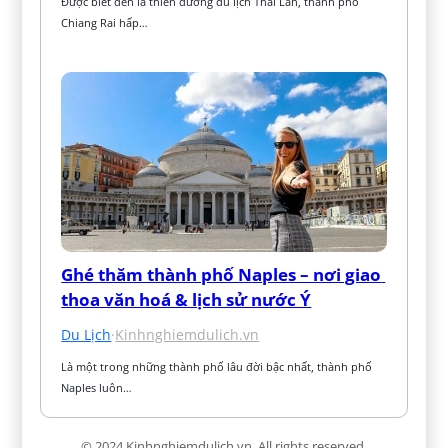
Được biết đến là thiên đường du lịch Thái Lan, thành phố 
Chiang Rai hấp…
Ghé thăm thành phố Naples – nơi giao 
thoa văn hoá & lịch sử nước Ý
Du Lịch
·
Kinhnghiemdulich.vn
Là một trong những thành phố lâu đời bậc nhất, thành phố 
Naples luôn…
© 2024 Kinhnghiemdulich.vn. All rights reserved.