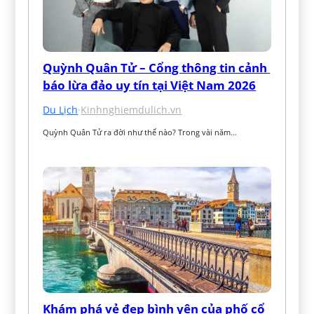
Quỳnh Quân Tử – Cổng thông tin cảnh 
báo lừa đảo uy tín tại Việt Nam 2026
Du Lịch
·
Kinhnghiemdulich.vn
Quỳnh Quân Tử ra đời như thế nào? Trong vài năm…
Khám phá vẻ đẹp bình yên của phố cổ 