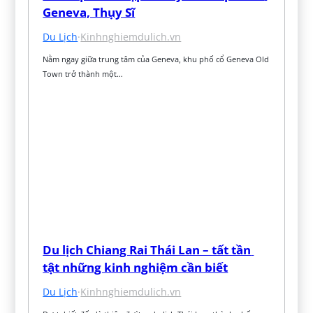
Geneva, Thụy Sĩ
Du Lịch
·
Kinhnghiemdulich.vn
Nằm ngay giữa trung tâm của Geneva, khu phố cổ Geneva Old 
Town trở thành một…
Du lịch Chiang Rai Thái Lan – tất tần 
tật những kinh nghiệm cần biết
Du Lịch
·
Kinhnghiemdulich.vn