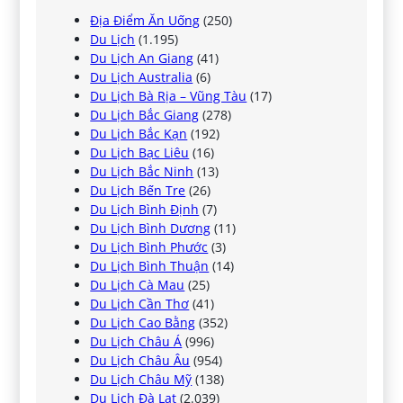
Địa Điểm Ăn Uống
(250)
Du Lịch
(1.195)
Du Lịch An Giang
(41)
Du Lịch Australia
(6)
Du Lịch Bà Rịa – Vũng Tàu
(17)
Du Lịch Bắc Giang
(278)
Du Lịch Bắc Kạn
(192)
Du Lịch Bạc Liêu
(16)
Du Lịch Bắc Ninh
(13)
Du Lịch Bến Tre
(26)
Du Lịch Bình Định
(7)
Du Lịch Bình Dương
(11)
Du Lịch Bình Phước
(3)
Du Lịch Bình Thuận
(14)
Du Lịch Cà Mau
(25)
Du Lịch Cần Thơ
(41)
Du Lịch Cao Bằng
(352)
Du Lịch Châu Á
(996)
Du Lịch Châu Âu
(954)
Du Lịch Châu Mỹ
(138)
Du Lịch Đà Lạt
(2.039)