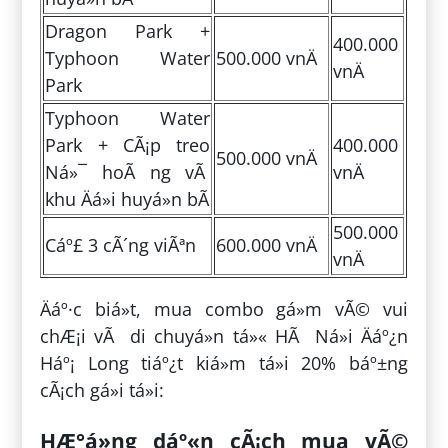
Dragon Park +
400.000
Typhoon Water
500.000 vnÄ
vnÄ
Park
Typhoon Water
Park + CÃ¡p treo
400.000
500.000 vnÄ
Ná»¯ hoÃ ng vÃ
vnÄ
khu Äá»i huyá»n bÃ­
500.000
Cáº£ 3 cÃ´ng viÃªn
600.000 vnÄ
vnÄ
Äáº·c biá»t, mua combo gá»m vÃ© vui
chÆ¡i vÃ di chuyá»n tá»« HÃ Ná»i Äáº¿n
Háº¡ Long tiáº¿t kiá»m tá»i 20% báº±ng
cÃ¡ch gá»i tá»i:
HÆ°á»ng dáº«n cÃ¡ch mua vÃ©