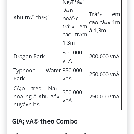
NgÆ°á»i
lá»n
Tráº» em
Khu trÃ² chÆ¡i
hoáº·c
cao tá»« 1m
tráº» em
â 1,3m
cao trÃªn
1,3m
300.000
Dragon Park
200.000 vnÄ
vnÄ
Typhoon Water
350.000
250.000 vnÄ
Park
vnÄ
CÃ¡p treo Ná»¯
350.000
hoÃ ng â Khu Äá»i
250.000 vnÄ
vnÄ
huyá»n bÃ­
GiÃ¡ vÃ© theo Combo