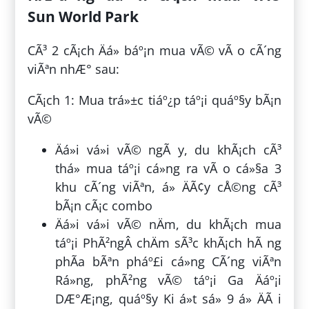
Sun World Park
CÃ³ 2 cÃ¡ch Äá» báº¡n mua vÃ© vÃ o cÃ´ng
viÃªn nhÆ° sau:
CÃ¡ch 1: Mua trá»±c tiáº¿p táº¡i quáº§y bÃ¡n
vÃ©
Äá»i vá»i vÃ© ngÃ y, du khÃ¡ch cÃ³
thá» mua táº¡i cá»ng ra vÃ o cá»§a 3
khu cÃ´ng viÃªn, á» ÄÃ¢y cÅ©ng cÃ³
bÃ¡n cÃ¡c combo
Äá»i vá»i vÃ© nÄm, du khÃ¡ch mua
táº¡i PhÃ²ngÂ chÄm sÃ³c khÃ¡ch hÃ ng
phÃ­a bÃªn pháº£i cá»ng CÃ´ng viÃªn
Rá»ng, phÃ²ng vÃ© táº¡i Ga Äáº¡i
DÆ°Æ¡ng, quáº§y Ki á»t sá» 9 á» ÄÃ i