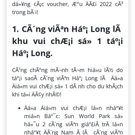
dá»¥ng cÃ¡c voucher, Æ°u ÄÃ£i 2022 cÃ³
trong bÃ i!
1. CÃ´ng viÃªn Háº¡ Long lÃ
khu vui chÆ¡i sá» 1 táº¡i
Háº¡ Long.
CÃ¹ng chÃºng mÃ¬nh tÃ¬m hiá»u lÃ½ do
táº¡i saoÂ cÃ´ng viÃªn Háº¡ Long lÃ Äá»a
Äiá»m vui chÆ¡i sá» 1 dÃ nh cho du khÃ¡ch
khi tá»i ÄÃ¢y nhÃ©!
Äá»a Äiá»m vui chÆ¡i lá»n nháº¥t
miá»n Báº¯c: Sun World Park sá»
há»¯u 2 cÃ´ng viÃªn giáº£iÂ trÃ­ lá»n
nháº¥t ÄÃ´ng Nam Ã lÃ cÃ´ng viÃªn