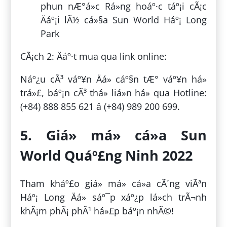
phun nÆ°á»c Rá»ng hoáº·c táº¡i cÃ¡c
Äáº¡i lÃ½ cá»§a Sun World Háº¡ Long
Park
CÃ¡ch 2: Äáº·t mua qua link online:
Náº¿u cÃ³ váº¥n Äá» cáº§n tÆ° váº¥n há»
trá»£, báº¡n cÃ³ thá» liá»n há» qua Hotline:
(+84) 888 855 621 â (+84) 989 200 699.
5. Giá» má» cá»­a Sun
World Quáº£ng Ninh 2022
Tham kháº£o giá» má» cá»­a cÃ´ng viÃªn
Háº¡ Long Äá» sáº¯p xáº¿p lá»ch trÃ¬nh
khÃ¡m phÃ¡ phÃ¹ há»£p báº¡n nhÃ©!