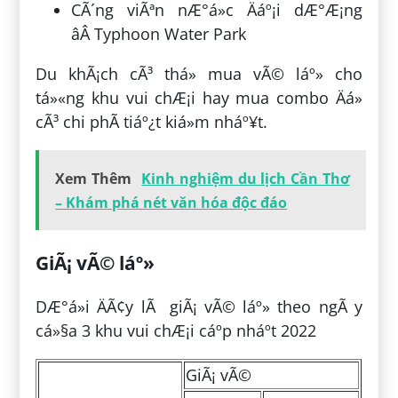
CÃ´ng viÃªn nÆ°á»c Äáº¡i dÆ°Æ¡ng
âÂ Typhoon Water Park
Du khÃ¡ch cÃ³ thá» mua vÃ© láº» cho
tá»«ng khu vui chÆ¡i hay mua combo Äá»
cÃ³ chi phÃ­ tiáº¿t kiá»m nháº¥t.
Xem Thêm
Kinh nghiệm du lịch Cần Thơ
– Khám phá nét văn hóa độc đáo
GiÃ¡ vÃ© láº»
DÆ°á»i ÄÃ¢y lÃ giÃ¡ vÃ© láº» theo ngÃ y
cá»§a 3 khu vui chÆ¡i cáº­p nháº­t 2022
GiÃ¡ vÃ©