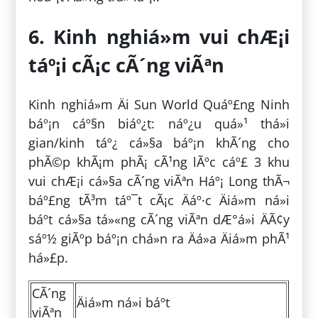
6. Kinh nghiá»m vui chÆ¡i
táº¡i cÃ¡c cÃ´ng viÃªn
Kinh nghiá»m Äi Sun World Quáº£ng Ninh
báº¡n cáº§n biáº¿t: náº¿u quá»¹ thá»i
gian/kinh táº¿ cá»§a báº¡n khÃ´ng cho
phÃ©p khÃ¡m phÃ¡ cÃ¹ng lÃºc cáº£ 3 khu
vui chÆ¡i cá»§a cÃ´ng viÃªn Háº¡ Long thÃ¬
báº£ng tÃ³m táº¯t cÃ¡c Äáº·c Äiá»m ná»i
báº­t cá»§a tá»«ng cÃ´ng viÃªn dÆ°á»i ÄÃ¢y
sáº½ giÃºp báº¡n chá»n ra Äá»a Äiá»m phÃ¹
há»£p.
CÃ´ng
Äiá»m ná»i báº­t
viÃªn