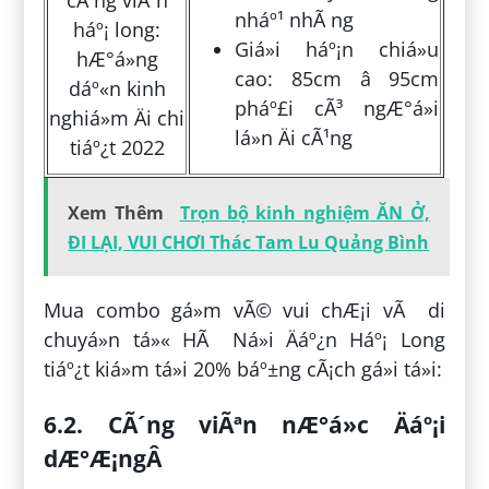
nháº¹ nhÃ ng
Giá»i háº¡n chiá»u
cao: 85cm â 95cm
pháº£i cÃ³ ngÆ°á»i
lá»n Äi cÃ¹ng
Xem Thêm
Trọn bộ kinh nghiệm ĂN Ở,
ĐI LẠI, VUI CHƠI Thác Tam Lu Quảng Bình
Mua combo gá»m vÃ© vui chÆ¡i vÃ di
chuyá»n tá»« HÃ Ná»i Äáº¿n Háº¡ Long
tiáº¿t kiá»m tá»i 20% báº±ng cÃ¡ch gá»i tá»i:
6.2. CÃ´ng viÃªn nÆ°á»c Äáº¡i
dÆ°Æ¡ngÂ