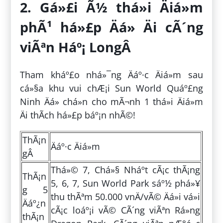
2. Gá»£i Ã½ thá»i Äiá»m
phÃ¹ há»£p Äá» Äi cÃ´ng
viÃªn Háº¡ LongÂ
Tham kháº£o nhá»¯ng Äáº·c Äiá»m sau
cá»§a khu vui chÆ¡i Sun World Quáº£ng
Ninh Äá» chá»n cho mÃ¬nh 1 thá»i Äiá»m
Äi thÃ­ch há»£p báº¡n nhÃ©!
ThÃ¡n
Äáº·c Äiá»m
gÂ
Thá»© 7, Chá»§ Nháº­t cÃ¡c thÃ¡ng
ThÃ¡n
5, 6, 7, Sun World Park sáº½ phá»¥
g 5
thu thÃªm 50.000 vnÄ/vÃ© Äá»i vá»i
Äáº¿n
cÃ¡c loáº¡i vÃ© CÃ´ng viÃªn Rá»ng
thÃ¡n