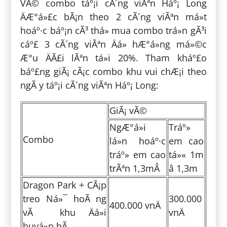
VÃ© combo táº¡i cÃ´ng viÃªn Háº¡ Long
ÄÆ°á»£c bÃ¡n theo 2 cÃ´ng viÃªn má»t
hoáº·c báº¡n cÃ³ thá» mua combo trá»n gÃ³i
cáº£ 3 cÃ´ng viÃªn Äá» hÆ°á»ng má»©c
Æ°u ÄÃ£i lÃªn tá»i 20%. Tham kháº£o
báº£ng giÃ¡ cÃ¡c combo khu vui chÆ¡i theo
ngÃ y táº¡i cÃ´ng viÃªn Háº¡ Long:
GiÃ¡ vÃ©
NgÆ°á»i
Tráº»
Combo
lá»n hoáº·c
em cao
tráº» em cao
tá»« 1m
trÃªn 1,3mÂ
â 1,3m
Dragon Park + CÃ¡p
treo Ná»¯ hoÃ ng
300.000
400.000 vnÄ
vÃ khu Äá»i
vnÄ
huyá»n bÃ­