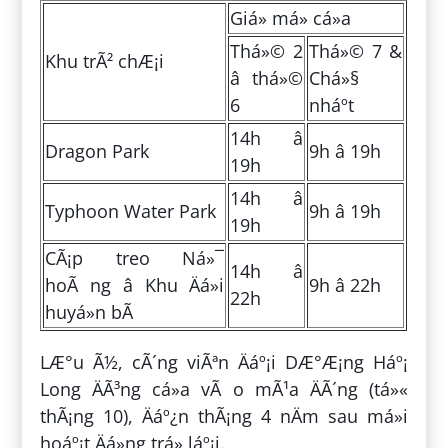
Giá» má» cá»­a
Thá»© 2
Thá»© 7 &
Khu trÃ² chÆ¡i
â thá»©
Chá»§
6
nháº­t
14h â
Dragon Park
9h â 19h
19h
14h â
Typhoon Water Park
9h â 19h
19h
CÃ¡p treo Ná»¯
14h â
hoÃ ng â Khu Äá»i
9h â 22h
22h
huyá»n bÃ­
LÆ°u Ã½, cÃ´ng viÃªn Äáº¡i DÆ°Æ¡ng Háº¡
Long ÄÃ³ng cá»­a vÃ o mÃ¹a ÄÃ´ng (tá»«
thÃ¡ng 10), Äáº¿n thÃ¡ng 4 nÄm sau má»i
hoáº¡t Äá»ng trá» láº¡i.