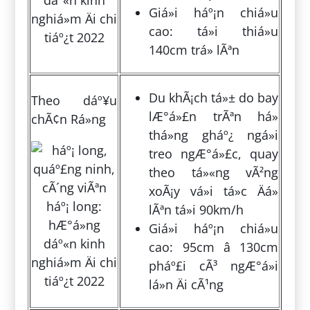
Giá»i háº¡n chiá»u
cao: tá»i thiá»u
140cm trá» lÃªn
Du khÃ¡ch tá»± do bay
Theo dáº¥u
lÆ°á»£n trÃªn há»
chÃ¢n Rá»ng
thá»ng gháº¿ ngá»i
treo ngÆ°á»£c, quay
theo tá»«ng vÃ²ng
xoÃ¡y vá»i tá»c Äá»
lÃªn tá»i 90km/h
Giá»i háº¡n chiá»u
cao: 95cm â 130cm
pháº£i cÃ³ ngÆ°á»i
lá»n Äi cÃ¹ng