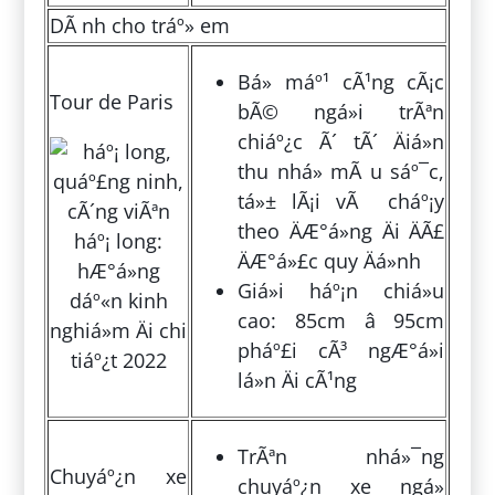
DÃ nh cho tráº» em
Bá» máº¹ cÃ¹ng cÃ¡c
Tour de Paris
bÃ© ngá»i trÃªn
chiáº¿c Ã´ tÃ´ Äiá»n
thu nhá» mÃ u sáº¯c,
tá»± lÃ¡i vÃ cháº¡y
theo ÄÆ°á»ng Äi ÄÃ£
ÄÆ°á»£c quy Äá»nh
Giá»i háº¡n chiá»u
cao: 85cm â 95cm
pháº£i cÃ³ ngÆ°á»i
lá»n Äi cÃ¹ng
TrÃªn nhá»¯ng
Chuyáº¿n xe
chuyáº¿n xe ngá»