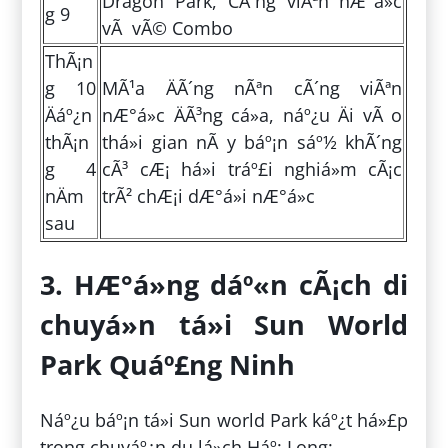
Dragon Park, CÃ´ng viÃªn nÆ°á»c
g 9
vÃ vÃ© Combo
ThÃ¡n
g 10
MÃ¹a ÄÃ´ng nÃªn cÃ´ng viÃªn
Äáº¿n
nÆ°á»c ÄÃ³ng cá»­a, náº¿u Äi vÃ o
thÃ¡n
thá»i gian nÃ y báº¡n sáº½ khÃ´ng
g 4
cÃ³ cÆ¡ há»i tráº£i nghiá»m cÃ¡c
nÄm
trÃ² chÆ¡i dÆ°á»i nÆ°á»c
sau
3. HÆ°á»ng dáº«n cÃ¡ch di
chuyá»n tá»i Sun World
Park Quáº£ng Ninh
Náº¿u báº¡n tá»i Sun world Park káº¿t há»£p
trong chuyáº¿n du lá»ch Háº¡ Long: