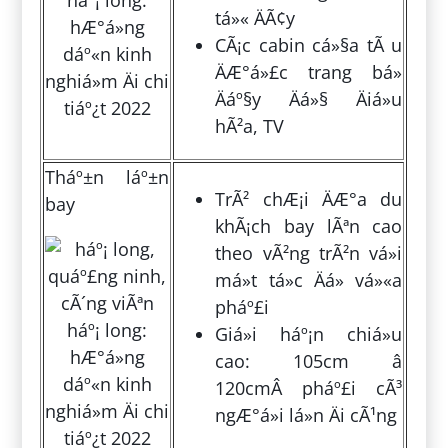
tá»« ÄÃ¢y
CÃ¡c cabin cá»§a tÃ u
ÄÆ°á»£c trang bá»
Äáº§y Äá»§ Äiá»u
hÃ²a, TV
Tháº±n láº±n
TrÃ² chÆ¡i ÄÆ°a du
bay
khÃ¡ch bay lÃªn cao
theo vÃ²ng trÃ²n vá»i
má»t tá»c Äá» vá»«a
pháº£i
Giá»i háº¡n chiá»u
cao: 105cm â
120cmÂ pháº£i cÃ³
ngÆ°á»i lá»n Äi cÃ¹ng