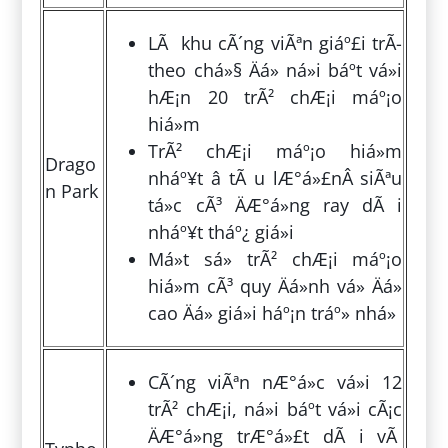
LÃ khu cÃ´ng viÃªn giáº£i trÃ­
theo chá»§ Äá» ná»i báº­t vá»i
hÆ¡n 20 trÃ² chÆ¡i máº¡o
hiá»m
TrÃ² chÆ¡i máº¡o hiá»m
Drago
nháº¥t â tÃ u lÆ°á»£nÂ siÃªu
n Park
tá»c cÃ³ ÄÆ°á»ng ray dÃ i
nháº¥t tháº¿ giá»i
Má»t sá» trÃ² chÆ¡i máº¡o
hiá»m cÃ³ quy Äá»nh vá» Äá»
cao Äá» giá»i háº¡n tráº» nhá»
CÃ´ng viÃªn nÆ°á»c vá»i 12
trÃ² chÆ¡i, ná»i báº­t vá»i cÃ¡c
ÄÆ°á»ng trÆ°á»£t dÃ i vÃ