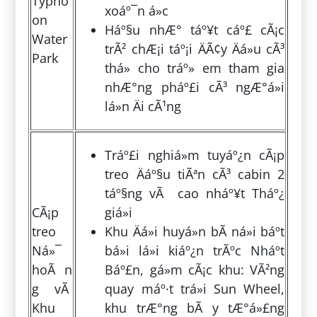
Typho
xoáº¯n á»c
on
Háº§u nhÆ° táº¥t cáº£ cÃ¡c
Water
trÃ² chÆ¡i táº¡i ÄÃ¢y Äá»u cÃ³
Park
thá» cho tráº» em tham gia
nhÆ°ng pháº£i cÃ³ ngÆ°á»i
lá»n Äi cÃ¹ng
Tráº£i nghiá»m tuyáº¿n cÃ¡p
treo Äáº§u tiÃªn cÃ³ cabin 2
táº§ng vÃ cao nháº¥t Tháº¿
CÃ¡p
giá»i
treo
Khu Äá»i huyá»n bÃ­ ná»i báº­t
Ná»¯
bá»i lá»i kiáº¿n trÃºc Nháº­t
hoÃ n
Báº£n, gá»m cÃ¡c khu: VÃ²ng
g vÃ
quay máº·t trá»i Sun Wheel,
Khu
khu trÆ°ng bÃ y tÆ°á»£ng