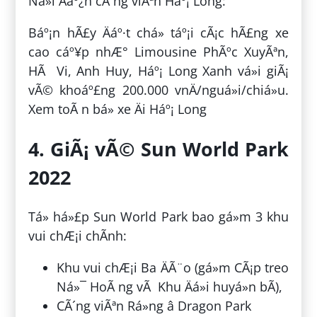
Ná»i Äáº¿n cÃ´ng viÃªn Háº¡ Long:
Báº¡n hÃ£y Äáº·t chá» táº¡i cÃ¡c hÃ£ng xe
cao cáº¥p nhÆ° Limousine PhÃºc XuyÃªn,
HÃ Vi, Anh Huy, Háº¡ Long Xanh vá»i giÃ¡
vÃ© khoáº£ng 200.000 vnÄ/nguá»i/chiá»u.
Xem toÃ n bá» xe Äi Háº¡ Long
4. GiÃ¡ vÃ© Sun World Park
2022
Tá» há»£p Sun World Park bao gá»m 3 khu
vui chÆ¡i chÃ­nh:
Khu vui chÆ¡i Ba ÄÃ¨o (gá»m CÃ¡p treo
Ná»¯ HoÃ ng vÃ Khu Äá»i huyá»n bÃ­),
CÃ´ng viÃªn Rá»ng â Dragon Park