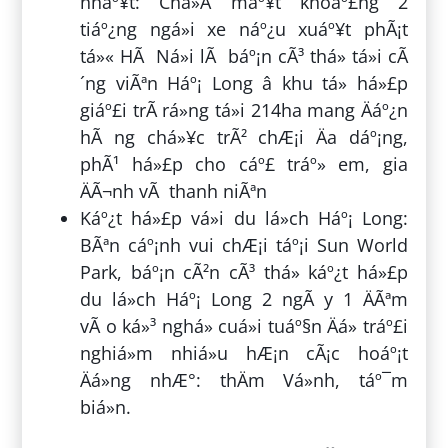
nháº¥t: Chá»Â máº¥t khoáº£ng 2
tiáº¿ng ngá»i xe náº¿u xuáº¥t phÃ¡t
tá»« HÃ Ná»i lÃ báº¡n cÃ³ thá» tá»i cÃ
´ng viÃªn Háº¡ Long â khu tá» há»£p
giáº£i trÃ­ rá»ng tá»i 214ha mang Äáº¿n
hÃ ng chá»¥c trÃ² chÆ¡i Äa dáº¡ng,
phÃ¹ há»£p cho cáº£ tráº» em, gia
ÄÃ¬nh vÃ thanh niÃªn
Káº¿t há»£p vá»i du lá»ch Háº¡ Long:
BÃªn cáº¡nh vui chÆ¡i táº¡i Sun World
Park, báº¡n cÃ²n cÃ³ thá» káº¿t há»£p
du lá»ch Háº¡ Long 2 ngÃ y 1 ÄÃªm
vÃ o ká»³ nghá» cuá»i tuáº§n Äá» tráº£i
nghiá»m nhiá»u hÆ¡n cÃ¡c hoáº¡t
Äá»ng nhÆ°: thÄm Vá»nh, táº¯m
biá»n.