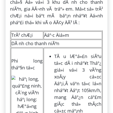
chá»§ Äá» vá»i 3 khu dÃ nh cho thanh
niÃªn, gia ÄÃ¬nh vÃ tráº» em. Má»t sá» trÃ²
chÆ¡i ná»i báº­t mÃ báº¡n nháº¥t Äá»nh
pháº£i thá»­ khi vÃ o ÄÃ¢y ÄÃ³ lÃ :
TrÃ² chÆ¡i
Äáº·c Äiá»m
DÃ nh cho thanh niÃªn
TÃ u lÆ°á»£n siÃªu
Phi long
tá»c dÃ i nháº¥t Tháº¿
tháº§n tá»c
giá»i vá»i 3 vÃ²ng
xoÃ¡y cá»±c
Äáº¡i,Â váº­n tá»c lá»n
nháº¥t Äáº¡t 105km/h,
mang Äáº¿n cáº£m
giÃ¡c thá»­ thÃ¡ch
cá»±c máº¡nh