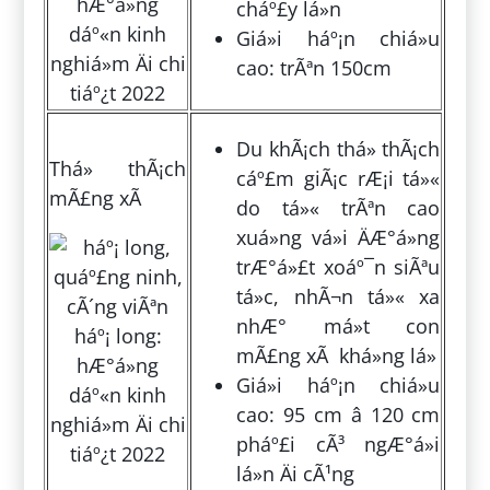
cháº£y lá»n
Giá»i háº¡n chiá»u
cao: trÃªn 150cm
Du khÃ¡ch thá»­ thÃ¡ch
Thá»­ thÃ¡ch
cáº£m giÃ¡c rÆ¡i tá»«
mÃ£ng xÃ
do tá»« trÃªn cao
xuá»ng vá»i ÄÆ°á»ng
trÆ°á»£t xoáº¯n siÃªu
tá»c, nhÃ¬n tá»« xa
nhÆ° má»t con
mÃ£ng xÃ khá»ng lá»
Giá»i háº¡n chiá»u
cao: 95 cm â 120 cm
pháº£i cÃ³ ngÆ°á»i
lá»n Äi cÃ¹ng