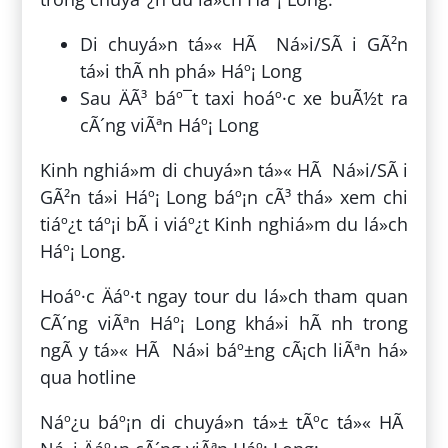
Di chuyá»n tá»« HÃ Ná»i/SÃ i GÃ²n
tá»i thÃ nh phá» Háº¡ Long
Sau ÄÃ³ báº¯t taxi hoáº·c xe buÃ½t ra
cÃ´ng viÃªn Háº¡ Long
Kinh nghiá»m di chuyá»n tá»« HÃ Ná»i/SÃ i
GÃ²n tá»i Háº¡ Long báº¡n cÃ³ thá» xem chi
tiáº¿t táº¡i bÃ i viáº¿t Kinh nghiá»m du lá»ch
Háº¡ Long.
Hoáº·c Äáº·t ngay tour du lá»ch tham quan
CÃ´ng viÃªn Háº¡ Long khá»i hÃ nh trong
ngÃ y tá»« HÃ Ná»i báº±ng cÃ¡ch liÃªn há»
qua hotline
Náº¿u báº¡n di chuyá»n tá»± tÃºc tá»« HÃ