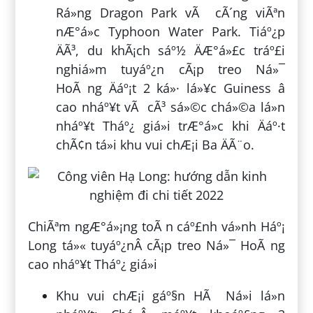
Rá»ng Dragon Park vÃ cÃ´ng viÃªn
nÆ°á»c Typhoon Water Park. Tiáº¿p
ÄÃ³, du khÃ¡ch sáº½ ÄÆ°á»£c tráº£i
nghiá»m tuyáº¿n cÃ¡p treo Ná»¯
HoÃ ng Äáº¡t 2 ká»· lá»¥c Guiness â
cao nháº¥t vÃ cÃ³ sá»©c chá»©a lá»n
nháº¥t Tháº¿ giá»i trÆ°á»c khi Äáº·t
chÃ¢n tá»i khu vui chÆ¡i Ba ÄÃ¨o.
ChiÃªm ngÆ°á»¡ng toÃ n cáº£nh vá»nh Háº¡
Long tá»« tuyáº¿nÂ cÃ¡p treo Ná»¯ HoÃ ng
cao nháº¥t Tháº¿ giá»i
Khu vui chÆ¡i gáº§n HÃ Ná»i lá»n