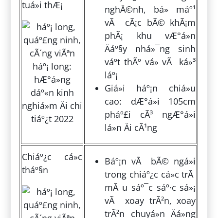
tuá»i thÆ¡
nghÄ©nh, bá» máº¹
vÃ cÃ¡c bÃ© khÃ¡m
phÃ¡ khu vÆ°á»n
Äáº§y nhá»¯ng sinh
váº­t thÃº vá» vÃ ká»³
láº¡
Giá»i háº¡n chiá»u
cao: dÆ°á»i 105cm
pháº£i cÃ³ ngÆ°á»i
lá»n Äi cÃ¹ng
Chiáº¿c cá»c
Báº¡n vÃ bÃ© ngá»i
tháº§n
trong chiáº¿c cá»c trÃ
mÃ u sáº¯c sáº·c sá»¡
vÃ xoay trÃ²n, xoay
trÃ²n chuyá»n Äá»ng