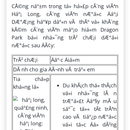
CÅ©ng náº±m trong tá» há»£p cÃ´ng viÃªn
Háº¡ Long, cÃ´ng viÃªn nÆ°á»c Äáº¡i
DÆ°Æ¡ng háº¥p dáº«n vÃ thÃº vá» khÃ´ng
kÃ©m cÃ´ng viÃªn máº¡o hiá»m Dragon
Park bá»i nhá»¯ng trÃ² chÆ¡i dÆ°á»i
nÆ°á»c sau ÄÃ¢y:
TrÃ² chÆ¡i
Äáº·c Äiá»m
DÃ nh cho gia ÄÃ¬nh vÃ tráº» em
Tia chá»p
Du khÃ¡ch thá»­ thÃ¡ch
khá»ng lá»
vá»i nhá»¯ng lÃ n
trÆ°á»£t Äáº§y mÃ u
sáº¯c tá»« tÃ­t trÃªn
cao vÃ tiáº¿p nÆ°á»c
vá»i tá»c Äá» dÃ²ng