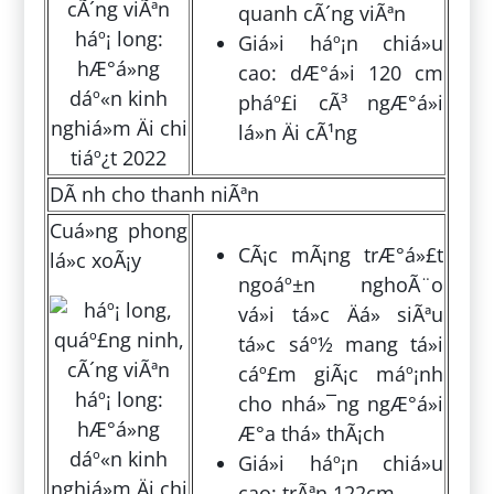
quanh cÃ´ng viÃªn
Giá»i háº¡n chiá»u
cao: dÆ°á»i 120 cm
pháº£i cÃ³ ngÆ°á»i
lá»n Äi cÃ¹ng
DÃ nh cho thanh niÃªn
Cuá»ng phong
CÃ¡c mÃ¡ng trÆ°á»£t
lá»c xoÃ¡y
ngoáº±n nghoÃ¨o
vá»i tá»c Äá» siÃªu
tá»c sáº½ mang tá»i
cáº£m giÃ¡c máº¡nh
cho nhá»¯ng ngÆ°á»i
Æ°a thá»­ thÃ¡ch
Giá»i háº¡n chiá»u
cao: trÃªn 122cm