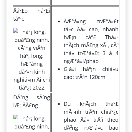
Äáº£o háº£i
táº·c
ÄÆ°á»ng trÆ°á»£t
tá»c Äá» cao, nhanh
hÆ¡n cáº£ Thá»­
thÃ¡ch mÃ£ng xÃ , cÃ³
thá» trÆ°á»£t 3 â 4
ngÆ°á»i/phao
Giá»i háº¡n chiá»u
cao: trÃªn 120cm
DÃ²ng sÃ´ng
Du khÃ¡ch tháº£
lÆ¡ ÄÃ£ng
mÃ¬nh trÃªn chiáº¿c
phao Äá» trÃ´i theo
dÃ²ng nÆ°á»c bao