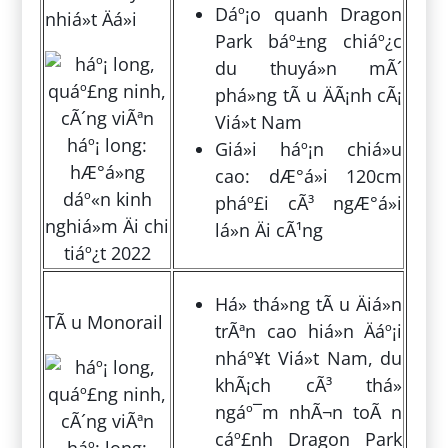
Dáº¡o quanh Dragon
nhiá»t Äá»i
Park báº±ng chiáº¿c
du thuyá»n mÃ´
phá»ng tÃ u ÄÃ¡nh cÃ¡
Viá»t Nam
Giá»i háº¡n chiá»u
cao: dÆ°á»i 120cm
pháº£i cÃ³ ngÆ°á»i
lá»n Äi cÃ¹ng
Há» thá»ng tÃ u Äiá»n
TÃ u Monorail
trÃªn cao hiá»n Äáº¡i
nháº¥t Viá»t Nam, du
khÃ¡ch cÃ³ thá»
ngáº¯m nhÃ¬n toÃ n
cáº£nh Dragon Park