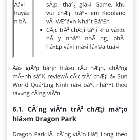
Äá»i
sÃ¡p, tháº¿ giá»i Game, khu
huyá»
vui chÆ¡i tráº» em Kidoland
n bÃ­
vÃ VÆ°á»n Nháº­t Báº£n
CÃ¡c trÃ² chÆ¡i táº¡i khu vá»±c
nÃ y nháº¹ nhÃ ng, phÃ¹
há»£p vá»i má»i lá»©a tuá»i
Äá» giÃºp báº¡n hiá»u rÃµ hÆ¡n, chÃºng
mÃ¬nh sáº½ reviewÂ cÃ¡c trÃ² chÆ¡i á» Sun
World Quáº£ng Ninh ná»i báº­t nháº¥t theo
tá»«ng cÃ´ng viÃªn.
6.1. CÃ´ng viÃªn trÃ² chÆ¡i máº¡o
hiá»m Dragon Park
Dragon Park lÃ cÃ´ng viÃªn Háº¡ Long theo