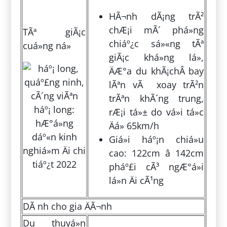
HÃ¬nh dÃ¡ng trÃ²
chÆ¡i mÃ´ phá»ng
TÃª giÃ¡c
chiáº¿c sá»«ng tÃª
cuá»ng ná»
giÃ¡c khá»ng lá»,
ÄÆ°a du khÃ¡chÂ bay
lÃªn vÃ xoay trÃ²n
trÃªn khÃ´ng trung,
rÆ¡i tá»± do vá»i tá»c
Äá» 65km/h
Giá»i háº¡n chiá»u
cao: 122cm â 142cm
pháº£i cÃ³ ngÆ°á»i
lá»n Äi cÃ¹ng
DÃ nh cho gia ÄÃ¬nh
Du thuyá»n