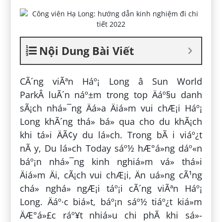
Nội Dung Bài Viết
CÃ´ng viÃªn Háº¡ Long â Sun World
ParkÂ luÃ´n náº±m trong top Äáº§u danh
sÃ¡ch nhá»¯ng Äá»a Äiá»m vui chÆ¡i Háº¡
Long khÃ´ng thá» bá» qua cho du khÃ¡ch
khi tá»i ÄÃ¢y du lá»ch. Trong bÃ i viáº¿t
nÃ y, Du lá»ch Today sáº½ hÆ°á»ng dáº«n
báº¡n nhá»¯ng kinh nghiá»m vá» thá»i
Äiá»m Äi, cÃ¡ch vui chÆ¡i, Än uá»ng cÃ¹ng
chá» nghá» ngÆ¡i táº¡i cÃ´ng viÃªn Háº¡
Long. Äáº·c biá»t, báº¡n sáº½ tiáº¿t kiá»m
ÄÆ°á»£c ráº¥t nhiá»u chi phÃ­ khi sá»­