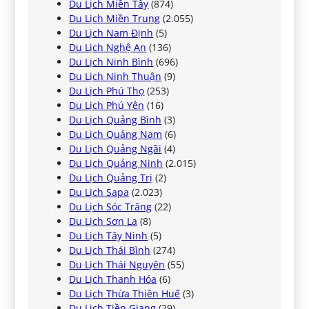
Du Lịch Miền Tây
(874)
Du Lịch Miền Trung
(2.055)
Du Lịch Nam Định
(5)
Du Lịch Nghệ An
(136)
Du Lịch Ninh Bình
(696)
Du Lịch Ninh Thuận
(9)
Du Lịch Phú Thọ
(253)
Du Lịch Phú Yên
(16)
Du Lịch Quảng Bình
(3)
Du Lịch Quảng Nam
(6)
Du Lịch Quảng Ngãi
(4)
Du Lịch Quảng Ninh
(2.015)
Du Lịch Quảng Trị
(2)
Du Lịch Sapa
(2.023)
Du Lịch Sóc Trăng
(22)
Du Lịch Sơn La
(8)
Du Lịch Tây Ninh
(5)
Du Lịch Thái Bình
(274)
Du Lịch Thái Nguyên
(55)
Du Lịch Thanh Hóa
(6)
Du Lịch Thừa Thiên Huế
(3)
Du Lịch Tiền Giang
(29)