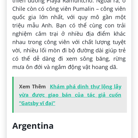
thiên đường Playa Ramuntcho. Ngoài ra, ở
Chile còn có công viên Pumalin – công viên
quốc gia lớn nhất, với quy mô gần một
triệu mẫu Anh. Bạn có thể cùng con trải
nghiệm cắm trại ở nhiều địa điểm khác
nhau trong công viên với chất lượng tuyệt
vời, nhiều lối mòn đi bộ đường dài giúp trẻ
có thể dễ dàng đi xem sông băng, rừng
mưa ôn đới và ngắm động vật hoang dã.
Xem Thêm
Khám phá dinh thự lộng lẫy
vừa được giao bán của tác giả cuốn
“Gatsby vĩ đại”
Argentina