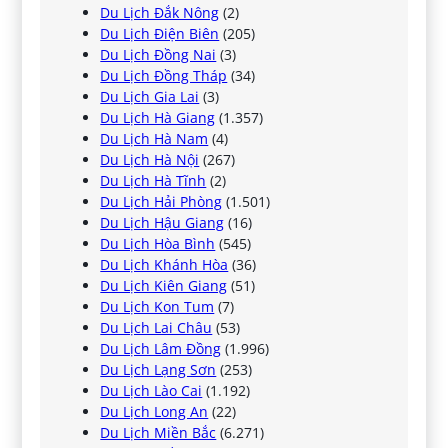
Du Lịch Đắk Nông
(2)
Du Lịch Điện Biên
(205)
Du Lịch Đồng Nai
(3)
Du Lịch Đồng Tháp
(34)
Du Lịch Gia Lai
(3)
Du Lịch Hà Giang
(1.357)
Du Lịch Hà Nam
(4)
Du Lịch Hà Nội
(267)
Du Lịch Hà Tĩnh
(2)
Du Lịch Hải Phòng
(1.501)
Du Lịch Hậu Giang
(16)
Du Lịch Hòa Bình
(545)
Du Lịch Khánh Hòa
(36)
Du Lịch Kiên Giang
(51)
Du Lịch Kon Tum
(7)
Du Lịch Lai Châu
(53)
Du Lịch Lâm Đồng
(1.996)
Du Lịch Lạng Sơn
(253)
Du Lịch Lào Cai
(1.192)
Du Lịch Long An
(22)
Du Lịch Miền Bắc
(6.271)