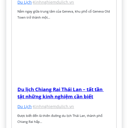
Du Lịch
·
Kinhnghiemdulich.vn
Nằm ngay giữa trung tâm của Geneva, khu phố cổ Geneva Old 
Town trở thành một…
Du lịch Chiang Rai Thái Lan – tất tần 
tật những kinh nghiệm cần biết
Du Lịch
·
Kinhnghiemdulich.vn
Được biết đến là thiên đường du lịch Thái Lan, thành phố 
Chiang Rai hấp…