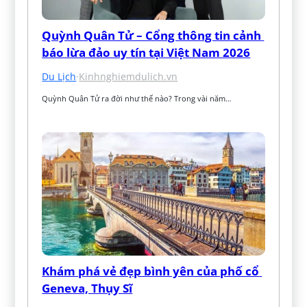
Quỳnh Quân Tử – Cổng thông tin cảnh 
báo lừa đảo uy tín tại Việt Nam 2026
Du Lịch
·
Kinhnghiemdulich.vn
Quỳnh Quân Tử ra đời như thế nào? Trong vài năm…
Khám phá vẻ đẹp bình yên của phố cổ 
Geneva, Thụy Sĩ