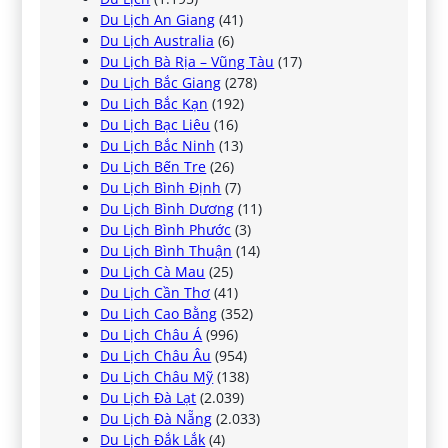
Du Lịch An Giang
(41)
Du Lịch Australia
(6)
Du Lịch Bà Rịa – Vũng Tàu
(17)
Du Lịch Bắc Giang
(278)
Du Lịch Bắc Kạn
(192)
Du Lịch Bạc Liêu
(16)
Du Lịch Bắc Ninh
(13)
Du Lịch Bến Tre
(26)
Du Lịch Bình Định
(7)
Du Lịch Bình Dương
(11)
Du Lịch Bình Phước
(3)
Du Lịch Bình Thuận
(14)
Du Lịch Cà Mau
(25)
Du Lịch Cần Thơ
(41)
Du Lịch Cao Bằng
(352)
Du Lịch Châu Á
(996)
Du Lịch Châu Âu
(954)
Du Lịch Châu Mỹ
(138)
Du Lịch Đà Lạt
(2.039)
Du Lịch Đà Nẵng
(2.033)
Du Lịch Đắk Lắk
(4)