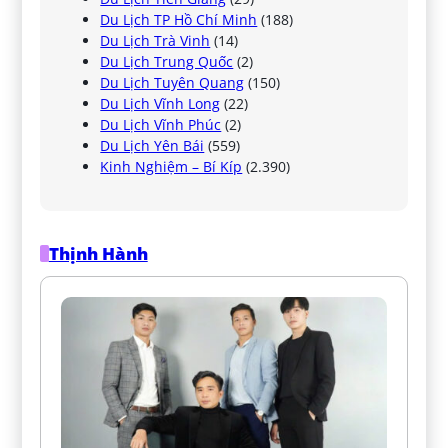
Du Lịch TP Hồ Chí Minh
(188)
Du Lịch Trà Vinh
(14)
Du Lịch Trung Quốc
(2)
Du Lịch Tuyên Quang
(150)
Du Lịch Vĩnh Long
(22)
Du Lịch Vĩnh Phúc
(2)
Du Lịch Yên Bái
(559)
Kinh Nghiệm – Bí Kíp
(2.390)
Thịnh Hành