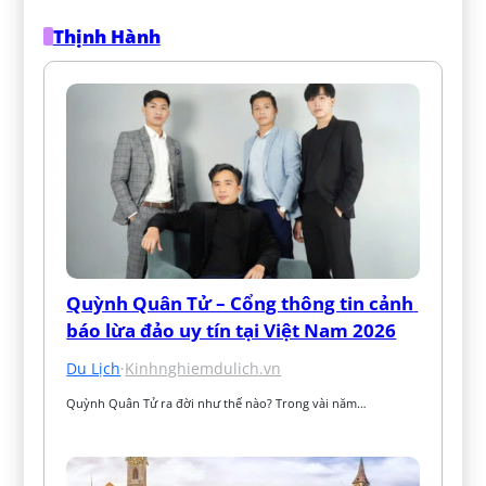
Thịnh Hành
Quỳnh Quân Tử – Cổng thông tin cảnh 
báo lừa đảo uy tín tại Việt Nam 2026
Du Lịch
·
Kinhnghiemdulich.vn
Quỳnh Quân Tử ra đời như thế nào? Trong vài năm…