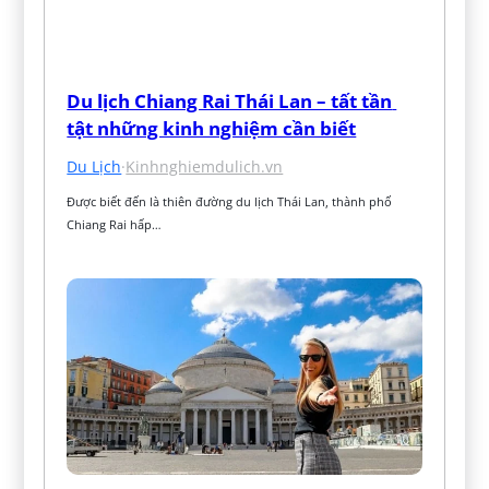
Du lịch Chiang Rai Thái Lan – tất tần 
tật những kinh nghiệm cần biết
Du Lịch
·
Kinhnghiemdulich.vn
Được biết đến là thiên đường du lịch Thái Lan, thành phố 
Chiang Rai hấp…