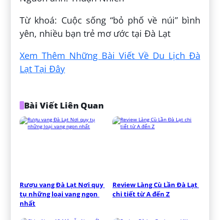
Từ khoá: Cuộc sống “bỏ phố về núi” bình
yên, nhiều bạn trẻ mơ ước tại Đà Lạt
Xem Thêm Những Bài Viết Về Du Lịch Đà
Lạt Tại Đây
Bài Viết Liên Quan
Rượu vang Đà Lạt Nơi quy 
Review Làng Cù Lần Đà Lạt 
tụ những loại vang ngon 
chi tiết từ A đến Z
nhất