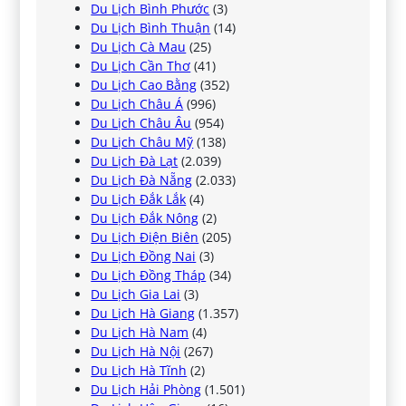
Du Lịch Bình Phước
(3)
Du Lịch Bình Thuận
(14)
Du Lịch Cà Mau
(25)
Du Lịch Cần Thơ
(41)
Du Lịch Cao Bằng
(352)
Du Lịch Châu Á
(996)
Du Lịch Châu Âu
(954)
Du Lịch Châu Mỹ
(138)
Du Lịch Đà Lạt
(2.039)
Du Lịch Đà Nẵng
(2.033)
Du Lịch Đắk Lắk
(4)
Du Lịch Đắk Nông
(2)
Du Lịch Điện Biên
(205)
Du Lịch Đồng Nai
(3)
Du Lịch Đồng Tháp
(34)
Du Lịch Gia Lai
(3)
Du Lịch Hà Giang
(1.357)
Du Lịch Hà Nam
(4)
Du Lịch Hà Nội
(267)
Du Lịch Hà Tĩnh
(2)
Du Lịch Hải Phòng
(1.501)