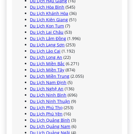
Du Lịch Hậu Giang
(16)
Du Lịch Hòa Bình
(545)
Du Lịch Khánh Hòa
(36)
Du Lịch Kiên Giang
(51)
Du Lịch Kon Tum
(7)
Du Lịch Lai Châu
(53)
Du Lịch Lâm Đồng
(1.996)
Du Lịch Lạng Sơn
(253)
Du Lịch Lào Cai
(1.192)
Du Lịch Long An
(22)
Du Lịch Miền Bắc
(6.271)
Du Lịch Miền Tây
(874)
Du Lịch Miền Trung
(2.055)
Du Lịch Nam Định
(5)
Du Lịch Nghệ An
(136)
Du Lịch Ninh Bình
(696)
Du Lịch Ninh Thuận
(9)
Du Lịch Phú Thọ
(253)
Du Lịch Phú Yên
(16)
Du Lịch Quảng Bình
(3)
Du Lịch Quảng Nam
(6)
Du Lịch Quảng Ngãi
(4)