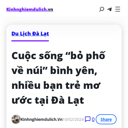
Kinhnghiemdulich
.vn
Du Lịch Đà Lạt
Cuộc sống “bỏ phố 
về núi” bình yên, 
nhiều bạn trẻ mơ 
ước tại Đà Lạt
0
Kinhnghiemdulich.vn
10/02/2024
Share