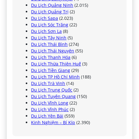
Du Lịch Quảng Ninh
(2.015)
Du Lịch Quảng Trị
(2)
Du Lịch Sapa
(2.023)
Du Lịch Sóc Trăng
(22)
Du Lịch Sơn La
(8)
Du Lịch Tây Ninh
(5)
Du Lịch Thái Bình
(274)
Du Lịch Thái Nguyên
(55)
Du Lịch Thanh Hóa
(6)
Du Lịch Thừa Thiên Huế
(3)
Du Lịch Tiền Giang
(29)
Du Lịch TP Hồ Chí Minh
(188)
Du Lịch Trà Vinh
(14)
Du Lịch Trung Quốc
(2)
Du Lịch Tuyên Quang
(150)
Du Lịch Vĩnh Long
(22)
Du Lịch Vĩnh Phúc
(2)
Du Lịch Yên Bái
(559)
Kinh Nghiệm – Bí Kíp
(2.390)