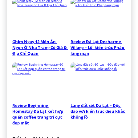
Ghim Ngay 12 Món Ăn 
Review Đà Lạt Decharme 
Ngon Ở Nha Trang Có Giá & 
Village – Lối kiến trúc Pháp 
Địa Chỉ Quán
lãng mạn
Review Beginning 
Làng đất sét Đà Lạt – Độc 
Homestay Đà Lạt kết hợp 
đáo với kiến trúc điêu khắc 
quán coffee trang trí cực 
khổng lồ
đẹp mắt