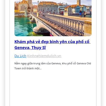
Khám phá vẻ đẹp bình yên của phố cổ 
Geneva, Thụy Sĩ
Du Lịch
·
Kinhnghiemdulich.vn
Nằm ngay giữa trung tâm của Geneva, khu phố cổ Geneva Old 
Town trở thành một…