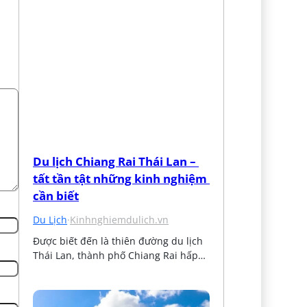
Du lịch Chiang Rai Thái Lan – 
tất tần tật những kinh nghiệm 
cần biết
Du Lịch
·
Kinhnghiemdulich.vn
Được biết đến là thiên đường du lịch 
Thái Lan, thành phố Chiang Rai hấp…