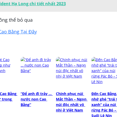
ent Hạ Long chi tiết nhất 2023
ông thể bỏ qua
Cao Bằng Tại Đây
Cao Bằng 
“Để anh đi trảy … 
Chinh phục núi 
Đến Cao Bằng,
 trong 
nước non Cao 
Mắt Thần – Ngọn 
nhớ ghé “trái 
Bằng”
núi độc nhất vô 
xanh” của núi 
nhị ở Việt Nam
rừng Pác Bó – 
Suối Lê Nin