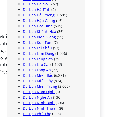
Du Lịch Hà Nội
(267)
Du Lịch Hà Tĩnh
(2)
Du Lịch Hải Phòng
(1.501)
Du Lịch Hậu Giang
(16)
Du Lịch Hòa Bình
(545)
Du Lịch Khánh Hòa
(36)
Mỗi
Du Lịch Kiên Giang
(51)
Du Lịch Kon Tum
(7)
bánh
Du Lịch Lai Châu
(53)
oặc
Du Lịch Lâm Đồng
(1.996)
gậy
Du Lịch Lạng Sơn
(253)
hình
Du Lịch Lào Cai
(1.192)
Du Lịch Long An
(22)
ường
Du Lịch Miền Bắc
(6.271)
Du Lịch Miền Tây
(874)
Du Lịch Miền Trung
(2.055)
Du Lịch Nam Định
(5)
Du Lịch Nghệ An
(136)
Du Lịch Ninh Bình
(696)
Du Lịch Ninh Thuận
(9)
Du Lịch Phú Thọ
(253)