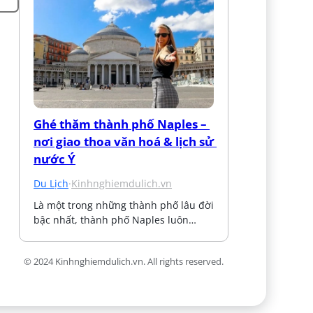
Ghé thăm thành phố Naples – 
nơi giao thoa văn hoá & lịch sử 
nước Ý
Du Lịch
·
Kinhnghiemdulich.vn
Là một trong những thành phố lâu đời 
bậc nhất, thành phố Naples luôn…
© 2024 Kinhnghiemdulich.vn. All rights reserved.