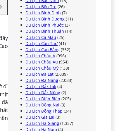
Du Lịch Bắc Ninh
(13)
Du Lịch Bến Tre
(26)
Du Lịch Bình Định
(7)
Du Lịch Bình Dương
(11)
Du Lịch Bình Phước
(3)
Du Lịch Bình Thuận
(14)
đây
Du Lịch Cà Mau
(25)
Du Lịch Cần Thơ
(41)
Cao
Du Lịch Cao Bằng
(352)
Du Lịch Châu Á
(996)
Du Lịch Châu Âu
(954)
Du Lịch Châu Mỹ
(138)
Du Lịch Đà Lạt
(2.039)
Du Lịch Đà Nẵng
(2.033)
ở dĩ
Du Lịch Đắk Lắk
(4)
Du Lịch Đắk Nông
(2)
thịt
Du Lịch Điện Biên
(205)
t đã
Du Lịch Đồng Nai
(3)
nhất
Du Lịch Đồng Tháp
(34)
Du Lịch Gia Lai
(3)
 nên
Du Lịch Hà Giang
(1.357)
Du Lịch Hà Nam
(4)