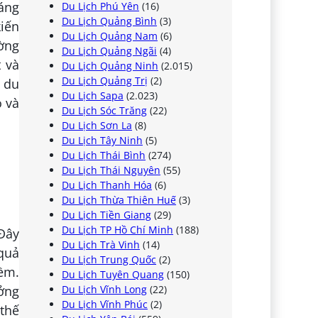
háng
Du Lịch Phú Yên
(16)
Du Lịch Quảng Bình
(3)
kiến
Du Lịch Quảng Nam
(6)
ờng
Du Lịch Quảng Ngãi
(4)
t và
Du Lịch Quảng Ninh
(2.015)
Du Lịch Quảng Trị
(2)
n du
Du Lịch Sapa
(2.023)
o và
Du Lịch Sóc Trăng
(22)
Du Lịch Sơn La
(8)
Du Lịch Tây Ninh
(5)
Du Lịch Thái Bình
(274)
Du Lịch Thái Nguyên
(55)
Du Lịch Thanh Hóa
(6)
Du Lịch Thừa Thiên Huế
(3)
Du Lịch Tiền Giang
(29)
Du Lịch TP Hồ Chí Minh
(188)
 Đây
Du Lịch Trà Vinh
(14)
quả
Du Lịch Trung Quốc
(2)
ềm.
Du Lịch Tuyên Quang
(150)
Du Lịch Vĩnh Long
(22)
ưởng
Du Lịch Vĩnh Phúc
(2)
 thế