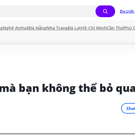
Du Lịch 
ng
Nghệ An
Huế
Đà Nẵng
Nha Trang
Đà Lạt
Hồ Chí Minh
Cần Thơ
Phú 
 mà bạn không thể bỏ qu
Sha