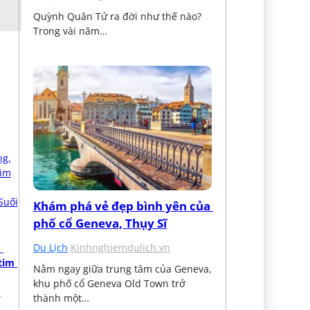
Quỳnh Quân Tử ra đời như thế nào? 
Trong vài năm…
Khám phá vẻ đẹp bình yên của 
phố cổ Geneva, Thụy Sĩ
Du Lịch
·
Kinhnghiemdulich.vn
 
tim 
Nằm ngay giữa trung tâm của Geneva, 
khu phố cổ Geneva Old Town trở 
thành một…