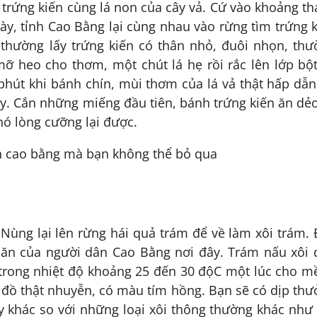
trứng kiến cùng lá non của cây vả. Cứ vào khoảng t
ày, tỉnh Cao Bằng lại cùng nhau vào rừng tìm trứng 
thường lấy trứng kiến có thân nhỏ, đuôi nhọn, thư
mỡ heo cho thơm, một chút lá hẹ rồi rắc lên lớp bộ
phút khi bánh chín, mùi thơm của lá vả thật hấp dẫ
y. Cắn những miếng đầu tiên, bánh trứng kiến ăn dẻ
ó lòng cưỡng lại được.
– Nùng lại lên rừng hái quả trám để về làm xôi trám.
 ăn của người dân Cao Bằng nơi đây. Trám nấu xôi 
trong nhiệt độ khoảng 25 đến 30 độC một lúc cho m
đã đồ thật nhuyễn, có màu tím hồng. Bạn sẽ có dịp th
ày khác so với những loại xôi thông thường khác như