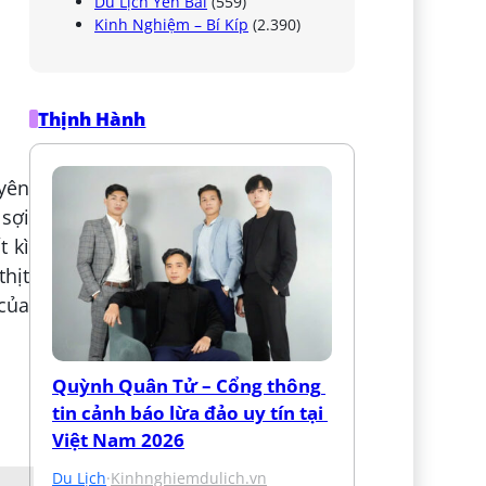
Du Lịch Yên Bái
(559)
Kinh Nghiệm – Bí Kíp
(2.390)
Thịnh Hành
yên
 sợi
t kì
thịt
của
Quỳnh Quân Tử – Cổng thông 
tin cảnh báo lừa đảo uy tín tại 
Việt Nam 2026
Du Lịch
·
Kinhnghiemdulich.vn