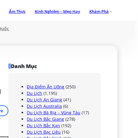
Ẩm Thực
Kinh Nghiệm – Mẹo Hay
Khám Phá
Quốc
Danh Mục
a
Địa Điểm Ăn Uống
(250)
Du Lịch
(1.195)
Du Lịch An Giang
(41)
Du Lịch Australia
(6)
re
Du Lịch Bà Rịa – Vũng Tàu
(17)
Du Lịch Bắc Giang
(278)
Du Lịch Bắc Kạn
(192)
Du Lịch Bạc Liêu
(16)