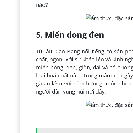
nào?
5. Miến dong đen
Từ lâu, Cao Bằng nổi tiếng có sản p
chất, ngon. Với sự khéo léo và kinh n
miến bóng, đẹp, giòn, dai và có hươn
loại hoá chất nào. Trong mâm cỗ ngày 
gà ăn kèm với nấm hương, mộc nhĩ đã
người dân vùng nùi nơi đây.
Đăng bởi:
Nguyễn Thị Tú Lô