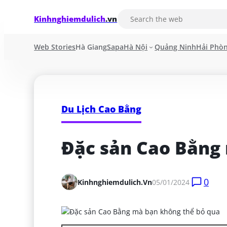
Kinhnghiemdulich
.vn
Web Stories
Hà Giang
Sapa
Hà Nội
Quảng Ninh
Hải Phò
Du Lịch Cao Bằng
Đặc sản Cao Bằng
0
Kinhnghiemdulich.vn
05/01/2024