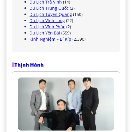
Du Lịch Trà Vinh
(14)
Du Lịch Trung Quốc
(2)
Du Lịch Tuyên Quang
(150)
Du Lịch Vĩnh Long
(22)
Du Lịch Vĩnh Phúc
(2)
Du Lịch Yên Bái
(559)
Kinh Nghiệm – Bí Kíp
(2.390)
Thịnh Hành