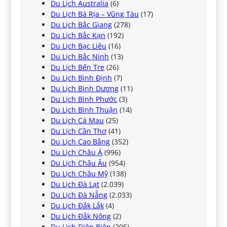
Du Lịch Australia
(6)
Du Lịch Bà Rịa – Vũng Tàu
(17)
Du Lịch Bắc Giang
(278)
Du Lịch Bắc Kạn
(192)
Du Lịch Bạc Liêu
(16)
Du Lịch Bắc Ninh
(13)
Du Lịch Bến Tre
(26)
Du Lịch Bình Định
(7)
Du Lịch Bình Dương
(11)
Du Lịch Bình Phước
(3)
Du Lịch Bình Thuận
(14)
Du Lịch Cà Mau
(25)
Du Lịch Cần Thơ
(41)
Du Lịch Cao Bằng
(352)
Du Lịch Châu Á
(996)
Du Lịch Châu Âu
(954)
Du Lịch Châu Mỹ
(138)
Du Lịch Đà Lạt
(2.039)
Du Lịch Đà Nẵng
(2.033)
Du Lịch Đắk Lắk
(4)
Du Lịch Đắk Nông
(2)
Du Lịch Điện Biên
(205)