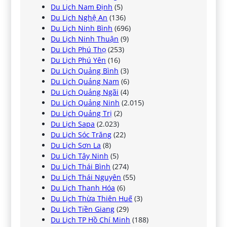
Du Lịch Nam Định
(5)
Du Lịch Nghệ An
(136)
Du Lịch Ninh Bình
(696)
Du Lịch Ninh Thuận
(9)
Du Lịch Phú Thọ
(253)
Du Lịch Phú Yên
(16)
Du Lịch Quảng Bình
(3)
Du Lịch Quảng Nam
(6)
Du Lịch Quảng Ngãi
(4)
Du Lịch Quảng Ninh
(2.015)
Du Lịch Quảng Trị
(2)
Du Lịch Sapa
(2.023)
Du Lịch Sóc Trăng
(22)
Du Lịch Sơn La
(8)
Du Lịch Tây Ninh
(5)
Du Lịch Thái Bình
(274)
Du Lịch Thái Nguyên
(55)
Du Lịch Thanh Hóa
(6)
Du Lịch Thừa Thiên Huế
(3)
Du Lịch Tiền Giang
(29)
Du Lịch TP Hồ Chí Minh
(188)