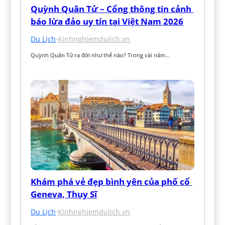
Quỳnh Quân Tử – Cổng thông tin cảnh 
báo lừa đảo uy tín tại Việt Nam 2026
Du Lịch
·
Kinhnghiemdulich.vn
Quỳnh Quân Tử ra đời như thế nào? Trong vài năm…
Khám phá vẻ đẹp bình yên của phố cổ 
Geneva, Thụy Sĩ
Du Lịch
·
Kinhnghiemdulich.vn