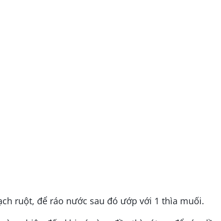
ch ruột, để ráo nước sau đó ướp với 1 thìa muối.