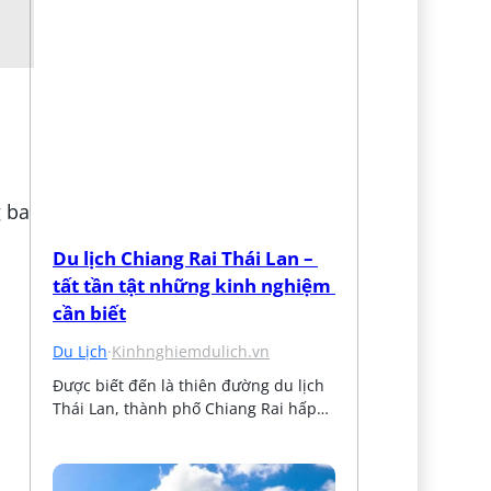
g ba
Du lịch Chiang Rai Thái Lan – 
tất tần tật những kinh nghiệm 
cần biết
Du Lịch
·
Kinhnghiemdulich.vn
Được biết đến là thiên đường du lịch 
Thái Lan, thành phố Chiang Rai hấp…