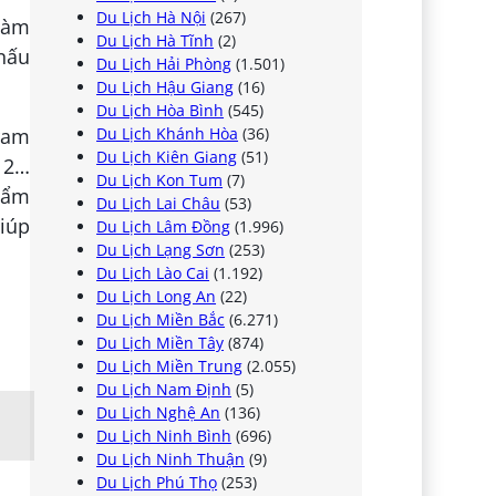
Du Lịch Hà Nội
(267)
 làm
Du Lịch Hà Tĩnh
(2)
 nấu
Du Lịch Hải Phòng
(1.501)
Du Lịch Hậu Giang
(16)
Du Lịch Hòa Bình
(545)
gram
Du Lịch Khánh Hòa
(36)
Du Lịch Kiên Giang
(51)
12…
Du Lịch Kon Tum
(7)
phẩm
Du Lịch Lai Châu
(53)
iúp
Du Lịch Lâm Đồng
(1.996)
Du Lịch Lạng Sơn
(253)
Du Lịch Lào Cai
(1.192)
Du Lịch Long An
(22)
Du Lịch Miền Bắc
(6.271)
Du Lịch Miền Tây
(874)
Du Lịch Miền Trung
(2.055)
Du Lịch Nam Định
(5)
Du Lịch Nghệ An
(136)
Du Lịch Ninh Bình
(696)
Du Lịch Ninh Thuận
(9)
Du Lịch Phú Thọ
(253)