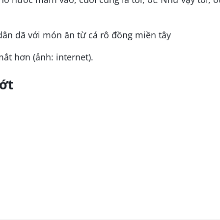
ắt hơn (ảnh: internet).
ớt