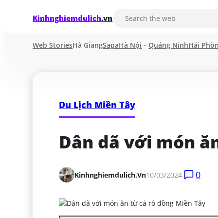
Kinhnghiemdulich
.vn
Web Stories
Hà Giang
Sapa
Hà Nội
Quảng Ninh
Hải Phò
Du Lịch Miền Tây
Dân dã với món ăn
0
Kinhnghiemdulich.vn
10/03/2024