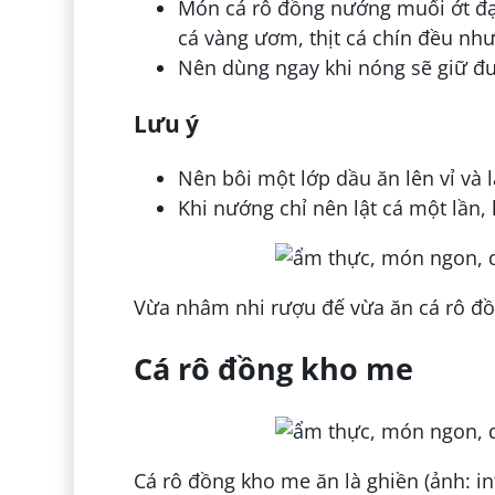
Món cá rô đồng nướng muối ớt đạ
cá vàng ươm, thịt cá chín đều nh
Nên dùng ngay khi nóng sẽ giữ đ
Lưu ý
Nên bôi một lớp dầu ăn lên vỉ và l
Khi nướng chỉ nên lật cá một lần, h
Vừa nhâm nhi rượu đế vừa ăn cá rô đồn
Cá rô đồng kho me
Cá rô đồng kho me ăn là ghiền (ảnh: in