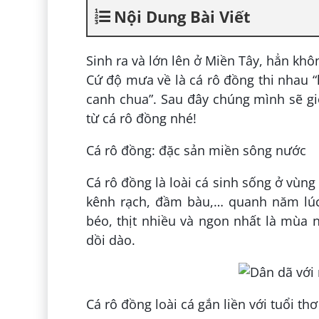
Nội Dung Bài Viết
Sinh ra và lớn lên ở Miền Tây, hẳn kh
Cứ độ mưa về là cá rô đồng thi nhau “l
canh chua”. Sau đây chúng mình sẽ gi
từ cá rô đồng nhé!
Cá rô đồng: đặc sản miền sông nước
Cá rô đồng là loài cá sinh sống ở vùn
kênh rạch, đầm bàu,… quanh năm lúc
béo, thịt nhiều và ngon nhất là mùa 
dồi dào.
Cá rô đồng loài cá gắn liền với tuổi th