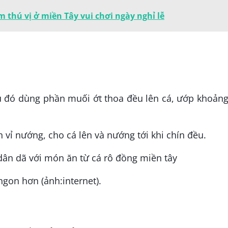
thú vị ở miền Tây vui chơi ngày nghỉ lễ
.
u đó dùng phần muối ớt thoa đều lên cá, ướp khoản
n vỉ nướng, cho cá lên và nướng tới khi chín đều.
on hơn (ảnh:internet).