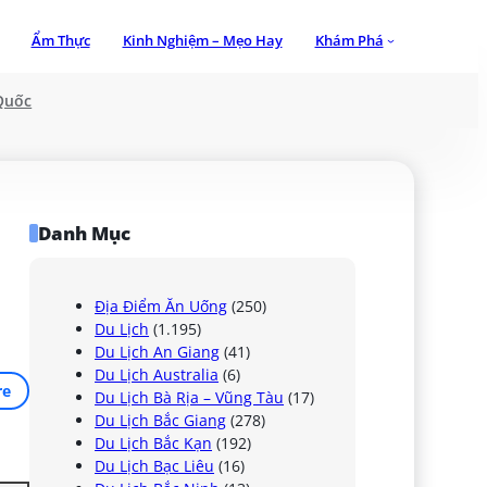
Ẩm Thực
Kinh Nghiệm – Mẹo Hay
Khám Phá
Quốc
Danh Mục
Địa Điểm Ăn Uống
(250)
Du Lịch
(1.195)
Du Lịch An Giang
(41)
Du Lịch Australia
(6)
re
Du Lịch Bà Rịa – Vũng Tàu
(17)
Du Lịch Bắc Giang
(278)
Du Lịch Bắc Kạn
(192)
Du Lịch Bạc Liêu
(16)