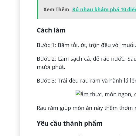
Xem Thêm
Rủ nhau khám phá 10 điểm 
Cách làm
Bước 1: Băm tỏi, ớt, trộn đều với muối
Bước 2: Làm sạch cá, để ráo nước. Sa
mươi phút.
Bước 3: Trải đều rau răm và hành lá lê
Rau răm giúp món ăn này thêm thơm ng
Yêu cầu thành phẩm