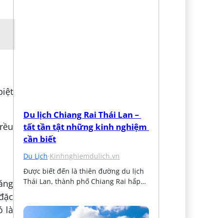
iệt
Du lịch Chiang Rai Thái Lan – 
tất tần tật những kinh nghiệm 
cần biết
Du Lịch
·
Kinhnghiemdulich.vn
Được biết đến là thiên đường du lịch 
Thái Lan, thành phố Chiang Rai hấp…
áng
đặc
ó là