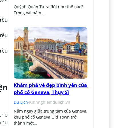
Quỳnh Quân Tử ra đời như thế nào? 
Trong vài năm…
Khám phá vẻ đẹp bình yên của 
ện
phố cổ Geneva, Thụy Sĩ
Du Lịch
·
Kinhnghiemdulich.vn
Nằm ngay giữa trung tâm của Geneva, 
 cho
khu phố cổ Geneva Old Town trở 
 khu
thành một…