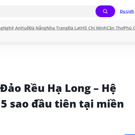
Du Lịch 
ng
Nghệ An
Huế
Đà Nẵng
Nha Trang
Đà Lạt
Hồ Chí Minh
Cần Thơ
Phú 
 Đảo Rều Hạ Long – Hệ 
 sao đầu tiên tại miền 