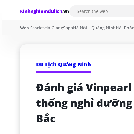
Kinhnghiemdulich
.vn
Web Stories
Hà Giang
Sapa
Hà Nội
Quảng Ninh
Hải Phò
Du Lịch Quảng Ninh
Đánh giá Vinpearl
thống nghỉ dưỡng 5
Bắc