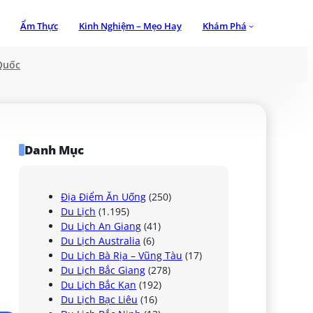
Ẩm Thực
Kinh Nghiệm – Mẹo Hay
Khám Phá
Quốc
Danh Mục
Địa Điểm Ăn Uống
(250)
Du Lịch
(1.195)
Du Lịch An Giang
(41)
Du Lịch Australia
(6)
Du Lịch Bà Rịa – Vũng Tàu
(17)
Du Lịch Bắc Giang
(278)
Du Lịch Bắc Kạn
(192)
Du Lịch Bạc Liêu
(16)