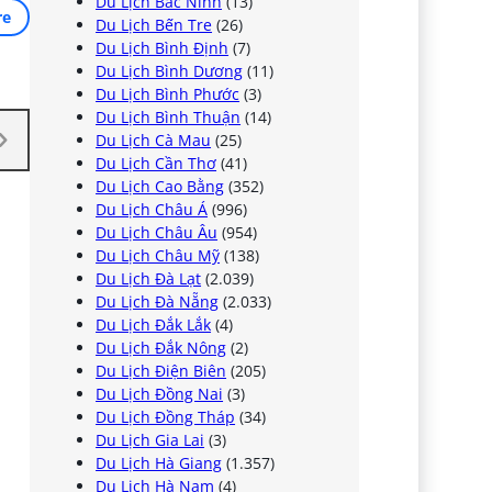
Du Lịch Bắc Ninh
(13)
re
Du Lịch Bến Tre
(26)
Du Lịch Bình Định
(7)
Du Lịch Bình Dương
(11)
Du Lịch Bình Phước
(3)
Du Lịch Bình Thuận
(14)
Du Lịch Cà Mau
(25)
Du Lịch Cần Thơ
(41)
Du Lịch Cao Bằng
(352)
Du Lịch Châu Á
(996)
Du Lịch Châu Âu
(954)
Du Lịch Châu Mỹ
(138)
Du Lịch Đà Lạt
(2.039)
Du Lịch Đà Nẵng
(2.033)
Du Lịch Đắk Lắk
(4)
Du Lịch Đắk Nông
(2)
Du Lịch Điện Biên
(205)
Du Lịch Đồng Nai
(3)
Du Lịch Đồng Tháp
(34)
Du Lịch Gia Lai
(3)
Du Lịch Hà Giang
(1.357)
Du Lịch Hà Nam
(4)