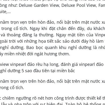
òng như: Deluxe Garden View, Deluxe Pool View, Fa
uite,…
 nằm trọn vẹn trên hòn đảo, nổi bật trên mặt nước 
 trong cổ tích. Ngay khi đặt chân đến đây, du khác
và thoáng đãng lạ thường. Ngay mặt tiền của Vinpe
oài trời với những họa tiết sắc sảo dưới đáy hồ làm
u nghỉ dưỡng. Bao bọc quanh khu nghỉ dưỡng là nh
y miền nhiệt đới ngát hương thơm.
 nằm trọn vẹn trên hòn đảo, nổi bật trên mặt nước 
rong cổ tích.
c chiêm ngưỡng rõ nét hơn công trình được thiết kế 
lẫy và pha trộn với sự hiện đại. Toàn bộ hệ thống 