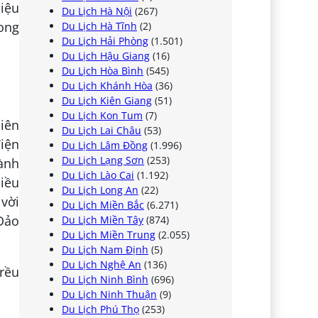
iệu
Du Lịch Hà Nội
(267)
Long
Du Lịch Hà Tĩnh
(2)
Du Lịch Hải Phòng
(1.501)
Du Lịch Hậu Giang
(16)
Du Lịch Hòa Bình
(545)
Du Lịch Khánh Hòa
(36)
Du Lịch Kiên Giang
(51)
Du Lịch Kon Tum
(7)
iên
Du Lịch Lai Châu
(53)
điện
Du Lịch Lâm Đồng
(1.996)
Du Lịch Lạng Sơn
(253)
ành
Du Lịch Lào Cai
(1.192)
hiều
Du Lịch Long An
(22)
 vời
Du Lịch Miền Bắc
(6.271)
 Đảo
Du Lịch Miền Tây
(874)
Du Lịch Miền Trung
(2.055)
Du Lịch Nam Định
(5)
Du Lịch Nghệ An
(136)
Du Lịch Ninh Bình
(696)
Du Lịch Ninh Thuận
(9)
Du Lịch Phú Thọ
(253)