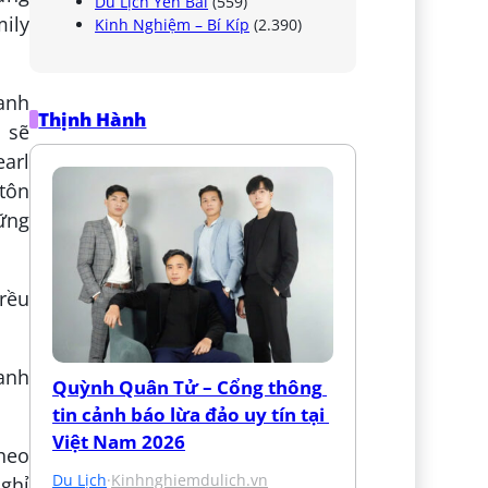
Du Lịch Yên Bái
(559)
mily
Kinh Nghiệm – Bí Kíp
(2.390)
xanh
Thịnh Hành
h sẽ
arl
 tôn
ững
xanh
Quỳnh Quân Tử – Cổng thông 
tin cảnh báo lừa đảo uy tín tại 
Việt Nam 2026
theo
Du Lịch
·
Kinhnghiemdulich.vn
nghỉ