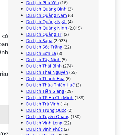
Du Lịch Phú Yên
(16)
Du Lịch Quảng Bình
(3)
Du Lịch Quảng Nam
(6)
Du Lịch Quảng Ngãi
(4)
Du Lịch Quảng Ninh
(2.015)
Du Lịch Quảng Trị
(2)
 có
Du Lịch Sapa
(2.023)
 ban
Du Lịch Sóc Trăng
(22)
ảnh
Du Lịch Sơn La
(8)
Du Lịch Tây Ninh
(5)
Du Lịch Thái Bình
(274)
Du Lịch Thái Nguyên
(55)
Du Lịch Thanh Hóa
(6)
Du Lịch Thừa Thiên Huế
(3)
Du Lịch Tiền Giang
(29)
Du Lịch TP Hồ Chí Minh
(188)
Du Lịch Trà Vinh
(14)
Du Lịch Trung Quốc
(2)
Du Lịch Tuyên Quang
(150)
Du Lịch Vĩnh Long
(22)
Du Lịch Vĩnh Phúc
(2)
ừng