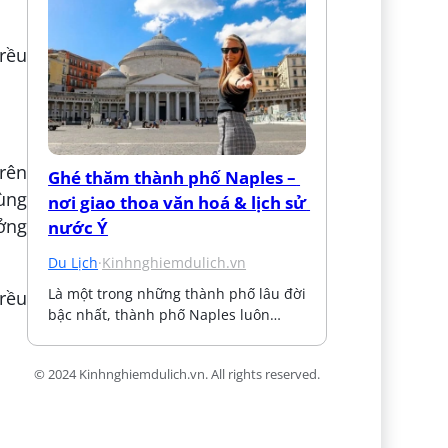
trên
Ghé thăm thành phố Naples – 
ùng
nơi giao thoa văn hoá & lịch sử 
ởng
nước Ý
Du Lịch
·
Kinhnghiemdulich.vn
Là một trong những thành phố lâu đời 
bậc nhất, thành phố Naples luôn…
© 2024 Kinhnghiemdulich.vn. All rights reserved.