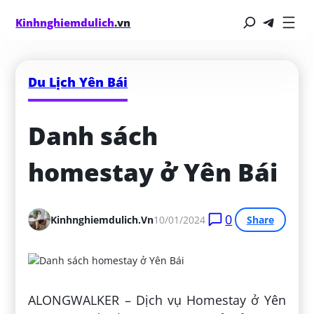
Kinhnghiemdulich
.vn
Du Lịch Yên Bái
Danh sách 
homestay ở Yên Bái
0
Kinhnghiemdulich.vn
10/01/2024
Share
ALONGWALKER – Dịch vụ Homestay ở Yên