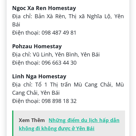
Ngoc Xa Ren Homestay
Địa chỉ: Bản Xà Rèn, Thị xã Nghĩa Lộ, Yên
Bái
Điện thoại: 098 487 49 81
Pohzau Homestay
Địa chỉ: Vũ Linh, Yên Bình, Yên Bái
Điện thoại: 096 663 44 30
Linh Nga Homestay
Địa chỉ: Tổ 1 Thị trấn Mù Cang Chải, Mù
Cang Chải, Yên Bái
Điện thoại: 098 898 18 32
Xem Thêm
Những điểm du lịch hấp dẫn
không đi không được ở Yên Bái