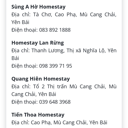
Sùng A Hờ Homestay
Địa chỉ: Tà Chơ, Cao Phạ, Mù Cang Chải,
Yên Bái
Điện thoại: 083 892 1888
Homestay Lan Rừng
Địa chỉ: Thanh Lương, Thị xã Nghĩa Lộ, Yên
Bái
Điện thoại: 098 399 71 95
Quang Hiên Homestay
Địa chỉ: Tổ 2 Thị trấn Mù Cang Chải, Mù
Cang Chải, Yên Bái
Điện thoại: 039 648 3968
Tiến Thoa Homestay
Địa chỉ: Cao Phạ, Mù Cang Chải, Yên Bái