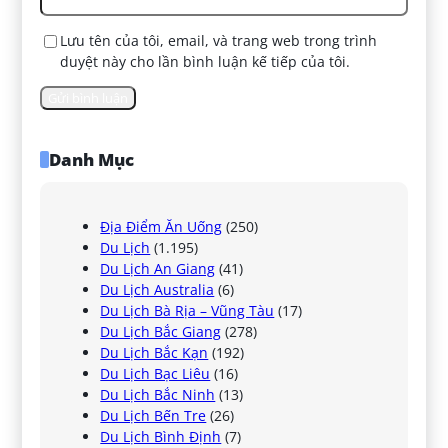
Lưu tên của tôi, email, và trang web trong trình
duyệt này cho lần bình luận kế tiếp của tôi.
Danh Mục
Địa Điểm Ăn Uống
(250)
Du Lịch
(1.195)
Du Lịch An Giang
(41)
Du Lịch Australia
(6)
Du Lịch Bà Rịa – Vũng Tàu
(17)
Du Lịch Bắc Giang
(278)
Du Lịch Bắc Kạn
(192)
Du Lịch Bạc Liêu
(16)
Du Lịch Bắc Ninh
(13)
Du Lịch Bến Tre
(26)
Du Lịch Bình Định
(7)