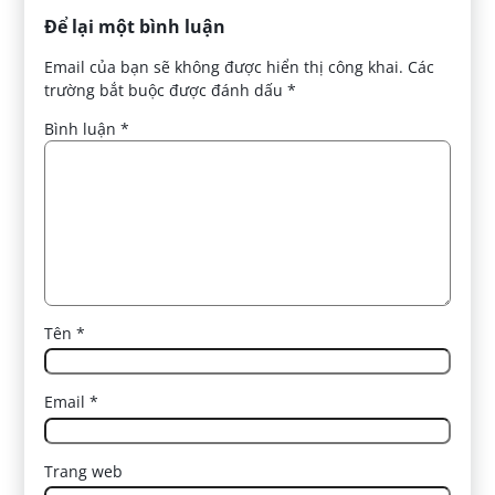
Để lại một bình luận
Email của bạn sẽ không được hiển thị công khai.
Các
trường bắt buộc được đánh dấu
*
Bình luận
*
Tên
*
Email
*
Trang web