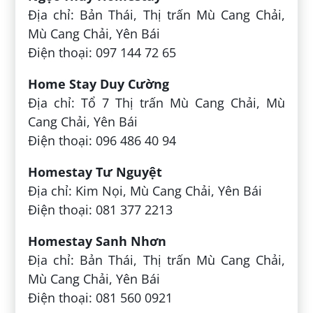
Địa chỉ: Bản Thái, Thị trấn Mù Cang Chải,
Mù Cang Chải, Yên Bái
Điện thoại: 097 144 72 65
Home Stay Duy Cường
Địa chỉ: Tổ 7 Thị trấn Mù Cang Chải, Mù
Cang Chải, Yên Bái
Điện thoại: 096 486 40 94
Homestay Tư Nguyệt
Địa chỉ: Kim Nọi, Mù Cang Chải, Yên Bái
Điện thoại: 081 377 2213
Homestay Sanh Nhơn
Địa chỉ: Bản Thái, Thị trấn Mù Cang Chải,
Mù Cang Chải, Yên Bái
Điện thoại: 081 560 0921