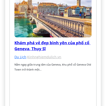
Khám phá vẻ đẹp bình yên của phố cổ 
Geneva, Thụy Sĩ
Du Lịch
·
Kinhnghiemdulich.vn
Nằm ngay giữa trung tâm của Geneva, khu phố cổ Geneva Old 
Town trở thành một…