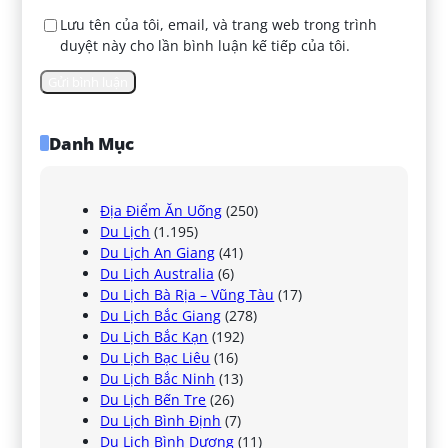
Lưu tên của tôi, email, và trang web trong trình
duyệt này cho lần bình luận kế tiếp của tôi.
Danh Mục
Địa Điểm Ăn Uống
(250)
Du Lịch
(1.195)
Du Lịch An Giang
(41)
Du Lịch Australia
(6)
Du Lịch Bà Rịa – Vũng Tàu
(17)
Du Lịch Bắc Giang
(278)
Du Lịch Bắc Kạn
(192)
Du Lịch Bạc Liêu
(16)
Du Lịch Bắc Ninh
(13)
Du Lịch Bến Tre
(26)
Du Lịch Bình Định
(7)
Du Lịch Bình Dương
(11)