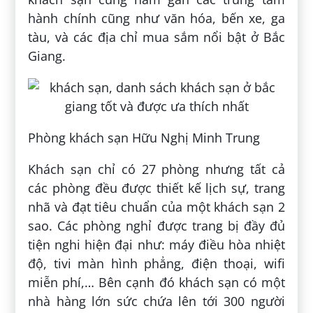
hành chính cũng như văn hóa, bến xe, ga
tàu, và các địa chỉ mua sắm nổi bật ở Bắc
Giang.
Phòng khách sạn Hữu Nghị Minh Trung
Khách sạn chỉ có 27 phòng nhưng tất cả
các phòng đều được thiết kế lịch sự, trang
nhã và đạt tiêu chuẩn của một khách sạn 2
sao. Các phòng nghỉ được trang bị đầy đủ
tiện nghi hiện đại như: máy điều hòa nhiệt
độ, tivi màn hình phẳng, điện thoại, wifi
miễn phí,… Bên cạnh đó khách sạn có một
nhà hàng lớn sức chứa lên tới 300 người