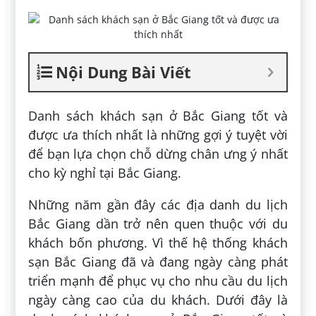
Nội Dung Bài Viết
Danh sách khách sạn ở Bắc Giang tốt và
được ưa thích nhất là những gợi ý tuyệt vời
để bạn lựa chọn chỗ dừng chân ưng ý nhất
cho kỳ nghỉ tại Bắc Giang.
Những năm gần đây các địa danh du lịch
Bắc Giang dần trở nên quen thuộc với du
khách bốn phương. Vì thế hệ thống khách
sạn Bắc Giang đã và đang ngày càng phát
triển mạnh để phục vụ cho nhu cầu du lịch
ngày càng cao của du khách. Dưới đây là