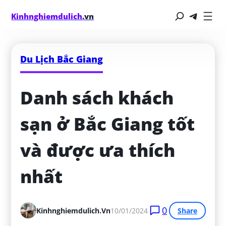
Kinhnghiemdulich
.vn
Du Lịch Bắc Giang
Danh sách khách 
sạn ở Bắc Giang tốt 
và được ưa thích 
nhất
0
Kinhnghiemdulich.vn
10/01/2024
Share