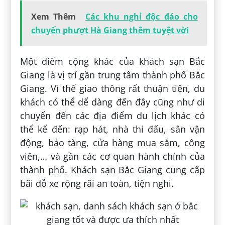
Xem Thêm
Các khu nghỉ độc đáo cho
chuyến phượt Hà Giang thêm tuyệt vời
Một điểm cộng khác của khách sạn Bắc
Giang là vị trí gần trung tâm thành phố Bắc
Giang. Vì thế giao thông rất thuận tiện, du
khách có thể dể dàng đến đây cũng như di
chuyển đến các địa điểm du lịch khác có
thể kể đến: rạp hát, nhà thi đấu, sân vận
động, bảo tàng, cửa hàng mua sắm, công
viên,… và gần các cơ quan hành chính của
thành phố. Khách sạn Bắc Giang cung cấp
bãi đỗ xe rộng rãi an toàn, tiện nghi.