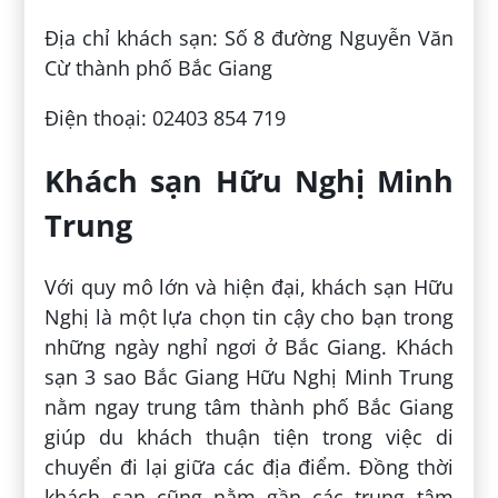
Địa chỉ khách sạn: Số 8 đường Nguyễn Văn
Cừ thành phố Bắc Giang
Điện thoại: 02403 854 719
Khách sạn Hữu Nghị Minh
Trung
Với quy mô lớn và hiện đại, khách sạn Hữu
Nghị là một lựa chọn tin cậy cho bạn trong
những ngày nghỉ ngơi ở Bắc Giang. Khách
sạn 3 sao Bắc Giang Hữu Nghị Minh Trung
nằm ngay trung tâm thành phố Bắc Giang
giúp du khách thuận tiện trong việc di
chuyển đi lại giữa các địa điểm. Đồng thời
khách sạn cũng nằm gần các trung tâm