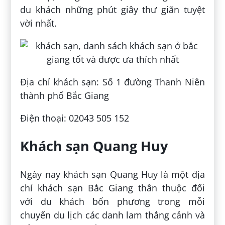
du khách những phút giây thư giãn tuyệt
vời nhất.
Địa chỉ khách sạn: Số 1 đường Thanh Niên
thành phố Bắc Giang
Điện thoại: 02043 505 152
Khách sạn Quang Huy
Ngày nay khách sạn Quang Huy là một địa
chỉ khách sạn Bắc Giang thân thuộc đối
với du khách bốn phương trong mỗi
chuyến du lịch các danh lam thắng cảnh và