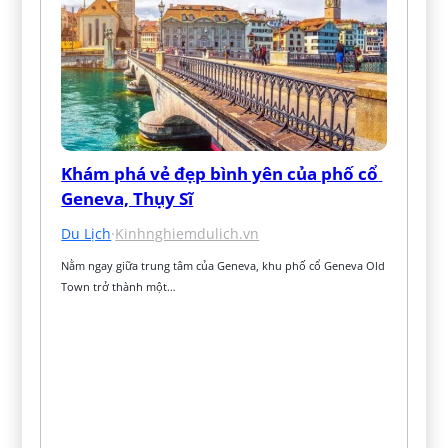
Khám phá vẻ đẹp bình yên của phố cổ 
Geneva, Thụy Sĩ
Du Lịch
·
Kinhnghiemdulich.vn
Nằm ngay giữa trung tâm của Geneva, khu phố cổ Geneva Old 
Town trở thành một…