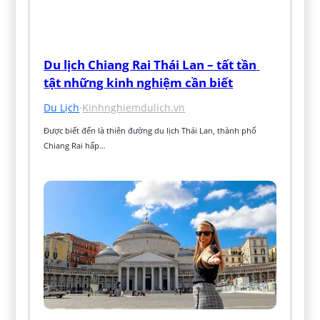
Du lịch Chiang Rai Thái Lan – tất tần 
tật những kinh nghiệm cần biết
Du Lịch
·
Kinhnghiemdulich.vn
Được biết đến là thiên đường du lịch Thái Lan, thành phố 
Chiang Rai hấp…