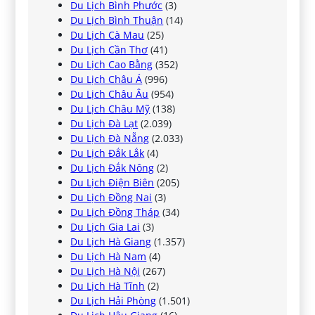
Du Lịch Bình Phước
(3)
Du Lịch Bình Thuận
(14)
Du Lịch Cà Mau
(25)
Du Lịch Cần Thơ
(41)
Du Lịch Cao Bằng
(352)
Du Lịch Châu Á
(996)
Du Lịch Châu Âu
(954)
Du Lịch Châu Mỹ
(138)
Du Lịch Đà Lạt
(2.039)
Du Lịch Đà Nẵng
(2.033)
Du Lịch Đắk Lắk
(4)
Du Lịch Đắk Nông
(2)
Du Lịch Điện Biên
(205)
Du Lịch Đồng Nai
(3)
Du Lịch Đồng Tháp
(34)
Du Lịch Gia Lai
(3)
Du Lịch Hà Giang
(1.357)
Du Lịch Hà Nam
(4)
Du Lịch Hà Nội
(267)
Du Lịch Hà Tĩnh
(2)
Du Lịch Hải Phòng
(1.501)