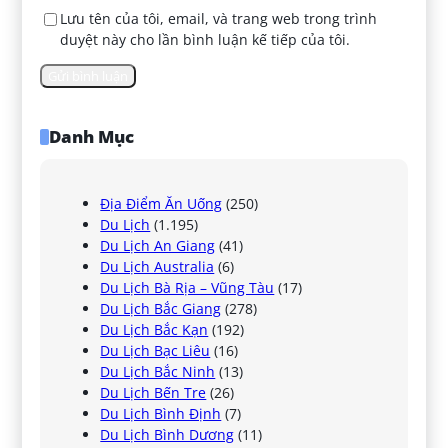
Lưu tên của tôi, email, và trang web trong trình
duyệt này cho lần bình luận kế tiếp của tôi.
Danh Mục
Địa Điểm Ăn Uống
(250)
Du Lịch
(1.195)
Du Lịch An Giang
(41)
Du Lịch Australia
(6)
Du Lịch Bà Rịa – Vũng Tàu
(17)
Du Lịch Bắc Giang
(278)
Du Lịch Bắc Kạn
(192)
Du Lịch Bạc Liêu
(16)
Du Lịch Bắc Ninh
(13)
Du Lịch Bến Tre
(26)
Du Lịch Bình Định
(7)
Du Lịch Bình Dương
(11)