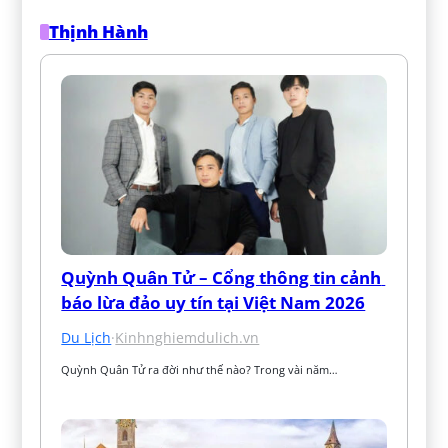
Thịnh Hành
Quỳnh Quân Tử – Cổng thông tin cảnh 
báo lừa đảo uy tín tại Việt Nam 2026
Du Lịch
·
Kinhnghiemdulich.vn
Quỳnh Quân Tử ra đời như thế nào? Trong vài năm…