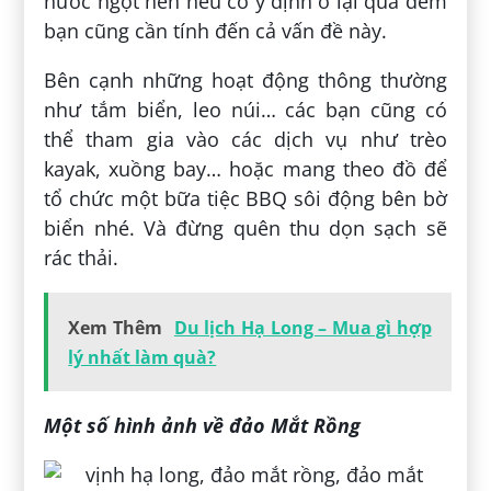
nước ngọt nên nếu có ý định ở lại qua đêm
bạn cũng cần tính đến cả vấn đề này.
Bên cạnh những hoạt động thông thường
như tắm biển, leo núi… các bạn cũng có
thể tham gia vào các dịch vụ như trèo
kayak, xuồng bay… hoặc mang theo đồ để
tổ chức một bữa tiệc BBQ sôi động bên bờ
biển nhé. Và đừng quên thu dọn sạch sẽ
rác thải.
Xem Thêm
Du lịch Hạ Long – Mua gì hợp
lý nhất làm quà?
Một số hình ảnh về đảo Mắt Rồng