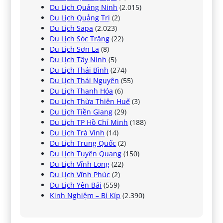
Du Lịch Quảng Ninh
(2.015)
Du Lịch Quảng Trị
(2)
Du Lịch Sapa
(2.023)
Du Lịch Sóc Trăng
(22)
Du Lịch Sơn La
(8)
Du Lịch Tây Ninh
(5)
Du Lịch Thái Bình
(274)
Du Lịch Thái Nguyên
(55)
Du Lịch Thanh Hóa
(6)
Du Lịch Thừa Thiên Huế
(3)
Du Lịch Tiền Giang
(29)
Du Lịch TP Hồ Chí Minh
(188)
Du Lịch Trà Vinh
(14)
Du Lịch Trung Quốc
(2)
Du Lịch Tuyên Quang
(150)
Du Lịch Vĩnh Long
(22)
Du Lịch Vĩnh Phúc
(2)
Du Lịch Yên Bái
(559)
Kinh Nghiệm – Bí Kíp
(2.390)