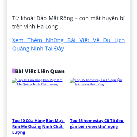
Đăng bởi:
Trịnh Xuân Sơn
Từ khoá: Đảo Mắt Rồng – con mắt huyền bí
trên vịnh Hạ Long
Xem Thêm Những Bài Viết Về Du Lịch
Quảng Ninh Tại Đây
Bài Viết Liên Quan
Top 10 Cửa Hàng Bán Mực 
Top 15 homestay Cô Tô đẹp 
Rim Me Quảng Ninh Chất 
gần biển view thơ mộng
Lượng