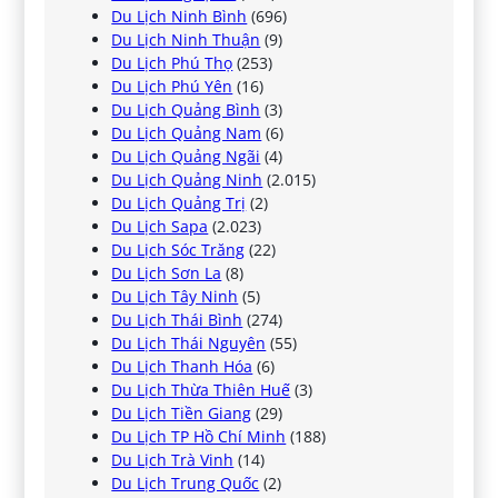
Du Lịch Ninh Bình
(696)
Du Lịch Ninh Thuận
(9)
Du Lịch Phú Thọ
(253)
Du Lịch Phú Yên
(16)
Du Lịch Quảng Bình
(3)
Du Lịch Quảng Nam
(6)
Du Lịch Quảng Ngãi
(4)
Du Lịch Quảng Ninh
(2.015)
Du Lịch Quảng Trị
(2)
Du Lịch Sapa
(2.023)
Du Lịch Sóc Trăng
(22)
Du Lịch Sơn La
(8)
Du Lịch Tây Ninh
(5)
Du Lịch Thái Bình
(274)
Du Lịch Thái Nguyên
(55)
Du Lịch Thanh Hóa
(6)
Du Lịch Thừa Thiên Huế
(3)
Du Lịch Tiền Giang
(29)
Du Lịch TP Hồ Chí Minh
(188)
Du Lịch Trà Vinh
(14)
Du Lịch Trung Quốc
(2)