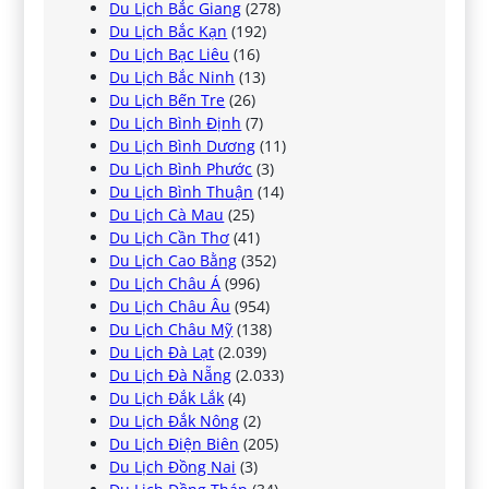
Du Lịch Bắc Giang
(278)
Du Lịch Bắc Kạn
(192)
Du Lịch Bạc Liêu
(16)
Du Lịch Bắc Ninh
(13)
Du Lịch Bến Tre
(26)
Du Lịch Bình Định
(7)
Du Lịch Bình Dương
(11)
Du Lịch Bình Phước
(3)
Du Lịch Bình Thuận
(14)
Du Lịch Cà Mau
(25)
Du Lịch Cần Thơ
(41)
Du Lịch Cao Bằng
(352)
Du Lịch Châu Á
(996)
Du Lịch Châu Âu
(954)
Du Lịch Châu Mỹ
(138)
Du Lịch Đà Lạt
(2.039)
Du Lịch Đà Nẵng
(2.033)
Du Lịch Đắk Lắk
(4)
Du Lịch Đắk Nông
(2)
Du Lịch Điện Biên
(205)
Du Lịch Đồng Nai
(3)