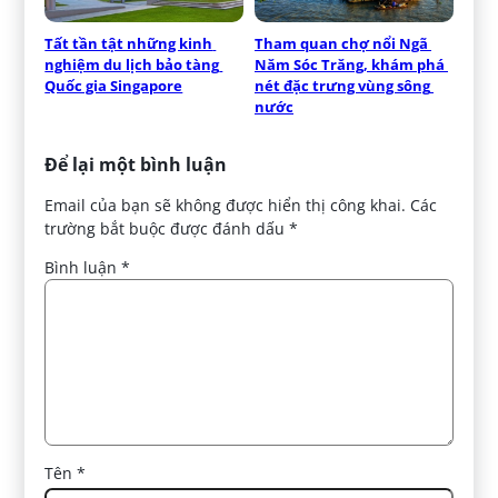
Tất tần tật những kinh 
Tham quan chợ nổi Ngã 
nghiệm du lịch bảo tàng 
Năm Sóc Trăng, khám phá 
Quốc gia Singapore
nét đặc trưng vùng sông 
nước
Để lại một bình luận
Email của bạn sẽ không được hiển thị công khai.
Các
trường bắt buộc được đánh dấu
*
Bình luận
*
Tên
*