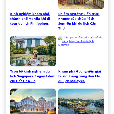
Kinh nghiệm khám phá 
Chiêm ngưỡng kiến trúc 
thành phố Manila khi đi 
Khmer của chùa Pôthi 
tour du lịch Philippines
Somrôn khi du lịch Cần 
Thơ
Trọn bộ kinh nghiệm du 
Khám phá 6 công viên giải 
lịch Singapore 5 ngày 4 đêm 
trí nổi tiếng hàng đầu khi 
chi tiết từ A – Z
du lịch Malaysia