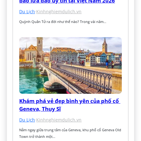
báo lừa đảo uy tín tại Việt Nam 2026
Du Lịch
·
Kinhnghiemdulich.vn
Quỳnh Quân Tử ra đời như thế nào? Trong vài năm…
Khám phá vẻ đẹp bình yên của phố cổ 
Geneva, Thụy Sĩ
Du Lịch
·
Kinhnghiemdulich.vn
Nằm ngay giữa trung tâm của Geneva, khu phố cổ Geneva Old 
Town trở thành một…