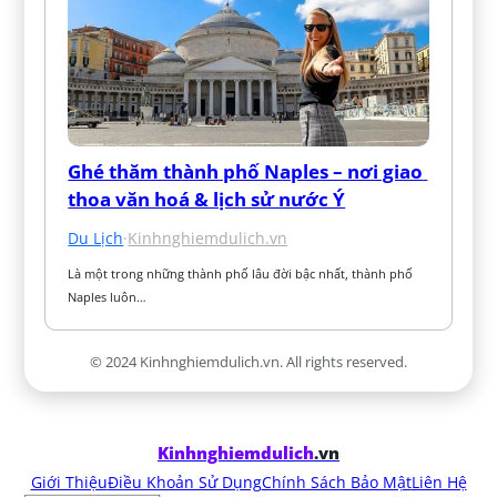
Ghé thăm thành phố Naples – nơi giao 
thoa văn hoá & lịch sử nước Ý
Du Lịch
·
Kinhnghiemdulich.vn
Là một trong những thành phố lâu đời bậc nhất, thành phố 
Naples luôn…
© 2024 Kinhnghiemdulich.vn. All rights reserved.
Kinhnghiemdulich
.vn
Giới Thiệu
Điều Khoản Sử Dụng
Chính Sách Bảo Mật
Liên Hệ