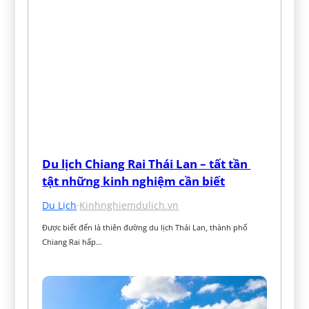
Du lịch Chiang Rai Thái Lan – tất tần 
tật những kinh nghiệm cần biết
Du Lịch
·
Kinhnghiemdulich.vn
Được biết đến là thiên đường du lịch Thái Lan, thành phố 
Chiang Rai hấp…