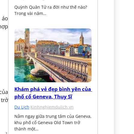
Quỳnh Quân Tử ra đời như thế nào? 
Trong vài năm…
i áo
 hợp
Khám phá vẻ đẹp bình yên của 
 của
phố cổ Geneva, Thụy Sĩ
 trở
Du Lịch
·
Kinhnghiemdulich.vn
Nằm ngay giữa trung tâm của Geneva, 
khu phố cổ Geneva Old Town trở 
thành một…