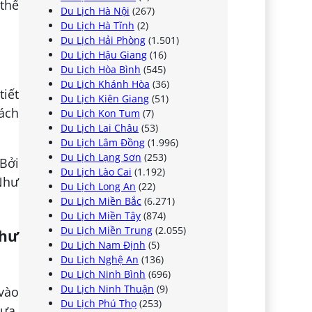
thể
Du Lịch Hà Nội
(267)
Du Lịch Hà Tĩnh
(2)
Du Lịch Hải Phòng
(1.501)
Du Lịch Hậu Giang
(16)
Du Lịch Hòa Bình
(545)
Du Lịch Khánh Hòa
(36)
tiết
Du Lịch Kiên Giang
(51)
hách
Du Lịch Kon Tum
(7)
Du Lịch Lai Châu
(53)
Du Lịch Lâm Đồng
(1.996)
Du Lịch Lạng Sơn
(253)
 Bởi
Du Lịch Lào Cai
(1.192)
 Như
Du Lịch Long An
(22)
Du Lịch Miền Bắc
(6.271)
Du Lịch Miền Tây
(874)
Du Lịch Miền Trung
(2.055)
như
Du Lịch Nam Định
(5)
Du Lịch Nghệ An
(136)
Du Lịch Ninh Bình
(696)
Du Lịch Ninh Thuận
(9)
 vào
Du Lịch Phú Thọ
(253)
mưa.