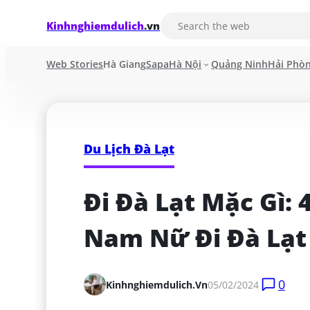
Kinhnghiemdulich
.vn
Web Stories
Hà Giang
Sapa
Hà Nội
Quảng Ninh
Hải Phò
Du Lịch Đà Lạt
Đi Đà Lạt Mặc Gì: 
Nam Nữ Đi Đà Lạt
0
Kinhnghiemdulich.vn
05/02/2024