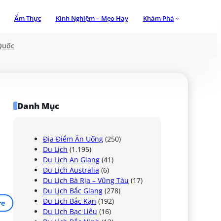
Ẩm Thực
Kinh Nghiệm – Mẹo Hay
Khám Phá
Quốc
Danh Mục
Địa Điểm Ăn Uống
(250)
Du Lịch
(1.195)
Du Lịch An Giang
(41)
Du Lịch Australia
(6)
Du Lịch Bà Rịa – Vũng Tàu
(17)
Du Lịch Bắc Giang
(278)
Du Lịch Bắc Kạn
(192)
re
Du Lịch Bạc Liêu
(16)