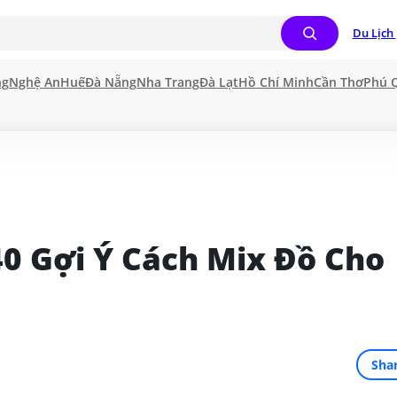
Du Lịch 
ng
Nghệ An
Huế
Đà Nẵng
Nha Trang
Đà Lạt
Hồ Chí Minh
Cần Thơ
Phú 
40 Gợi Ý Cách Mix Đồ Cho 
Sha