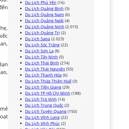
Du Lịch Phú Yên
(16)
 đến
Du Lịch Quảng Bình
(3)
Du Lịch Quảng Nam
(6)
Du Lịch Quảng Ngãi
(4)
Du Lịch Quảng Ninh
(2.015)
nhẹ,
Du Lịch Quảng Trị
(2)
hiếc
Du Lịch Sapa
(2.023)
an,
Du Lịch Sóc Trăng
(22)
Du Lịch Sơn La
(8)
Du Lịch Tây Ninh
(5)
Du Lịch Thái Bình
(274)
Bạn
Du Lịch Thái Nguyên
(55)
ao,
Du Lịch Thanh Hóa
(6)
Du Lịch Thừa Thiên Huế
(3)
Du Lịch Tiền Giang
(29)
Du Lịch TP Hồ Chí Minh
(188)
Du Lịch Trà Vinh
(14)
Du Lịch Trung Quốc
(2)
t mẻ
Du Lịch Tuyên Quang
(150)
loạt
Du Lịch Vĩnh Long
(22)
Du Lịch Vĩnh Phúc
(2)