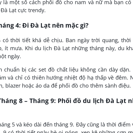
y là một số cách phối đồ cho nam và nữ mà bạn có 
Đà Lạt cực trendy.
háng 4: Đi Đà Lạt nên mặc gì?
 có thời tiết khá dễ chịu. Ban ngày trời quang, thời 
, ít mưa. Khi du lịch Đà Lạt những tháng này, du k
một ngày.
n chuẩn bị các set đồ chất liệu không cần dày dặn.
ắm và chỉ có thiên hướng nhiệt độ hạ thấp về đêm.
n, blazer hoặc áo da để phối đồ cho thêm sành điệu.
Tháng 8 – Tháng 9: Phối đồ du lịch Đà Lạt 
áng 5 và kéo dài đến tháng 9. Đây cũng là thời điểm
 8, 9 có thời tiết ngày hè oi nóng, xen kẽ những cơn 