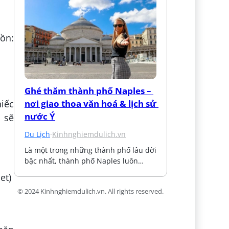
ồn:
Ghé thăm thành phố Naples – 
nơi giao thoa văn hoá & lịch sử 
iếc
nước Ý
 sẽ
Du Lịch
·
Kinhnghiemdulich.vn
Là một trong những thành phố lâu đời 
bậc nhất, thành phố Naples luôn…
et)
© 2024 Kinhnghiemdulich.vn. All rights reserved.