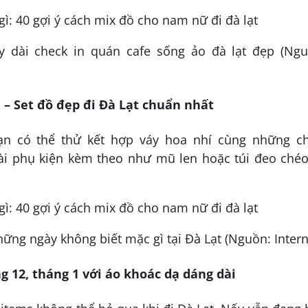
y dài check in quán cafe sống ảo đà lạt đẹp (Ngu
 – Set đồ đẹp đi Đà Lạt chuẩn nhất
ạn có thể thử kết hợp váy hoa nhí cùng những ch
i phụ kiện kèm theo như mũ len hoặc túi đeo chéo
ững ngày không biết mặc gì tại Đà Lạt (Nguồn: Intern
g 12, tháng 1 với áo khoác dạ dáng dài