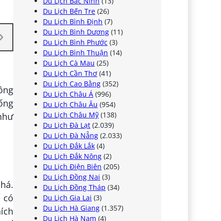
Du Lịch Bắc Ninh
(13)
Du Lịch Bến Tre
(26)
Du Lịch Bình Định
(7)
Du Lịch Bình Dương
(11)
Du Lịch Bình Phước
(3)
Du Lịch Bình Thuận
(14)
Du Lịch Cà Mau
(25)
Du Lịch Cần Thơ
(41)
Du Lịch Cao Bằng
(352)
hông
Du Lịch Châu Á
(996)
sống
Du Lịch Châu Âu
(954)
Du Lịch Châu Mỹ
(138)
 như
Du Lịch Đà Lạt
(2.039)
Du Lịch Đà Nẵng
(2.033)
Du Lịch Đắk Lắk
(4)
Du Lịch Đắk Nông
(2)
Du Lịch Điện Biên
(205)
Du Lịch Đồng Nai
(3)
phá.
Du Lịch Đồng Tháp
(34)
 có
Du Lịch Gia Lai
(3)
Du Lịch Hà Giang
(1.357)
hích
Du Lịch Hà Nam
(4)