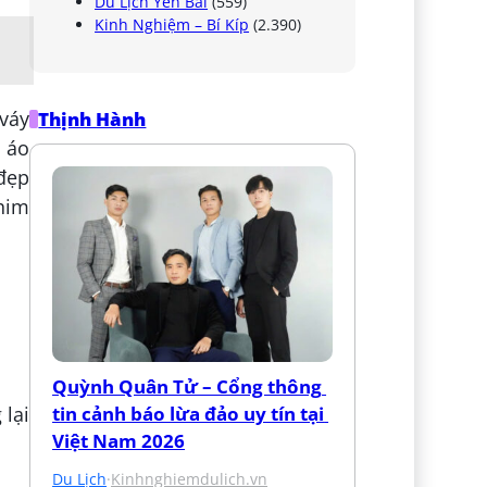
Du Lịch Yên Bái
(559)
Kinh Nghiệm – Bí Kíp
(2.390)
váy
Thịnh Hành
c áo
 đẹp
him
Quỳnh Quân Tử – Cổng thông 
 lại
tin cảnh báo lừa đảo uy tín tại 
Việt Nam 2026
Du Lịch
·
Kinhnghiemdulich.vn