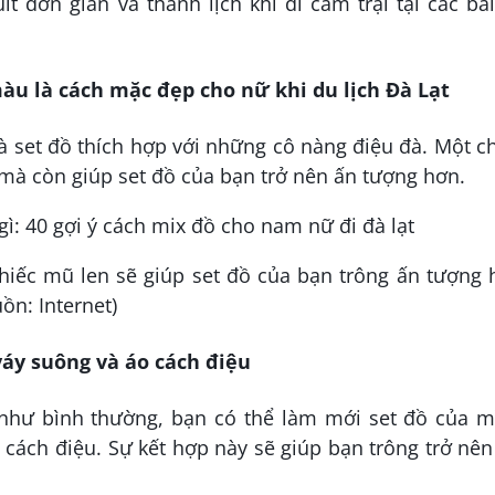
t đơn giản và thanh lịch khi đi cắm trại tại các bã
àu là cách mặc đẹp cho nữ khi du lịch Đà Lạt
 set đồ thích hợp với những cô nàng điệu đà. Một c
à còn giúp set đồ của bạn trở nên ấn tượng hơn.
hiếc mũ len sẽ giúp set đồ của bạn trông ấn tượng
ồn: Internet)
váy suông và áo cách điệu
 như bình thường, bạn có thể làm mới set đồ của m
 cách điệu. Sự kết hợp này sẽ giúp bạn trông trở nê