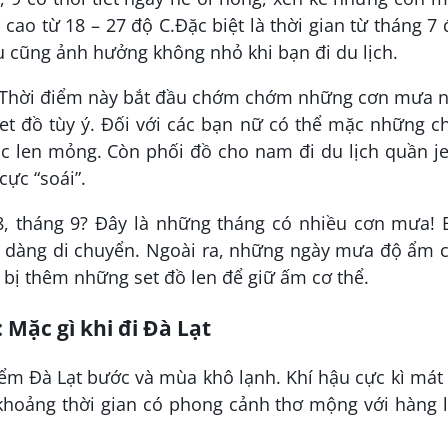
cao từ 18 – 27 độ C.Đặc biệt là thời gian từ tháng 7
u cũng ảnh hưởng không nhỏ khi bạn đi du lịch.
6? Thời điểm này bắt đầu chớm chớm những cơn mưa 
et đồ tùy ý. Đối với các bạn nữ có thể mặc những c
c len mỏng. Còn phối đồ cho nam đi du lịch quần je
cực “soái”.
 8, tháng 9? Đây là những tháng có nhiều cơn mưa! 
 dàng di chuyển. Ngoài ra, những ngày mưa độ ẩm c
 bị thêm những set đồ len để giữ ấm cơ thể.
 Mặc gì khi đi Đà Lạt
điểm Đà Lạt bước và mùa khô lạnh. Khí hậu cực kì má
 khoảng thời gian có phong cảnh thơ mộng với hàng 