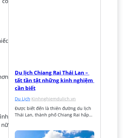
i cỏ
hiếc
Du lịch Chiang Rai Thái Lan – 
 hơn
tất tần tật những kinh nghiệm 
cần biết
Du Lịch
·
Kinhnghiemdulich.vn
Được biết đến là thiên đường du lịch 
Thái Lan, thành phố Chiang Rai hấp…
ình
n nữ