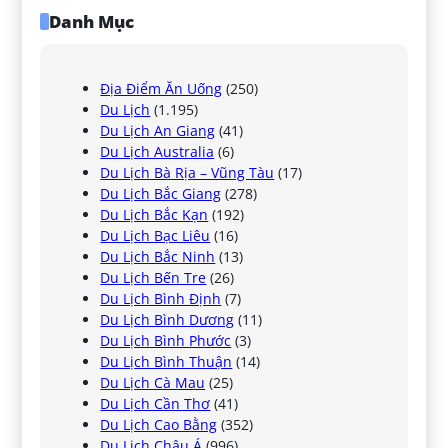
Danh Mục
Địa Điểm Ăn Uống
(250)
Du Lịch
(1.195)
Du Lịch An Giang
(41)
Du Lịch Australia
(6)
Du Lịch Bà Rịa – Vũng Tàu
(17)
Du Lịch Bắc Giang
(278)
Du Lịch Bắc Kạn
(192)
Du Lịch Bạc Liêu
(16)
Du Lịch Bắc Ninh
(13)
Du Lịch Bến Tre
(26)
Du Lịch Bình Định
(7)
Du Lịch Bình Dương
(11)
Du Lịch Bình Phước
(3)
Du Lịch Bình Thuận
(14)
Du Lịch Cà Mau
(25)
Du Lịch Cần Thơ
(41)
Du Lịch Cao Bằng
(352)
Du Lịch Châu Á
(996)