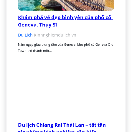
Khám phá vẻ đẹp bình yên của phố cổ 
Geneva, Thụy Sĩ
Du Lịch
·
Kinhnghiemdulich.vn
Nằm ngay giữa trung tâm của Geneva, khu phố cổ Geneva Old 
Town trở thành một…
Du lịch Chiang Rai Thái Lan – tất tần 