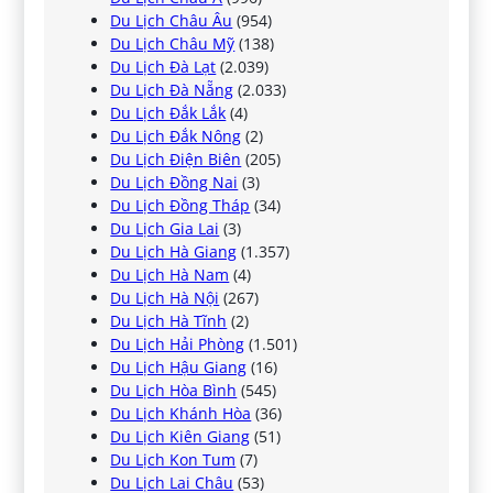
Du Lịch Châu Âu
(954)
Du Lịch Châu Mỹ
(138)
Du Lịch Đà Lạt
(2.039)
Du Lịch Đà Nẵng
(2.033)
Du Lịch Đắk Lắk
(4)
Du Lịch Đắk Nông
(2)
Du Lịch Điện Biên
(205)
Du Lịch Đồng Nai
(3)
Du Lịch Đồng Tháp
(34)
Du Lịch Gia Lai
(3)
Du Lịch Hà Giang
(1.357)
Du Lịch Hà Nam
(4)
Du Lịch Hà Nội
(267)
Du Lịch Hà Tĩnh
(2)
Du Lịch Hải Phòng
(1.501)
Du Lịch Hậu Giang
(16)
Du Lịch Hòa Bình
(545)
Du Lịch Khánh Hòa
(36)
Du Lịch Kiên Giang
(51)
Du Lịch Kon Tum
(7)
Du Lịch Lai Châu
(53)