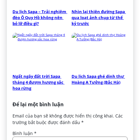
Du lịch Sapa – Trải nghiệm 
Nhìn lại thiên đường Sapa 
đèo Ô Quy Hồ không nên 
qua loạt ảnh chụp từ thế 
bỏ lỡ điều gì?
kỷ trước
Ngất ngây đất trời Sapa 
Du lịch Sapa ghé dinh thự 
tháng 4 đượm hương sắc 
Hoàng A Tưởng (Bắc Hà)
hoa rừng
Để lại một bình luận
Email của bạn sẽ không được hiển thị công khai.
Các
trường bắt buộc được đánh dấu
*
Bình luận
*