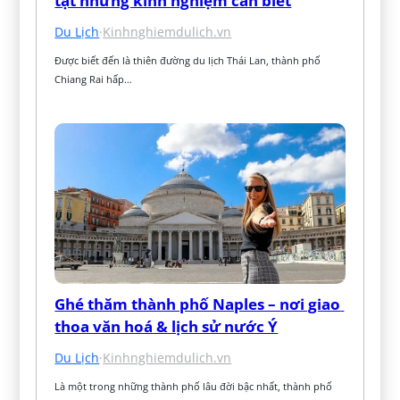
tật những kinh nghiệm cần biết
Du Lịch
·
Kinhnghiemdulich.vn
Được biết đến là thiên đường du lịch Thái Lan, thành phố 
Chiang Rai hấp…
Ghé thăm thành phố Naples – nơi giao 
thoa văn hoá & lịch sử nước Ý
Du Lịch
·
Kinhnghiemdulich.vn
Là một trong những thành phố lâu đời bậc nhất, thành phố 