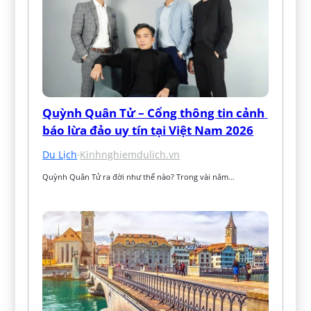
Quỳnh Quân Tử – Cổng thông tin cảnh 
báo lừa đảo uy tín tại Việt Nam 2026
Du Lịch
·
Kinhnghiemdulich.vn
Quỳnh Quân Tử ra đời như thế nào? Trong vài năm…