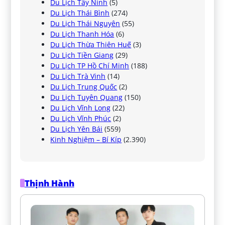
Du Lịch Tây Ninh
(5)
Du Lịch Thái Bình
(274)
Du Lịch Thái Nguyên
(55)
Du Lịch Thanh Hóa
(6)
Du Lịch Thừa Thiên Huế
(3)
Du Lịch Tiền Giang
(29)
Du Lịch TP Hồ Chí Minh
(188)
Du Lịch Trà Vinh
(14)
Du Lịch Trung Quốc
(2)
Du Lịch Tuyên Quang
(150)
Du Lịch Vĩnh Long
(22)
Du Lịch Vĩnh Phúc
(2)
Du Lịch Yên Bái
(559)
Kinh Nghiệm – Bí Kíp
(2.390)
Thịnh Hành