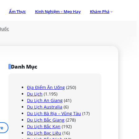
Ẩm Thực
Kinh Nghiệm – Mẹo Hay
Khám Phá
Quốc
Danh Mục
Địa Điểm Ăn Uống
(250)
Du Lịch
(1.195)
Du Lịch An Giang
(41)
Du Lịch Australia
(6)
Du Lịch Bà Rịa – Vũng Tàu
(17)
Du Lịch Bắc Giang
(278)
Du Lịch Bắc Kạn
(192)
re
Du Lịch Bạc Liêu
(16)