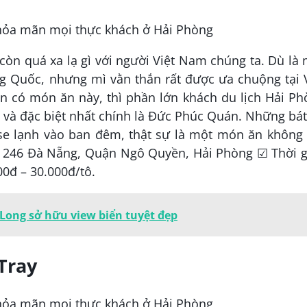
còn quá xa lạ gì với người Việt Nam chúng ta. Dù là
g Quốc, nhưng mì vằn thắn rất được ưa chuộng tại 
n có món ăn này, thì phần lớn khách du lịch Hải Ph
và đặc biệt nhất chính là Đức Phúc Quán. Những bá
se lạnh vào ban đêm, thật sự là một món ăn không 
ỉ: 246 Đà Nẵng, Quận Ngô Quyền, Hải Phòng ☑ Thời g
00đ – 30.000đ/tô.
Long sở hữu view biển tuyệt đẹp
Tray