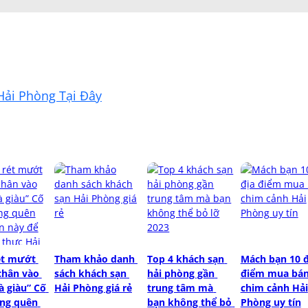
Hải Phòng Tại Đây
ét mướt 
Tham khảo danh 
Top 4 khách sạn 
Mách bạn 10 đị
chân vào 
sách khách sạn 
hải phòng gần 
điểm mua bán
 giàu” Cố 
Hải Phòng giá rẻ
trung tâm mà 
chim cảnh Hải 
ng quên 
bạn không thể bỏ 
Phòng uy tín