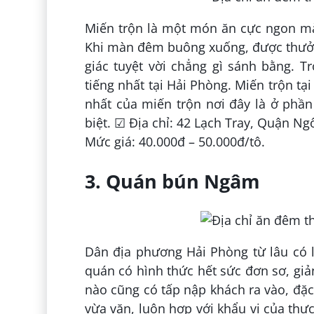
Miến trộn là một món ăn cực ngon mà
Khi màn đêm buông xuống, được thưởn
giác tuyệt vời chẳng gì sánh bằng. T
tiếng nhất tại Hải Phòng. Miến trộn tạ
nhất của miến trộn nơi đây là ở phần
biệt. ☑ Địa chỉ: 42 Lạch Tray, Quận N
Mức giá: 40.000đ – 50.000đ/tô.
3. Quán bún Ngâm
Dân địa phương Hải Phòng từ lâu có 
quán có hình thức hết sức đơn sơ, giả
nào cũng có tấp nập khách ra vào, đặc
vừa vặn, luôn hợp với khẩu vị của th