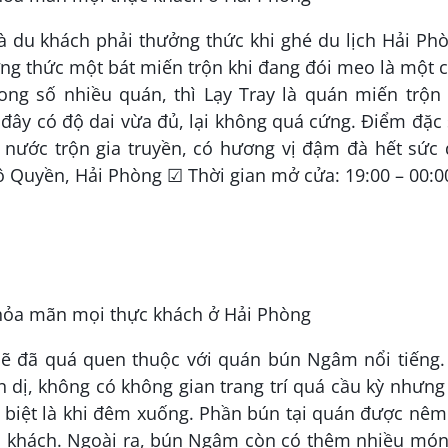
 du khách phải thưởng thức khi ghé du lịch Hải Phò
g thức một bát miến trộn khi đang đói meo là một 
rong số nhiều quán, thì Lạy Tray là quán miến trộn
i đây có độ dai vừa đủ, lại không quá cứng. Điểm đặc
 nước trộn gia truyền, có hương vị đậm đà hết sức
gô Quyền, Hải Phòng ☑ Thời gian mở cửa: 19:00 – 00:
lẽ đã quá quen thuộc với quán bún Ngâm nổi tiếng.
n dị, không có không gian trang trí quá cầu kỳ nhưng
 biệt là khi đêm xuống. Phần bún tại quán được nêm
ực khách. Ngoài ra, bún Ngâm còn có thêm nhiều mó