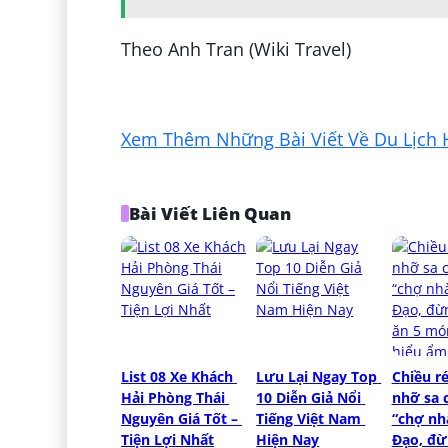
Theo Anh Tran (Wiki Travel)
Đăng bởi:
Đỗ Ngọc Như
Xem Thêm Những Bài Viết Về Du Lịch 
Bài Viết Liên Quan
List 08 Xe Khách 
Lưu Lại Ngay Top 
Chiều r
Hải Phòng Thái 
10 Diễn Giả Nổi 
nhỡ sa 
Nguyên Giá Tốt – 
Tiếng Việt Nam 
“chợ nhà
Tiện Lợi Nhất
Hiện Nay
Đạo, đừ