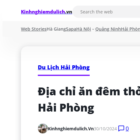
Kinhnghiemdulich
.vn
Web Stories
Hà Giang
Sapa
Hà Nội
Quảng Ninh
Hải Phò
Du Lịch Hải Phòng
Địa chỉ ăn đêm th
Hải Phòng
0
Kinhnghiemdulich.vn
30/10/2024