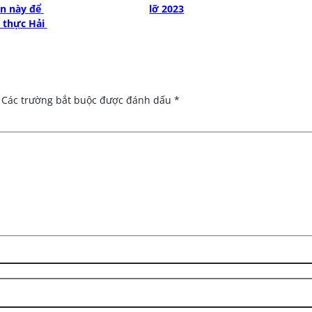
n này để 
lỡ 2023
 thực Hải 
Các trường bắt buộc được đánh dấu
*