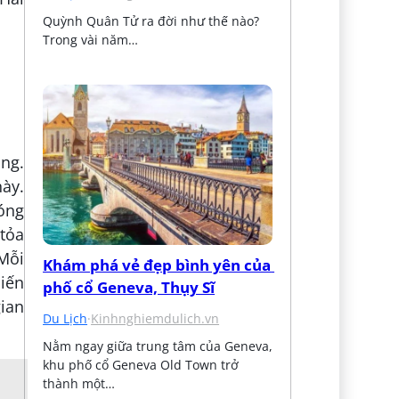
Quỳnh Quân Tử ra đời như thế nào? 
Trong vài năm…
ng.
này.
óng
 tỏa
Mỗi
Khám phá vẻ đẹp bình yên của 
hiến
phố cổ Geneva, Thụy Sĩ
ian
Du Lịch
·
Kinhnghiemdulich.vn
Nằm ngay giữa trung tâm của Geneva, 
khu phố cổ Geneva Old Town trở 
thành một…