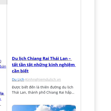
Du lịch Chiang Rai Thái Lan – 
tất tần tật những kinh nghiệm 
cần biết
Du Lịch
·
Kinhnghiemdulich.vn
Được biết đến là thiên đường du lịch 
Thái Lan, thành phố Chiang Rai hấp…
a 
 