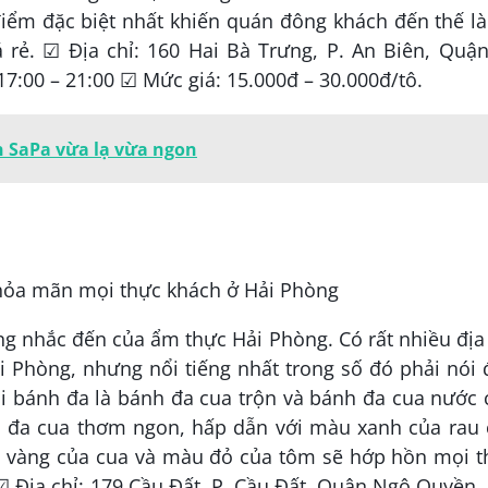
điểm đặc biệt nhất khiến quán đông khách đến thế l
 rẻ. ☑ Địa chỉ: 160 Hai Bà Trưng, P. An Biên, Quậ
7:00 – 21:00 ☑ Mức giá: 15.000đ – 30.000đ/tô.
ản SaPa vừa lạ vừa ngon
g nhắc đến của ẩm thực Hải Phòng. Có rất nhiều địa
i Phòng, nhưng nổi tiếng nhất trong số đó phải nói
ại bánh đa là bánh đa cua trộn và bánh đa cua nước
 đa cua thơm ngon, hấp dẫn với màu xanh của rau c
 vàng của cua và màu đỏ của tôm sẽ hớp hồn mọi t
 Địa chỉ: 179 Cầu Đất, P. Cầu Đất, Quận Ngô Quyền,