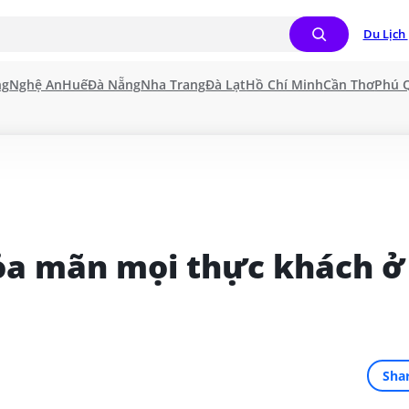
Du Lịch 
ng
Nghệ An
Huế
Đà Nẵng
Nha Trang
Đà Lạt
Hồ Chí Minh
Cần Thơ
Phú 
ỏa mãn mọi thực khách ở 
Sha