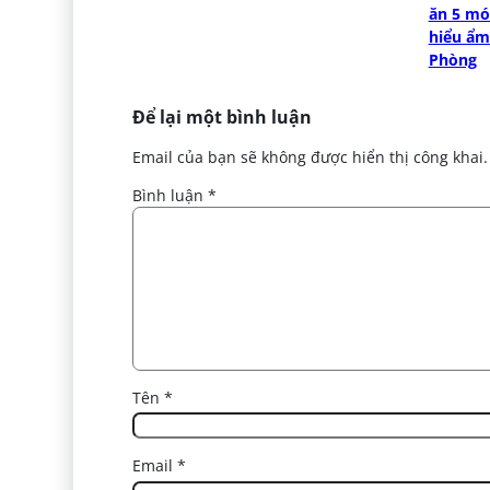
ăn 5 mó
hiểu ẩm
Phòng
Để lại một bình luận
Email của bạn sẽ không được hiển thị công khai.
Bình luận
*
Tên
*
Email
*