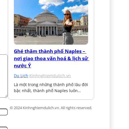
Ghé thăm thành phố Naples – 
nơi giao thoa văn hoá & lịch sử 
nước Ý
Du Lịch
·
Kinhnghiemdulich.vn
Là một trong những thành phố lâu đời 
bậc nhất, thành phố Naples luôn…
© 2024 Kinhnghiemdulich.vn. All rights reserved.