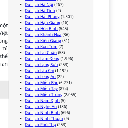
Du Lịch Hà Nội
(267)
Du Lịch Hà Tĩnh
(2)
Du Lịch Hải Phòng
(1.501)
Du Lịch Hậu Giang
(16)
 một
Du Lịch Hòa Bình
(545)
Việt
Du Lịch Khánh Hòa
(36)
òng
Du Lịch Kiên Giang
(51)
Du Lịch Kon Tum
(7)
t mì
Du Lịch Lai Châu
(53)
thể
Du Lịch Lâm Đồng
(1.996)
ian
Du Lịch Lạng Sơn
(253)
Du Lịch Lào Cai
(1.192)
Du Lịch Long An
(22)
Du Lịch Miền Bắc
(6.271)
Du Lịch Miền Tây
(874)
Du Lịch Miền Trung
(2.055)
Du Lịch Nam Định
(5)
Du Lịch Nghệ An
(136)
Du Lịch Ninh Bình
(696)
Du Lịch Ninh Thuận
(9)
Du Lịch Phú Thọ
(253)