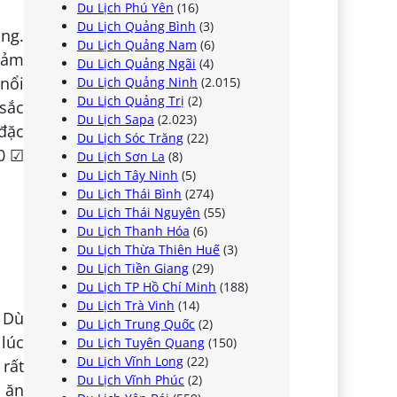
Du Lịch Phú Yên
(16)
Du Lịch Quảng Bình
(3)
ng.
Du Lịch Quảng Nam
(6)
cảm
Du Lịch Quảng Ngãi
(4)
 nổi
Du Lịch Quảng Ninh
(2.015)
Du Lịch Quảng Trị
(2)
 sắc
Du Lịch Sapa
(2.023)
 đặc
Du Lịch Sóc Trăng
(22)
00 ☑
Du Lịch Sơn La
(8)
Du Lịch Tây Ninh
(5)
Du Lịch Thái Bình
(274)
Du Lịch Thái Nguyên
(55)
Du Lịch Thanh Hóa
(6)
Du Lịch Thừa Thiên Huế
(3)
Du Lịch Tiền Giang
(29)
Du Lịch TP Hồ Chí Minh
(188)
Du Lịch Trà Vinh
(14)
 Dù
Du Lịch Trung Quốc
(2)
 lúc
Du Lịch Tuyên Quang
(150)
Du Lịch Vĩnh Long
(22)
 rất
Du Lịch Vĩnh Phúc
(2)
n ăn