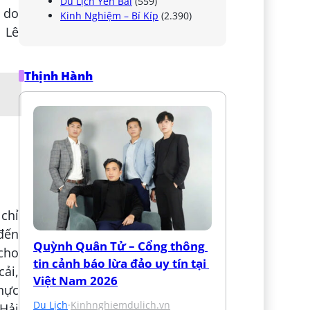
Du Lịch Yên Bái
(559)
à do
Kinh Nghiệm – Bí Kíp
(2.390)
n Lê
Thịnh Hành
 chỉ
 đến
Quỳnh Quân Tử – Cổng thông 
 cho
tin cảnh báo lừa đảo uy tín tại 
ải,
Việt Nam 2026
hực
Du Lịch
·
Kinhnghiemdulich.vn
 Hải