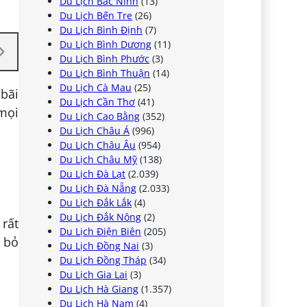
Du Lịch Bắc Ninh
(13)
Du Lịch Bến Tre
(26)
Du Lịch Bình Định
(7)
Du Lịch Bình Dương
(11)
Du Lịch Bình Phước
(3)
Du Lịch Bình Thuận
(14)
Du Lịch Cà Mau
(25)
bãi
Du Lịch Cần Thơ
(41)
mọi
Du Lịch Cao Bằng
(352)
Du Lịch Châu Á
(996)
Du Lịch Châu Âu
(954)
Du Lịch Châu Mỹ
(138)
Du Lịch Đà Lạt
(2.039)
Du Lịch Đà Nẵng
(2.033)
Du Lịch Đắk Lắk
(4)
Du Lịch Đắk Nông
(2)
rất
Du Lịch Điện Biên
(205)
 bỏ
Du Lịch Đồng Nai
(3)
Du Lịch Đồng Tháp
(34)
Du Lịch Gia Lai
(3)
Du Lịch Hà Giang
(1.357)
Du Lịch Hà Nam
(4)