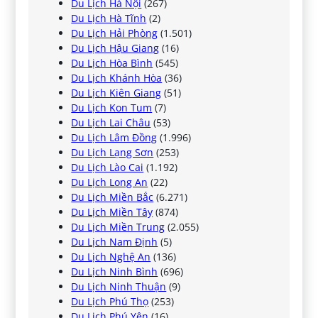
Du Lịch Hà Nội
(267)
Du Lịch Hà Tĩnh
(2)
Du Lịch Hải Phòng
(1.501)
Du Lịch Hậu Giang
(16)
Du Lịch Hòa Bình
(545)
Du Lịch Khánh Hòa
(36)
Du Lịch Kiên Giang
(51)
Du Lịch Kon Tum
(7)
Du Lịch Lai Châu
(53)
Du Lịch Lâm Đồng
(1.996)
Du Lịch Lạng Sơn
(253)
Du Lịch Lào Cai
(1.192)
Du Lịch Long An
(22)
Du Lịch Miền Bắc
(6.271)
Du Lịch Miền Tây
(874)
Du Lịch Miền Trung
(2.055)
Du Lịch Nam Định
(5)
Du Lịch Nghệ An
(136)
Du Lịch Ninh Bình
(696)
Du Lịch Ninh Thuận
(9)
Du Lịch Phú Thọ
(253)
Du Lịch Phú Yên
(16)