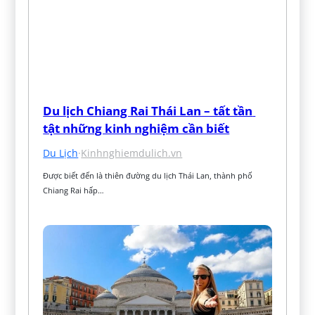
Du lịch Chiang Rai Thái Lan – tất tần 
tật những kinh nghiệm cần biết
Du Lịch
·
Kinhnghiemdulich.vn
Được biết đến là thiên đường du lịch Thái Lan, thành phố 
Chiang Rai hấp…