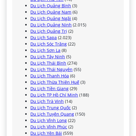
Du Lịch Quảng Bình
(3)
Du Lịch Quảng Nam
(6)
Du Lịch Quảng Ngãi
(4)
Du Lịch Quảng Ninh
(2.015)
Du Lịch Quảng Trị
(2)
Du Lịch Sapa
(2.023)
Du Lịch Sóc Trăng
(22)
Du Lịch Sơn La
(8)
Du Lịch Tây Ninh
(5)
Du Lịch Thái Bình
(274)
Du Lịch Thái Nguyên
(55)
Du Lịch Thanh Hóa
(6)
Du Lịch Thừa Thiên Huế
(3)
Du Lịch Tiền Giang
(29)
Du Lịch TP Hồ Chí Minh
(188)
Du Lịch Trà Vinh
(14)
Du Lịch Trung Quốc
(2)
Du Lịch Tuyên Quang
(150)
Du Lịch Vĩnh Long
(22)
Du Lịch Vĩnh Phúc
(2)
Du Lịch Yên Bái
(559)