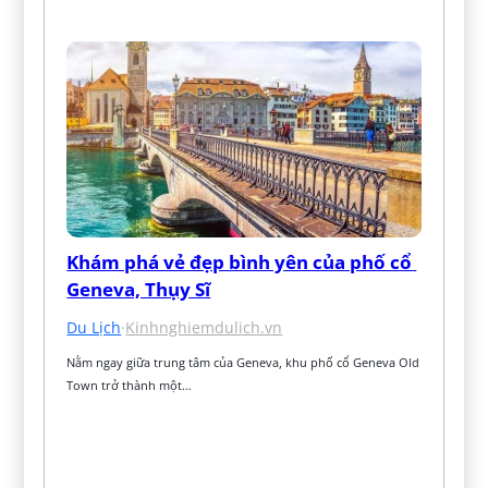
Khám phá vẻ đẹp bình yên của phố cổ 
Geneva, Thụy Sĩ
Du Lịch
·
Kinhnghiemdulich.vn
Nằm ngay giữa trung tâm của Geneva, khu phố cổ Geneva Old 
Town trở thành một…