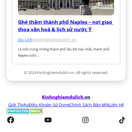
Ghé thăm thành phố Naples – nơi giao 
thoa văn hoá & lịch sử nước Ý
Du Lịch
·
Kinhnghiemdulich.vn
Là một trong những thành phố lâu đời bậc nhất, thành phố 
Naples luôn…
© 2024 Kinhnghiemdulich.vn. All rights reserved.
Kinhnghiemdulich
.vn
Giới Thiệu
Điều Khoản Sử Dụng
Chính Sách Bảo Mật
Liên Hệ