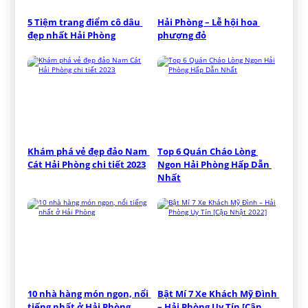
5 Tiệm trang điểm cô dâu 
Hải Phòng – Lễ hội hoa 
đẹp nhất Hải Phòng
phượng đỏ
Khám phá vẻ đẹp đảo Nam 
Top 6 Quán Cháo Lòng 
Cát Hải Phòng chi tiết 2023
Ngon Hải Phòng Hấp Dẫn 
Nhất
10 nhà hàng món ngon, nổi 
Bật Mí 7 Xe Khách Mỹ Đình 
tiếng nhất ở Hải Phòng
– Hải Phòng Uy Tín [Cập 