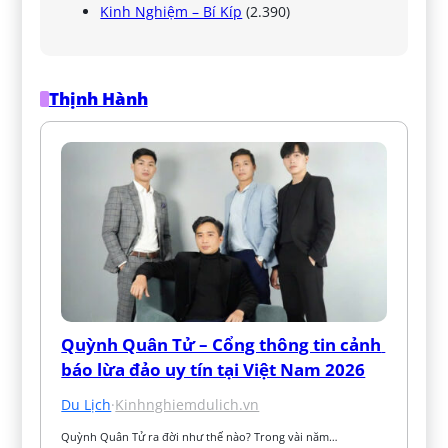
Kinh Nghiệm – Bí Kíp
(2.390)
Thịnh Hành
Quỳnh Quân Tử – Cổng thông tin cảnh 
báo lừa đảo uy tín tại Việt Nam 2026
Du Lịch
·
Kinhnghiemdulich.vn
Quỳnh Quân Tử ra đời như thế nào? Trong vài năm…