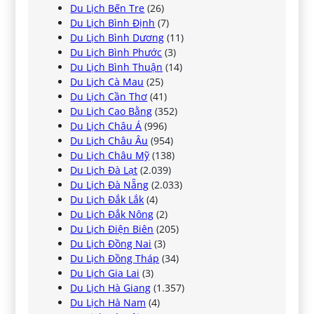
Du Lịch Bến Tre
(26)
Du Lịch Bình Định
(7)
Du Lịch Bình Dương
(11)
Du Lịch Bình Phước
(3)
Du Lịch Bình Thuận
(14)
Du Lịch Cà Mau
(25)
Du Lịch Cần Thơ
(41)
Du Lịch Cao Bằng
(352)
Du Lịch Châu Á
(996)
Du Lịch Châu Âu
(954)
Du Lịch Châu Mỹ
(138)
Du Lịch Đà Lạt
(2.039)
Du Lịch Đà Nẵng
(2.033)
Du Lịch Đắk Lắk
(4)
Du Lịch Đắk Nông
(2)
Du Lịch Điện Biên
(205)
Du Lịch Đồng Nai
(3)
Du Lịch Đồng Tháp
(34)
Du Lịch Gia Lai
(3)
Du Lịch Hà Giang
(1.357)
Du Lịch Hà Nam
(4)