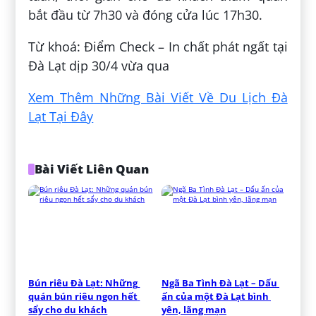
bắt đầu từ 7h30 và đóng cửa lúc 17h30.
Từ khoá: Điểm Check – In chất phát ngất tại
Đà Lạt dịp 30/4 vừa qua
Xem Thêm Những Bài Viết Về Du Lịch Đà
Lạt Tại Đây
Bài Viết Liên Quan
Bún riêu Đà Lạt: Những 
Ngã Ba Tình Đà Lạt – Dấu 
quán bún riêu ngon hết 
ấn của một Đà Lạt bình 
sẩy cho du khách
yên, lãng mạn