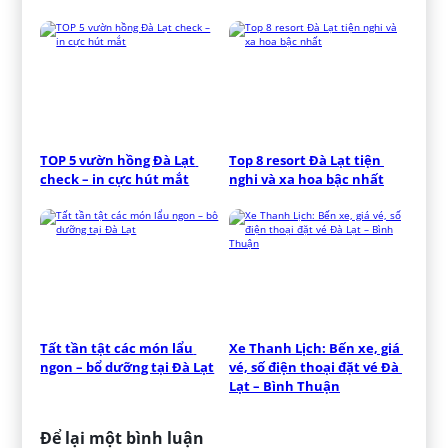
TOP 5 vườn hồng Đà Lạt 
Top 8 resort Đà Lạt tiện 
check – in cực hút mắt
nghi và xa hoa bậc nhất
Tất tần tật các món lẩu 
Xe Thanh Lịch: Bến xe, giá 
ngon – bổ dưỡng tại Đà Lạt
vé, số điện thoại đặt vé Đà 
Lạt – Bình Thuận
Để lại một bình luận