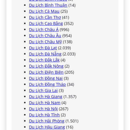
Du Lịch Bình Thuận
(14)
Du Lịch Cà Mau
(25)
Du Lịch Cần Thơ
(41)
Du Lịch Cao Bằng
(352)
Du Lịch Châu Á
(996)
Du Lịch Châu Âu
(954)
Du Lịch Châu Mỹ
(138)
Du Lịch Đà Lạt
(2.039)
Du Lịch Đà Nẵng
(2.033)
Du Lịch Đắk Lắk
(4)
Du Lịch Đắk Nông
(2)
Du Lịch Điện Biên
(205)
Du Lịch Đồng Nai
(3)
Du Lịch Đồng Tháp
(34)
Du Lịch Gia Lai
(3)
Du Lịch Hà Giang
(1.357)
Du Lịch Hà Nam
(4)
Du Lịch Hà Nội
(267)
Du Lịch Hà Tĩnh
(2)
Du Lịch Hải Phòng
(1.501)
Du Lịch Hậu Giang
(16)