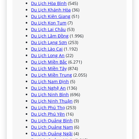
Du Lịch Hòa Bình
(545)
Du Lịch Khánh Hòa
(36)
Du Lịch Kiên Giang
(51)
Du Lịch Kon Tum
(7)
Du Lịch Lai Châu
(53)
Du Lịch Lâm Đồng
(1.996)
Du Lịch Lạng Sơn
(253)
Du Lịch Lào Cai
(1.192)
Du Lịch Long An
(22)
Du Lịch Miền Bắc
(6.271)
Du Lịch Miền Tây
(874)
Du Lịch Miền Trung
(2.055)
Du Lịch Nam Định
(5)
Du Lịch Nghệ An
(136)
Du Lịch Ninh Bình
(696)
Du Lịch Ninh Thuận
(9)
Du Lịch Phú Thọ
(253)
Du Lịch Phú Yên
(16)
Du Lịch Quảng Bình
(3)
Du Lịch Quảng Nam
(6)
Du Lịch Quảng Ngãi
(4)