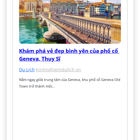
Khám phá vẻ đẹp bình yên của phố cổ 
Geneva, Thụy Sĩ
Du Lịch
·
Kinhnghiemdulich.vn
Nằm ngay giữa trung tâm của Geneva, khu phố cổ Geneva Old 
Town trở thành một…