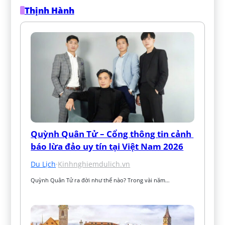
Thịnh Hành
Quỳnh Quân Tử – Cổng thông tin cảnh 
báo lừa đảo uy tín tại Việt Nam 2026
Du Lịch
·
Kinhnghiemdulich.vn
Quỳnh Quân Tử ra đời như thế nào? Trong vài năm…