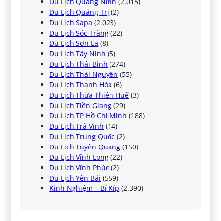
Du Lịch Quảng Ninh
(2.015)
Du Lịch Quảng Trị
(2)
Du Lịch Sapa
(2.023)
Du Lịch Sóc Trăng
(22)
Du Lịch Sơn La
(8)
Du Lịch Tây Ninh
(5)
Du Lịch Thái Bình
(274)
Du Lịch Thái Nguyên
(55)
Du Lịch Thanh Hóa
(6)
Du Lịch Thừa Thiên Huế
(3)
Du Lịch Tiền Giang
(29)
Du Lịch TP Hồ Chí Minh
(188)
Du Lịch Trà Vinh
(14)
Du Lịch Trung Quốc
(2)
Du Lịch Tuyên Quang
(150)
Du Lịch Vĩnh Long
(22)
Du Lịch Vĩnh Phúc
(2)
Du Lịch Yên Bái
(559)
Kinh Nghiệm – Bí Kíp
(2.390)