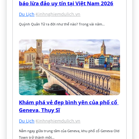
báo lừa đảo uy tín tại Việt Nam 2026
Du Lịch
·
Kinhnghiemdulich.vn
Quỳnh Quân Tử ra đời như thế nào? Trong vài năm…
Khám phá vẻ đẹp bình yên của phố cổ 
Geneva, Thụy Sĩ
Du Lịch
·
Kinhnghiemdulich.vn
Nằm ngay giữa trung tâm của Geneva, khu phố cổ Geneva Old 
Town trở thành một…