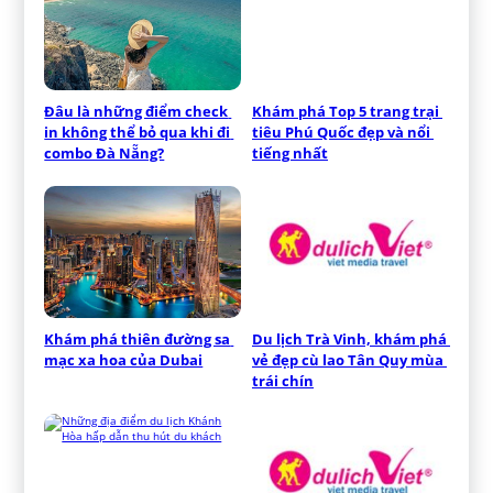
Đâu là những điểm check 
Khám phá Top 5 trang trại 
in không thể bỏ qua khi đi 
tiêu Phú Quốc đẹp và nổi 
combo Đà Nẵng?
tiếng nhất
Khám phá thiên đường sa 
Du lịch Trà Vinh, khám phá 
mạc xa hoa của Dubai
vẻ đẹp cù lao Tân Quy mùa 
trái chín