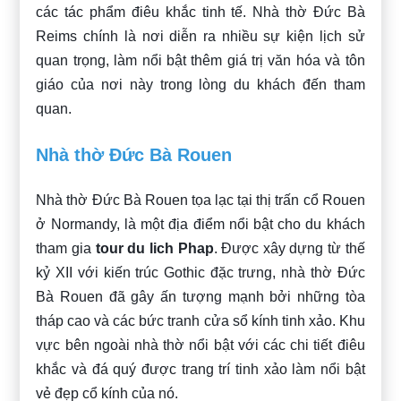
các tác phẩm điêu khắc tinh tế. Nhà thờ Đức Bà
Reims chính là nơi diễn ra nhiều sự kiện lịch sử
quan trọng, làm nổi bật thêm giá trị văn hóa và tôn
giáo của nơi này trong lòng du khách đến tham
quan.
Nhà thờ Đức Bà Rouen
Nhà thờ Đức Bà Rouen tọa lạc tại thị trấn cổ Rouen
ở Normandy, là một địa điểm nổi bật cho du khách
tham gia
tour du lich Phap
. Được xây dựng từ thế
kỷ XII với kiến trúc Gothic đặc trưng, nhà thờ Đức
Bà Rouen đã gây ấn tượng mạnh bởi những tòa
tháp cao và các bức tranh cửa sổ kính tinh xảo. Khu
vực bên ngoài nhà thờ nổi bật với các chi tiết điêu
khắc và đá quý được trang trí tinh xảo làm nổi bật
vẻ đẹp cổ kính của nó.