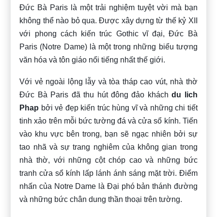
Đức Bà Paris là một trải nghiệm tuyệt vời mà bạn
không thể nào bỏ qua. Được xây dựng từ thế kỷ XII
với phong cách kiến ​​trúc Gothic vĩ đại, Đức Bà
Paris (Notre Dame) là một trong những biểu tượng
văn hóa và tôn giáo nổi tiếng nhất thế giới.
Với vẻ ngoài lộng lẫy và tòa tháp cao vút, nhà thờ
Đức Bà Paris đã thu hút đông đảo khách
du lich
Phap
bởi vẻ đẹp kiến trúc hùng vĩ và những chi tiết
tinh xảo trên mỗi bức tường đá và cửa sổ kính. Tiến
vào khu vực bên trong, bạn sẽ ngạc nhiên bởi sự
tao nhã và sự trang nghiêm của không gian trong
nhà thờ, với những cột chóp cao và những bức
tranh cửa sổ kính lấp lánh ánh sáng mặt trời. Điểm
nhấn của Notre Dame là Đại phó bản thánh đường
và những bức chân dung thần thoại trên tường.