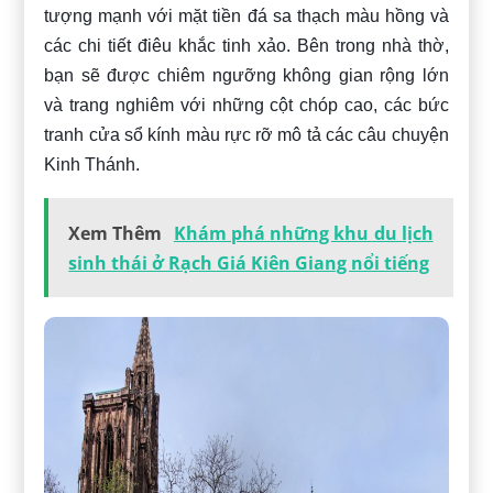
tượng mạnh với mặt tiền đá sa thạch màu hồng và
các chi tiết điêu khắc tinh xảo. Bên trong nhà thờ,
bạn sẽ được chiêm ngưỡng không gian rộng lớn
và trang nghiêm với những cột chóp cao, các bức
tranh cửa sổ kính màu rực rỡ mô tả các câu chuyện
Kinh Thánh.
Xem Thêm
Khám phá những khu du lịch
sinh thái ở Rạch Giá Kiên Giang nổi tiếng