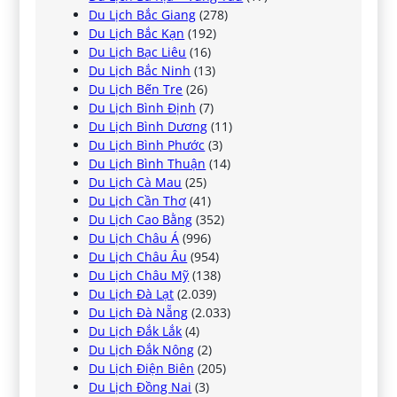
Du Lịch Bắc Giang
(278)
Du Lịch Bắc Kạn
(192)
Du Lịch Bạc Liêu
(16)
Du Lịch Bắc Ninh
(13)
Du Lịch Bến Tre
(26)
Du Lịch Bình Định
(7)
Du Lịch Bình Dương
(11)
Du Lịch Bình Phước
(3)
Du Lịch Bình Thuận
(14)
Du Lịch Cà Mau
(25)
Du Lịch Cần Thơ
(41)
Du Lịch Cao Bằng
(352)
Du Lịch Châu Á
(996)
Du Lịch Châu Âu
(954)
Du Lịch Châu Mỹ
(138)
Du Lịch Đà Lạt
(2.039)
Du Lịch Đà Nẵng
(2.033)
Du Lịch Đắk Lắk
(4)
Du Lịch Đắk Nông
(2)
Du Lịch Điện Biên
(205)
Du Lịch Đồng Nai
(3)