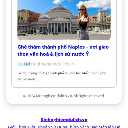
Ghé thăm thành phố Naples – nơi giao 
thoa văn hoá & lịch sử nước Ý
Du Lịch
·
Kinhnghiemdulich.vn
Là một trong những thành phố lâu đời bậc nhất, thành phố 
Naples luôn…
© 2024 Kinhnghiemdulich.vn. All rights reserved.
Kinhnghiemdulich
.vn
Giới Thiệu
Điều Khoản Sử Dụng
Chính Sách Bảo Mật
Liên Hệ