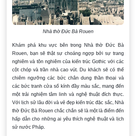
Nhà thờ Đức Bà Rouen
Khám phá khu vực bên trong Nhà thờ Đức Bà
Rouen, bạn sẽ thật sự choáng ngợp bởi sự trang
nghiêm và tôn nghiêm của kiến trúc Gothic với các
cột chóp và trần nhà cao vút. Du khách sẽ có thể
chiêm ngưỡng các bức chân dung thần thoại và
các bức tranh cửa sổ kính đầy màu sắc, mang đến
một trải nghiệm tâm linh và nghệ thuật đích thực.
Với lịch sử lâu đời và vẻ đẹp kiến trúc đặc sắc, Nhà
thờ Đức Bà Rouen chắc chắn sẽ là một là điểm đến
hấp dẫn cho những ai yêu thích nghệ thuật và lịch
sử nước Pháp.