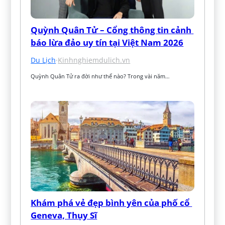
Quỳnh Quân Tử – Cổng thông tin cảnh 
báo lừa đảo uy tín tại Việt Nam 2026
Du Lịch
·
Kinhnghiemdulich.vn
Quỳnh Quân Tử ra đời như thế nào? Trong vài năm…
Khám phá vẻ đẹp bình yên của phố cổ 
Geneva, Thụy Sĩ