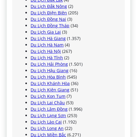
Du Lịch Đắk Nông
(2)
Du Lịch Điện Biên
(205)
Du Lịch Đồng Nai
(3)
Du Lịch Đồng Tháp
(34)
Du Lịch Gia Lai
(3)
Du Lịch Hà Giang
(1.357)
Du Lịch Hà Nam
(4)
Du Lịch Hà Nội
(267)
Du Lịch Hà Tĩnh
(2)
Du Lịch Hải Phòng
(1.501)
Du Lịch Hậu Giang
(16)
Du Lịch Hòa Bình
(545)
Du Lịch Khánh Hòa
(36)
Du Lịch Kiên Giang
(51)
Du Lịch Kon Tum
(7)
Du Lịch Lai Châu
(53)
Du Lịch Lâm Đồng
(1.996)
Du Lịch Lạng Sơn
(253)
Du Lịch Lào Cai
(1.192)
Du Lịch Long An
(22)
Du Lịch Miền Bắc
(6.271)