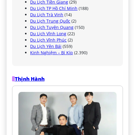
Du Lịch Tiền Giang
(29)
Du Lịch TP Hồ Chí Minh
(188)
Du Lịch Trà Vinh
(14)
Du Lịch Trung Quốc
(2)
Du Lịch Tuyên Quang
(150)
Du Lịch Vĩnh Long
(22)
Du Lịch Vĩnh Phúc
(2)
Du Lịch Yên Bái
(559)
Kinh Nghiệm – Bí Kíp
(2.390)
Thịnh Hành