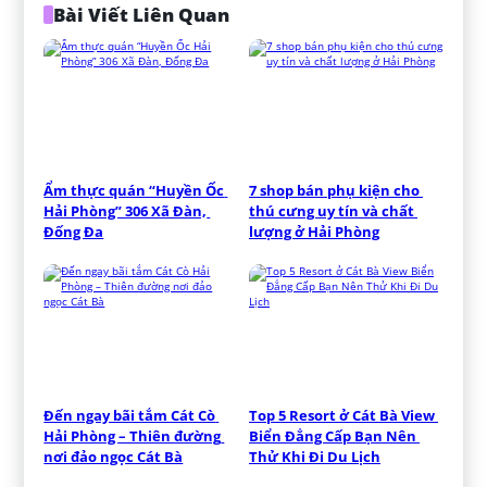
Bài Viết Liên Quan
Ẩm thực quán “Huyền Ốc 
7 shop bán phụ kiện cho 
Hải Phòng” 306 Xã Đàn, 
thú cưng uy tín và chất 
Đống Đa
lượng ở Hải Phòng
Đến ngay bãi tắm Cát Cò 
Top 5 Resort ở Cát Bà View 
Hải Phòng – Thiên đường 
Biển Đẳng Cấp Bạn Nên 
nơi đảo ngọc Cát Bà
Thử Khi Đi Du Lịch