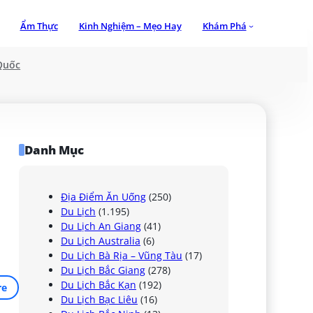
Ẩm Thực
Kinh Nghiệm – Mẹo Hay
Khám Phá
Quốc
Danh Mục
Địa Điểm Ăn Uống
(250)
Du Lịch
(1.195)
Du Lịch An Giang
(41)
Du Lịch Australia
(6)
Du Lịch Bà Rịa – Vũng Tàu
(17)
Du Lịch Bắc Giang
(278)
Du Lịch Bắc Kạn
(192)
re
Du Lịch Bạc Liêu
(16)