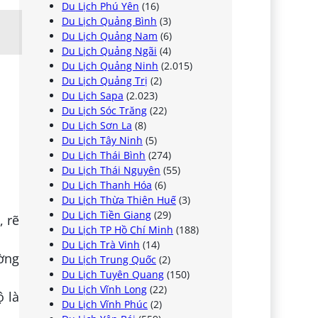
Du Lịch Phú Yên
(16)
Du Lịch Quảng Bình
(3)
Du Lịch Quảng Nam
(6)
Du Lịch Quảng Ngãi
(4)
Du Lịch Quảng Ninh
(2.015)
Du Lịch Quảng Trị
(2)
Du Lịch Sapa
(2.023)
Du Lịch Sóc Trăng
(22)
Du Lịch Sơn La
(8)
Du Lịch Tây Ninh
(5)
Du Lịch Thái Bình
(274)
Du Lịch Thái Nguyên
(55)
Du Lịch Thanh Hóa
(6)
Du Lịch Thừa Thiên Huế
(3)
Du Lịch Tiền Giang
(29)
, rẽ
Du Lịch TP Hồ Chí Minh
(188)
Du Lịch Trà Vinh
(14)
ờng
Du Lịch Trung Quốc
(2)
Du Lịch Tuyên Quang
(150)
Du Lịch Vĩnh Long
(22)
 là
Du Lịch Vĩnh Phúc
(2)