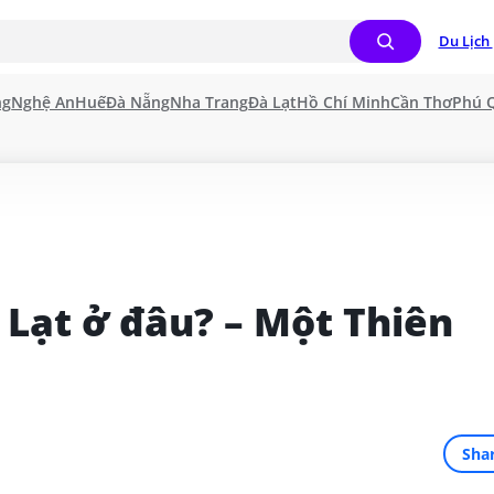
Du Lịch 
ng
Nghệ An
Huế
Đà Nẵng
Nha Trang
Đà Lạt
Hồ Chí Minh
Cần Thơ
Phú 
Lạt ở đâu? – Một Thiên 
Sha