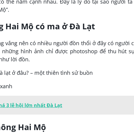
ó thể nằm cạnh nhau. Đây là lý do tại sao người ta
Mộ”.
g Hai Mộ có ma ở Đà Lạt
 vắng nên có nhiều người đồn thổi ở đây có người 
, những hình ảnh chỉ được photoshop để thu hút sự
như lời đồn.
 xanh
á 3 lễ hội lớn nhất Đà Lạt
hông Hai Mộ