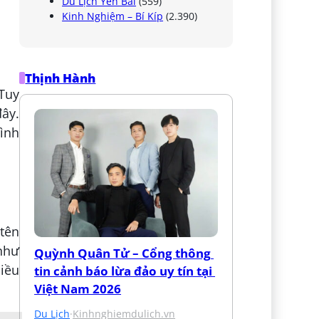
Du Lịch Yên Bái
(559)
Kinh Nghiệm – Bí Kíp
(2.390)
Thịnh Hành
 Tuy
đây.
rình
 tên
như
Quỳnh Quân Tử – Cổng thông 
hiều
tin cảnh báo lừa đảo uy tín tại 
Việt Nam 2026
Du Lịch
·
Kinhnghiemdulich.vn