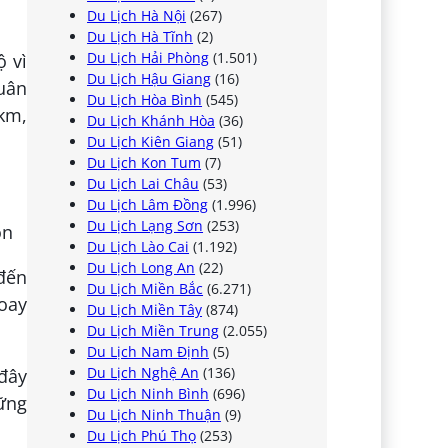
Du Lịch Hà Nội
(267)
Du Lịch Hà Tĩnh
(2)
Du Lịch Hải Phòng
(1.501)
ộ vì
Du Lịch Hậu Giang
(16)
Xuân
Du Lịch Hòa Bình
(545)
6km,
Du Lịch Khánh Hòa
(36)
Du Lịch Kiên Giang
(51)
Du Lịch Kon Tum
(7)
Du Lịch Lai Châu
(53)
Du Lịch Lâm Đồng
(1.996)
Du Lịch Lạng Sơn
(253)
ồn
Du Lịch Lào Cai
(1.192)
Du Lịch Long An
(22)
 đến
Du Lịch Miền Bắc
(6.271)
oay
Du Lịch Miền Tây
(874)
Du Lịch Miền Trung
(2.055)
Du Lịch Nam Định
(5)
Du Lịch Nghệ An
(136)
 đây
Du Lịch Ninh Bình
(696)
hững
Du Lịch Ninh Thuận
(9)
Du Lịch Phú Thọ
(253)