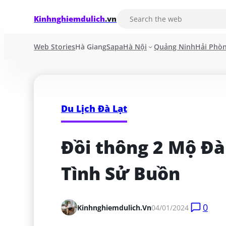
Kinhnghiemdulich
.vn
Web Stories
Hà Giang
Sapa
Hà Nội
Quảng Ninh
Hải Phò
Du Lịch Đà Lạt
Đồi thông 2 Mộ Đà 
Tình Sử Buồn
0
Kinhnghiemdulich.vn
04/01/2024