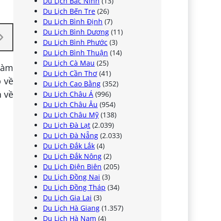
Du Lịch Bắc Ninh
(13)
Du Lịch Bến Tre
(26)
Du Lịch Bình Định
(7)
Du Lịch Bình Dương
(11)
Du Lịch Bình Phước
(3)
Du Lịch Bình Thuận
(14)
Du Lịch Cà Mau
(25)
 Làm
Du Lịch Cần Thơ
(41)
p về
Du Lịch Cao Bằng
(352)
n về
Du Lịch Châu Á
(996)
Du Lịch Châu Âu
(954)
Du Lịch Châu Mỹ
(138)
Du Lịch Đà Lạt
(2.039)
Du Lịch Đà Nẵng
(2.033)
Du Lịch Đắk Lắk
(4)
Du Lịch Đắk Nông
(2)
Du Lịch Điện Biên
(205)
Du Lịch Đồng Nai
(3)
Du Lịch Đồng Tháp
(34)
Du Lịch Gia Lai
(3)
Du Lịch Hà Giang
(1.357)
Du Lịch Hà Nam
(4)