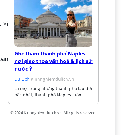
. Vì
Ghé thăm thành phố Naples – 
 ban
nơi giao thoa văn hoá & lịch sử 
nước Ý
Du Lịch
·
Kinhnghiemdulich.vn
Là một trong những thành phố lâu đời 
bậc nhất, thành phố Naples luôn…
© 2024 Kinhnghiemdulich.vn. All rights reserved.