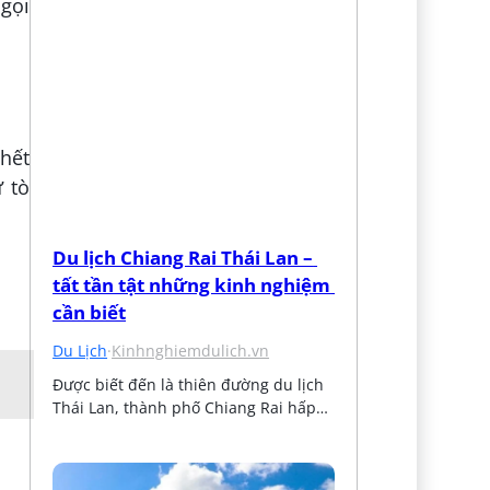
 gọi
chết
 tò
Du lịch Chiang Rai Thái Lan – 
tất tần tật những kinh nghiệm 
cần biết
Du Lịch
·
Kinhnghiemdulich.vn
Được biết đến là thiên đường du lịch 
Thái Lan, thành phố Chiang Rai hấp…