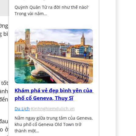
Quỳnh Quân Tử ra đời như thế nào? 
Trong vài năm…
ường
g bì
 tốt
Khám phá vẻ đẹp bình yên của 
ành
phố cổ Geneva, Thụy Sĩ
 đến
Du Lịch
·
Kinhnghiemdulich.vn
Nằm ngay giữa trung tâm của Geneva, 
đau
khu phố cổ Geneva Old Town trở 
o ở
thành một…