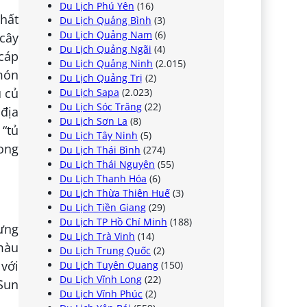
Du Lịch Phú Yên
(16)
hất
Du Lịch Quảng Bình
(3)
Du Lịch Quảng Nam
(6)
 cây
Du Lịch Quảng Ngãi
(4)
cáp
Du Lịch Quảng Ninh
(2.015)
 món
Du Lịch Quảng Trị
(2)
u củ
Du Lịch Sapa
(2.023)
Du Lịch Sóc Trăng
(22)
 địa
Du Lịch Sơn La
(8)
 “tủ
Du Lịch Tây Ninh
(5)
rong
Du Lịch Thái Bình
(274)
Du Lịch Thái Nguyên
(55)
Du Lịch Thanh Hóa
(6)
Du Lịch Thừa Thiên Huế
(3)
Du Lịch Tiền Giang
(29)
Du Lịch TP Hồ Chí Minh
(188)
ưng
Du Lịch Trà Vinh
(14)
 màu
Du Lịch Trung Quốc
(2)
 với
Du Lịch Tuyên Quang
(150)
Du Lịch Vĩnh Long
(22)
 Sun
Du Lịch Vĩnh Phúc
(2)