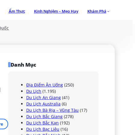
Ẩm Thực
Kinh Nghiệm – Mẹo Hay
Khám Phá
Quốc
Danh Mục
 
Địa Điểm Ăn Uống
(250)
Du Lịch
(1.195)
Du Lịch An Giang
(41)
Du Lịch Australia
(6)
Du Lịch Bà Rịa – Vũng Tàu
(17)
Du Lịch Bắc Giang
(278)
Du Lịch Bắc Kạn
(192)
re
Du Lịch Bạc Liêu
(16)