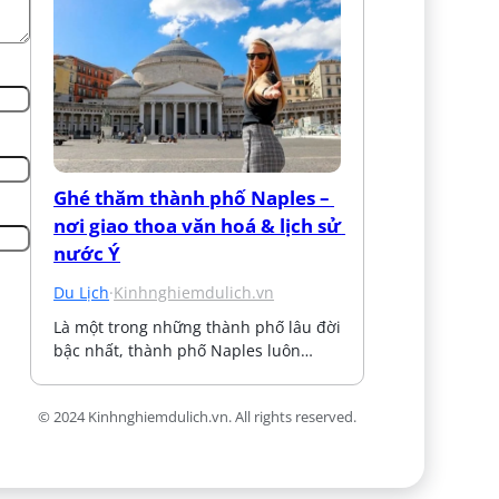
Ghé thăm thành phố Naples – 
nơi giao thoa văn hoá & lịch sử 
nước Ý
Du Lịch
·
Kinhnghiemdulich.vn
Là một trong những thành phố lâu đời 
bậc nhất, thành phố Naples luôn…
© 2024 Kinhnghiemdulich.vn. All rights reserved.