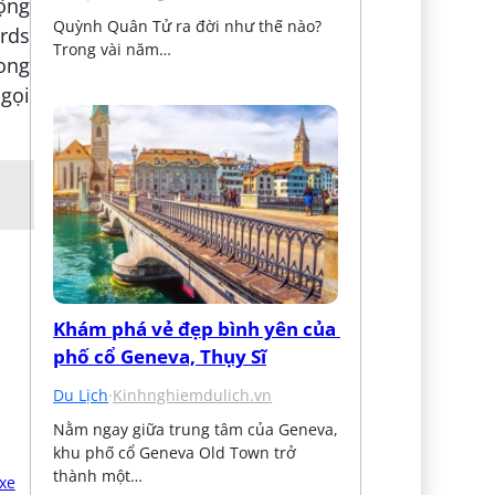
ộng
Quỳnh Quân Tử ra đời như thế nào? 
rds
Trong vài năm…
ong
 gọi
Khám phá vẻ đẹp bình yên của 
phố cổ Geneva, Thụy Sĩ
Du Lịch
·
Kinhnghiemdulich.vn
Nằm ngay giữa trung tâm của Geneva, 
khu phố cổ Geneva Old Town trở 
thành một…