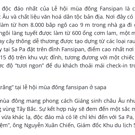
 độc đáo nhất của Lễ hội mùa đông Fansipan là c
c Âu và chất liệu văn hoá dân tộc bản địa. Nơi đây có
làm từ hơn 8.000 bắp ngô cao 9 m trong nhà ga đi 
i ngôi làng tuyết được làm từ 600 ống cơm lam, một
ay cây thông dễ thương được tạo dựng từ các loại ra
 tại Sa Pa đặt trên đỉnh Fansipan, điểm cao nhất nơi
-15 độ trên khu vực đỉnh, tương đương với một chiếc
ợc độ “tươi ngon” để du khách thoải mái check-in t
i mùa đông mang phong cách Giáng sinh châu Âu nh
g vùng Tây Bắc. Sự kết hợp này sẽ đem đến một sắc
ừa khác lạ, độc đáo mà có lẽ chỉ khi đến với Sa Pa,
iệm”, ông Nguyễn Xuân Chiến, Giám đốc Khu du lịch