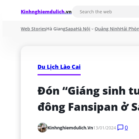
Kinhnghiemdulich
.vn
Web Stories
Hà Giang
Sapa
Hà Nội
Quảng Ninh
Hải Phò
Du Lịch Lào Cai
Đón “Giáng sinh tu
đông Fansipan ở 
0
Kinhnghiemdulich.vn
13/01/2024