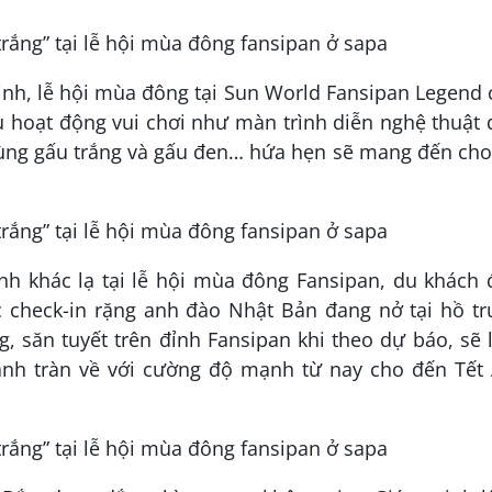
inh, lễ hội mùa đông tại Sun World Fansipan Legend
u hoạt động vui chơi như màn trình diễn nghệ thuật
cùng gấu trắng và gấu đen… hứa hẹn sẽ mang đến cho
nh khác lạ tại lễ hội mùa đông Fansipan, du khách 
c check-in rặng anh đào Nhật Bản đang nở tại hồ tr
g, săn tuyết trên đỉnh Fansipan khi theo dự báo, sẽ 
lạnh tràn về với cường độ mạnh từ nay cho đến Tết