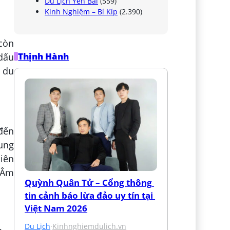
Du Lịch Yên Bái
(559)
Kinh Nghiệm – Bí Kíp
(2.390)
 còn
Thịnh Hành
 dấu
 du
đến
ung
liên
 Âm
Quỳnh Quân Tử – Cổng thông 
tin cảnh báo lừa đảo uy tín tại 
Việt Nam 2026
Du Lịch
·
Kinhnghiemdulich.vn