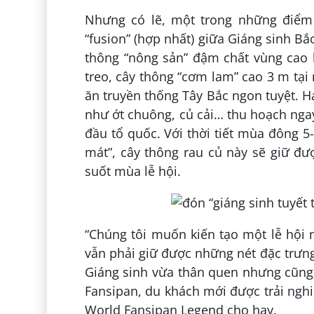
Nhưng có lẽ, một trong những điểm
“fusion” (hợp nhất) giữa Giáng sinh Bắ
thông “nông sản” đậm chất vùng cao 
treo, cây thông “cơm lam” cao 3 m tạ
ăn truyền thống Tây Bắc ngon tuyệt. H
như ớt chuông, củ cải… thu hoạch ngay
đầu tổ quốc. Với thời tiết mùa đông 5
mát”, cây thông rau củ này sẽ giữ đư
suốt mùa lễ hội.
“Chúng tôi muốn kiến tạo một lễ hộ
vẫn phải giữ được những nét đặc trưn
Giáng sinh vừa thân quen nhưng cũng v
Fansipan, du khách mới được trải ngh
World Fansipan Legend cho hay.