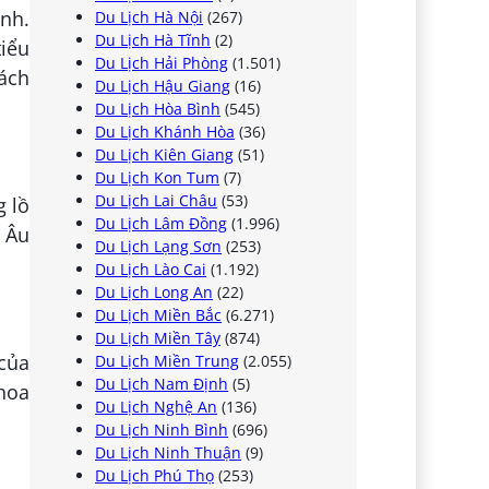
ánh.
Du Lịch Hà Nội
(267)
Du Lịch Hà Tĩnh
(2)
tiểu
Du Lịch Hải Phòng
(1.501)
ách
Du Lịch Hậu Giang
(16)
Du Lịch Hòa Bình
(545)
Du Lịch Khánh Hòa
(36)
Du Lịch Kiên Giang
(51)
Du Lịch Kon Tum
(7)
Du Lịch Lai Châu
(53)
g lồ
Du Lịch Lâm Đồng
(1.996)
 Âu
Du Lịch Lạng Sơn
(253)
Du Lịch Lào Cai
(1.192)
Du Lịch Long An
(22)
Du Lịch Miền Bắc
(6.271)
Du Lịch Miền Tây
(874)
của
Du Lịch Miền Trung
(2.055)
Du Lịch Nam Định
(5)
hoa
Du Lịch Nghệ An
(136)
Du Lịch Ninh Bình
(696)
Du Lịch Ninh Thuận
(9)
Du Lịch Phú Thọ
(253)