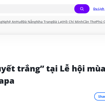
Du Lịch 
ng
Nghệ An
Huế
Đà Nẵng
Nha Trang
Đà Lạt
Hồ Chí Minh
Cần Thơ
Phú 
yết trắng” tại Lễ hội mùa
Sapa
Sha