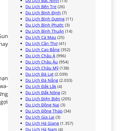
Du Lịch Bắc Ninh
(13)
Du Lịch Bến Tre
(26)
Du Lịch Bình Định
(7)
Du Lịch Bình Dương
(11)
Du Lịch Bình Phước
(3)
Du Lịch Bình Thuận
(14)
Sun
Du Lịch Cà Mau
(25)
thay
Du Lịch Cần Thơ
(41)
Du Lịch Cao Bằng
(352)
Du Lịch Châu Á
(996)
Du Lịch Châu Âu
(954)
Du Lịch Châu Mỹ
(138)
Du Lịch Đà Lạt
(2.039)
 mạn
Du Lịch Đà Nẵng
(2.033)
awa-
Du Lịch Đắk Lắk
(4)
Du Lịch Đắk Nông
(2)
ững
Du Lịch Điện Biên
(205)
 gợi
Du Lịch Đồng Nai
(3)
Du Lịch Đồng Tháp
(34)
Du Lịch Gia Lai
(3)
Du Lịch Hà Giang
(1.357)
Du Lịch Hà Nam
(4)