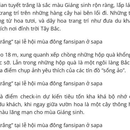
an tuyết trắng là sắc màu Giáng sinh rộn ràng, lấp l
ang trí trên những hàng cây hai bên lối đi. Những 
ng từ hoa tươi, và dây hoa trang trí như đưa du kh
ch nơi đỉnh trời Tây Bắc.
 cao 18 m, xung quanh xếp chồng những hộp quà khổn
c sỡ. Lẫn trong những hộp quà là một ngôi làng Bắc
a điểm chụp ảnh yêu thích của các tín đồ “sống ảo”.
 điểm check-in dự kiến tiêu tốn kha khá bộ nhớ 
du khách, khi ngay giữa vườn hoa là một cây thông 
 màu lãng mạn cho mùa Giáng sinh.