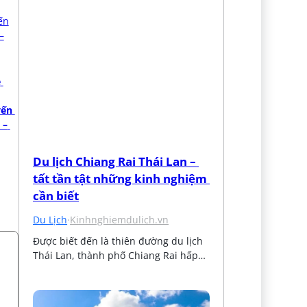
 
ến 
– 
Du lịch Chiang Rai Thái Lan – 
tất tần tật những kinh nghiệm 
cần biết
Du Lịch
·
Kinhnghiemdulich.vn
Được biết đến là thiên đường du lịch 
Thái Lan, thành phố Chiang Rai hấp…